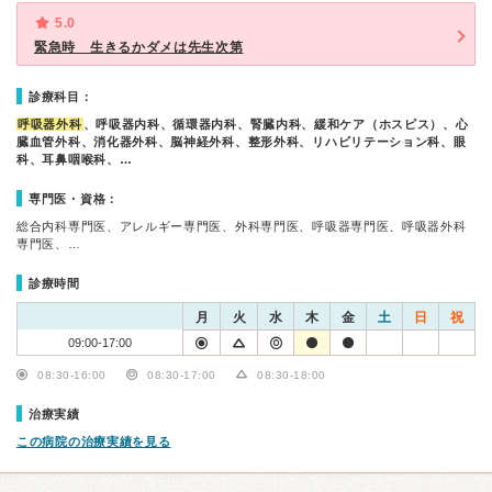
5.0
緊急時 生きるかダメは先生次第
診療科目：
呼吸器外科
、呼吸器内科、循環器内科、腎臓内科、緩和ケア（ホスピス）、心
臓血管外科、消化器外科、脳神経外科、整形外科、リハビリテーション科、眼
科、耳鼻咽喉科、…
専門医・資格：
総合内科専門医、アレルギー専門医、外科専門医、呼吸器専門医、呼吸器外科
専門医、…
診療時間
月
火
水
木
金
土
日
祝
09:00-17:00
08:30-16:00
08:30-17:00
08:30-18:00
治療実績
この病院の治療実績を見る