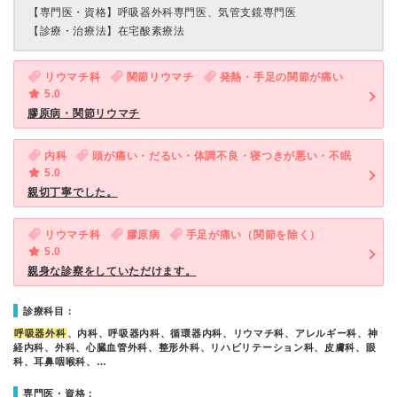
【専門医・資格】
呼吸器外科専門医、気管支鏡専門医
【診療・治療法】
在宅酸素療法
リウマチ科
関節リウマチ
発熱・手足の関節が痛い
5.0
膠原病・関節リウマチ
内科
頭が痛い・だるい・体調不良・寝つきが悪い・不眠
5.0
親切丁寧でした。
リウマチ科
膠原病
手足が痛い（関節を除く）
5.0
親身な診察をしていただけます。
診療科目：
呼吸器外科
、内科、呼吸器内科、循環器内科、リウマチ科、アレルギー科、神
経内科、外科、心臓血管外科、整形外科、リハビリテーション科、皮膚科、眼
科、耳鼻咽喉科、…
専門医・資格：