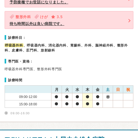
予防接種でお世話になりました。
整形外科
けが
3.5
待ち時間以外は良い病院です。
診療科目：
呼吸器外科
、呼吸器内科、消化器内科、胃腸科、外科、脳神経外科、整形外
科、皮膚科、肛門科、放射線科
専門医・資格：
呼吸器外科専門医、整形外科専門医
診療時間
月
火
水
木
金
土
日
祝
09:00-12:00
15:00-18:00
09:00-16:00