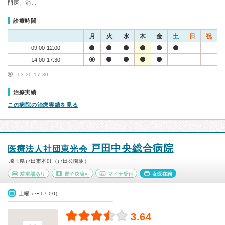
門医、消…
診療時間
月
火
水
木
金
土
日
祝
09:00-12:00
14:00-17:30
13:30-17:30
治療実績
この病院の治療実績を見る
戸田中央総合病院
医療法人社団東光会
埼玉県戸田市本町（戸田公園駅）
駐車場あり
電子決済可
マイナ受付
女医在籍
土曜（〜17:00）
3.64