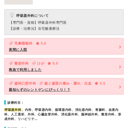
呼吸器外科について
【専門医・資格】
呼吸器外科専門医
【診療・治療法】
在宅酸素療法
耳鼻咽喉科
5.0
夜間に入院
整形外科
けが
5.0
救急で利用しました
歯科口腔外科
歯と歯茎の痛み・腫れ・出血
4.5
親知らずのレントゲンにびっくり！？
診療科目：
呼吸器外科
、内科、呼吸器内科、循環器内科、消化器内科、胃腸科、血液内
科、人工透析、外科、心臓血管外科、消化器外科、脳神経外科、整形外科、形
成外科、リハビリテ…