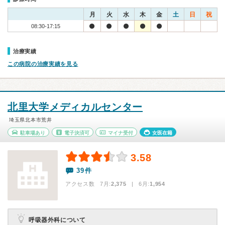
月
火
水
木
金
土
日
祝
08:30-17:15
治療実績
この病院の治療実績を見る
北里大学メディカルセンター
埼玉県北本市荒井
駐車場あり
電子決済可
マイナ受付
女医在籍
3.58
39件
アクセス数 7月:
2,375
| 6月:
1,954
呼吸器外科について