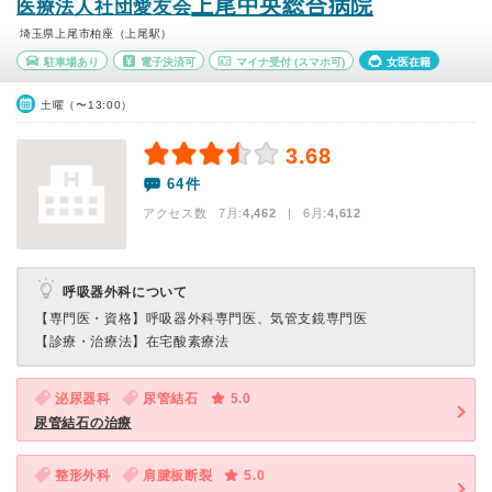
上尾中央総合病院
医療法人社団愛友会
埼玉県上尾市柏座（上尾駅）
駐車場あり
電子決済可
マイナ受付
(スマホ可)
女医在籍
土曜（〜13:00）
3.68
64件
アクセス数 7月:
4,462
| 6月:
4,612
呼吸器外科について
【専門医・資格】
呼吸器外科専門医、気管支鏡専門医
【診療・治療法】
在宅酸素療法
泌尿器科
尿管結石
5.0
尿管結石の治療
整形外科
肩腱板断裂
5.0