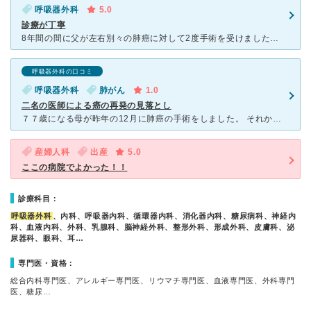
呼吸器外科
5.0
診療が丁寧
8年間の間に父が左右別々の肺癌に対して2度手術を受けました。担当先生の手術説明が丁寧でわかりやすく、手術も予定より早く終わりました。病室は1人ずつのスペースが広く、快適でした。入院中、リハビリの先生が
呼吸器外科の口コミ
呼吸器外科
肺がん
1.0
二名の医師による癌の再発の見落とし
７７歳になる母が昨年の12月に肺癌の手術をしました。 それから、定期的に毎月受診していましたが、夏ごろから腰の痛みやふらつきを訴えるようになり先生に相談しましたが、痛み止めを出されるだけでした。
産婦人科
出産
5.0
ここの病院でよかった！！
診療科目：
呼吸器外科
、内科、呼吸器内科、循環器内科、消化器内科、糖尿病科、神経内
科、血液内科、外科、乳腺科、脳神経外科、整形外科、形成外科、皮膚科、泌
尿器科、眼科、耳…
専門医・資格：
総合内科専門医、アレルギー専門医、リウマチ専門医、血液専門医、外科専門
医、糖尿…