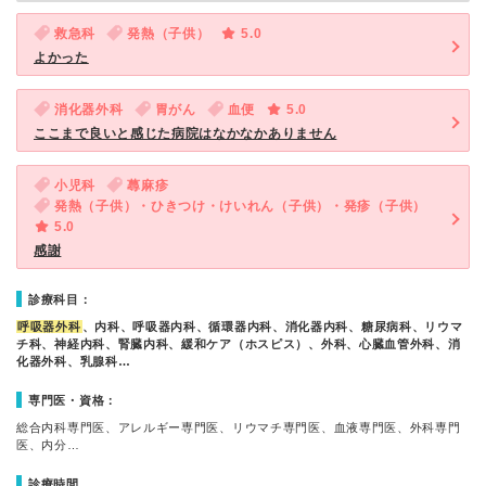
救急科
発熱（子供）
5.0
よかった
消化器外科
胃がん
血便
5.0
ここまで良いと感じた病院はなかなかありません
小児科
蕁麻疹
発熱（子供）・ひきつけ・けいれん（子供）・発疹（子供）
5.0
感謝
診療科目：
呼吸器外科
、内科、呼吸器内科、循環器内科、消化器内科、糖尿病科、リウマ
チ科、神経内科、腎臓内科、緩和ケア（ホスピス）、外科、心臓血管外科、消
化器外科、乳腺科…
専門医・資格：
総合内科専門医、アレルギー専門医、リウマチ専門医、血液専門医、外科専門
医、内分…
診療時間