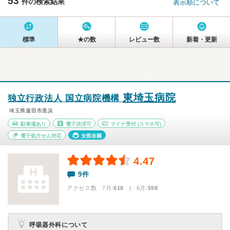
53
件の検索結果
表示順について
標準
★の数
レビュー数
新着・更新
東埼玉病院
独立行政法人 国立病院機構
埼玉県蓮田市黒浜
駐車場あり
電子決済可
マイナ受付
(スマホ可)
電子処方せん対応
女医在籍
4.47
9件
アクセス数 7月:
618
| 6月:
598
呼吸器外科について