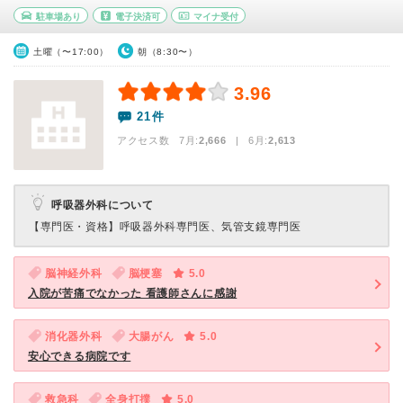
駐車場あり
電子決済可
マイナ受付
土曜（〜17:00）
朝（8:30〜）
3.96
21件
アクセス数 7月:
2,666
| 6月:
2,613
呼吸器外科について
【専門医・資格】
呼吸器外科専門医、気管支鏡専門医
脳神経外科
脳梗塞
5.0
入院が苦痛でなかった 看護師さんに感謝
消化器外科
大腸がん
5.0
安心できる病院です
救急科
全身打撲
5.0