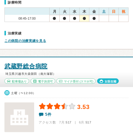
診療時間
月
火
水
木
金
土
日
祝
08:45-17:00
治療実績
この病院の治療実績を見る
武蔵野総合病院
埼玉県川越市大袋新田（南大塚駅）
駐車場あり
電子決済可
マイナ受付
(スマホ可)
女医在籍
土曜（〜12:00）
3.53
5件
アクセス数 7月:
517
| 6月:
517