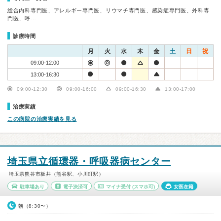
総合内科専門医、アレルギー専門医、リウマチ専門医、感染症専門医、外科専
門医、呼…
診療時間
月
火
水
木
金
土
日
祝
09:00-12:00
13:00-16:30
09:00-12:30
09:00-16:00
09:00-16:30
13:00-17:00
治療実績
この病院の治療実績を見る
埼玉県立循環器・呼吸器病センター
埼玉県熊谷市板井（熊谷駅、小川町駅）
駐車場あり
電子決済可
マイナ受付
(スマホ可)
女医在籍
朝（8:30〜）