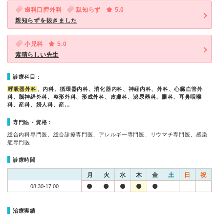
歯科口腔外科
親知らず
5.0
親知らずを抜きました
小児科
5.0
素晴らしい先生
診療科目：
呼吸器外科
、内科、循環器内科、消化器内科、神経内科、外科、心臓血管外
科、脳神経外科、整形外科、形成外科、皮膚科、泌尿器科、眼科、耳鼻咽喉
科、産科、婦人科、産…
専門医・資格：
総合内科専門医、総合診療専門医、アレルギー専門医、リウマチ専門医、感染
症専門医…
診療時間
月
火
水
木
金
土
日
祝
08:30-17:00
治療実績