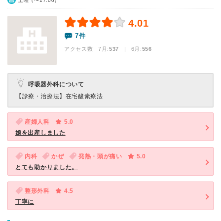
土曜（〜17:00）
4.01
7件
アクセス数 7月:
537
| 6月:
556
呼吸器外科について
【診療・治療法】
在宅酸素療法
産婦人科
5.0
娘を出産しました
内科
かぜ
発熱・頭が痛い
5.0
とても助かりました。
整形外科
4.5
丁寧に