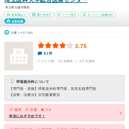
埼玉医科大学総合医療センター
埼玉県川越市鴨田
駐車場あり
電子決済可
マイナ受付
オンライン診療対応
女医在籍
土曜（〜17:00）
3.75
61件
アクセス数 7月:
4,850
| 6月:
4,864
呼吸器外科について
【専門医・資格】
呼吸器外科専門医、気管支鏡専門医
【診療・治療法】
在宅酸素療法
産科
出産
5.0
本当におすすめです！