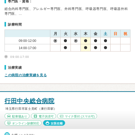
専門医・資格：
総合内科専門医、アレルギー専門医、外科専門医、呼吸器専門医、呼吸器外科
専門医、…
診療時間
月
火
水
木
金
土
日
祝
09:00-12:00
14:00-17:00
09:00-17:00
治療実績
この病院の治療実績を見る
行田中央総合病院
埼玉県行田市富士見町（東行田駅）
駐車場あり
電子決済可
マイナ受付
(スマホ可)
オンライン診療対応
女医在籍