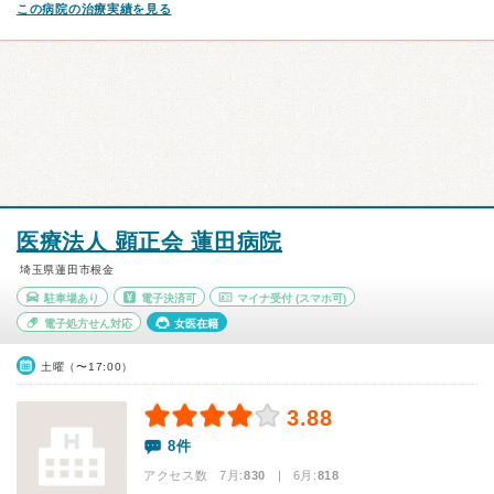
この病院の治療実績を見る
医療法人 顕正会 蓮田病院
埼玉県蓮田市根金
駐車場あり
電子決済可
マイナ受付
(スマホ可)
電子処方せん対応
女医在籍
土曜（〜17:00）
3.88
8件
アクセス数 7月:
830
| 6月:
818