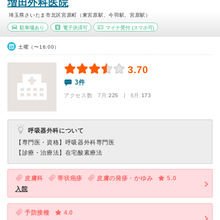
増田外科医院
埼玉県さいたま市北区宮原町（東宮原駅、今羽駅、宮原駅）
駐車場あり
電子決済可
マイナ受付
(スマホ可)
土曜（〜16:00）
3.70
3件
アクセス数 7月:
225
| 6月:
173
呼吸器外科について
【専門医・資格】
呼吸器外科専門医
【診療・治療法】
在宅酸素療法
皮膚科
帯状疱疹
皮膚の発疹・かゆみ
5.0
入院
予防接種
4.0