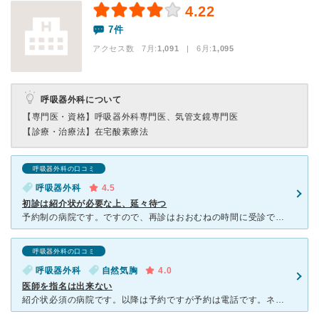
4.22
7件
アクセス数 7月:
1,091
| 6月:
1,095
呼吸器外科について
【専門医・資格】
呼吸器外科専門医、気管支鏡専門医
【診療・治療法】
在宅酸素療法
呼吸器外科の口コミ
呼吸器外科
4.5
初診は紹介状が必要な上、延々待つ
予約制の病院です。ですので、再診はおおむねの時間に受診できます。 初診はつらいです。 朝9時からの通し番号がA、10時からがB、11時からはｃ・・・ 初診の予約なしがZです。 基本は予約で
呼吸器外科の口コミ
呼吸器外科
自然気胸
4.0
医師を指名は出来ない
紹介状必須の病院です。以降は予約ですが予約は電話です。ネットで自分で行うことはできないです。電話応対しながら予約が完了します（平日昼間のみ）。 先生を選ぶことができないのは難点でしょうか。曜日で医師