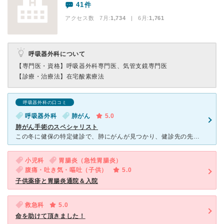
41件
アクセス数 7月:
1,734
| 6月:
1,761
呼吸器外科について
【専門医・資格】
呼吸器外科専門医、気管支鏡専門医
【診療・治療法】
在宅酸素療法
呼吸器外科の口コミ
呼吸器外科
肺がん
5.0
肺がん手術のスペシャリスト
この冬に健保の特定健診で、肺にがんが見つかり、健診先の先生から「戸田中央総合病院に肺がん手術のスペシャリストがいます」と紹介され、その先生に全てをお任せしました。 胸腔鏡下左下葉切除術で手術時間
小児科
胃腸炎（急性胃腸炎）
腹痛・吐き気・嘔吐（子供）
5.0
子供薬疹と胃腸炎通院＆入院
救急科
5.0
命を助けて頂きました！