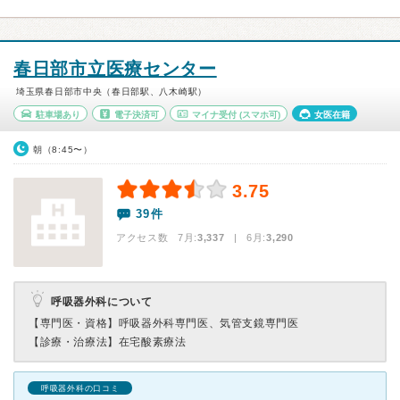
春日部市立医療センター
埼玉県春日部市中央（春日部駅、八木崎駅）
駐車場あり
電子決済可
マイナ受付
(スマホ可)
女医在籍
朝（8:45〜）
3.75
39件
アクセス数 7月:
3,337
| 6月:
3,290
呼吸器外科について
【専門医・資格】
呼吸器外科専門医、気管支鏡専門医
【診療・治療法】
在宅酸素療法
呼吸器外科の口コミ