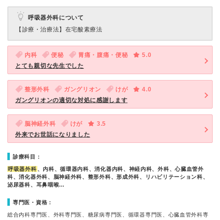
呼吸器外科について
【診療・治療法】
在宅酸素療法
内科
便秘
胃痛・腹痛・便秘
5.0
とても親切な先生でした
整形外科
ガングリオン
けが
4.0
ガングリオンの適切な対処に感謝します
脳神経外科
けが
3.5
外来でお世話になりました
診療科目：
呼吸器外科
、内科、循環器内科、消化器内科、神経内科、外科、心臓血管外
科、消化器外科、脳神経外科、整形外科、形成外科、リハビリテーション科、
泌尿器科、耳鼻咽喉…
専門医・資格：
総合内科専門医、外科専門医、糖尿病専門医、循環器専門医、心臓血管外科専