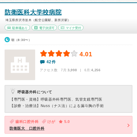
防衛医科大学校病院
埼玉県所沢市並木（航空公園駅、新所沢駅）
駐車場あり
電子決済可
マイナ受付
朝（8:30〜）
4.01
42件
アクセス数 7月:
3,998
| 6月:
4,256
呼吸器外科について
【専門医・資格】
呼吸器外科専門医、気管支鏡専門医
【診療・治療法】
Nuss（ナス法）による漏斗胸の手術
歯科口腔外科
けが
5.0
防衛医大 口腔外科