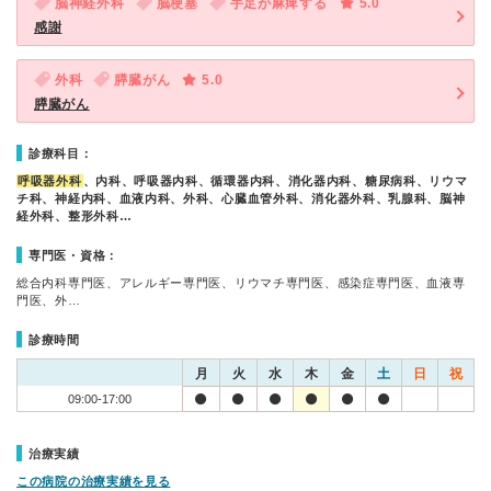
脳神経外科
脳梗塞
手足が麻痺する
5.0
感謝
外科
膵臓がん
5.0
膵臓がん
診療科目：
呼吸器外科
、内科、呼吸器内科、循環器内科、消化器内科、糖尿病科、リウマ
チ科、神経内科、血液内科、外科、心臓血管外科、消化器外科、乳腺科、脳神
経外科、整形外科…
専門医・資格：
総合内科専門医、アレルギー専門医、リウマチ専門医、感染症専門医、血液専
門医、外…
診療時間
月
火
水
木
金
土
日
祝
09:00-17:00
治療実績
この病院の治療実績を見る