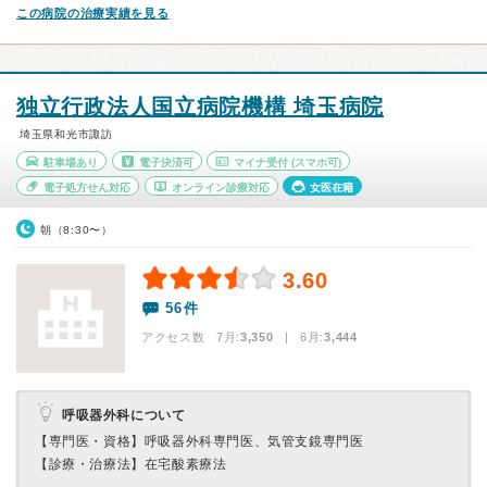
この病院の治療実績を見る
独立行政法人国立病院機構 埼玉病院
埼玉県和光市諏訪
駐車場あり
電子決済可
マイナ受付
(スマホ可)
電子処方せん対応
オンライン診療対応
女医在籍
朝（8:30〜）
3.60
56件
アクセス数 7月:
3,350
| 6月:
3,444
呼吸器外科について
【専門医・資格】
呼吸器外科専門医、気管支鏡専門医
【診療・治療法】
在宅酸素療法