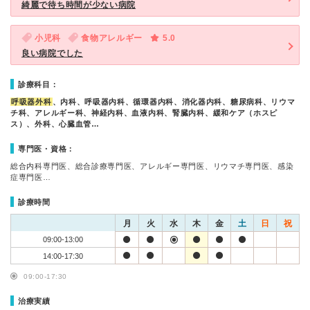
綺麗で待ち時間が少ない病院
小児科
食物アレルギー
5.0
良い病院でした
診療科目：
呼吸器外科
、内科、呼吸器内科、循環器内科、消化器内科、糖尿病科、リウマ
チ科、アレルギー科、神経内科、血液内科、腎臓内科、緩和ケア（ホスピ
ス）、外科、心臓血管…
専門医・資格：
総合内科専門医、総合診療専門医、アレルギー専門医、リウマチ専門医、感染
症専門医…
診療時間
月
火
水
木
金
土
日
祝
09:00-13:00
14:00-17:30
09:00-17:30
治療実績