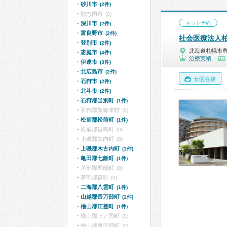
砂川市
(2件)
歌志内市
(0)
深川市
ネット予約
(2件)
富良野市
(2件)
社会医療法人
登別市
(2件)
北海道札幌市
恵庭市
(4件)
治療実績
伊達市
(3件)
北広島市
(2件)
女医在籍
石狩市
(2件)
北斗市
(2件)
石狩郡当別町
(1件)
石狩郡新篠津村
(0)
松前郡松前町
(1件)
松前郡福島町
(0)
上磯郡知内町
(0)
上磯郡木古内町
(1件)
亀田郡七飯町
(1件)
茅部郡鹿部町
(0)
茅部郡森町
(0)
二海郡八雲町
(1件)
山越郡長万部町
(1件)
檜山郡江差町
(1件)
檜山郡上ノ国町
(0)
檜山郡厚沢部町
(0)