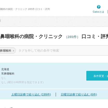
咽喉科の病院・クリニック 285件 口コミ・評判
Calooとは
道
耳鼻咽喉科の病院・クリニック
口コミ・評
（285件）
×
鼻咽喉科
北海道
耳鼻咽喉科
条件変更・
なし
なし (曜日や時間帯を指定できます)
土曜日診療で絞り込む (199件)
日曜日診療で絞り込む (6件)