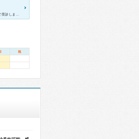
子どもが何かを誤飲してしまい、喉に引っかかっているようだったので受診しました。 喉の違和感でぐずり、授乳も拒否されるような症状で行きました。子どもは抱っこ紐で寝てしまった状態での受診でした。 先生
日
祝