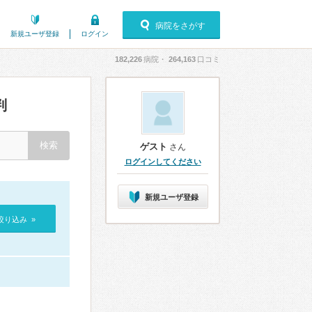
病院をさがす
新規ユーザ登録
ログイン
182,226
病院・
264,163
口コミ
判
ゲスト
さん
ログインしてください
新規ユーザ登録
絞り込み »