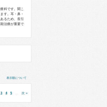
診療科です。聞こ
います。耳・鼻・
もあるため、長引
早期治療が重要で
表示順について
3
4
5
…
次 »