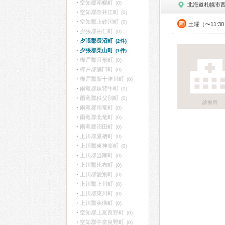
空知郡南幌町
(0)
北海道札幌市
空知郡奈井江町
(0)
空知郡上砂川町
(0)
土曜（〜11:3
夕張郡由仁町
(0)
夕張郡長沼町
(2件)
夕張郡栗山町
(1件)
樺戸郡月形町
(0)
樺戸郡浦臼町
(0)
樺戸郡新十津川町
(0)
雨竜郡妹背牛町
(0)
雨竜郡秩父別町
(0)
診療所
雨竜郡雨竜町
(0)
雨竜郡北竜町
(0)
雨竜郡沼田町
(0)
上川郡鷹栖町
(0)
上川郡東神楽町
(0)
上川郡当麻町
(0)
上川郡比布町
(0)
上川郡愛別町
(0)
上川郡上川町
(0)
上川郡東川町
(0)
上川郡美瑛町
(0)
空知郡上富良野町
(0)
空知郡中富良野町
(0)