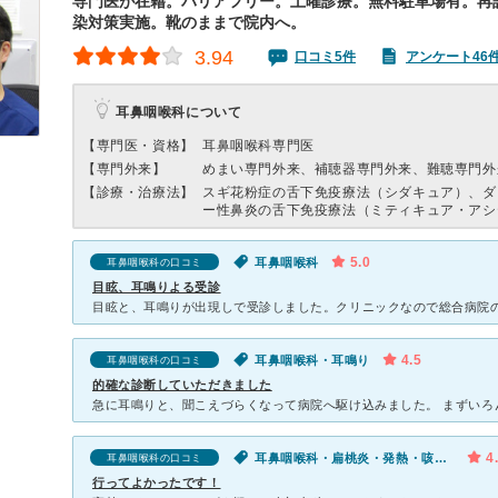
専門医が在籍。バリアフリー。土曜診療。無料駐車場有。再
染対策実施。靴のままで院内へ。
3.94
口コミ5件
アンケート46
耳鼻咽喉科について
【専門医・資格】
耳鼻咽喉科専門医
【専門外来】
めまい専門外来、補聴器専門外来、難聴専門外
【診療・治療法】
スギ花粉症の舌下免疫療法（シダキュア）、ダ
ー性鼻炎の舌下免疫療法（ミティキュア・アシ
5.0
耳鼻咽喉科
耳鼻咽喉科の口コミ
目眩、耳鳴りよる受診
4.5
耳鼻咽喉科・耳鳴り
耳鼻咽喉科の口コミ
的確な診断していただきました
4
耳鼻咽喉科・扁桃炎・発熱・咳（セキ）・喉が痛い・声が枯れる
耳鼻咽喉科の口コミ
行ってよかったです！