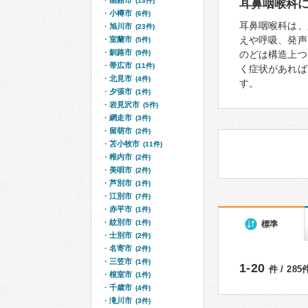
函館市
(13件)
耳鼻咽喉科
小樽市
(6件)
耳鼻咽喉科は、
旭川市
(23件)
えや呼吸、発声
室蘭市
(5件)
釧路市
(9件)
のどは構造上つ
帯広市
(11件)
く症状があれば
北見市
(4件)
す。
夕張市
(1件)
岩見沢市
(5件)
網走市
(3件)
留萌市
(2件)
苫小牧市
(11件)
稚内市
(2件)
美唄市
(2件)
芦別市
(1件)
江別市
(7件)
赤平市
(1件)
紋別市
(1件)
標準
士別市
(2件)
名寄市
(2件)
三笠市
(1件)
1-20
件 / 28
根室市
(1件)
千歳市
(4件)
滝川市
(3件)