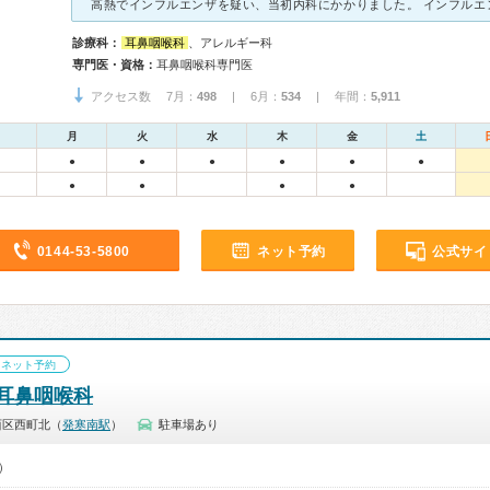
診療科：
耳鼻咽喉科
、アレルギー科
専門医・資格：
耳鼻咽喉科専門医
アクセス数 7月：
498
| 6月：
534
| 年間：
5,911
月
火
水
木
金
土
●
●
●
●
●
●
●
●
●
●
0144-53-5800
ネット予約
公式サイ
ネット予約
耳鼻咽喉科
西区西町北（
発寒南駅
）
駐車場あり
0）