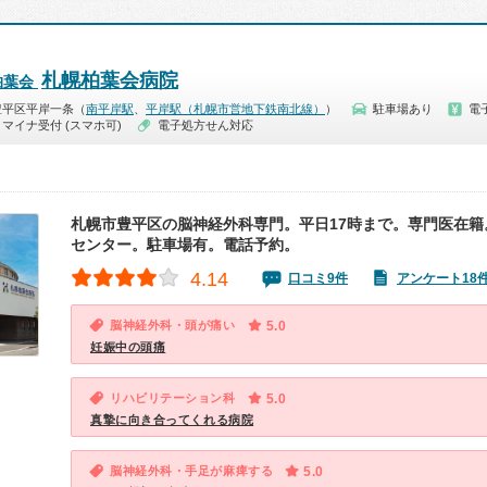
札幌柏葉会病院
柏葉会
豊平区平岸一条（
南平岸駅
、
平岸駅（札幌市営地下鉄南北線）
）
駐車場あり
電
マイナ受付 (スマホ可)
電子処方せん対応
札幌市豊平区の脳神経外科専門。平日17時まで。専門医在籍
センター。駐車場有。電話予約。
4.14
口コミ9件
アンケート18
脳神経外科・頭が痛い
5.0
妊娠中の頭痛
リハビリテーション科
5.0
真摯に向き合ってくれる病院
脳神経外科・手足が麻痺する
5.0