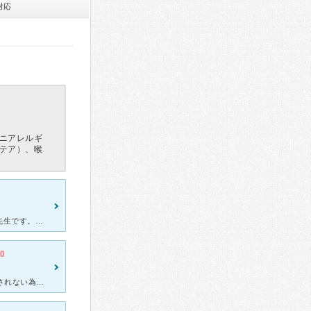
対応
ニアレルギ
テア）、喉
人気のため待ち時間が長いこともありますが、本当に優しい穏やかな先生です。何度もお世話になっていますが、毎回しっかり診てくれて安心できます。また他の女性スタッフの方々も優しく接してくれます。1度、咳喘息
.0
鼻詰まり、鼻水に悩まされ10日程市販薬を飲んでいましたが全く改善されない為、口コミ評価の高かったので受診しました。先生も物腰が柔らかく適切な診断をしていただき処方された薬ですぐに良くなりました。受付の