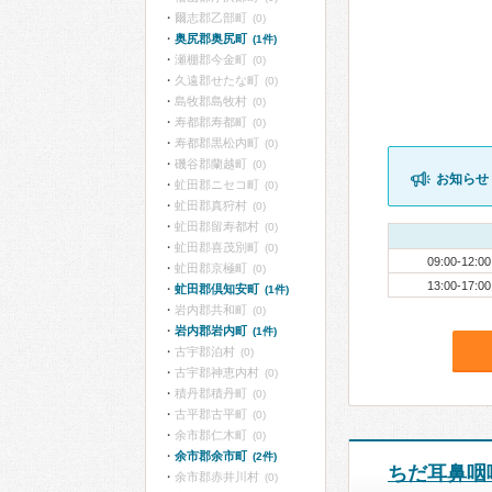
爾志郡乙部町
(0)
奥尻郡奥尻町
(1件)
瀬棚郡今金町
(0)
久遠郡せたな町
(0)
島牧郡島牧村
(0)
寿都郡寿都町
(0)
寿都郡黒松内町
(0)
磯谷郡蘭越町
(0)
お知らせ
虻田郡ニセコ町
(0)
虻田郡真狩村
(0)
虻田郡留寿都村
(0)
虻田郡喜茂別町
(0)
09:00-12:00
虻田郡京極町
(0)
13:00-17:00
虻田郡倶知安町
(1件)
岩内郡共和町
(0)
岩内郡岩内町
(1件)
古宇郡泊村
(0)
古宇郡神恵内村
(0)
積丹郡積丹町
(0)
古平郡古平町
(0)
余市郡仁木町
(0)
余市郡余市町
(2件)
ちだ耳鼻咽
余市郡赤井川村
(0)