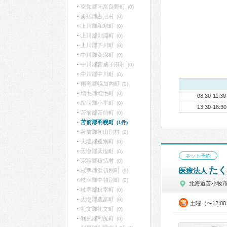
空知郡南富良野町
(0)
勇払郡占冠村
(0)
上川郡和寒町
(0)
上川郡剣淵町
(0)
上川郡下川町
(0)
中川郡美深町
(0)
中川郡音威子府村
(0)
中川郡中川町
(0)
雨竜郡幌加内町
(0)
増毛郡増毛町
(0)
08:30-11:30
留萌郡小平町
(0)
13:30-16:30
苫前郡苫前町
(0)
苫前郡羽幌町
(1件)
苫前郡初山別村
(0)
天塩郡遠別町
(0)
天塩郡天塩町
(0)
ネット予約
宗谷郡猿払村
(0)
たく
医療法人
枝幸郡浜頓別町
(0)
枝幸郡中頓別町
(0)
北海道苫小牧
枝幸郡枝幸町
(0)
天塩郡豊富町
(0)
土曜（〜12:0
礼文郡礼文町
(0)
利尻郡利尻町
(0)