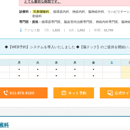
とても親切な病院です。
診療科：
耳鼻咽喉科
、循環器内科、神経内科、脳神経外科、リハビリテーシ
射線科
専門医・資格：
アクセス数 7月：
1,825
| 6月：
1,852
| 年間：
18,799
◆【WEB予約】システムを導入いたしました ◆【脳ドック】のご提供を開始い..
月
火
水
木
金
土
●
●
●
●
●
●
●
●
●
●
011-876-9100
ネット予約
公式サイ
喉科