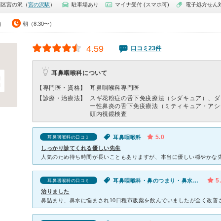
西区宮の沢（
宮の沢駅
）
駐車場あり
マイナ受付 (スマホ可)
電子処方せん
0）
朝（8:30〜）
4.59
口コミ23件
耳鼻咽喉科について
【専門医・資格】
耳鼻咽喉科専門医
【診療・治療法】
スギ花粉症の舌下免疫療法（シダキュア）、ダ
ー性鼻炎の舌下免疫療法（ミティキュア・アシ
頭内視鏡検査
5.0
耳鼻咽喉科
耳鼻咽喉科の口コミ
しっかり診てくれる優しい先生
5
耳鼻咽喉科・鼻のつまり・鼻水が出る
耳鼻咽喉科の口コミ
治りました