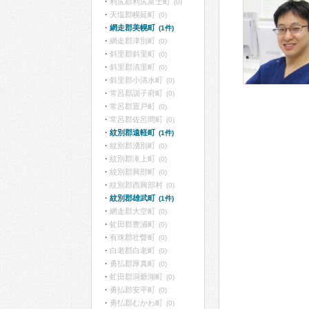
利尻郡利尻富士町
(0)
天塩郡幌延町
(0)
網走郡美幌町
(1件)
網走郡津別町
(0)
斜里郡斜里町
(0)
斜里郡清里町
(0)
斜里郡小清水町
(0)
常呂郡訓子府町
(0)
常呂郡置戸町
(0)
常呂郡佐呂間町
(0)
紋別郡遠軽町
(1件)
紋別郡湧別町
(0)
紋別郡滝上町
(0)
紋別郡興部町
(0)
紋別郡西興部村
(0)
紋別郡雄武町
(1件)
網走郡大空町
(0)
虻田郡豊浦町
(0)
有珠郡壮瞥町
(0)
白老郡白老町
(0)
勇払郡厚真町
(0)
虻田郡洞爺湖町
(0)
勇払郡安平町
(0)
勇払郡むかわ町
(0)