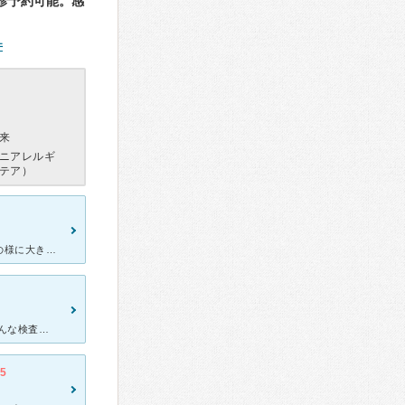
診予約可能。感
件
来
ニアレルギ
テア）
目眩と、耳鳴りが出現しで受診しました。クリニックなので総合病院の様に大きくない施設ですが、平衡感覚の検査や聴覚検査、他にも様々な検査をして頂きました。その際、0歳の子供を連れて行ったのですが診察中は看
急に耳鳴りと、聞こえづらくなって病院へ駆け込みました。 まずいろんな検査をしてから、先生の診察をしてもらいました。結果低音障害ということで低音がかなり聴こえづらくなっているということで、先生の判断で
.5