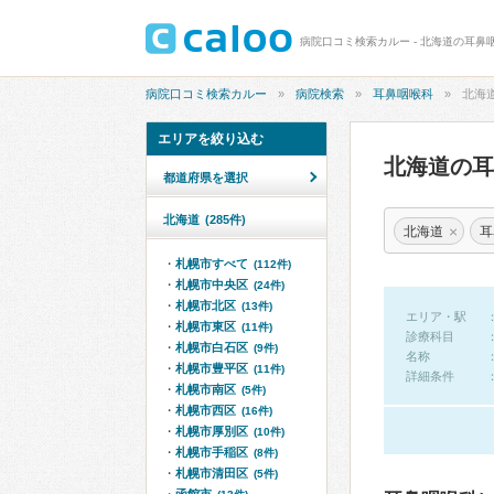
病院口コミ検索カルー - 北海道の耳鼻
病院口コミ検索カルー
病院検索
耳鼻咽喉科
北海
エリアを絞り込む
北海道の
都道府県を選択
北海道
(285件)
×
北海道
耳
札幌市すべて
(112件)
札幌市中央区
(24件)
札幌市北区
(13件)
エリア・駅
札幌市東区
(11件)
診療科目
札幌市白石区
(9件)
名称
札幌市豊平区
(11件)
詳細条件
札幌市南区
(5件)
札幌市西区
(16件)
札幌市厚別区
(10件)
札幌市手稲区
(8件)
札幌市清田区
(5件)