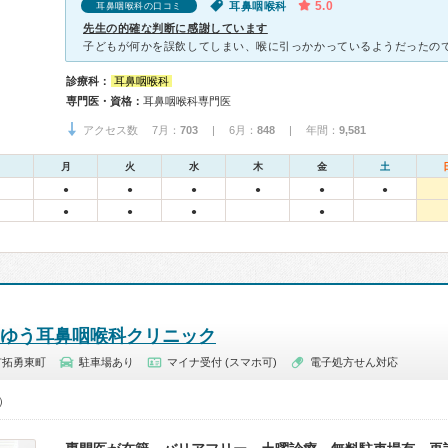
5.0
耳鼻咽喉科
耳鼻咽喉科の口コミ
先生の的確な判断に感謝しています
診療科：
耳鼻咽喉科
専門医・資格：
耳鼻咽喉科専門医
アクセス数 7月：
703
| 6月：
848
| 年間：
9,581
月
火
水
木
金
土
●
●
●
●
●
●
●
●
●
●
ゆう耳鼻咽喉科クリニック
市拓勇東町
駐車場あり
マイナ受付 (スマホ可)
電子処方せん対応
0）