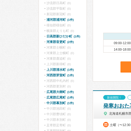
沙流郡日高町
(0)
沙流郡平取町
(0)
新冠郡新冠町
(0)
浦河郡浦河町
(1件)
様似郡様似町
(0)
幌泉郡えりも町
(0)
日高郡新ひだか町
(1件)
河東郡音更町
(2件)
09:00-12:00
河東郡士幌町
(0)
14:00-18:00
河東郡上士幌町
(0)
河東郡鹿追町
(0)
上川郡新得町
(0)
上川郡清水町
(1件)
河西郡芽室町
(1件)
河西郡中札内村
(0)
河西郡更別村
(0)
広尾郡大樹町
(1件)
広尾郡広尾町
(1件)
新規開院！
中川郡幕別町
(1件)
発寒おおた
中川郡池田町
(0)
北海道札幌市
中川郡豊頃町
(0)
中川郡本別町
(0)
土曜（〜12:3
足寄郡足寄町
(0)
足寄郡陸別町
(0)