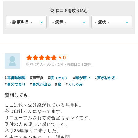
口コミを絞り込む
5.0
明神（本人・50代・女性・掲載口コミ28件）
耳鼻咽喉科
声帯炎
咳（セキ）
喉が痛い
声が枯れる
鼻のつまり
鼻水が出る
痰
くしゃみ
質問しても
ここは代々受け継がれている耳鼻科。
今は自社ビルになってます。
リニューアルされて待合室もキレイです。
受付の人も優しい感じでした。
私は25年振りに来ました。
先生はテキパキとして、話も聞...