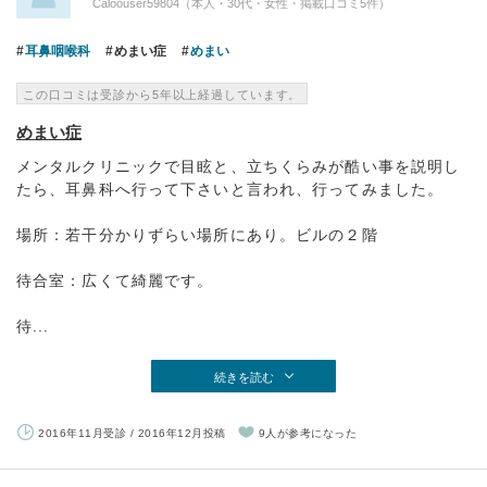
Caloouser59804（本人・30代・女性・掲載口コミ5件）
耳鼻咽喉科
めまい症
めまい
この口コミは受診から5年以上経過しています。
めまい症
メンタルクリニックで目眩と、立ちくらみが酷い事を説明し
たら、耳鼻科へ行って下さいと言われ、行ってみました。
場所：若干分かりずらい場所にあり。ビルの２階
待合室：広くて綺麗です。
待...
続きを読む
2016年11月受診 / 2016年12月投稿
9人が参考になった