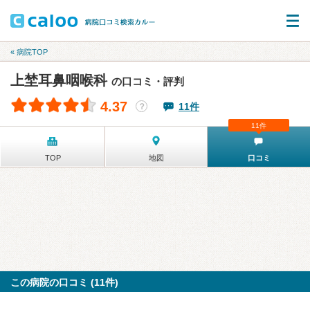
« 病院TOP
上埜耳鼻咽喉科
の口コミ・評判
4.37
11件
？
11件
TOP
地図
口コミ
この病院の口コミ (11件)