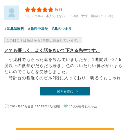
5.0
ベリンダ163（本人ではない・1〜3歳・女性・掲載口コミ3件）
耳鼻咽喉科
急性中耳炎
鼻のつまり
この口コミは受診から5年以上経過しています。
とても優しく、よく話をきいて下さる先生です。
小児科でもらった薬を飲んでいましたが、1週間以上37.5
度以上の微熱がだらだら続き、色のついた汚い鼻水が止まら
ないのでこちらを受診しました。
時計台の程近くのビル2階に入っており、明るくおしゃれ...
続きを読む
2014年10月受診 / 2015年12月投稿
10人が参考になった