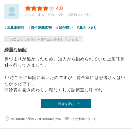
4.0
おぺん（本人・30代・女性・掲載口コミ4件）
耳鼻咽喉科
慢性副鼻腔炎
頭が痛い
鼻のつまり
この口コミは受診から5年以上経過しています。
綺麗な病院
鼻づまりが酷かったため、知人から勧められていた上埜耳鼻
科へ行ってきました。
17時ごろに病院に着いたのですが、待合室には患者さんはい
なかったです。
問診表を書き終わり、程なくして診察室に呼ばれ...
続きを読む
2016年06月受診 / 2016年06月投稿
7人が参考になった