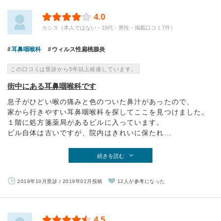
4.0
カシス（本人ではない・10代・男性・掲載口コミ7件）
耳鼻咽喉科
ウィルス性扁桃腺炎
この口コミは受診から5年以上経過しています。
街中にある耳鼻咽喉科です
息子がひどい喉の痛みと色のついた鼻汁があったので、
家から行きやすい耳鼻咽喉科を探してここを見つけました。
１階に処方箋薬局があるビルに入っています。
ビル自体は古いですが、院内はきれいに保たれ...
続きを読む
2018年10月受診 / 2019年02月投稿
12人が参考になった
4.5