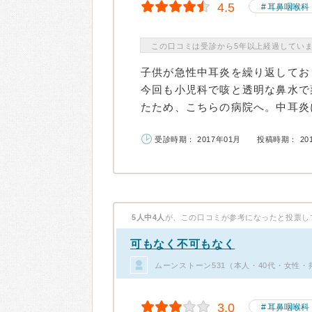
4.5
耳鼻咽喉科
この口コミは受診から5年以上経過してい
子供が急性中耳炎を繰り返してお
今回も小児科で咳と透明な鼻水で
たため、こちらの病院へ。中耳炎に
受診時期： 2017年01月
投稿時期： 20
5人中4人
が、この口コミが参考になったと投票し
可もなく不可もなく
ムーンストーン531（本人・40代・女性・
3.0
耳鼻咽喉科