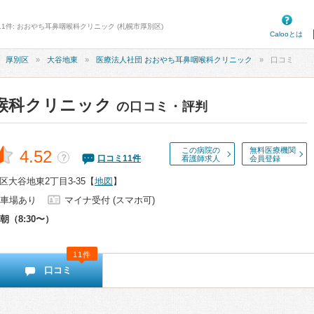
11件: おおやち耳鼻咽喉科クリニック (札幌市厚別区)
Calooとは
厚別区
大谷地東
医療法人社団 おおやち耳鼻咽喉科クリニック
口コミ
喉科クリニック
の口コミ・評判
この病院の
無料医療機関
4.52
？
口コミ
11
件
看護師求人
会員登録
大谷地東2丁目3-35
【
地図
】
車場あり
マイナ受付 (スマホ可)
朝（8:30〜）
11件
口コミ