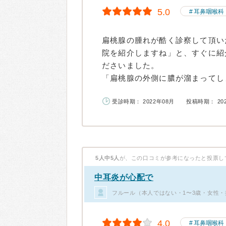
5.0
耳鼻咽喉科
扁桃腺の腫れが酷く診察して頂い
院を紹介しますね」と、すぐに紹
ださいました。
「扁桃腺の外側に膿が溜まってしま
受診時期： 2022年08月
投稿時期： 20
5人中5人
が、この口コミが参考になったと投票し
中耳炎が心配で
フルール（本人ではない・1〜3歳・女性・
4.0
耳鼻咽喉科