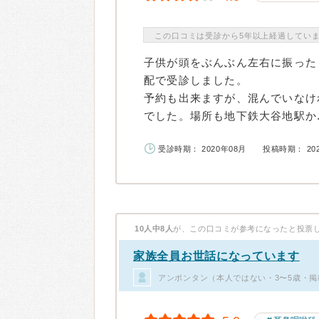
この口コミは受診から5年以上経過してい
子供が頭をぶんぶん左右に振った
配で受診しました。
予約も出来ますが、混んでいなけ
でした。場所も地下鉄大谷地駅か..
受診時期： 2020年08月
投稿時期： 20
10人中8人
が、この口コミが参考になったと投票
家族全員お世話になっています
アンポンタン（本人ではない・3〜5歳・掲