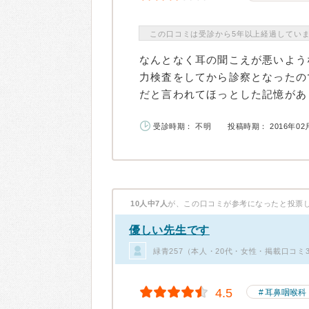
この口コミは受診から5年以上経過してい
なんとなく耳の聞こえが悪いよう
力検査をしてから診察となったの
だと言われてほっとした記憶があり
受診時期： 不明
投稿時期： 2016年02
10人中7人
が、この口コミが参考になったと投票
優しい先生です
緑青257（本人・20代・女性・掲載口コミ
4.5
耳鼻咽喉科