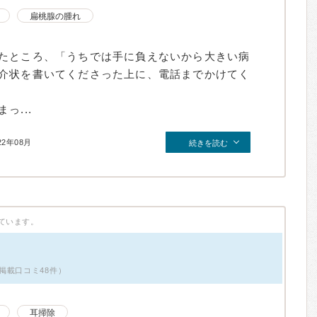
扁桃腺の腫れ
たところ、「うちでは手に負えないから大きい病
介状を書いてくださった上に、電話までかけてく
っ...
22年08月
続きを読む
ています。
掲載口コミ48件）
耳掃除