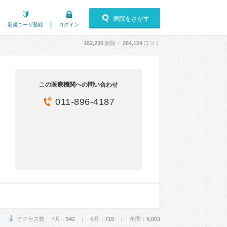
病院をさがす
新規ユーザ登録
ログイン
182,230
病院・
264,124
口コミ
この医療機関への問い合わせ
011-896-4187
アクセス数 7月：
542
| 6月：
719
| 年間：
9,003