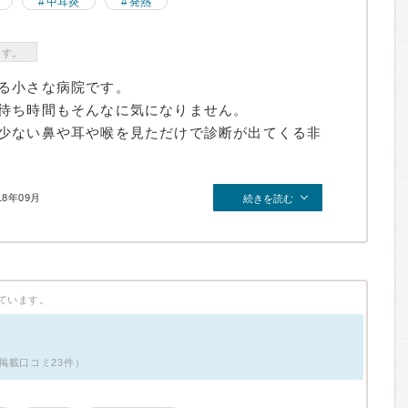
中耳炎
発熱
ます。
る小さな病院です。
待ち時間もそんなに気になりません。
少ない鼻や耳や喉を見ただけで診断が出てくる非
18年09月
続きを読む
ています。
掲載口コミ23件）