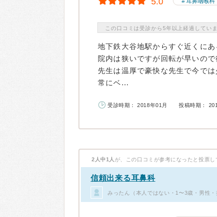
5.0
耳鼻咽喉科
この口コミは受診から5年以上経過してい
地下鉄大谷地駅からすぐ近くにあ
院内は狭いですが回転が早いので
先生は温厚で豪快な先生で今では
常にベ...
受診時期： 2018年01月
投稿時期： 20
2人中1人
が、この口コミが参考になったと投票し
信頼出来る耳鼻科
みったん（本人ではない・1〜3歳・男性・