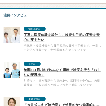
注目インタビュー
消化器内科
丁寧に医療体験を設計し、検査や手術の不安を安
心に変えたい
消化器内視鏡検査から肛門疾患の日帰り手術まで、一貫し
て対応が可能です。女性医師も在籍しています。
肛門科
年間361日､ほぼ休みなく川崎で診療を行う「おし
りの守護神」
川崎市内、梶が谷駅から徒歩2分。肛門科を中心に、内視
鏡検査、一般内科など幅広い疾患に対応しています。
美容皮膚科
「今井式ニキビ跡治療」で効果的かつ効率的にニ