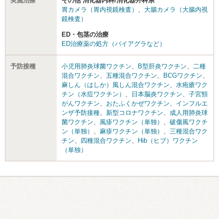
実施治療
その他 消化器内科/消化器外科系
胃カメラ（胃内視鏡検査）
、
大腸カメラ（大腸内視
鏡検査）
ED・包茎の治療
ED治療薬の処方（バイアグラなど）
予防接種
小児用肺炎球菌ワクチン
、
B型肝炎ワクチン
、
二種
混合ワクチン
、
五種混合ワクチン
、
BCGワクチン
、
麻しん（はしか）風しん混合ワクチン
、
水疱瘡ワク
チン（水痘ワクチン）
、
日本脳炎ワクチン
、
子宮頸
がんワクチン
、
おたふくかぜワクチン
、
インフルエ
ンザ予防接種
、
新型コロナワクチン
、
成人用肺炎球
菌ワクチン
、
風疹ワクチン（単独）
、
破傷風ワクチ
ン（単独）
、
麻疹ワクチン（単独）
、
三種混合ワク
チン
、
四種混合ワクチン
、
Hib（ヒブ）ワクチン
（単独）