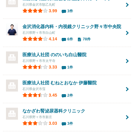
石川県金沢市額乙丸町
3.99
3件
金沢消化器内科・内視鏡クリニック野々市中央院
石川県野々市市白山町
4.14
6件
78件
医療法人社団
ののいち白山醫院
石川県野々市市太平寺
3.33
1件
医療法人社団
むねとおなか 伊藤醫院
石川県金沢市窪
3.45
2件
なかざわ腎泌尿器科クリニック
石川県野々市市新庄
3.03
3件