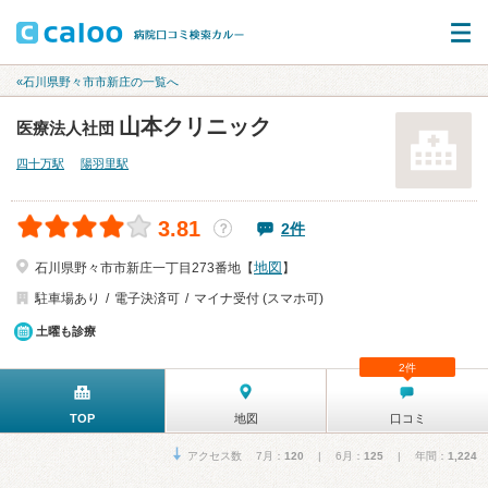
«石川県野々市市新庄の一覧へ
山本クリニック
医療法人社団
四十万駅
陽羽里駅
3.81
2件
？
地図
石川県野々市市新庄一丁目273番地【
】
駐車場あり
電子決済可
マイナ受付 (スマホ可)
土曜も診療
2件
TOP
地図
口コミ
アクセス数 7月：
120
| 6月：
125
| 年間：
1,224