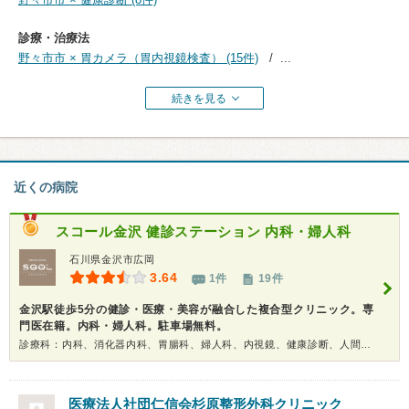
診療・治療法
野々市市 × 胃カメラ（胃内視鏡検査） (15件)
...
続きを見る
近くの病院
スコール金沢 健診ステーション 内科・婦人科
石川県金沢市広岡
3.64
1件
19件
金沢駅徒歩5分の健診・医療・美容が融合した複合型クリニック。専
門医在籍。内科・婦人科。駐車場無料。
診療科：内科、消化器内科、胃腸科、婦人科、内視鏡、健康診断、人間ドック
医療法人社団仁信会
杉原整形外科クリニック