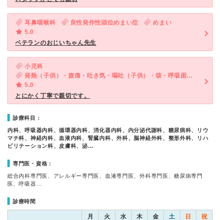
耳鼻咽喉科
良性発作性頭位めまい症
めまい
5.0
ベテランのおじいちゃん先生
小児科
発熱（子供）・腹痛・吐き気・嘔吐（子供）・咳・呼吸困難（子供）・下痢（子供）
5.0
とにかく丁寧で親切です。
診療科目：
内科、呼吸器内科、循環器内科、消化器内科、内分泌代謝科、糖尿病科、リウ
マチ科、神経内科、血液内科、腎臓内科、外科、脳神経外科、整形外科、リハ
ビリテーション科、皮膚科、泌…
専門医・資格：
総合内科専門医、アレルギー専門医、血液専門医、外科専門医、糖尿病専門
医、呼吸器…
診療時間
月
火
水
木
金
土
日
祝