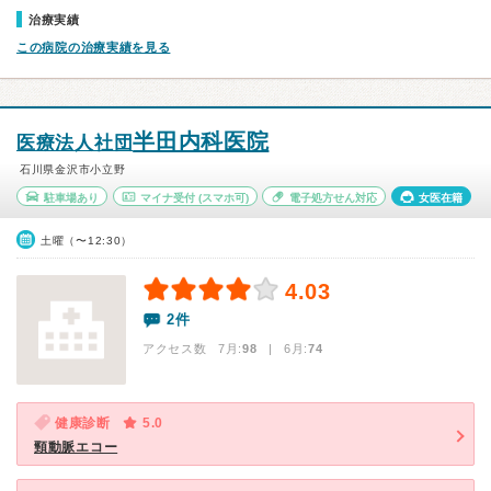
治療実績
この病院の治療実績を見る
半田内科医院
医療法人社団
石川県金沢市小立野
駐車場あり
マイナ受付
(スマホ可)
電子処方せん対応
女医在籍
土曜（〜12:30）
4.03
2件
アクセス数 7月:
98
| 6月:
74
健康診断
5.0
頸動脈エコー