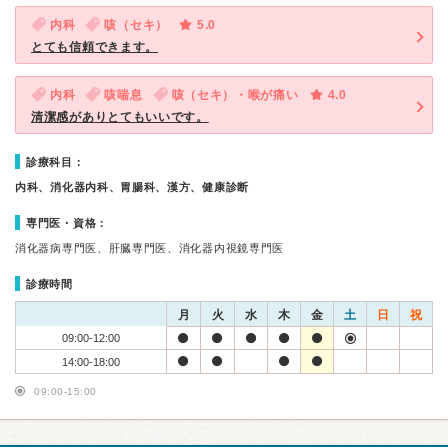
内科
咳（セキ）
5.0
とても信頼できます。
内科
咳喘息
咳（セキ）・喉が痛い
4.0
清潔感がありとてもいいです。
診療科目：
内科、消化器内科、胃腸科、漢方、健康診断
専門医・資格：
消化器病専門医、肝臓専門医、消化器内視鏡専門医
診療時間
月
火
水
木
金
土
日
祝
09:00-12:00
14:00-18:00
09:00-15:00