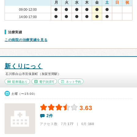
月
火
水
木
金
土
日
祝
09:00-12:00
14:00-17:00
治療実績
この病院の治療実績を見る
新くりにっく
石川県白山市宮保新町（加賀笠間駅）
駐車場あり
電子決済可
ネット予約
土曜（〜15:00）
3.63
2件
アクセス数 7月:
177
| 6月:
160