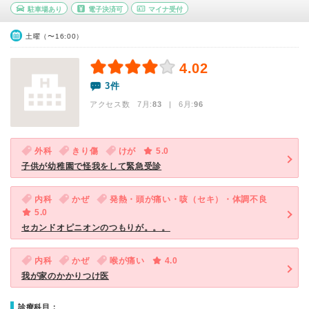
駐車場あり
電子決済可
マイナ受付
土曜（〜16:00）
4.02
3件
アクセス数 7月:
83
| 6月:
96
外科
きり傷
けが
5.0
子供が幼稚園で怪我をして緊急受診
内科
かぜ
発熱・頭が痛い・咳（セキ）・体調不良
5.0
セカンドオピニオンのつもりが。。。
内科
かぜ
喉が痛い
4.0
我が家のかかりつけ医
診療科目：