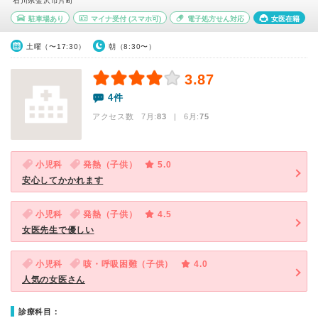
石川県金沢市片町
駐車場あり
マイナ受付
(スマホ可)
電子処方せん対応
女医在籍
土曜（〜17:30）
朝（8:30〜）
3.87
4件
アクセス数 7月:
83
| 6月:
75
小児科
発熱（子供）
5.0
安心してかかれます
小児科
発熱（子供）
4.5
女医先生で優しい
小児科
咳・呼吸困難（子供）
4.0
人気の女医さん
診療科目：