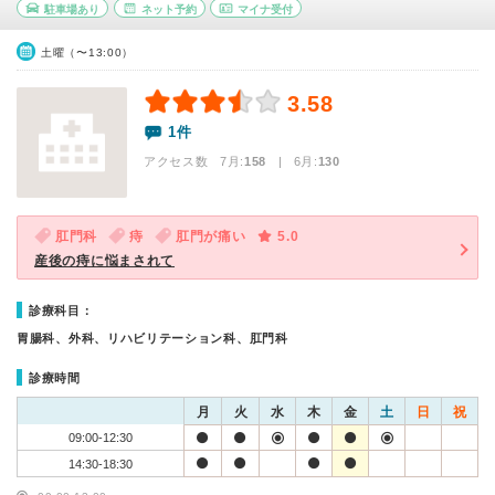
駐車場あり
ネット予約
マイナ受付
土曜（〜13:00）
3.58
1件
アクセス数 7月:
158
| 6月:
130
肛門科
痔
肛門が痛い
5.0
産後の痔に悩まされて
診療科目：
胃腸科、外科、リハビリテーション科、肛門科
診療時間
月
火
水
木
金
土
日
祝
09:00-12:30
14:30-18:30