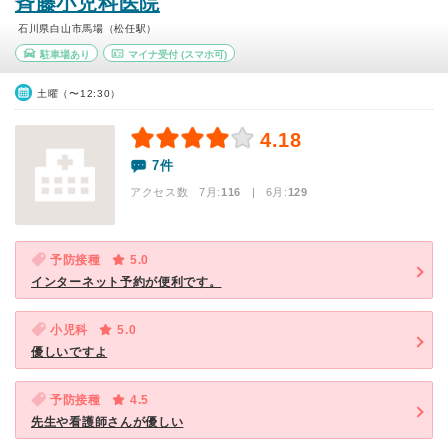
斉藤小児科医院
石川県白山市馬場（松任駅）
駐車場あり
マイナ受付
(スマホ可)
土曜（〜12:30）
4.18
7件
アクセス数 7月:
116
| 6月:
129
予防接種
5.0
インターネット予約が便利です。
小児科
5.0
優しいですよ
予防接種
4.5
先生や看護師さんが優しい