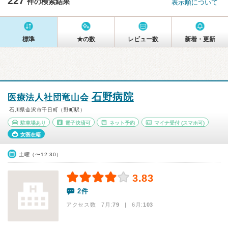
227
件の検索結果
表示順について
標準
★の数
レビュー数
新着・更新
石野病院
医療法人社団竜山会
石川県金沢市千日町（野町駅）
駐車場あり
電子決済可
ネット予約
マイナ受付
(スマホ可)
女医在籍
土曜（〜12:30）
3.83
2件
アクセス数 7月:
79
| 6月:
103