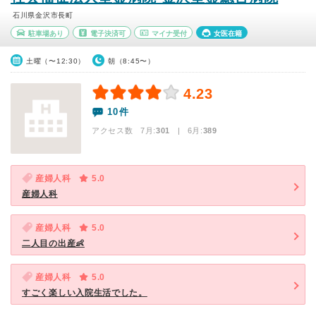
石川県金沢市長町
駐車場あり
電子決済可
マイナ受付
女医在籍
土曜（〜12:30）
朝（8:45〜）
4.23
10件
アクセス数 7月:
301
| 6月:
389
産婦人科
5.0
産婦人科
産婦人科
5.0
二人目の出産👶
産婦人科
5.0
すごく楽しい入院生活でした。