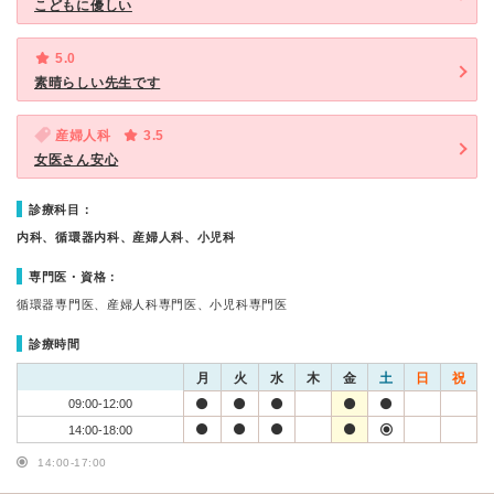
こどもに優しい
5.0
素晴らしい先生です
産婦人科
3.5
女医さん安心
診療科目：
内科、循環器内科、産婦人科、小児科
専門医・資格：
循環器専門医、産婦人科専門医、小児科専門医
診療時間
月
火
水
木
金
土
日
祝
09:00-12:00
14:00-18:00
14:00-17:00