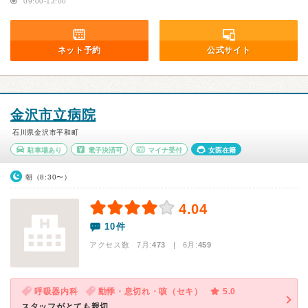
09:00-13:00
ネット予約
公式サイト
金沢市立病院
石川県金沢市平和町
駐車場あり
電子決済可
マイナ受付
女医在籍
朝（8:30〜）
4.04
10件
アクセス数 7月:
473
| 6月:
459
呼吸器内科
動悸・息切れ・咳（セキ）
5.0
スタッフがとても親切