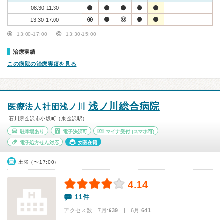
08:30-11:30
13:30-17:00
13:00-17:00
13:30-15:00
治療実績
この病院の治療実績を見る
浅ノ川総合病院
医療法人社団浅ノ川
石川県金沢市小坂町（東金沢駅）
駐車場あり
電子決済可
マイナ受付
(スマホ可)
電子処方せん対応
女医在籍
土曜（〜17:00）
4.14
11件
アクセス数 7月:
639
| 6月:
641