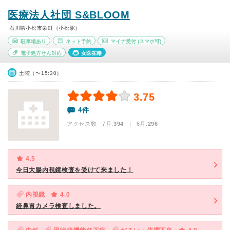
医療法人社団 S&BLOOM
石川県小松市栄町（小松駅）
駐車場あり
ネット予約
マイナ受付
(スマホ可)
電子処方せん対応
女医在籍
土曜（〜15:30）
3.75
4件
アクセス数 7月:
394
| 6月:
296
4.5
今日大腸内視鏡検査を受けて来ました！
内視鏡
4.0
経鼻胃カメラ検査しました。