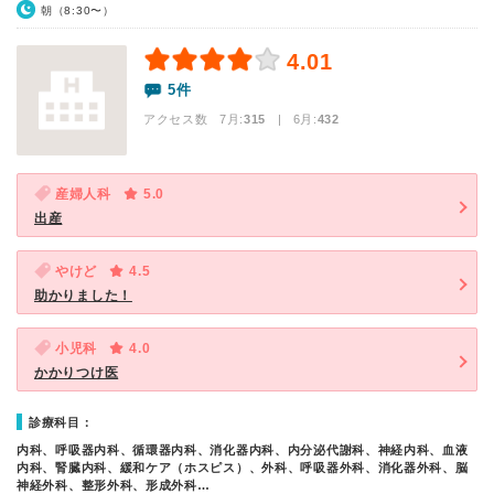
朝（8:30〜）
4.01
5件
アクセス数 7月:
315
| 6月:
432
産婦人科
5.0
出産
やけど
4.5
助かりました！
小児科
4.0
かかりつけ医
診療科目：
内科、呼吸器内科、循環器内科、消化器内科、内分泌代謝科、神経内科、血液
内科、腎臓内科、緩和ケア（ホスピス）、外科、呼吸器外科、消化器外科、脳
神経外科、整形外科、形成外科…