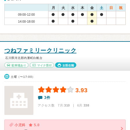
月
火
水
木
金
土
日
祝
09:00-12:00
14:00-18:00
つねファミリークリニック
石川県河北郡内灘町白帆台
駐車場あり
マイナ受付
女医在籍
土曜（〜17:00）
3.93
3件
アクセス数 7月:
310
| 6月:
338
小児科
5.0