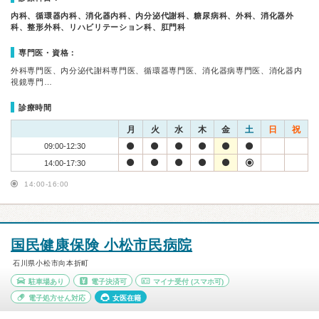
内科、循環器内科、消化器内科、内分泌代謝科、糖尿病科、外科、消化器外
科、整形外科、リハビリテーション科、肛門科
専門医・資格：
外科専門医、内分泌代謝科専門医、循環器専門医、消化器病専門医、消化器内
視鏡専門…
診療時間
月
火
水
木
金
土
日
祝
09:00-12:30
14:00-17:30
14:00-16:00
国民健康保険 小松市民病院
石川県小松市向本折町
駐車場あり
電子決済可
マイナ受付
(スマホ可)
電子処方せん対応
女医在籍