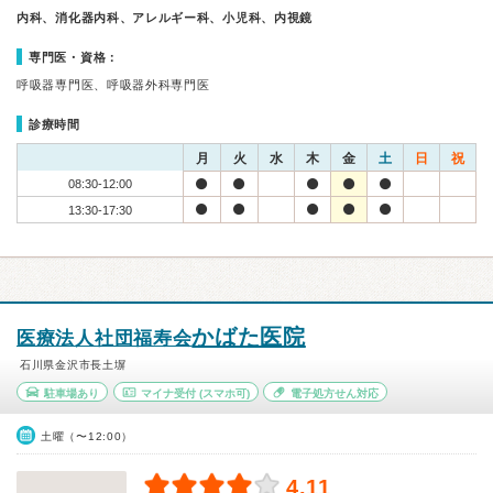
内科、消化器内科、アレルギー科、小児科、内視鏡
専門医・資格：
呼吸器専門医、呼吸器外科専門医
診療時間
月
火
水
木
金
土
日
祝
08:30-12:00
13:30-17:30
かばた医院
医療法人社団福寿会
石川県金沢市長土塀
駐車場あり
マイナ受付
(スマホ可)
電子処方せん対応
土曜（〜12:00）
4.11