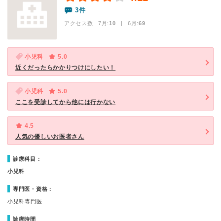
3件
アクセス数 7月:
10
| 6月:
69
小児科
5.0
近くだったらかかりつけにしたい！
小児科
5.0
ここを受診してから他には行かない
4.5
人気の優しいお医者さん
診療科目：
小児科
専門医・資格：
小児科専門医
診療時間