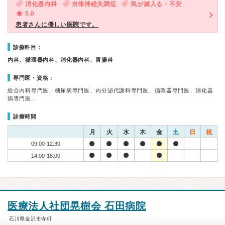
消化器内科
自律神経失調症
気が滅入る・不安
5.0
患者さんに優しい医院です。
診療科目：
内科、循環器内科、消化器内科、胃腸科
専門医・資格：
総合内科専門医、糖尿病専門医、内分泌代謝科専門医、循環器専門医、消化器
病専門医…
診療時間
月
火
水
木
金
土
日
祝
09:00-12:30
14:00-18:00
医療法人社団晃樹会 石田病院
石川県金沢市寺町