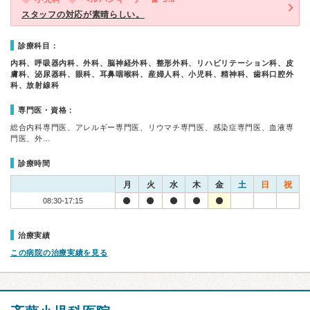
スタッフの対応が素晴らしい。
診療科目：
内科、呼吸器内科、外科、脳神経外科、整形外科、リハビリテーション科、皮
膚科、泌尿器科、眼科、耳鼻咽喉科、産婦人科、小児科、精神科、歯科口腔外
科、放射線科
専門医・資格：
総合内科専門医、アレルギー専門医、リウマチ専門医、感染症専門医、血液専
門医、外…
診療時間
月
火
水
木
金
土
日
祝
08:30-17:15
治療実績
この病院の治療実績を見る