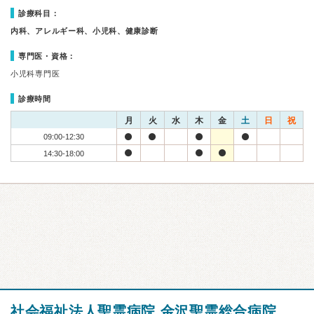
診療科目：
内科、アレルギー科、小児科、健康診断
専門医・資格：
小児科専門医
診療時間
月
火
水
木
金
土
日
祝
09:00-12:30
14:30-18:00
社会福祉法人聖霊病院 金沢聖霊総合病院