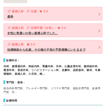
産婦人科
出産
5.0
産科
産婦人科
生理不順（女性）
5.0
女性に気遣いの良い産婦人科でした。
産婦人科
5.0
妊婦検診から出産、その後の子供の予防接種にいたるまで
診療科目：
内科、循環器内科、神経内科、腎臓内科、外科、心臓血管外科、脳神経外科、
整形外科、形成外科、リハビリテーション科、皮膚科、泌尿器科、眼科、耳鼻
咽喉科、産婦人科、小児科、精…
専門医・資格：
総合内科専門医、アレルギー専門医、リウマチ専門医、感染症専門医、血液専
門医、外…
診療時間