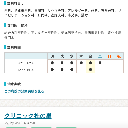
診療科目：
内科、消化器内科、胃腸科、リウマチ科、アレルギー科、外科、整形外科、リ
ハビリテーション科、肛門科、産婦人科、小児科、漢方
専門医・資格：
総合内科専門医、アレルギー専門医、糖尿病専門医、呼吸器専門医、消化器病
専門医、…
診療時間
月
火
水
木
金
土
日
祝
08:45-12:30
13:45-16:00
治療実績
この病院の治療実績を見る
クリニック杜の里
石川県金沢市もりの里