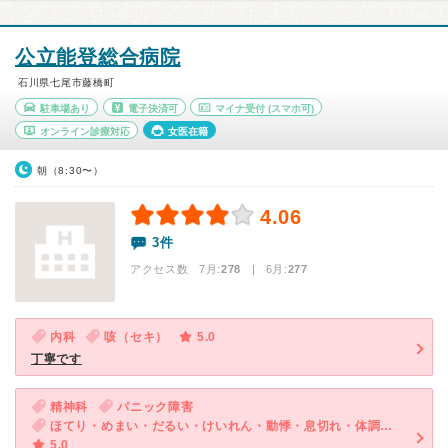
公立能登総合病院
石川県七尾市藤橋町
駐車場あり
電子決済可
マイナ受付
(スマホ可)
オンライン診療対応
女医在籍
朝（8:30〜）
4.06
3件
アクセス数 7月:
278
| 6月:
277
内科
咳（セキ）
5.0
丁寧です
精神科
パニック障害
ほてり・めまい・だるい・けいれん・動悸・息切れ・体調不良・寝つきが悪い・不眠・気が滅入る・不安
5.0