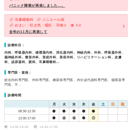
パニック障害が再発しました…。
耳鼻咽喉科
メニエール病
めまい・吐き気・嘔吐・耳鳴り
4.0
去年の11月に再発して
診療科目：
内科、呼吸器内科、循環器内科、消化器内科、神経内科、外科、呼吸器外科、
脳神経外科、整形外科、形成外科、美容外科、リハビリテーション科、皮膚
科、泌尿器科、眼科、耳鼻咽喉科…
専門医・資格：
総合内科専門医、外科専門医、糖尿病専門医、内分泌代謝科専門医、循環器専
門医、不…
診療時間
月
火
水
木
金
土
日
祝
08:30-12:30
13:30-17:00
14:00-16:00
14:00-17:00