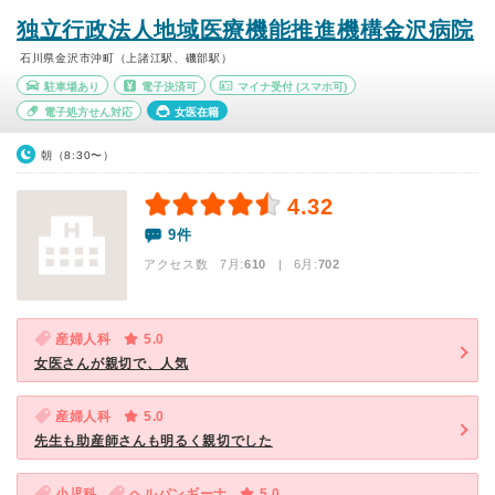
独立行政法人地域医療機能推進機構金沢病院
石川県金沢市沖町（上諸江駅、磯部駅）
駐車場あり
電子決済可
マイナ受付
(スマホ可)
電子処方せん対応
女医在籍
朝（8:30〜）
4.32
9件
アクセス数 7月:
610
| 6月:
702
産婦人科
5.0
女医さんが親切で、人気
産婦人科
5.0
先生も助産師さんも明るく親切でした
小児科
ヘルパンギーナ
5.0