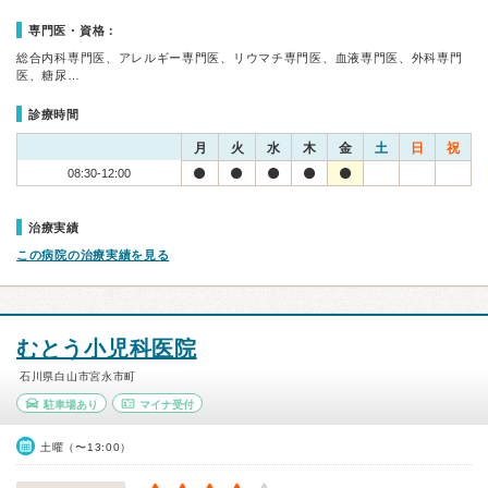
専門医・資格：
総合内科専門医、アレルギー専門医、リウマチ専門医、血液専門医、外科専門
医、糖尿…
診療時間
月
火
水
木
金
土
日
祝
08:30-12:00
治療実績
この病院の治療実績を見る
むとう小児科医院
石川県白山市宮永市町
駐車場あり
マイナ受付
土曜（〜13:00）