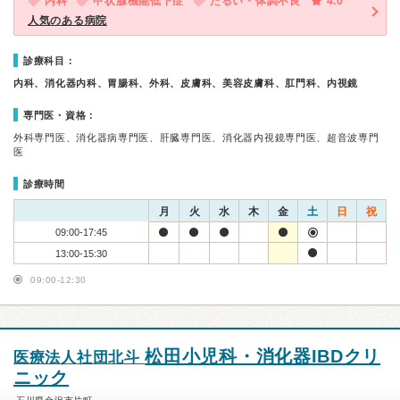
内科
甲状腺機能低下症
だるい・体調不良
4.0
人気のある病院
診療科目：
内科、消化器内科、胃腸科、外科、皮膚科、美容皮膚科、肛門科、内視鏡
専門医・資格：
外科専門医、消化器病専門医、肝臓専門医、消化器内視鏡専門医、超音波専門
医
診療時間
月
火
水
木
金
土
日
祝
09:00-17:45
13:00-15:30
09:00-12:30
松田小児科・消化器IBDクリ
医療法人社団北斗
ニック