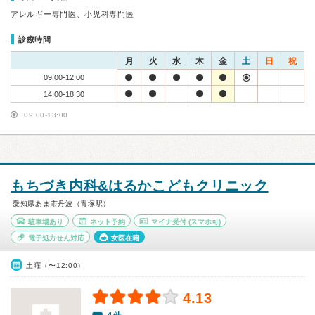
アレルギー専門医、小児科専門医
診療時間
月
火
水
木
金
土
日
祝
09:00-12:00
14:00-18:30
09:00-13:00
もちづき内科&はるかこどもクリニック
愛知県あま市丹波（青塚駅）
駐車場あり
ネット予約
マイナ受付
(スマホ可)
電子処方せん対応
女医在籍
土曜（〜12:00）
4.13