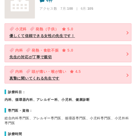
4件
アクセス数 7月:
100
| 6月:
105
小児科
発熱（子供）
5.0
優しくて信頼できる女性の先生です！
内科
発熱・食欲不振
5.0
先生の対応が丁寧で親切
内科
頭が痛い・喉が痛い
4.5
真摯に聞いてくれる先生です
診療科目：
内科、循環器内科、アレルギー科、小児科、健康診断
専門医・資格：
総合内科専門医、アレルギー専門医、循環器専門医、小児科専門医、小児外科
専門医
診療時間