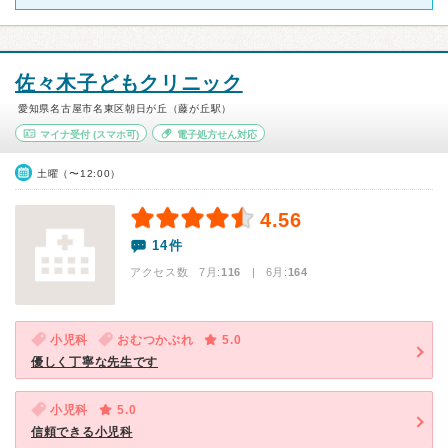
佐々木子どもクリニック
愛知県名古屋市名東区朝日が丘（藤が丘駅）
マイナ受付
(スマホ可)
電子処方せん対応
土曜（〜12:00）
4.56
14件
アクセス数 7月:
116
| 6月:
164
小児科
おむつかぶれ
5.0
優しく丁寧な先生です
小児科
5.0
信頼できる小児科