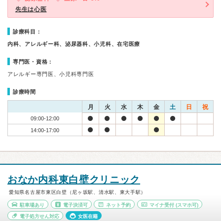
先生は心医
診療科目：
内科、アレルギー科、泌尿器科、小児科、在宅医療
専門医・資格：
アレルギー専門医、小児科専門医
診療時間
月
火
水
木
金
土
日
祝
09:00-12:00
14:00-17:00
おなか内科東白壁クリニック
愛知県名古屋市東区白壁（尼ヶ坂駅、清水駅、東大手駅）
駐車場あり
電子決済可
ネット予約
マイナ受付
(スマホ可)
電子処方せん対応
女医在籍