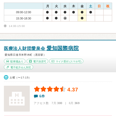
月
火
水
木
金
土
日
祝
09:00-12:00
15:30-18:30
14:00-15:00
愛知国際病院
医療法人財団愛泉会
愛知県日進市米野木町（黒笹駅）
駐車場あり
電子決済可
マイナ受付
(スマホ可)
電子処方せん対応
土曜（〜17:15）
4.37
6件
アクセス数 7月:
300
| 6月:
369