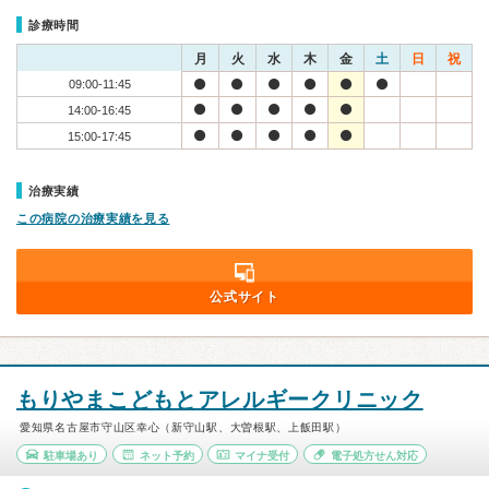
診療時間
月
火
水
木
金
土
日
祝
09:00-11:45
14:00-16:45
15:00-17:45
治療実績
この病院の治療実績を見る
公式サイト
もりやまこどもとアレルギークリニック
愛知県名古屋市守山区幸心（新守山駅、大曽根駅、上飯田駅）
駐車場あり
ネット予約
マイナ受付
電子処方せん対応