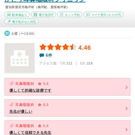
愛知県豊田市梅坪町（梅坪駅、愛環梅坪駅）
駐車場あり
電子決済可
ネット予約
マイナ受付
(スマホ可)
電子処方せん対応
土曜（〜13:00）
4.46
6件
アクセス数 7月:
211
| 6月:
218
耳鼻咽喉科
5.0
優しくて的確な診療です
耳鼻咽喉科
5.0
先生が優しい
耳鼻咽喉科
5.0
優しくて信頼できる先生