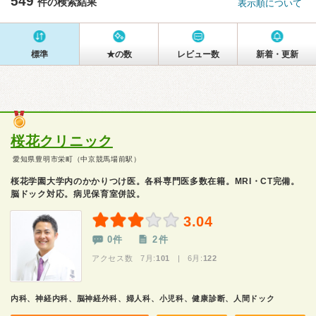
549
件の検索結果
表示順について
標準
★の数
レビュー数
新着・更新
桜花クリニック
愛知県豊明市栄町（中京競馬場前駅）
桜花学園大学内のかかりつけ医。各科専門医多数在籍。MRI・CT完備。
脳ドック対応。病児保育室併設。
3.04
0件
2件
アクセス数 7月:
101
| 6月:
122
内科、神経内科、脳神経外科、婦人科、小児科、健康診断、人間ドック