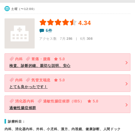
土曜（〜12:00）
4.34
6件
アクセス数 7月:
286
| 6月:
308
内科
胃痛・腹痛
5.0
検査、診断的確、親切な説明、安心
内科
気管支喘息
5.0
とても良かったです！
消化器内科
過敏性腸症候群（IBS）
5.0
過敏性腸症候群
診療科目：
内科、消化器内科、外科、小児科、漢方、内視鏡、健康診断、人間ドック