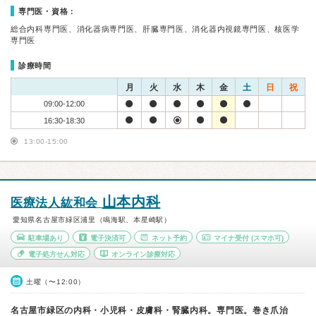
専門医・資格：
総合内科専門医、消化器病専門医、肝臓専門医、消化器内視鏡専門医、核医学
専門医
診療時間
月
火
水
木
金
土
日
祝
09:00-12:00
16:30-18:30
13:00-15:00
山本内科
医療法人紘和会
愛知県名古屋市緑区浦里（鳴海駅、本星崎駅）
駐車場あり
電子決済可
ネット予約
マイナ受付
(スマホ可)
電子処方せん対応
オンライン診療対応
土曜（〜12:00）
名古屋市緑区の内科・小児科・皮膚科・腎臓内科。専門医。巻き爪治