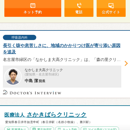
ネット予約
電話
公式サイト
呼吸器内科
長引く咳や息苦しさに、地域のかかりつけ医が寄り添い原因
を追及
名古屋市緑区の「なかしま大高クリニック」は、「森の里クリニック」を前身とし、2024年10月にリニューアルオープン。県内の基幹病院で呼吸器診療を中心に豊富な経験を積み、地域のかかりつけ医として再スタートした中島潔院長に、同院の特徴を伺った。
なかしま大高クリニック
(愛知県・名古屋市緑区)
中島 潔
院長
さかきばらクリニック
医療法人
愛知県春日井市如意申町（春日井駅（名鉄小牧線）、勝川駅）
駐車場あり
電子決済可
ネット予約
マイナ受付
(スマホ可)