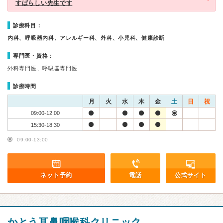
すばらしい先生です
診療科目：
内科、呼吸器内科、アレルギー科、外科、小児科、健康診断
専門医・資格：
外科専門医、呼吸器専門医
診療時間
月
火
水
木
金
土
日
祝
09:00-12:00
15:30-18:30
09:00-13:00
ネット予約
電話
公式サイト
かとう耳鼻咽喉科クリニック