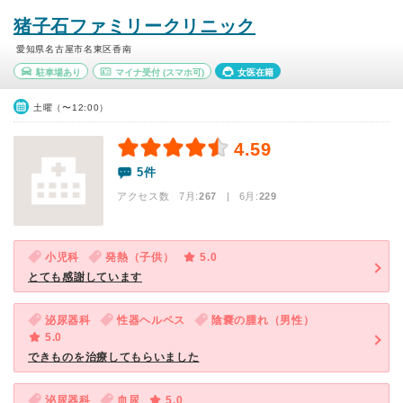
猪子石ファミリークリニック
愛知県名古屋市名東区香南
駐車場あり
マイナ受付
(スマホ可)
女医在籍
土曜（〜12:00）
4.59
5件
アクセス数 7月:
267
| 6月:
229
小児科
発熱（子供）
5.0
とても感謝しています
泌尿器科
性器ヘルペス
陰嚢の腫れ（男性）
5.0
できものを治療してもらいました
泌尿器科
血尿
5.0