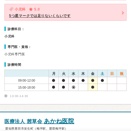
小児科
5.0
5つ星マークでは足りないくらいです
診療科目：
小児科
専門医・資格：
小児科専門医
診療時間
月
火
水
木
金
土
日
祝
09:00-12:00
15:00-18:00
13:00-14:30
あかね医院
医療法人 茜草会
愛知県豊田市栄生町（梅坪駅、愛環梅坪駅）