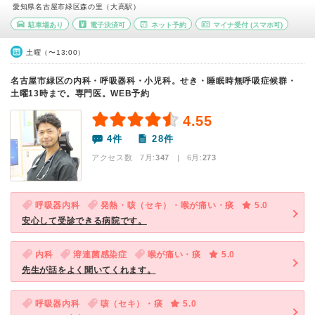
愛知県名古屋市緑区森の里（大高駅）
駐車場あり
電子決済可
ネット予約
マイナ受付
(スマホ可)
土曜（〜13:00）
名古屋市緑区の内科・呼吸器科・小児科。せき・睡眠時無呼吸症候群・
土曜13時まで。専門医。WEB予約
4.55
4件
28件
アクセス数 7月:
347
| 6月:
273
呼吸器内科
発熱・咳（セキ）・喉が痛い・痰
5.0
安心して受診できる病院です。
内科
溶連菌感染症
喉が痛い・痰
5.0
先生が話をよく聞いてくれます。
呼吸器内科
咳（セキ）・痰
5.0