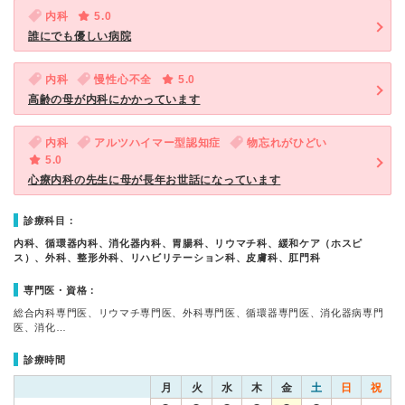
内科
5.0
誰にでも優しい病院
内科
慢性心不全
5.0
高齢の母が内科にかかっています
内科
アルツハイマー型認知症
物忘れがひどい
5.0
心療内科の先生に母が長年お世話になっています
診療科目：
内科、循環器内科、消化器内科、胃腸科、リウマチ科、緩和ケア（ホスピ
ス）、外科、整形外科、リハビリテーション科、皮膚科、肛門科
専門医・資格：
総合内科専門医、リウマチ専門医、外科専門医、循環器専門医、消化器病専門
医、消化…
診療時間
月
火
水
木
金
土
日
祝