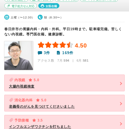
電子処方せん対応
女医在籍
土曜（〜12:30）
朝（8:30〜）
春日井市の胃腸内科・内科・外科。平日19時まで。駐車場完備。苦しく
ない内視鏡。専門医在籍。健康診断。
4.50
3件
169件
アクセス数 7月:
594
| 6月:
581
内視鏡
5.0
大腸内視鏡検査
消化器内科
5.0
老義母のがんを見つけてくださいました
予防接種
3.5
インフルエンザワクチンを打ちました