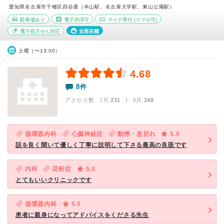
愛知県名古屋市千種区四谷通（本山駅、名古屋大学駅、東山公園駅）
駐車場あり
電子決済可
マイナ受付
(スマホ可)
電子処方せん対応
女医在籍
土曜（〜13:00）
4.68
8件
アクセス数 7月:
231
| 6月:
248
循環器内科
心臓神経症
動悸・息切れ
5.0
話を良く聞いて優しく丁寧に説明して下さる最高の良医です
内科
花粉症
5.0
とてもいいクリニックです
循環器内科
5.0
患者に親身になってアドバイスをくださる先生