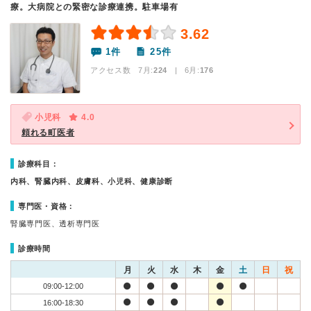
療。大病院との緊密な診療連携。駐車場有
3.62
1件
25件
アクセス数 7月:
224
| 6月:
176
小児科
4.0
頼れる町医者
診療科目：
内科、腎臓内科、皮膚科、小児科、健康診断
専門医・資格：
腎臓専門医、透析専門医
診療時間
月
火
水
木
金
土
日
祝
09:00-12:00
16:00-18:30