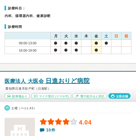
診療科目：
内科、循環器内科、健康診断
診療時間
月
火
水
木
金
土
日
祝
09:00-13:00
16:00-19:00
日進おりど病院
医療法人 大医会
愛知県日進市折戸町（日進駅）
駐車場あり
マイナ受付
(スマホ可)
電子処方せん対応
女医在籍
土曜（〜11:45）
4.04
10件