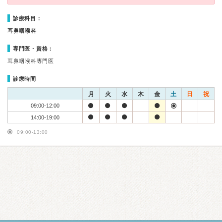
診療科目：
耳鼻咽喉科
専門医・資格：
耳鼻咽喉科専門医
診療時間
月
火
水
木
金
土
日
祝
09:00-12:00
14:00-19:00
09:00-13:00