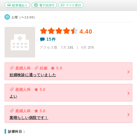
駐車場あり
電子決済可
マイナ受付
土曜（〜12:00）
4.40
15件
アクセス数 7月:
181
| 6月:
275
産婦人科
妊娠
5.0
妊婦検診に通っていました
産婦人科
5.0
よい
産婦人科
5.0
素晴らしい病院です！
診療科目：