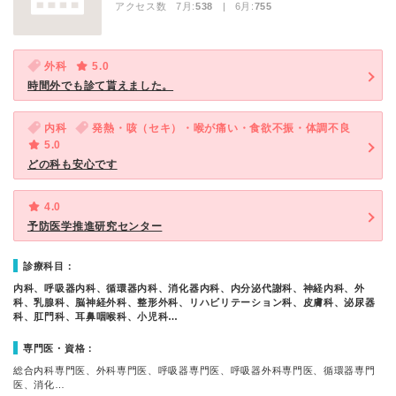
アクセス数 7月:
538
| 6月:
755
外科
5.0
時間外でも診て貰えました。
内科
発熱・咳（セキ）・喉が痛い・食欲不振・体調不良
5.0
どの科も安心です
4.0
予防医学推進研究センター
診療科目：
内科、呼吸器内科、循環器内科、消化器内科、内分泌代謝科、神経内科、外
科、乳腺科、脳神経外科、整形外科、リハビリテーション科、皮膚科、泌尿器
科、肛門科、耳鼻咽喉科、小児科…
専門医・資格：
総合内科専門医、外科専門医、呼吸器専門医、呼吸器外科専門医、循環器専門
医、消化…