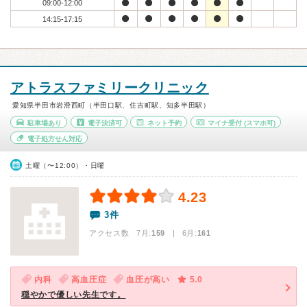
09:00-12:00
14:15-17:15
アトラスファミリークリニック
愛知県半田市岩滑西町（半田口駅、住吉町駅、知多半田駅）
駐車場あり
電子決済可
ネット予約
マイナ受付
(スマホ可)
電子処方せん対応
土曜（〜12:00）・日曜
4.23
3件
アクセス数 7月:
159
| 6月:
161
内科
高血圧症
血圧が高い
5.0
穏やかで優しい先生です。