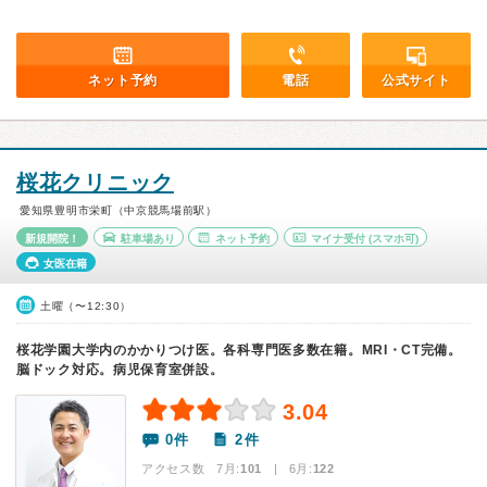
ネット予約
電話
公式サイト
桜花クリニック
愛知県豊明市栄町（中京競馬場前駅）
新規開院！
駐車場あり
ネット予約
マイナ受付
(スマホ可)
女医在籍
土曜（〜12:30）
桜花学園大学内のかかりつけ医。各科専門医多数在籍。MRI・CT完備。
脳ドック対応。病児保育室併設。
3.04
0件
2件
アクセス数 7月:
101
| 6月:
122