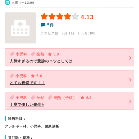
土曜（〜13:00）
4.13
5件
アクセス数 7月:
112
| 6月:
108
小児科
発熱
5.0
人気すぎるので受診のコツとしては
小児科
5.0
とても親切です！！
小児科
かぜ
発熱（子供）
4.5
丁寧で優しい先生⭐
診療科目：
アレルギー科、小児科、健康診断
専門医・資格：