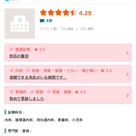
4.29
4件
アクセス数 7月:
354
| 6月:
459
健康診断
5.0
対応が親切
内科
発熱・胃痛・腹痛・だるい・喉が痛い
5.0
信頼できる先生がいる病院です。
胃腸科
便秘
胃痛・腹痛
4.5
初めて受診しました
診療科目：
内科、循環器内科、消化器内科、胃腸科、小児科
専門医・資格：