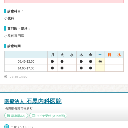
診療科目：
小児科
専門医・資格：
小児科専門医
診療時間
月
火
水
木
金
土
日
祝
08:45-12:30
14:00-17:30
08:45-14:00
石黒内科医院
医療法人
長野県長野市桜新町
駐車場あり
マイナ受付
(スマホ可)
土曜（〜13:00）