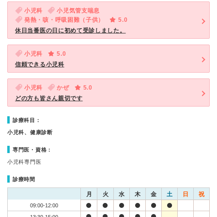
小児科
小児気管支喘息
発熱・咳・呼吸困難（子供）
5.0
休日当番医の日に初めて受診しました。
小児科
5.0
信頼できる小児科
小児科
かぜ
5.0
どの方も皆さん親切です
診療科目：
小児科、健康診断
専門医・資格：
小児科専門医
診療時間
月
火
水
木
金
土
日
祝
09:00-12:00