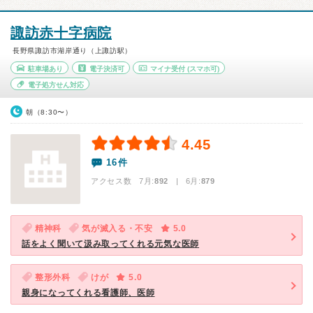
諏訪赤十字病院
長野県諏訪市湖岸通り（上諏訪駅）
駐車場あり
電子決済可
マイナ受付
(スマホ可)
電子処方せん対応
朝（8:30〜）
4.45
16件
アクセス数 7月:
892
| 6月:
879
精神科
気が滅入る・不安
5.0
話をよく聞いて汲み取ってくれる元気な医師
整形外科
けが
5.0
親身になってくれる看護師、医師