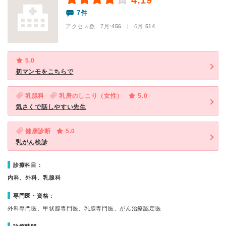
4.19
7件
アクセス数 7月:
456
| 6月:
514
5.0
初マンモをこちらで
乳腺科
乳房のしこり（女性）
5.0
気さくで話しやすい先生
健康診断
5.0
乳がん検診
診療科目：
内科、外科、乳腺科
専門医・資格：
外科専門医、甲状腺専門医、乳腺専門医、がん治療認定医