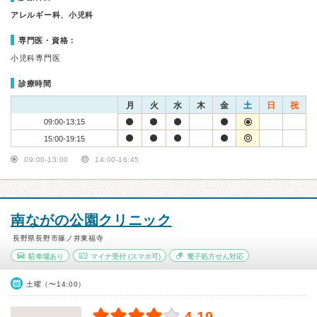
アレルギー科、小児科
専門医・資格：
小児科専門医
診療時間
月
火
水
木
金
土
日
祝
09:00-13:15
15:00-19:15
09:00-13:00
14:00-16:45
南ながの公園クリニック
長野県長野市篠ノ井東福寺
駐車場あり
マイナ受付
(スマホ可)
電子処方せん対応
土曜（〜14:00）