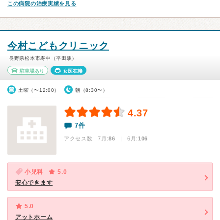
この病院の治療実績を見る
今村こどもクリニック
長野県松本市寿中（平田駅）
駐車場あり
女医在籍
土曜（〜12:00）
朝（8:30〜）
4.37
7件
アクセス数 7月:
86
| 6月:
106
小児科
5.0
安心できます
5.0
アットホーム