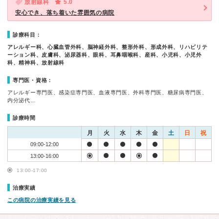
放射線科
5.0
安心でき、落ち着いた雰囲気の病院
診療科目：
アレルギー科、心臓血管外科、脳神経外科、整形外科、形成外科、リハビリテ
ーション科、皮膚科、泌尿器科、眼科、耳鼻咽喉科、産科、小児科、小児外
科、精神科、放射線科
専門医・資格：
アレルギー専門医、感染症専門医、血液専門医、外科専門医、糖尿病専門医、
内分泌代…
診療時間
月
火
水
木
金
土
日
祝
09:00-12:00
13:00-16:00
13:00-17:00
治療実績
この病院の治療実績を見る