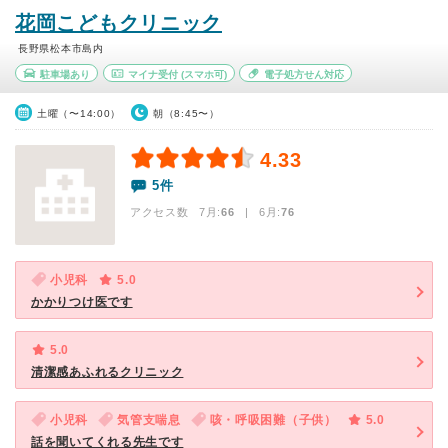
花岡こどもクリニック
長野県松本市島内
駐車場あり
マイナ受付
(スマホ可)
電子処方せん対応
土曜（〜14:00）
朝（8:45〜）
4.33
5件
アクセス数 7月:
66
| 6月:
76
小児科
5.0
かかりつけ医です
5.0
清潔感あふれるクリニック
小児科
気管支喘息
咳・呼吸困難（子供）
5.0
話を聞いてくれる先生です