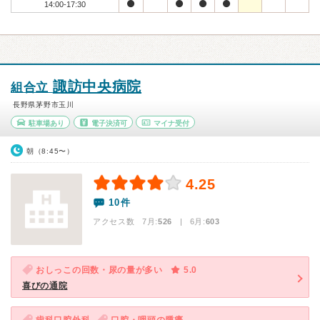
14:00-17:30
諏訪中央病院
組合立
長野県茅野市玉川
駐車場あり
電子決済可
マイナ受付
朝（8:45〜）
4.25
10件
アクセス数 7月:
526
| 6月:
603
おしっこの回数・尿の量が多い
5.0
喜びの通院