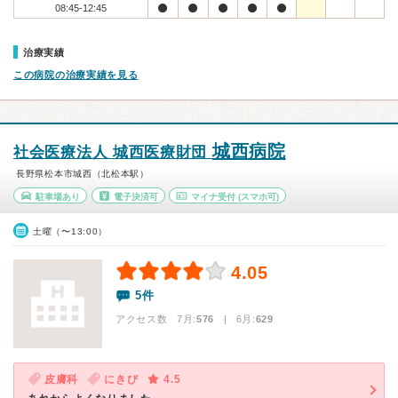
08:45-12:45
治療実績
この病院の治療実績を見る
城西病院
社会医療法人 城西医療財団
長野県松本市城西（北松本駅）
駐車場あり
電子決済可
マイナ受付
(スマホ可)
土曜（〜13:00）
4.05
5件
アクセス数 7月:
576
| 6月:
629
皮膚科
にきび
4.5