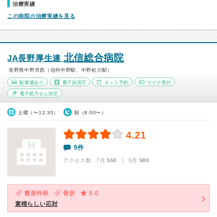
治療実績
この病院の治療実績を見る
北信総合病院
JA長野厚生連
長野県中野市西（信州中野駅、中野松川駅）
駐車場あり
電子決済可
ネット予約
マイナ受付
電子処方せん対応
土曜（〜12:30）
朝（8:00〜）
4.21
9件
アクセス数 7月:
558
| 6月:
588
整形外科
骨折
5.0
素晴らしい応対