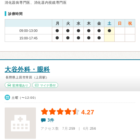
消化器病専門医、消化器内視鏡専門医
診療時間
月
火
水
木
金
土
日
祝
09:00-13:00
15:00-17:45
大谷外科・眼科
長野県上田市常田（上田駅）
駐車場あり
マイナ受付
土曜（〜12:00）
4.27
3件
アクセス数 7月:
259
| 6月:
256