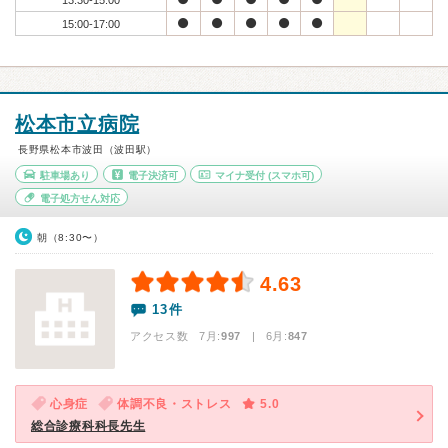
13:30-15:00
15:00-17:00
松本市立病院
長野県松本市波田（波田駅）
駐車場あり
電子決済可
マイナ受付
(スマホ可)
電子処方せん対応
朝（8:30〜）
4.63
13件
アクセス数 7月:
997
| 6月:
847
心身症
体調不良・ストレス
5.0
総合診療科科長先生