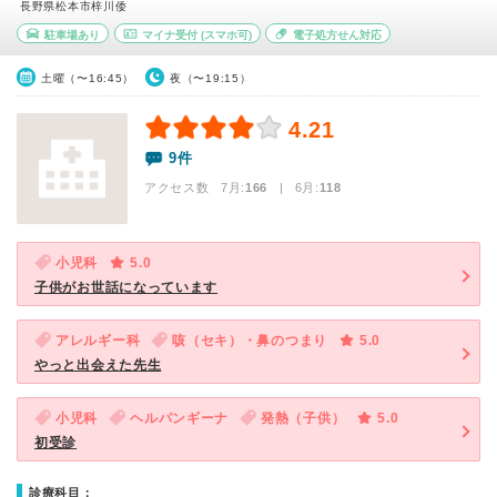
長野県松本市梓川倭
駐車場あり
マイナ受付
(スマホ可)
電子処方せん対応
土曜（〜16:45）
夜（〜19:15）
4.21
9件
アクセス数 7月:
166
| 6月:
118
小児科
5.0
子供がお世話になっています
アレルギー科
咳（セキ）・鼻のつまり
5.0
やっと出会えた先生
小児科
ヘルパンギーナ
発熱（子供）
5.0
初受診
診療科目：