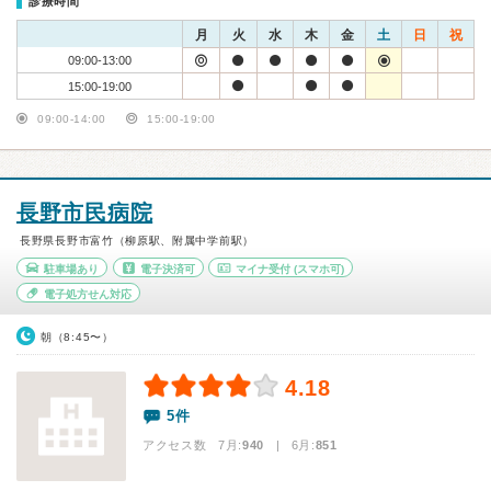
診療時間
月
火
水
木
金
土
日
祝
09:00-13:00
15:00-19:00
09:00-14:00
15:00-19:00
長野市民病院
長野県長野市富竹（柳原駅、附属中学前駅）
駐車場あり
電子決済可
マイナ受付
(スマホ可)
電子処方せん対応
朝（8:45〜）
4.18
5件
アクセス数 7月:
940
| 6月:
851