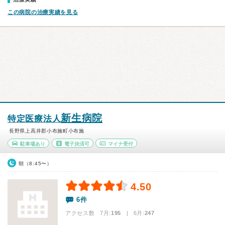
この病院の治療実績を見る
新生病院
特定医療法人
長野県上高井郡小布施町小布施
駐車場あり
電子決済可
マイナ受付
朝（8:45〜）
4.50
6件
アクセス数 7月:
195
| 6月:
247