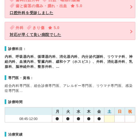
歯科口腔外科
口腔・咽頭の腫瘍
歯と歯茎の痛み・腫れ・出血
5.0
口腔外科を受診しました
外科
きり傷
5.0
対応が早くて良い病院でした
診療科目：
内科、呼吸器内科、循環器内科、消化器内科、内分泌代謝科、リウマチ科、神
経内科、血液内科、腎臓内科、緩和ケア（ホスピス）、外科、消化器外科、乳
腺科、脳神経外科、整形外科、…
専門医・資格：
総合内科専門医、総合診療専門医、アレルギー専門医、リウマチ専門医、感染
症専門医…
診療時間
月
火
水
木
金
土
日
祝
08:45-12:00
治療実績