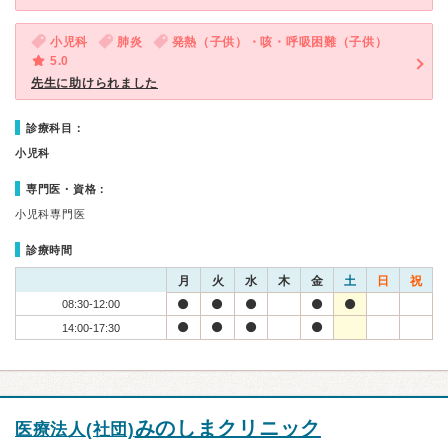
小児科
肺炎
発熱（子供）・咳・呼吸困難（子供）
5.0
先生に助けられました
診療科目：
小児科
専門医・資格：
小児科専門医
診療時間
月
火
水
木
金
土
日
祝
08:30-12:00
14:00-17:30
みのしまクリニック
医療法人(社団)