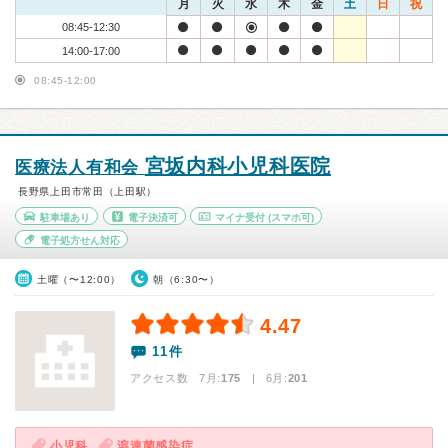
月
火
水
木
金
土
日
祝
08:45-12:30
14:00-17:00
08:45-12:00
宮坂内科小児科医院
医療法人有和会
長野県上田市常田（上田駅）
駐車場あり
電子決済可
マイナ受付
(スマホ可)
電子処方せん対応
土曜（〜12:00）
朝（6:30〜）
4.47
11件
アクセス数 7月:
175
| 6月:
201
小児科
溶連菌感染症