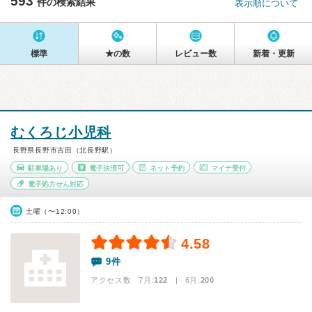
593
件の検索結果
表示順について
標準
★の数
レビュー数
新着・更新
むくろじ小児科
長野県長野市吉田（北長野駅）
駐車場あり
電子決済可
ネット予約
マイナ受付
電子処方せん対応
土曜（〜12:00）
4.58
9件
アクセス数 7月:
122
| 6月:
200