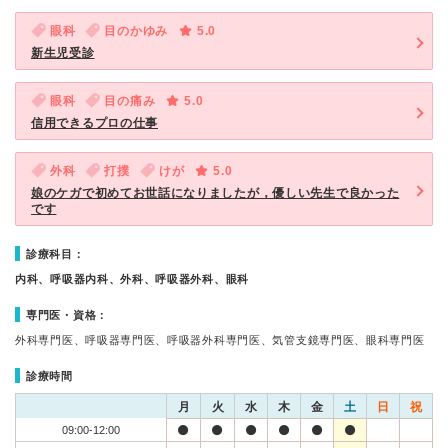
眼科
目のかゆみ
5.0
新生児受診
眼科
目の痛み
5.0
信用できるプロの仕事
外科
打撲
けが
5.0
娘のケガで初めてお世話になりましたが，優しい先生で良かった
です
診療科目：
内科、呼吸器内科、外科、呼吸器外科、眼科
専門医・資格：
外科専門医、呼吸器専門医、呼吸器外科専門医、気管支鏡専門医、眼科専門医
診療時間
月
火
水
木
金
土
日
祝
09:00-12:00