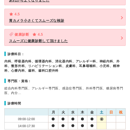
あれからよくなりました
4.5
胃カメラ小さくてスムーズな検診
健康診断
4.5
スムーズに健康診断して頂けました
診療科目：
内科、呼吸器内科、循環器内科、消化器内科、アレルギー科、神経内科、外
科、整形外科、リハビリテーション科、皮膚科、耳鼻咽喉科、小児科、精神
科、心療内科、歯科、歯科口腔外科
専門医・資格：
総合内科専門医、アレルギー専門医、感染症専門医、外科専門医、糖尿病専門
医、内分…
診療時間
月
火
水
木
金
土
日
祝
09:00-12:00
14:00-17:30