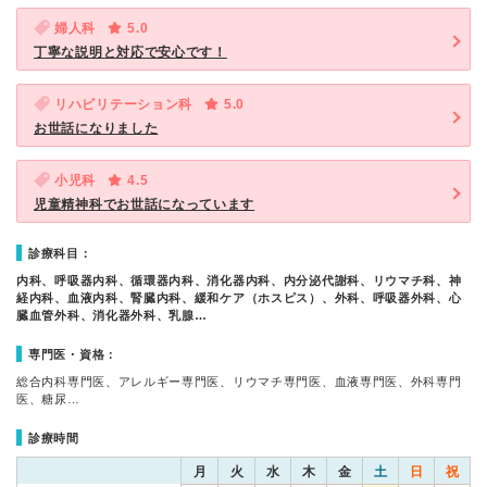
婦人科
5.0
丁寧な説明と対応で安心です！
リハビリテーション科
5.0
お世話になりました
小児科
4.5
児童精神科でお世話になっています
診療科目：
内科、呼吸器内科、循環器内科、消化器内科、内分泌代謝科、リウマチ科、神
経内科、血液内科、腎臓内科、緩和ケア（ホスピス）、外科、呼吸器外科、心
臓血管外科、消化器外科、乳腺…
専門医・資格：
総合内科専門医、アレルギー専門医、リウマチ専門医、血液専門医、外科専門
医、糖尿…
診療時間
月
火
水
木
金
土
日
祝