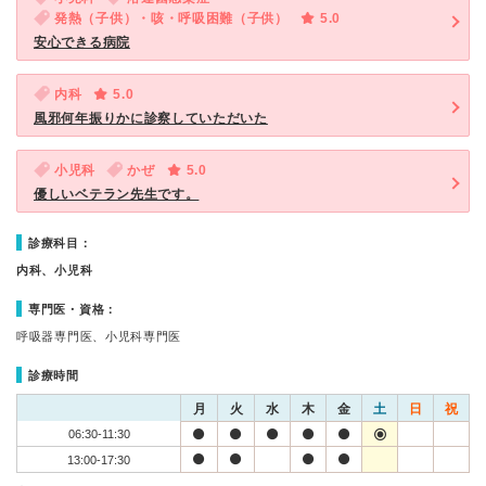
発熱（子供）・咳・呼吸困難（子供）
5.0
安心できる病院
内科
5.0
風邪何年振りかに診察していただいた
小児科
かぜ
5.0
優しいベテラン先生です。
診療科目：
内科、小児科
専門医・資格：
呼吸器専門医、小児科専門医
診療時間
月
火
水
木
金
土
日
祝
06:30-11:30
13:00-17:30