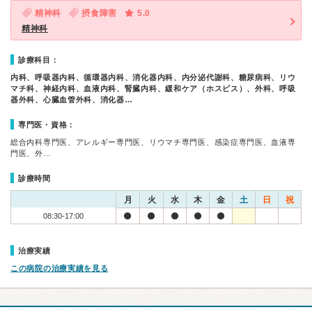
精神科
摂食障害
5.0
精神科
診療科目：
内科、呼吸器内科、循環器内科、消化器内科、内分泌代謝科、糖尿病科、リウ
マチ科、神経内科、血液内科、腎臓内科、緩和ケア（ホスピス）、外科、呼吸
器外科、心臓血管外科、消化器…
専門医・資格：
総合内科専門医、アレルギー専門医、リウマチ専門医、感染症専門医、血液専
門医、外…
診療時間
月
火
水
木
金
土
日
祝
08:30-17:00
治療実績
この病院の治療実績を見る