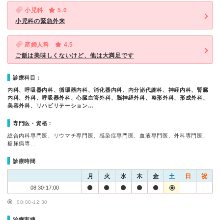
小児科
5.0
小児科の緊急外来
産婦人科
4.5
ご飯は美味しくないけど、他は大満足です
診療科目：
内科、呼吸器内科、循環器内科、消化器内科、内分泌代謝科、神経内科、腎臓
内科、外科、呼吸器外科、心臓血管外科、脳神経外科、整形外科、形成外科、
美容外科、リハビリテーション…
専門医・資格：
総合内科専門医、リウマチ専門医、感染症専門医、血液専門医、外科専門医、
糖尿病専…
診療時間
月
火
水
木
金
土
日
祝
08:30-17:00
08:00-12:30
治療実績