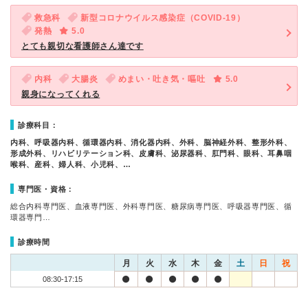
救急科
新型コロナウイルス感染症（COVID-19）
発熱
5.0
とても親切な看護師さん達です
内科
大腸炎
めまい・吐き気・嘔吐
5.0
親身になってくれる
診療科目：
内科、呼吸器内科、循環器内科、消化器内科、外科、脳神経外科、整形外科、
形成外科、リハビリテーション科、皮膚科、泌尿器科、肛門科、眼科、耳鼻咽
喉科、産科、婦人科、小児科、…
専門医・資格：
総合内科専門医、血液専門医、外科専門医、糖尿病専門医、呼吸器専門医、循
環器専門…
診療時間
月
火
水
木
金
土
日
祝
08:30-17:15