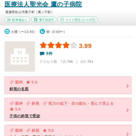
医療法人聖光会 鷹の子病院
愛媛県松山市鷹子町（鷹ノ子駅）
駐車場あり
電子決済可
マイナ受付
(スマホ可)
土曜（〜12:30）
朝（3:00〜）
3.99
9件
アクセス数 7月:
795
| 6月:
751
眼科
5.0
斜視の名医
眼科
斜視
視力の低下・目の疲れ・歪んで見える
5.0
子供の斜視で受診
眼科
斜視
5.0