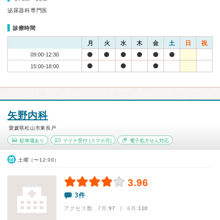
泌尿器科専門医
診療時間
月
火
水
木
金
土
日
祝
09:00-12:30
15:00-18:00
矢野内科
愛媛県松山市東長戸
駐車場あり
マイナ受付
(スマホ可)
電子処方せん対応
土曜（〜12:00）
3.96
3件
アクセス数 7月:
97
| 6月:
110