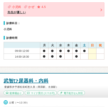
小児科
かぜ
4.5
先生が優しい
診療科目：
小児科
診療時間
月
火
水
木
金
土
日
祝
09:00-12:00
14:00-18:30
武智ひ尿器科・内科
愛媛県伊予郡松前町恵久美（岡田駅、古泉駅）
駐車場あり
マイナ受付
(スマホ可)
電子処方せん対応
土曜（〜12:30）