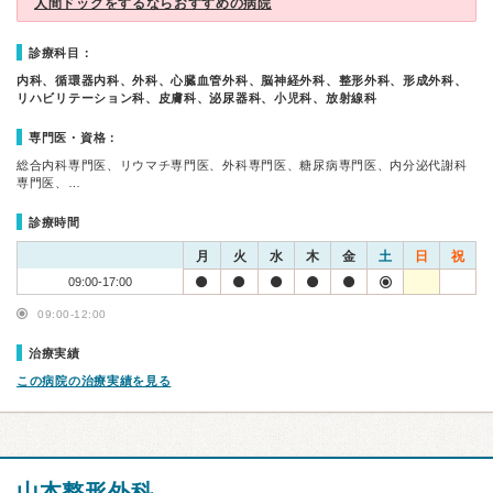
人間ドックをするならおすすめの病院
診療科目：
内科、循環器内科、外科、心臓血管外科、脳神経外科、整形外科、形成外科、
リハビリテーション科、皮膚科、泌尿器科、小児科、放射線科
専門医・資格：
総合内科専門医、リウマチ専門医、外科専門医、糖尿病専門医、内分泌代謝科
専門医、…
診療時間
月
火
水
木
金
土
日
祝
09:00-17:00
09:00-12:00
治療実績
この病院の治療実績を見る
山本整形外科