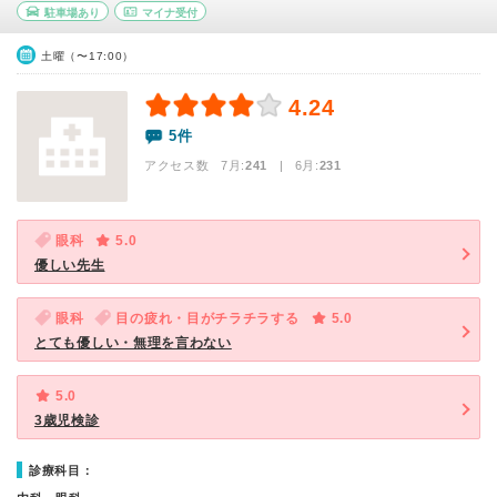
駐車場あり
マイナ受付
土曜（〜17:00）
4.24
5件
アクセス数 7月:
241
| 6月:
231
眼科
5.0
優しい先生
眼科
目の疲れ・目がチラチラする
5.0
とても優しい・無理を言わない
5.0
3歳児検診
診療科目：