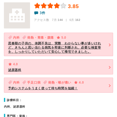
3.85
3件
アクセス数 7月:
144
| 6月:
162
内科
発熱・胃痛・腹痛
5.0
思春期の子供の、体調不良は、実際 わからない事が多いけれ
ど、きちんと思い当たる病気を即座に判断され、必要な検査等
を、しっかりしていただいて安心して帰宅できました。
4.0
泌尿器科
内科
手足口病
発熱・喉が痛い
4.0
予約システムをうまく使って待ち時間を短縮！
診療科目：
内科、泌尿器科
専門医・資格：