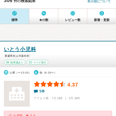
306
件の検索結果
表示順について
標準
★の数
レビュー数
新着・更新
いとう小児科
愛媛県松山市森松町
駐車場あり
マイナ受付
土曜（〜15:00）
朝（8:30〜）
4.37
5件
アクセス数 7月:
153
| 6月:
143
小児科
5.0