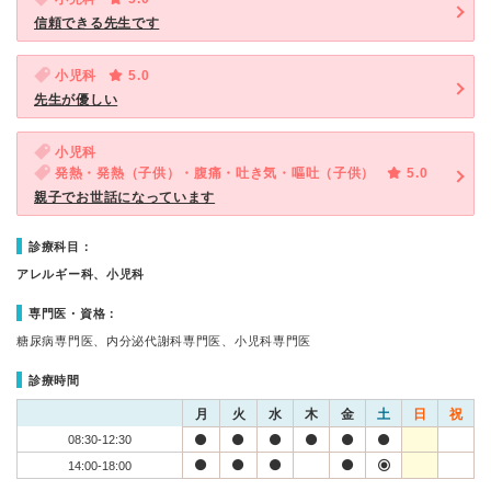
信頼できる先生です
小児科
5.0
先生が優しい
小児科
発熱・発熱（子供）・腹痛・吐き気・嘔吐（子供）
5.0
親子でお世話になっています
診療科目：
アレルギー科、小児科
専門医・資格：
糖尿病専門医、内分泌代謝科専門医、小児科専門医
診療時間
月
火
水
木
金
土
日
祝
08:30-12:30
14:00-18:00