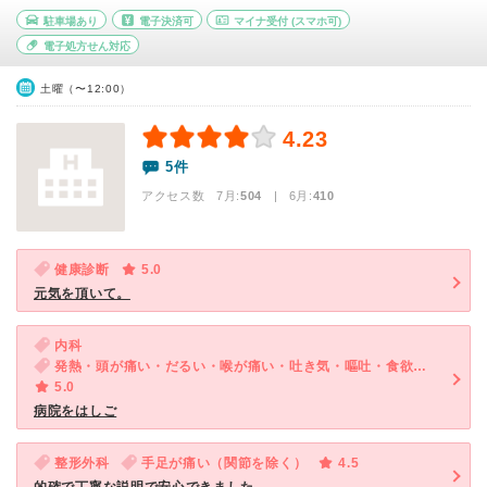
駐車場あり
電子決済可
マイナ受付
(スマホ可)
電子処方せん対応
土曜（〜12:00）
4.23
5件
アクセス数 7月:
504
| 6月:
410
健康診断
5.0
元気を頂いて。
内科
発熱・頭が痛い・だるい・喉が痛い・吐き気・嘔吐・食欲不振・体調不良
5.0
病院をはしご
整形外科
手足が痛い（関節を除く）
4.5