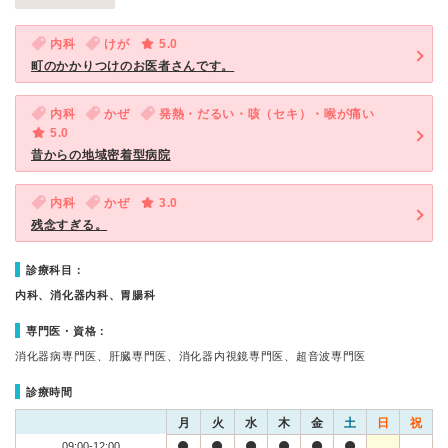
内科
けが
5.0
町のかかりつけのお医者さんです。
内科
かぜ
発熱・だるい・咳（セキ）・喉が痛い
5.0
昔からの地域密着型病院
内科
かぜ
3.0
残念すぎる。
診療科目：
内科、消化器内科、胃腸科
専門医・資格：
消化器病専門医、肝臓専門医、消化器内視鏡専門医、超音波専門医
診療時間
月
火
水
木
金
土
日
祝
09:00-12:00