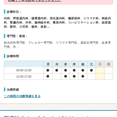
的確で丁寧な説明で安心できました
診療科目：
内科、呼吸器内科、循環器内科、消化器内科、糖尿病科、リウマチ科、神経内
科、腎臓内科、外科、脳神経外科、整形外科、リハビリテーション科、泌尿器
科、眼科、小児科、歯科、放射…
専門医・資格：
総合内科専門医、アレルギー専門医、リウマチ専門医、感染症専門医、血液専
門医、外…
診療時間
月
火
水
木
金
土
日
祝
09:00-12:00
13:30-17:00
治療実績
この病院の治療実績を見る