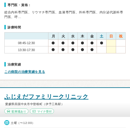
専門医・資格：
総合内科専門医、リウマチ専門医、血液専門医、外科専門医、内分泌代謝科専
門医、呼…
診療時間
月
火
水
木
金
土
日
祝
08:45-12:30
13:30-17:30
治療実績
この病院の治療実績を見る
ふじえだファミリークリニック
愛媛県四国中央市中曽根町（伊予三島駅）
駐車場あり
マイナ受付
土曜（〜12:00）