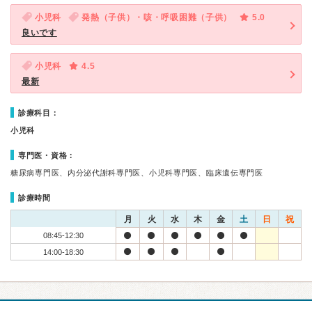
小児科
発熱（子供）・咳・呼吸困難（子供）
5.0
良いです
小児科
4.5
最新
診療科目：
小児科
専門医・資格：
糖尿病専門医、内分泌代謝科専門医、小児科専門医、臨床遺伝専門医
診療時間
月
火
水
木
金
土
日
祝
08:45-12:30
14:00-18:30