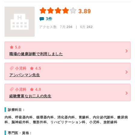
3.89
3件
アクセス数 7月:
204
| 6月:
242
5.0
職場の健康診断で利用しました
小児科
4.5
アンパンマン先生
小児科
4.0
経験豊富なお二人の先生
診療科目：
内科、呼吸器内科、循環器内科、消化器内科、胃腸科、内分泌代謝科、糖尿病
科、脳神経外科、整形外科、リハビリテーション科、小児科、放射線科
専門医・資格：