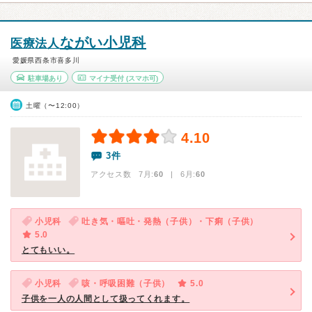
ながい小児科
医療法人
愛媛県西条市喜多川
駐車場あり
マイナ受付
(スマホ可)
土曜（〜12:00）
4.10
3件
アクセス数 7月:
60
| 6月:
60
小児科
吐き気・嘔吐・発熱（子供）・下痢（子供）
5.0
とてもいい。
小児科
咳・呼吸困難（子供）
5.0
子供を一人の人間として扱ってくれます。