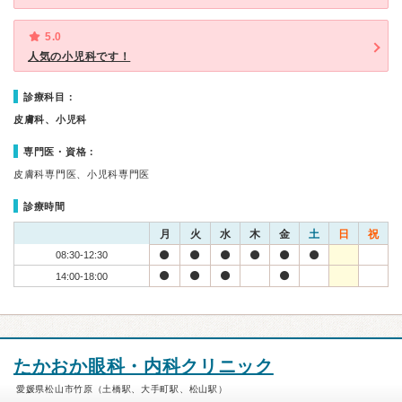
5.0
人気の小児科です！
診療科目：
皮膚科、小児科
専門医・資格：
皮膚科専門医、小児科専門医
診療時間
月
火
水
木
金
土
日
祝
08:30-12:30
14:00-18:00
たかおか眼科・内科クリニック
愛媛県松山市竹原（土橋駅、大手町駅、松山駅）