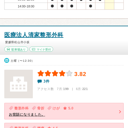
14:00-18:00
医療法人清家整形外科
愛媛県松山市小坂
駐車場あり
マイナ受付
土曜（〜12:30）
3.82
3件
アクセス数 7月:
199
| 6月:
221
整形外科
骨折
けが
5.0
お世話になりました。