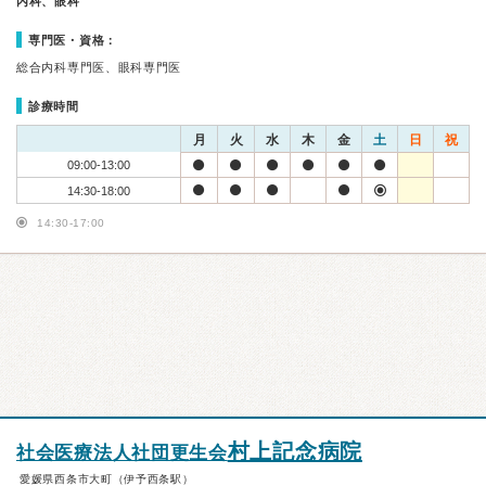
内科、眼科
専門医・資格：
総合内科専門医、眼科専門医
診療時間
月
火
水
木
金
土
日
祝
09:00-13:00
14:30-18:00
14:30-17:00
村上記念病院
社会医療法人社団更生会
愛媛県西条市大町（伊予西条駅）