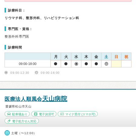
診療科目：
リウマチ科、整形外科、リハビリテーション科
専門医・資格：
整形外科専門医
診療時間
月
火
水
木
金
土
日
祝
09:00-18:00
09:00-12:30
09:00-16:00
天山病院
医療法人順風会
愛媛県松山市天山
駐車場あり
電子決済可
マイナ受付
(スマホ可)
電子処方せん対応
土曜（〜12:00）