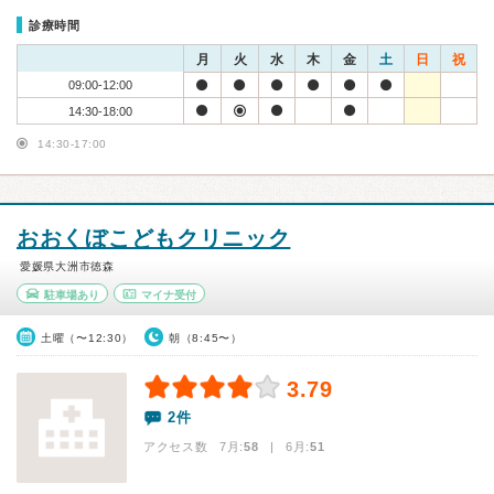
診療時間
月
火
水
木
金
土
日
祝
09:00-12:00
14:30-18:00
14:30-17:00
おおくぼこどもクリニック
愛媛県大洲市徳森
駐車場あり
マイナ受付
土曜（〜12:30）
朝（8:45〜）
3.79
2件
アクセス数 7月:
58
| 6月:
51