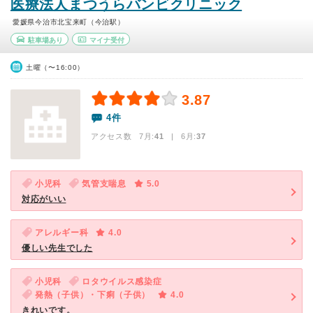
医療法人まつうらバンビクリニック
愛媛県今治市北宝来町（今治駅）
駐車場あり
マイナ受付
土曜（〜16:00）
3.87
4件
アクセス数 7月:
41
| 6月:
37
小児科
気管支喘息
5.0
対応がいい
アレルギー科
4.0
優しい先生でした
小児科
ロタウイルス感染症
発熱（子供）・下痢（子供）
4.0
きれいです。