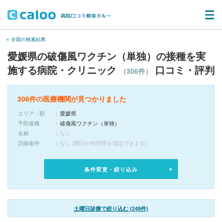
« 全国の検索結果
愛媛県の破傷風ワクチン（単独）の接種を実
施する病院・クリニック
口コミ・評判
（306件）
306件の医療機関が見つかりました
エリア・駅
愛媛県
予防接種
破傷風ワクチン（単独）
名称
なし
詳細条件
なし (曜日や時間帯を指定できます)
条件変更・絞り込み
土曜日診療で絞り込む (248件)