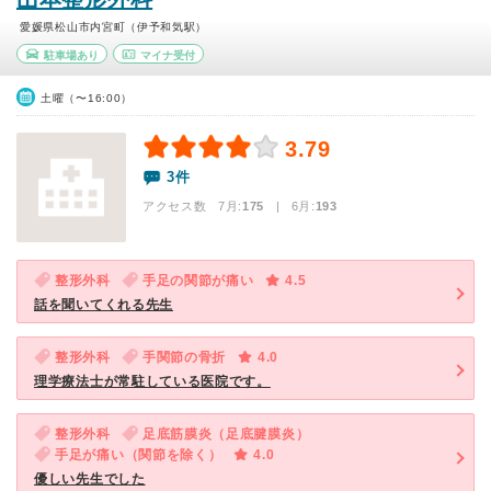
愛媛県松山市内宮町（伊予和気駅）
駐車場あり
マイナ受付
土曜（〜16:00）
3.79
3件
アクセス数 7月:
175
| 6月:
193
整形外科
手足の関節が痛い
4.5
話を聞いてくれる先生
整形外科
手関節の骨折
4.0
理学療法士が常駐している医院です。
整形外科
足底筋膜炎（足底腱膜炎）
手足が痛い（関節を除く）
4.0
優しい先生でした