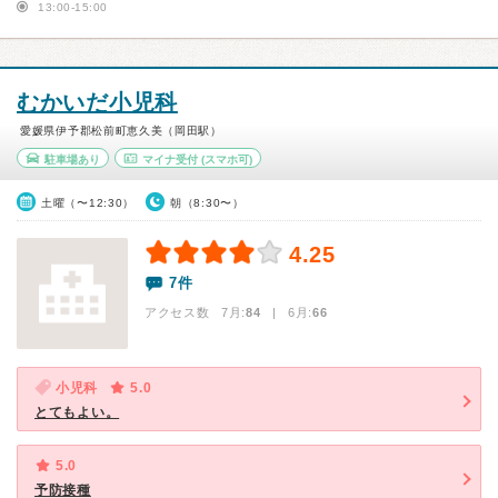
13:00-15:00
むかいだ小児科
愛媛県伊予郡松前町恵久美（岡田駅）
駐車場あり
マイナ受付
(スマホ可)
土曜（〜12:30）
朝（8:30〜）
4.25
7件
アクセス数 7月:
84
| 6月:
66
小児科
5.0
とてもよい。
5.0
予防接種