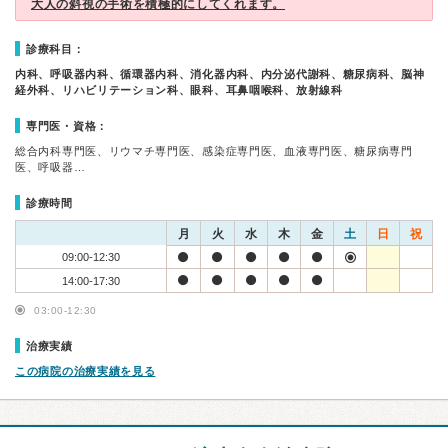
大人の斜視の手術を積極的にしてくれます。
診療科目：
内科、呼吸器内科、循環器内科、消化器内科、内分泌代謝科、糖尿病科、脳神
経外科、リハビリテーション科、眼科、耳鼻咽喉科、放射線科
専門医・資格：
総合内科専門医、リウマチ専門医、感染症専門医、血液専門医、糖尿病専門
医、呼吸器…
診療時間
月
火
水
木
金
土
日
祝
09:00-12:30
14:00-17:30
03:00-12:30
治療実績
この病院の治療実績を見る