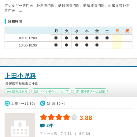
アレルギー専門医、外科専門医、糖尿病専門医、循環器専門医、心臓血管外科
専門医、…
診療時間
月
火
水
木
金
土
日
祝
09:00-12:00
13:00-18:30
上田小児科
愛媛県宇和島市広小路
駐車場あり
マイナ受付
(スマホ可)
電子処方せん対応
土曜（〜12:30）
朝（8:30〜）
3.88
2件
アクセス数 7月:
51
| 6月:
34