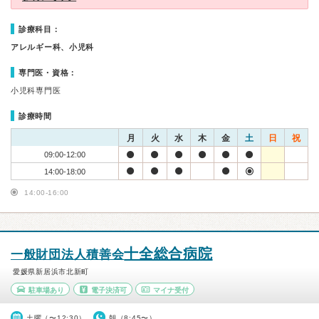
診療科目：
アレルギー科、小児科
専門医・資格：
小児科専門医
診療時間
月
火
水
木
金
土
日
祝
09:00-12:00
14:00-18:00
14:00-16:00
十全総合病院
一般財団法人積善会
愛媛県新居浜市北新町
駐車場あり
電子決済可
マイナ受付
土曜（〜12:30）
朝（8:45〜）