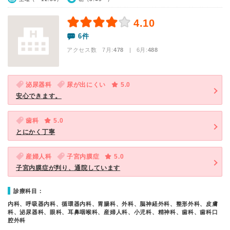
4.10
6件
アクセス数 7月:
478
| 6月:
488
泌尿器科
尿が出にくい
5.0
安心できます。
歯科
5.0
とにかく丁寧
産婦人科
子宮内膜症
5.0
子宮内膜症が判り、通院しています
診療科目：
内科、呼吸器内科、循環器内科、胃腸科、外科、脳神経外科、整形外科、皮膚
科、泌尿器科、眼科、耳鼻咽喉科、産婦人科、小児科、精神科、歯科、歯科口
腔外科