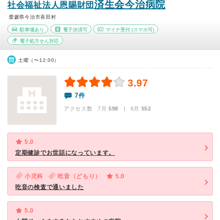
済生会今治病院
社会福祉法人恩賜財団
愛媛県今治市喜田村
駐車場あり
電子決済可
マイナ受付
(スマホ可)
電子処方せん対応
土曜（〜12:00）
3.97
7件
アクセス数 7月:
598
| 6月:
552
5.0
定期健診でお世話になっています。
小児科
吃音（どもり）
5.0
吃音の検査で通いました
5.0