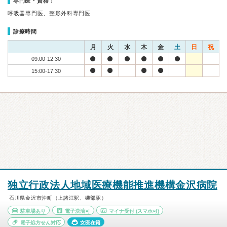
専門医・資格：
呼吸器専門医、整形外科専門医
診療時間
月
火
水
木
金
土
日
祝
09:00-12:30
15:00-17:30
独立行政法人地域医療機能推進機構金沢病院
石川県金沢市沖町（上諸江駅、磯部駅）
駐車場あり
電子決済可
マイナ受付
(スマホ可)
電子処方せん対応
女医在籍