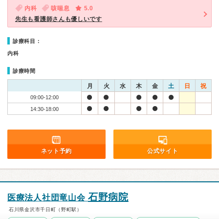
内科
咳喘息
5.0
先生も看護師さんも優しいです
診療科目：
内科
診療時間
月
火
水
木
金
土
日
祝
09:00-12:00
14:30-18:00
ネット予約
公式サイト
石野病院
医療法人社団竜山会
石川県金沢市千日町（野町駅）