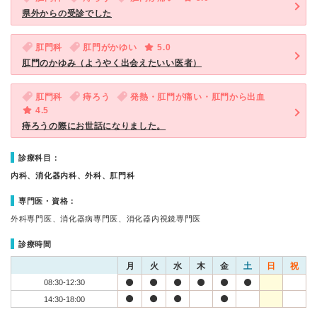
県外からの受診でした
肛門科
肛門がかゆい
5.0
肛門のかゆみ（ようやく出会えたいい医者）
肛門科
痔ろう
発熱・肛門が痛い・肛門から出血
4.5
痔ろうの際にお世話になりました。
診療科目：
内科、消化器内科、外科、肛門科
専門医・資格：
外科専門医、消化器病専門医、消化器内視鏡専門医
診療時間
月
火
水
木
金
土
日
祝
08:30-12:30
14:30-18:00