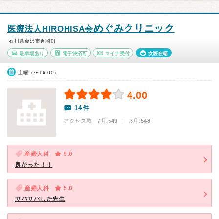
めぐみクリニック
医療法人HIROHISA会
石川県金沢市近岡町
駐車場あり
電子決済可
マイナ受付
女医在籍
土曜（〜16:00）
4.00
14件
アクセス数 7月:
549
| 6月:
548
産婦人科
5.0
良かった！！
産婦人科
5.0
サバサバした先生