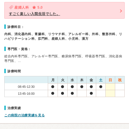
産婦人科
5.0
すごく楽しい入院生活でした。
診療科目：
内科、消化器内科、胃腸科、リウマチ科、アレルギー科、外科、整形外科、リ
ハビリテーション科、肛門科、産婦人科、小児科、漢方
専門医・資格：
総合内科専門医、アレルギー専門医、糖尿病専門医、呼吸器専門医、消化器病
専門医、…
診療時間
月
火
水
木
金
土
日
祝
08:45-12:30
13:45-16:00
治療実績
この病院の治療実績を見る