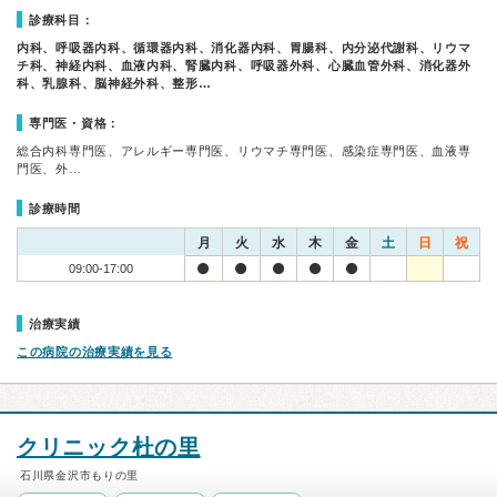
診療科目：
内科、呼吸器内科、循環器内科、消化器内科、胃腸科、内分泌代謝科、リウマ
チ科、神経内科、血液内科、腎臓内科、呼吸器外科、心臓血管外科、消化器外
科、乳腺科、脳神経外科、整形…
専門医・資格：
総合内科専門医、アレルギー専門医、リウマチ専門医、感染症専門医、血液専
門医、外…
診療時間
月
火
水
木
金
土
日
祝
09:00-17:00
治療実績
この病院の治療実績を見る
クリニック杜の里
石川県金沢市もりの里