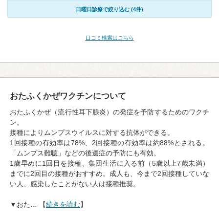
日曜日診療で絞り込む (4件)
口コミ検索はこちら
おたふくかぜワクチンについて
おたふくかぜ（流行性耳下腺炎）の発症を予防するためのワクチ
ン。
接種によりムンプスウイルスに対する抗体ができる。
1回接種の有効率は78%、2回接種の有効率は約88%とされる。
「ムンプス難聴」などの後遺症の予防にも有効。
1歳早めに1回目を接種、集団生活に入る前（5歳以上7歳未満）
までに2回目の接種がおすすめ。成人も、今まで2回接種していな
い人、感染したことがない人は接種推奨。
▼おた… 【
続きを読む
】