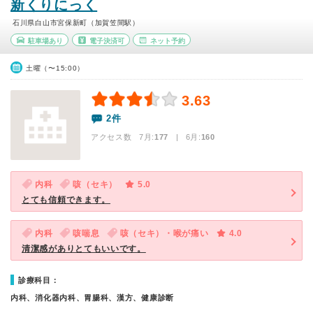
新くりにっく
石川県白山市宮保新町（加賀笠間駅）
駐車場あり
電子決済可
ネット予約
土曜（〜15:00）
3.63
2件
アクセス数 7月:
177
| 6月:
160
内科
咳（セキ）
5.0
とても信頼できます。
内科
咳喘息
咳（セキ）・喉が痛い
4.0
清潔感がありとてもいいです。
診療科目：
内科、消化器内科、胃腸科、漢方、健康診断