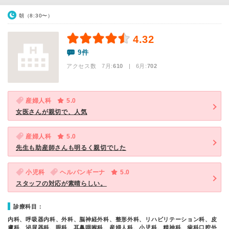
朝（8:30〜）
4.32
9件
アクセス数 7月:
610
| 6月:
702
産婦人科
5.0
女医さんが親切で、人気
産婦人科
5.0
先生も助産師さんも明るく親切でした
小児科
ヘルパンギーナ
5.0
スタッフの対応が素晴らしい。
診療科目：
内科、呼吸器内科、外科、脳神経外科、整形外科、リハビリテーション科、皮
膚科、泌尿器科、眼科、耳鼻咽喉科、産婦人科、小児科、精神科、歯科口腔外