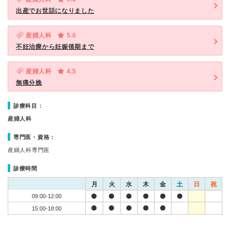
出産でお世話になりました
産婦人科
5.0
不妊治療から妊娠後期まで
産婦人科
4.5
無痛分娩
診療科目：
産婦人科
専門医・資格：
産婦人科専門医
診療時間
月
火
水
木
金
土
日
祝
09:00-12:00
15:00-18:00