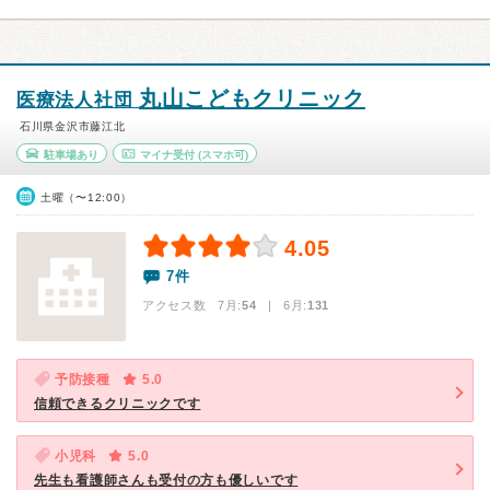
丸山こどもクリニック
医療法人社団
石川県金沢市藤江北
駐車場あり
マイナ受付
(スマホ可)
土曜（〜12:00）
4.05
7件
アクセス数 7月:
54
| 6月:
131
予防接種
5.0
信頼できるクリニックです
小児科
5.0
先生も看護師さんも受付の方も優しいです