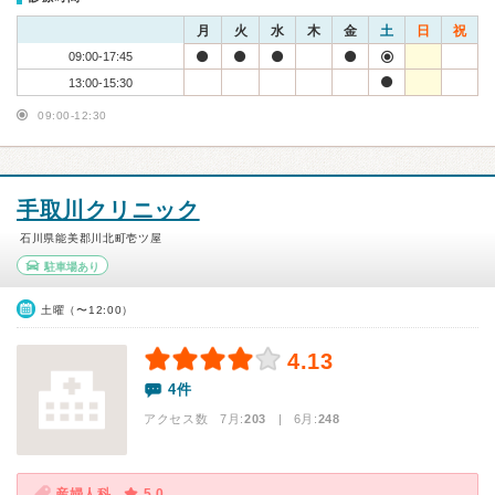
月
火
水
木
金
土
日
祝
09:00-17:45
13:00-15:30
09:00-12:30
手取川クリニック
石川県能美郡川北町壱ツ屋
駐車場あり
土曜（〜12:00）
4.13
4件
アクセス数 7月:
203
| 6月:
248
産婦人科
5.0