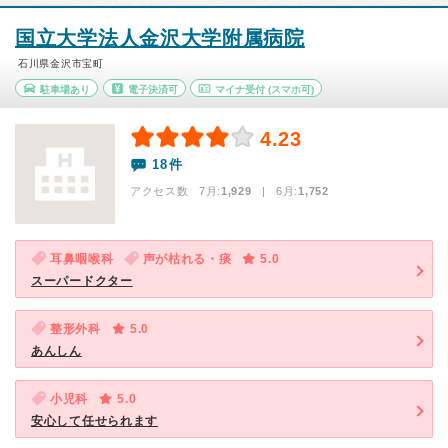
国立大学法人金沢大学附属病院
石川県金沢市宝町
駐車場あり
電子決済可
マイナ受付
(スマホ可)
4.23
18件
アクセス数 7月:
1,929
| 6月:
1,752
耳鼻咽喉科
声が枯れる・痰
5.0
スーパードクター
整形外科
5.0
あんしん
小児科
5.0
安心して任せられます