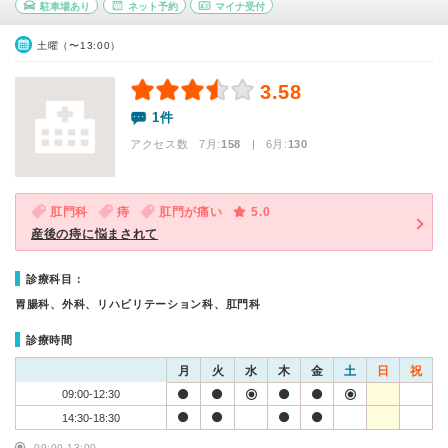
駐車場あり
ネット予約
マイナ受付
土曜（〜13:00）
3.58
1件
アクセス数 7月:
158
| 6月:
130
肛門科
痔
肛門が痛い
5.0
産後の痔に悩まされて
診療科目：
胃腸科、外科、リハビリテーション科、肛門科
診療時間
月
火
水
木
金
土
日
祝
09:00-12:30
14:30-18:30
09:00-13:00