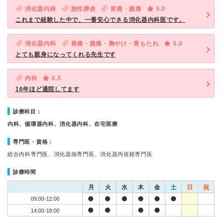
消化器内科
急性膵炎
胃痛・腹痛
5.0
これまで経験した中で、一番安心できる消化器内科医です。
消化器内科
胃痛・腹痛・胸やけ・胃もたれ
5.0
とても親身になってくれる先生です
内科
4.5
16年ほど通院してます
診療科目：
内科、循環器内科、消化器内科、在宅医療
専門医・資格：
総合内科専門医、消化器病専門医、消化器内視鏡専門医
診療時間
月
火
水
木
金
土
日
祝
09:00-12:00
14:00-18:00