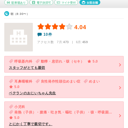
駐車場あり
電子決済可
マイナ受付
女医在籍
朝（8:30〜）
4.04
10件
アクセス数 7月:
473
| 6月:
459
呼吸器内科
動悸・息切れ・咳（セキ）
5.0
スタッフがとても親切
耳鼻咽喉科
良性発作性頭位めまい症
めまい
5.0
ベテランのおじいちゃん先生
小児科
発熱（子供）・腹痛・吐き気・嘔吐（子供）・咳・呼吸困難（子供）・下痢（子供）
5.0
とにかく丁寧で親切です。