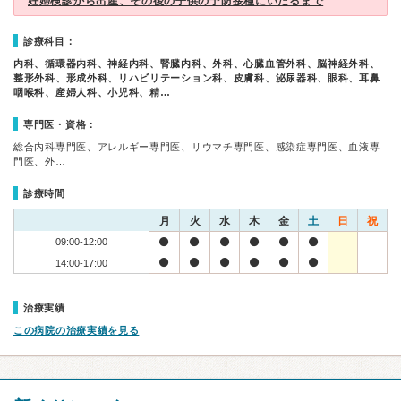
妊婦検診から出産、その後の子供の予防接種にいたるまで
診療科目：
内科、循環器内科、神経内科、腎臓内科、外科、心臓血管外科、脳神経外科、
整形外科、形成外科、リハビリテーション科、皮膚科、泌尿器科、眼科、耳鼻
咽喉科、産婦人科、小児科、精…
専門医・資格：
総合内科専門医、アレルギー専門医、リウマチ専門医、感染症専門医、血液専
門医、外…
診療時間
月
火
水
木
金
土
日
祝
09:00-12:00
14:00-17:00
治療実績
この病院の治療実績を見る