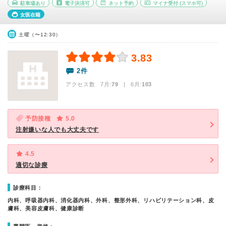
駐車場あり
電子決済可
ネット予約
マイナ受付
(スマホ可)
女医在籍
土曜（〜12:30）
3.83
2件
アクセス数 7月:
79
| 6月:
103
予防接種
5.0
注射嫌いな人でも大丈夫です
4.5
適切な診療
診療科目：
内科、呼吸器内科、消化器内科、外科、整形外科、リハビリテーション科、皮
膚科、美容皮膚科、健康診断