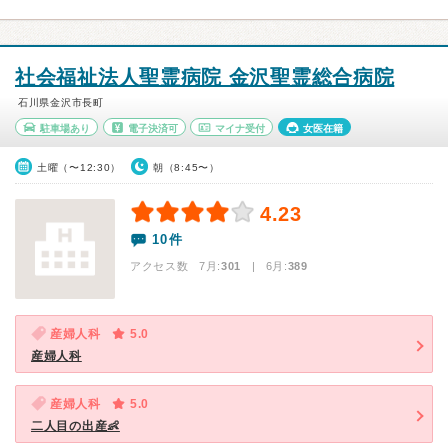
社会福祉法人聖霊病院 金沢聖霊総合病院
石川県金沢市長町
駐車場あり
電子決済可
マイナ受付
女医在籍
土曜（〜12:30）
朝（8:45〜）
4.23
10件
アクセス数 7月:
301
| 6月:
389
産婦人科
5.0
産婦人科
産婦人科
5.0
二人目の出産👶