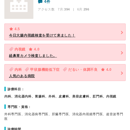
4件
アクセス数 7月:
394
| 6月:
296
4.5
今日大腸内視鏡検査を受けて来ました！
内視鏡
4.0
経鼻胃カメラ検査しました。
内科
甲状腺機能低下症
だるい・体調不良
4.0
人気のある病院
診療科目：
内科、消化器内科、胃腸科、外科、皮膚科、美容皮膚科、肛門科、内視鏡
専門医・資格：
外科専門医、消化器病専門医、肝臓専門医、消化器内視鏡専門医、超音波専門
医
診療時間