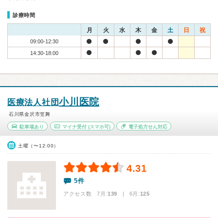
診療時間
月
火
水
木
金
土
日
祝
09:00-12:30
14:30-18:00
小川医院
医療法人社団
石川県金沢市笠舞
駐車場あり
マイナ受付
(スマホ可)
電子処方せん対応
土曜（〜12:00）
4.31
5件
アクセス数 7月:
139
| 6月:
125