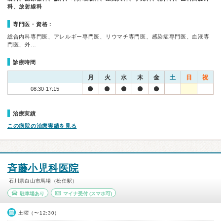
科、放射線科
専門医・資格：
総合内科専門医、アレルギー専門医、リウマチ専門医、感染症専門医、血液専
門医、外…
診療時間
月
火
水
木
金
土
日
祝
08:30-17:15
治療実績
この病院の治療実績を見る
斉藤小児科医院
石川県白山市馬場（松任駅）
駐車場あり
マイナ受付
(スマホ可)
土曜（〜12:30）