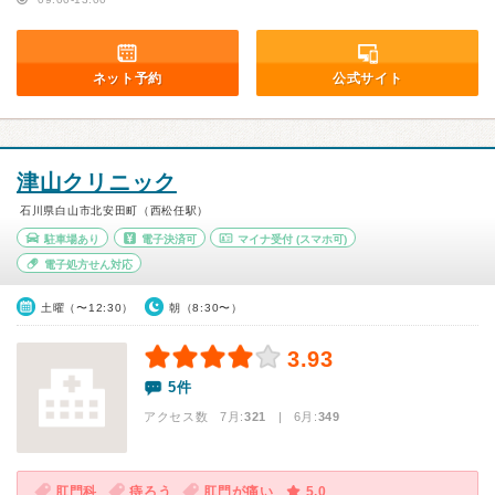
ネット予約
公式サイト
津山クリニック
石川県白山市北安田町（西松任駅）
駐車場あり
電子決済可
マイナ受付
(スマホ可)
電子処方せん対応
土曜（〜12:30）
朝（8:30〜）
3.93
5件
アクセス数 7月:
321
| 6月:
349
肛門科
痔ろう
肛門が痛い
5.0