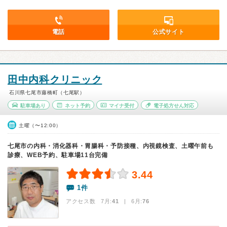
電話
公式サイト
田中内科クリニック
石川県七尾市藤橋町（七尾駅）
駐車場あり
ネット予約
マイナ受付
電子処方せん対応
土曜（〜12:00）
七尾市の内科・消化器科・胃腸科・予防接種、内視鏡検査、土曜午前も
診療、WEB予約、駐車場11台完備
3.44
1件
アクセス数 7月:
41
| 6月:
76