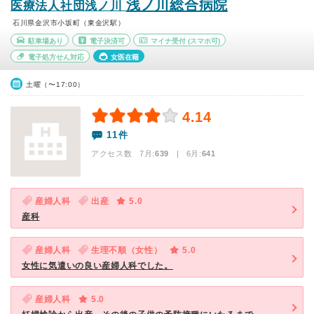
浅ノ川総合病院
医療法人社団浅ノ川
石川県金沢市小坂町（東金沢駅）
駐車場あり
電子決済可
マイナ受付
(スマホ可)
電子処方せん対応
女医在籍
土曜（〜17:00）
4.14
11件
アクセス数 7月:
639
| 6月:
641
産婦人科
出産
5.0
産科
産婦人科
生理不順（女性）
5.0
女性に気遣いの良い産婦人科でした。
産婦人科
5.0