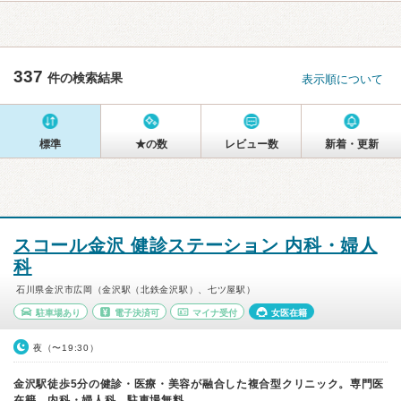
337
件の検索結果
表示順について
標準
★の数
レビュー数
新着・更新
スコール金沢 健診ステーション 内科・婦人
科
石川県金沢市広岡（金沢駅（北鉄金沢駅）、七ツ屋駅）
駐車場あり
電子決済可
マイナ受付
女医在籍
夜（〜19:30）
金沢駅徒歩5分の健診・医療・美容が融合した複合型クリニック。専門医
在籍。内科・婦人科。駐車場無料。