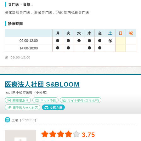
専門医・資格：
消化器病専門医、肝臓専門医、消化器内視鏡専門医
診療時間
月
火
水
木
金
土
日
祝
09:00-12:00
14:00-18:00
09:00-15:00
医療法人社団 S&BLOOM
石川県小松市栄町（小松駅）
駐車場あり
ネット予約
マイナ受付
(スマホ可)
電子処方せん対応
女医在籍
土曜（〜15:30）
3.75