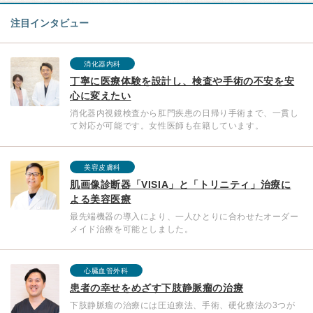
注目インタビュー
消化器内科
丁寧に医療体験を設計し、検査や手術の不安を安
心に変えたい
消化器内視鏡検査から肛門疾患の日帰り手術まで、一貫し
て対応が可能です。女性医師も在籍しています。
美容皮膚科
肌画像診断器「VISIA」と「トリニティ」治療に
よる美容医療
最先端機器の導入により、一人ひとりに合わせたオーダー
メイド治療を可能としました。
心臓血管外科
患者の幸せをめざす下肢静脈瘤の治療
下肢静脈瘤の治療には圧迫療法、手術、硬化療法の3つが