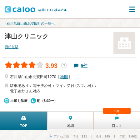
«石川県白山市北安田町の一覧へ
津山クリニック
西松任駅
3.93
5件
？
地図
石川県白山市北安田町1270【
】
駐車場あり
電子決済可
マイナ受付 (スマホ可)
電子処方せん対応
土曜も診療
朝（8:30〜）
5件
TOP
地図
口コミ
アクセス数 7月：
321
| 6月：
349
| 年間：
3,662