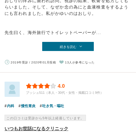
おしりの痒みに襲われ訪問。視診の結果、軟膏を処方しても
らいました。そして、なぜか念の為にと血液検査をするよう
にも言われました。私がかゆいのはおしり。
先生曰く、海外旅行でトイレットペーパーが...
続きを読む
2019年受診 / 2020年01月投稿
13人が参考になった
4.0
ブッシュ511（本人・30代・女性・掲載口コミ9件）
内科
慢性胃炎
吐き気・嘔吐
この口コミは受診から5年以上経過しています。
いつもお世話になるクリニック