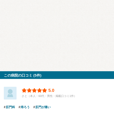
この病院の口コミ (5件)
5.0
さと（本人・60代・男性・掲載口コミ1件）
肛門科
痔ろう
肛門が痛い