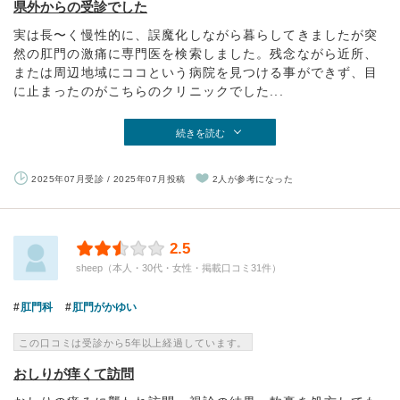
県外からの受診でした
実は長〜く慢性的に、誤魔化しながら暮らしてきましたが突
然の肛門の激痛に専門医を検索しました。残念ながら近所、
または周辺地域にココという病院を見つける事ができず、目
に止まったのがこちらのクリニックでした...
続きを読む
2025年07月受診 / 2025年07月投稿
2人が参考になった
2.5
sheep（本人・30代・女性・掲載口コミ31件）
肛門科
肛門がかゆい
この口コミは受診から5年以上経過しています。
おしりが痒くて訪問