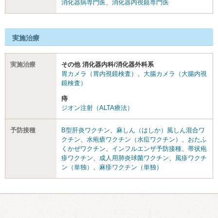
消化器病専門医
、
消化器内視鏡専門医
実施治療
実施治療
その他 消化器内科/消化器外科系
胃カメラ（胃内視鏡検査）
、
大腸カメラ（大腸内視
鏡検査）
痔
ジオン注射（ALTA療法）
予防接種
B型肝炎ワクチン
、
麻しん（はしか）風しん混合ワ
クチン
、
水疱瘡ワクチン（水痘ワクチン）
、
おたふ
くかぜワクチン
、
インフルエンザ予防接種
、
帯状疱
疹ワクチン
、
成人用肺炎球菌ワクチン
、
風疹ワクチ
ン（単独）
、
麻疹ワクチン（単独）