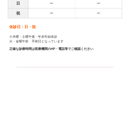
日
ー
ー
祝
ー
ー
休診日：日・祝
※木曜・土曜午後・年末年始休診
火・金曜午前 手術日となっています
正確な診療時間は医療機関のHP・電話等でご確認ください