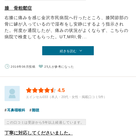
膝 骨粗鬆症
右膝に痛みを感じ金沢市民病院へ行ったところ、膝関節部の
骨に罅が入っているので湿布をし安静にするよう指示され
た。何度か通院したが、痛みの状況がよくならず、こちらの
病院で検査してもらった。UT,MRI,骨...
続きを読む
2016年06月投稿
25人が参考になった
4.5
エインセル033（本人・20代・女性・掲載口コミ5件）
耳鼻咽喉科
難聴
この口コミは受診から5年以上経過しています。
丁寧に対応してくださいました。