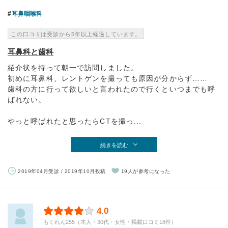
耳鼻咽喉科
この口コミは受診から5年以上経過しています。
耳鼻科と歯科
紹介状を持って朝一で訪問しました。
初めに耳鼻科、レントゲンを撮っても原因が分からず……
歯科の方に行って欲しいと言われたので行くといつまでも呼
ばれない。
やっと呼ばれたと思ったらCTを撮っ...
続きを読む
2019年04月受診 / 2019年10月投稿
19人が参考になった
4.0
もくれん255（本人・30代・女性・掲載口コミ18件）