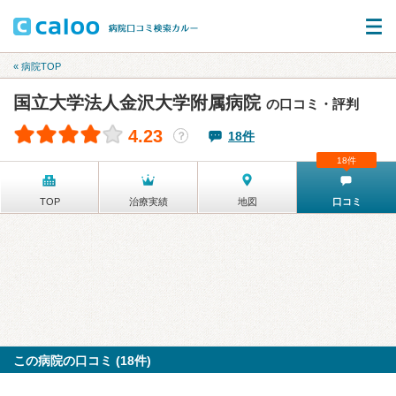
« 病院TOP
国立大学法人金沢大学附属病院
の口コミ・評判
4.23
18件
？
18件
TOP
治療実績
地図
口コミ
この病院の口コミ (18件)