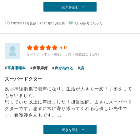
続きを読む
2025年11月受診 / 2025年11月投稿
3人が参考になった
5.0
なーたん（本人・60代・女性・掲載口コミ1件）
耳鼻咽喉科
声帯麻痺
声が枯れる
痰
スーパードクター
反回神経損傷で嗄声になり、生活が大きく一変！手術をして
もらいました。
思っていた以上に声出ました！担当医師、まさにスーパード
クターです。患者に常に寄り添ってくれる心優しい先生で
す。看護師さんもです。...
続きを読む