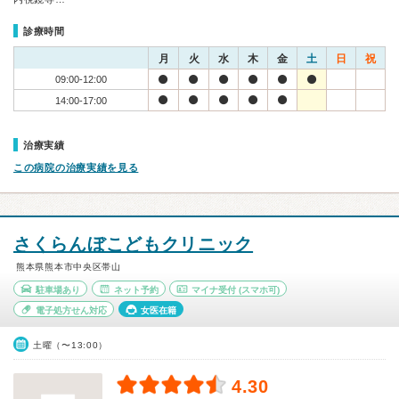
診療時間
月
火
水
木
金
土
日
祝
09:00-12:00
14:00-17:00
治療実績
この病院の治療実績を見る
さくらんぼこどもクリニック
熊本県熊本市中央区帯山
駐車場あり
ネット予約
マイナ受付
(スマホ可)
電子処方せん対応
女医在籍
土曜（〜13:00）
4.30