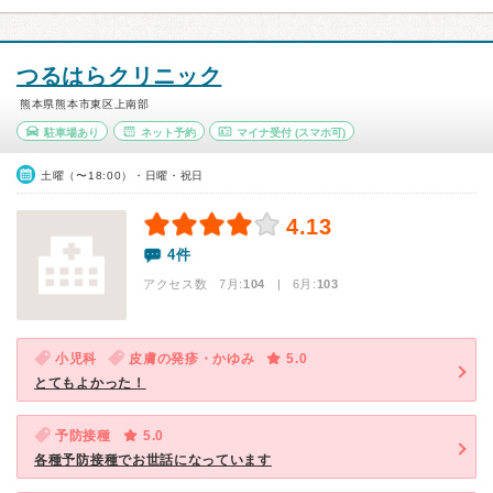
つるはらクリニック
熊本県熊本市東区上南部
駐車場あり
ネット予約
マイナ受付
(スマホ可)
土曜（〜18:00）・日曜・祝日
4.13
4件
アクセス数 7月:
104
| 6月:
103
小児科
皮膚の発疹・かゆみ
5.0
とてもよかった！
予防接種
5.0
各種予防接種でお世話になっています