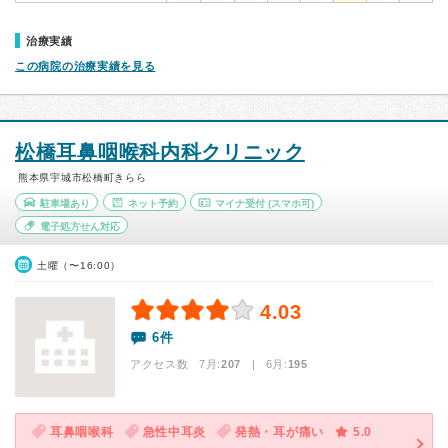
治療実績
この病院の治療実績を見る
松橋耳鼻咽喉科内科クリニック
熊本県宇城市松橋町きらら
駐車場あり
ネット予約
マイナ受付
(スマホ可)
電子処方せん対応
土曜（〜16:00）
4.03
6件
アクセス数 7月:
207
| 6月:
195
耳鼻咽喉科
急性中耳炎
発熱・耳が痛い
5.0