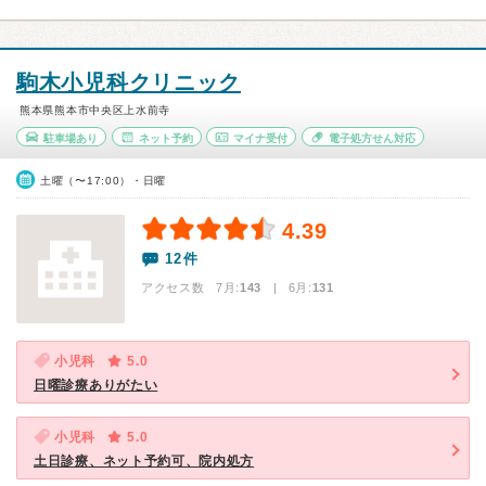
駒木小児科クリニック
熊本県熊本市中央区上水前寺
駐車場あり
ネット予約
マイナ受付
電子処方せん対応
土曜（〜17:00）・日曜
4.39
12件
アクセス数 7月:
143
| 6月:
131
小児科
5.0
日曜診療ありがたい
小児科
5.0
土日診療、ネット予約可、院内処方