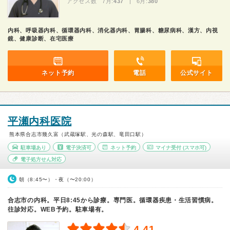
アクセス数 7月:
437
| 6月:
380
内科、呼吸器内科、循環器内科、消化器内科、胃腸科、糖尿病科、漢方、内視
鏡、健康診断、在宅医療
ネット予約
電話
公式サイト
平瀬内科医院
熊本県合志市幾久富（武蔵塚駅、光の森駅、竜田口駅）
駐車場あり
電子決済可
ネット予約
マイナ受付
(スマホ可)
電子処方せん対応
朝（8:45〜）・夜（〜20:00）
合志市の内科。平日8:45から診療。専門医。循環器疾患・生活習慣病。
往診対応。WEB予約。駐車場有。
4.41