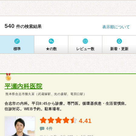
540
件の検索結果
表示順について
標準
★の数
レビュー数
新着・更新
平瀬内科医院
熊本県合志市幾久富（武蔵塚駅、光の森駅、竜田口駅）
合志市の内科。平日8:45から診療。専門医。循環器疾患・生活習慣病。
往診対応。WEB予約。駐車場有。
4.41
4件