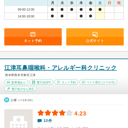
月
火
水
木
金
土
日
祝
09:00-12:00
14:00-18:00
ネット予約
公式サイト
江津耳鼻咽喉科・アレルギー科クリニック
熊本県熊本市東区江津
駐車場あり
電子決済可
ネット予約
マイナ受付
(スマホ可)
電子処方せん対応
土曜（〜16:00）
4.23
10件