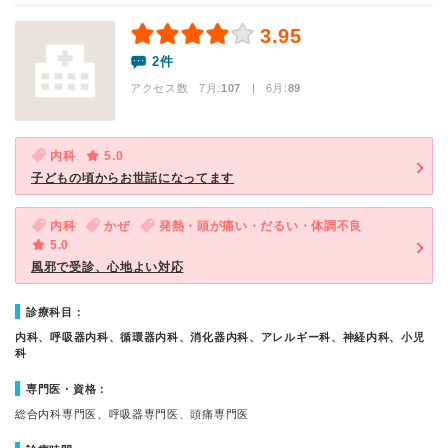
3.95
2件
アクセス数 7月:
107
| 6月:
89
内科
5.0
子どもの頃からお世話になってます
内科
かぜ
発熱・頭が痛い・だるい・体調不良
5.0
風邪で受診、心地よい対応
診療科目：
内科、呼吸器内科、循環器内科、消化器内科、アレルギー科、神経内科、小児
科
専門医・資格：
総合内科専門医、呼吸器専門医、頭痛専門医