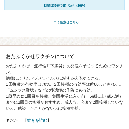
日曜日診療で絞り込む (16件)
口コミ検索はこちら
おたふくかぜワクチンについて
おたふくかぜ（流行性耳下腺炎）の発症を予防するためのワクチ
ン。
接種によりムンプスウイルスに対する抗体ができる。
1回接種の有効率は78%、2回接種の有効率は約88%とされる。
「ムンプス難聴」などの後遺症の予防にも有効。
1歳早めに1回目を接種、集団生活に入る前（5歳以上7歳未満）
までに2回目の接種がおすすめ。成人も、今まで2回接種していな
い人、感染したことがない人は接種推奨。
▼おた… 【
続きを読む
】