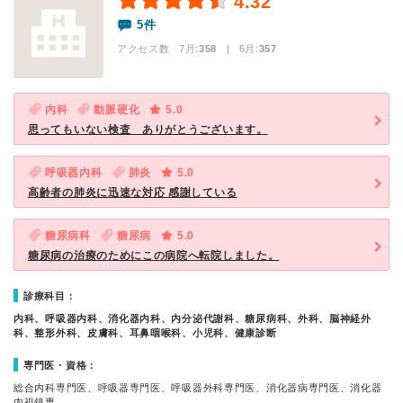
4.32
5件
アクセス数 7月:
358
| 6月:
357
内科
動脈硬化
5.0
思ってもいない検査 ありがとうございます。
呼吸器内科
肺炎
5.0
高齢者の肺炎に迅速な対応 感謝している
糖尿病科
糖尿病
5.0
糖尿病の治療のためにこの病院へ転院しました。
診療科目：
内科、呼吸器内科、消化器内科、内分泌代謝科、糖尿病科、外科、脳神経外
科、整形外科、皮膚科、耳鼻咽喉科、小児科、健康診断
専門医・資格：
総合内科専門医、呼吸器専門医、呼吸器外科専門医、消化器病専門医、消化器
内視鏡専…