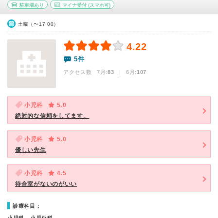
駐車場あり
マイナ受付
(スマホ可)
土曜（〜17:00）
4.22
5件
アクセス数 7月:
83
| 6月:
107
小児科
5.0
絶対的な信頼をしてます。
小児科
5.0
優しい先生
小児科
4.5
待合室がないのがいい
診療科目：