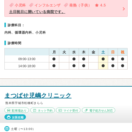
小児科
インフルエンザ
発熱（子供）
4.5
土日祝日に開いている病院です。
診療科目：
内科、循環器内科、小児科
診療時間
月
火
水
木
金
土
日
祝
09:00-13:00
14:00-18:00
まつばせ児嶋クリニック
熊本県宇城市松橋町きらら
駐車場あり
ネット予約
マイナ受付
電子処方せん対応
女医在籍
土曜（〜13:00）