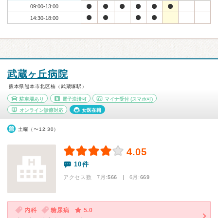
09:00-13:00
14:30-18:00
武蔵ヶ丘病院
熊本県熊本市北区楠（武蔵塚駅）
駐車場あり
電子決済可
マイナ受付
(スマホ可)
オンライン診療対応
女医在籍
土曜（〜12:30）
4.05
10件
アクセス数 7月:
566
| 6月:
669
内科
糖尿病
5.0