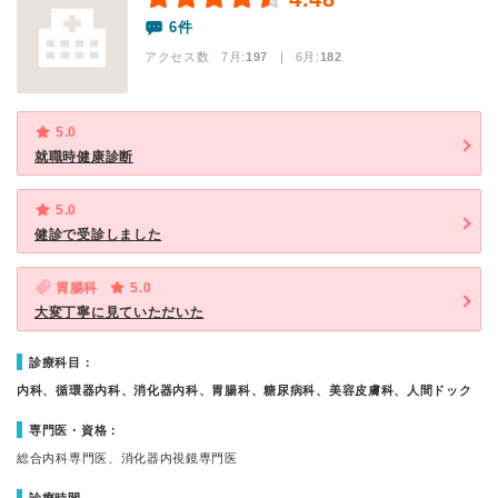
6件
アクセス数 7月:
197
| 6月:
182
5.0
就職時健康診断
5.0
健診で受診しました
胃腸科
5.0
大変丁寧に見ていただいた
診療科目：
内科、循環器内科、消化器内科、胃腸科、糖尿病科、美容皮膚科、人間ドック
専門医・資格：
総合内科専門医、消化器内視鏡専門医