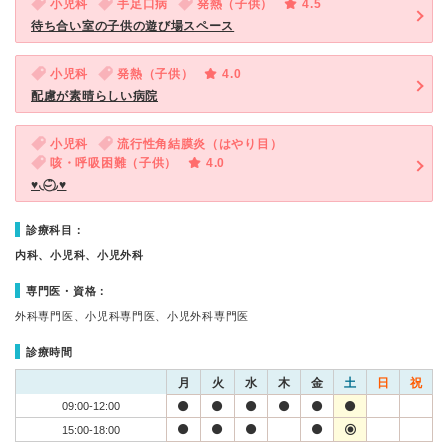
小児科
手足口病
発熱（子供）
4.5
待ち合い室の子供の遊び場スペース
小児科
発熱（子供）
4.0
配慮が素晴らしい病院
小児科
流行性角結膜炎（はやり目）
咳・呼吸困難（子供）
4.0
♥︎◟⌣̈⃝◞♥︎
診療科目：
内科、小児科、小児外科
専門医・資格：
外科専門医、小児科専門医、小児外科専門医
診療時間
月
火
水
木
金
土
日
祝
09:00-12:00
15:00-18:00