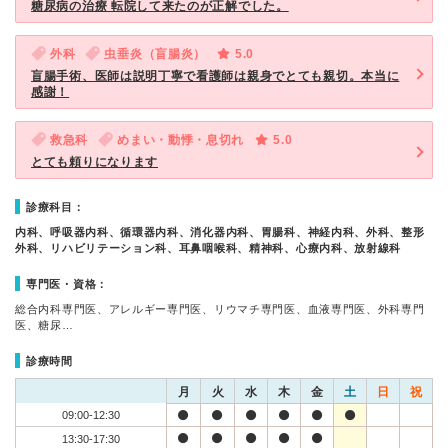
糖尿病の治療 転院して来たのが正解でした。
外科
虫垂炎（盲腸炎）
5.0
盲腸手術、医師は説明丁寧で看護師は親身でとても親切。本当に
感謝！
救急科
めまい・動悸・息切れ
5.0
とても頼りになります
診療科目：
内科、呼吸器内科、循環器内科、消化器内科、胃腸科、神経内科、外科、整形
外科、リハビリテーション科、耳鼻咽喉科、精神科、心療内科、放射線科
専門医・資格：
総合内科専門医、アレルギー専門医、リウマチ専門医、血液専門医、外科専門
医、糖尿…
診療時間
月
火
水
木
金
土
日
祝
09:00-12:30
13:30-17:30