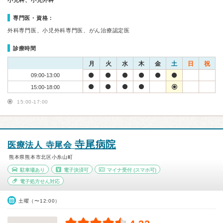
小児科、小児外科
専門医・資格：
外科専門医、小児外科専門医、がん治療認定医
診療時間
月
火
水
木
金
土
日
祝
09:00-13:00
15:00-18:00
15:00-17:00
寺尾病院
医療法人 寺尾会
熊本県熊本市北区小糸山町
駐車場あり
電子決済可
マイナ受付
(スマホ可)
電子処方せん対応
土曜（〜12:00）