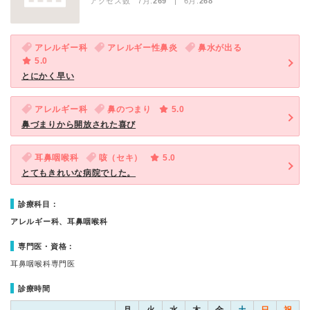
アクセス数 7月:
269
| 6月:
268
アレルギー科
アレルギー性鼻炎
鼻水が出る
5.0
とにかく早い
アレルギー科
鼻のつまり
5.0
鼻づまりから開放された喜び
耳鼻咽喉科
咳（セキ）
5.0
とてもきれいな病院でした。
診療科目：
アレルギー科、耳鼻咽喉科
専門医・資格：
耳鼻咽喉科専門医
診療時間