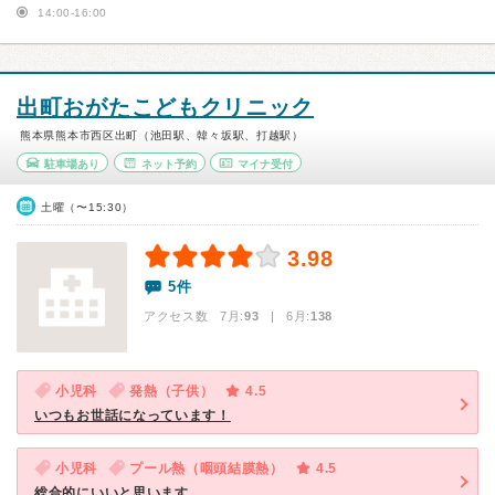
14:00-16:00
出町おがたこどもクリニック
熊本県熊本市西区出町（池田駅、韓々坂駅、打越駅）
駐車場あり
ネット予約
マイナ受付
土曜（〜15:30）
3.98
5件
アクセス数 7月:
93
| 6月:
138
小児科
発熱（子供）
4.5
いつもお世話になっています！
小児科
プール熱（咽頭結膜熱）
4.5
総合的にいいと思います。