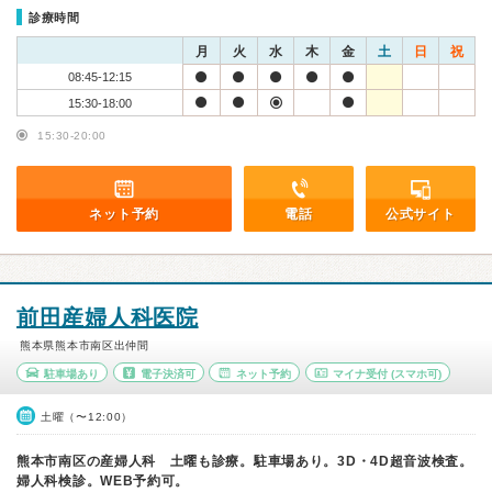
診療時間
月
火
水
木
金
土
日
祝
08:45-12:15
15:30-18:00
15:30-20:00
ネット予約
電話
公式サイト
前田産婦人科医院
熊本県熊本市南区出仲間
駐車場あり
電子決済可
ネット予約
マイナ受付
(スマホ可)
土曜（〜12:00）
熊本市南区の産婦人科 土曜も診療。駐車場あり。3D・4D超音波検査。
婦人科検診。WEB予約可。