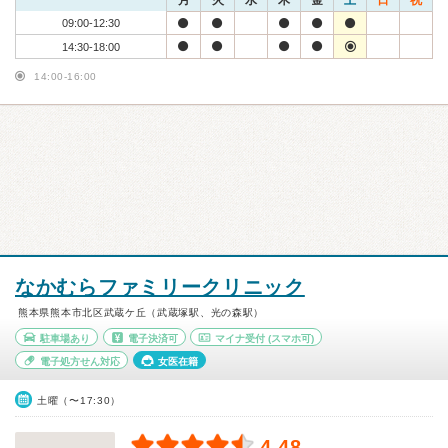
月
火
水
木
金
土
日
祝
09:00-12:30
14:30-18:00
14:00-16:00
なかむらファミリークリニック
熊本県熊本市北区武蔵ケ丘（武蔵塚駅、光の森駅）
駐車場あり
電子決済可
マイナ受付
(スマホ可)
電子処方せん対応
女医在籍
土曜（〜17:30）
4.48