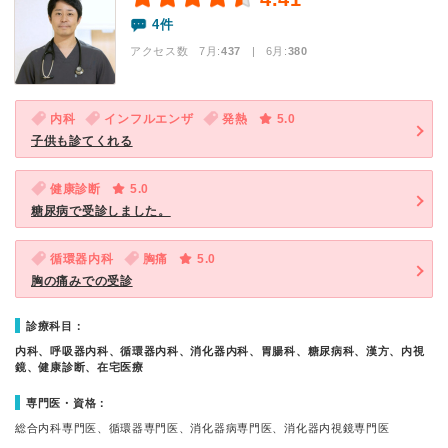
4件
アクセス数 7月:
437
| 6月:
380
内科
インフルエンザ
発熱
5.0
子供も診てくれる
健康診断
5.0
糖尿病で受診しました。
循環器内科
胸痛
5.0
胸の痛みでの受診
診療科目：
内科、呼吸器内科、循環器内科、消化器内科、胃腸科、糖尿病科、漢方、内視
鏡、健康診断、在宅医療
専門医・資格：
総合内科専門医、循環器専門医、消化器病専門医、消化器内視鏡専門医