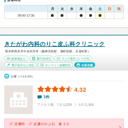
診療時間
月
火
水
木
金
土
日
祝
09:00-17:30
きたがわ内科のりこ皮ふ科クリニック
熊本県熊本市中央区坪井（藤崎宮前駅、通町筋駅、水道町駅）
駐車場あり
電子決済可
マイナ受付
(スマホ可)
電子処方せん対応
オンライン診療対応
女医在籍
土曜（〜14:00）
4.32
3件
アクセス数 7月:
1,235
| 6月:
1,102
皮膚科
皮膚のかぶれ
5.0