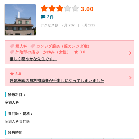
3.00
2件
アクセス数 7月:
282
| 6月:
212
婦人科
カンジダ膣炎（膣カンジダ症）
外陰部の痛み・かゆみ（女性）
3.0
優しく穏やかな先生です。
3.0
妊婦検診の無料補助券が手出しになってしまいました
診療科目：
産婦人科
専門医・資格：
産婦人科専門医
診療時間