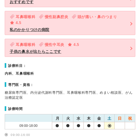
おすすめです
耳鼻咽喉科
慢性副鼻腔炎
頭が痛い・鼻のつまり
4.5
私のかかりつけの病院
耳鼻咽喉科
慢性中耳炎
4.5
子供の鼻水が出たらここです
診療科目：
内科、耳鼻咽喉科
専門医・資格：
糖尿病専門医、内分泌代謝科専門医、耳鼻咽喉科専門医、めまい相談医、がん
治療認定医
診療時間
月
火
水
木
金
土
日
祝
09:00-18:00
09:00-16:00