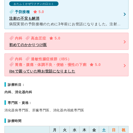
おたふくかぜワクチンの口コミ
予防接種
5.0
注射の不安も解消
病院実習の予防接種のために3年前にお世話になりました。注射が苦手で不安がいっぱいだったのですが、私が怖がっているのに気づいて医師の方が面白い話をしながら和ませてくれました。「時間がかかっても注射の恐怖
内科
高血圧症
5.0
初めてのかかりつけ医
内科
過敏性腸症候群（IBS）
胃痛・腹痛・体調不良・便秘・慢性の下痢
5.0
ibsで困っていた時お世話になりました
診療科目：
内科、消化器内科
専門医・資格：
消化器病専門医、肝臓専門医、消化器内視鏡専門医
診療時間
月
火
水
木
金
土
日
祝