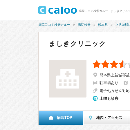
病院口コミ検索カルー - ましきクリニッ
病院口コミ検索カルー
病院検索
熊本県
上益城郡
ましきクリニック
熊本県上益城郡益城
駐車場あり
電子処方せん対応
土曜も診療
病院TOP
地図・アクセス