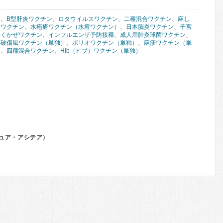
ン
、
B型肝炎ワクチン
、
ロタウイルスワクチン
、
二種混合ワクチン
、
麻し
合ワクチン
、
水疱瘡ワクチン（水痘ワクチン）
、
日本脳炎ワクチン
、
子宮
ふくかぜワクチン
、
インフルエンザ予防接種
、
成人用肺炎球菌ワクチン
、
、
破傷風ワクチン（単独）
、
ポリオワクチン（単独）
、
麻疹ワクチン（単
ン
、
四種混合ワクチン
、
Hib（ヒブ）ワクチン（単独）
ュア・アシテア）