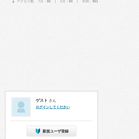
アクセス数 7月：
80
| 6月：
84
| 年間：
961
ゲスト
さん
ログインしてください
新規ユーザ登録