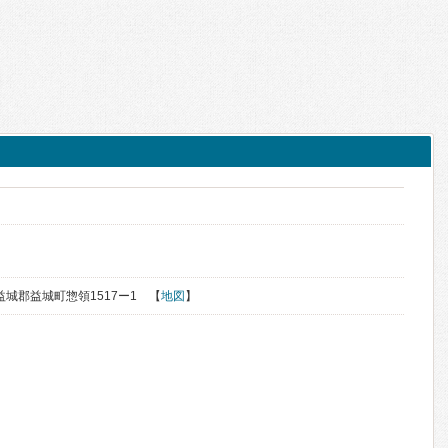
上益城郡益城町惣領1517ー1 【
地図
】