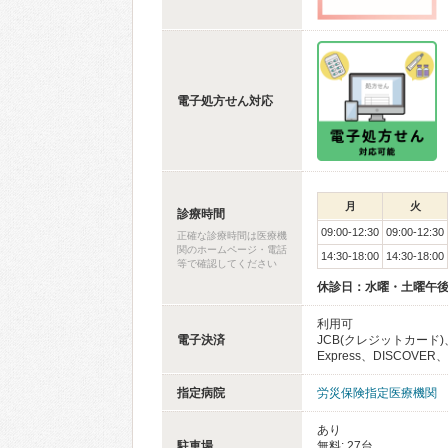
電子処方せん対応
月
火
診療時間
09:00-12:30
09:00-12:30
正確な診療時間は医療機
関のホームページ・電話
14:30-18:00
14:30-18:00
等で確認してください
休診日：水曜・土曜午
利用可
電子決済
JCB(クレジットカード)、
Express、DISCOVER、
指定病院
労災保険指定医療機関
あり
駐車場
無料: 27台