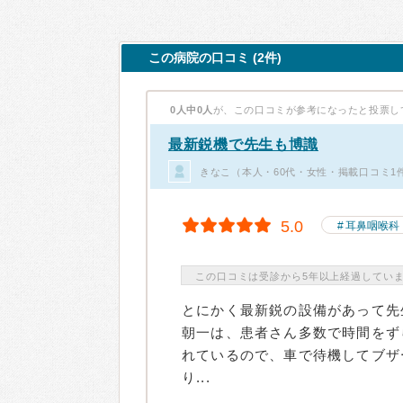
この病院の口コミ (2件)
0人中0人
が、この口コミが参考になったと投票し
最新鋭機で先生も博識
きなこ（本人・60代・女性・掲載口コミ1
5.0
耳鼻咽喉科
この口コミは受診から5年以上経過してい
とにかく最新鋭の設備があって先
朝一は、患者さん多数で時間をず
れているので、車で待機してブザ
り...