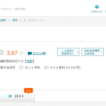
クの口コミ・評判 (2件)
Calooとは
益城町
惣領
ましきクリニック
この病院の
無料医療機関
3.67
？
口コミ
2
件
看護師求人
会員登録
町惣領1517ー1
【
地図
】
電子決済可
ネット予約
マイナ受付 (スマホ可)
2件
口コミ