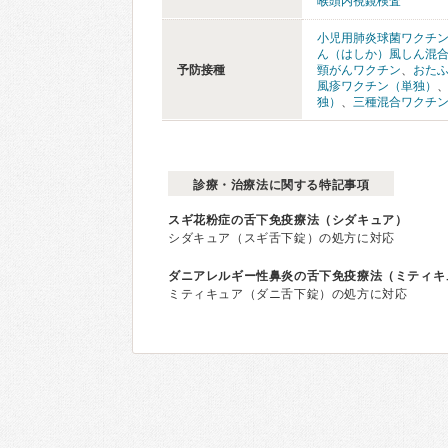
喉頭内視鏡検査
小児用肺炎球菌ワクチ
ん（はしか）風しん混
予防接種
頸がんワクチン
、
おた
風疹ワクチン（単独）
独）
、
三種混合ワクチ
診療・治療法に関する特記事項
スギ花粉症の舌下免疫療法（シダキュア）
シダキュア（スギ舌下錠）の処方に対応
ダニアレルギー性鼻炎の舌下免疫療法（ミティキ
ミティキュア（ダニ舌下錠）の処方に対応