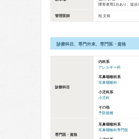
障害者用1台あり、徒歩
管理医師
桂 文裕
診療科目、専門外来、専門医・資格
内科系
アレルギー科
耳鼻咽喉科系
耳鼻咽喉科
診療科目
小児科系
小児科
その他
予防接種
耳鼻咽喉科系
耳鼻咽喉科専門医
専門医・資格