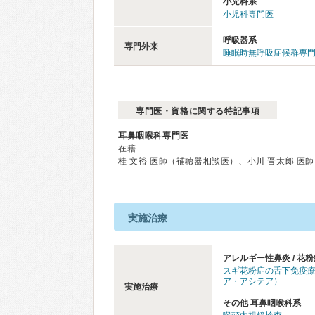
小児科系
小児科専門医
呼吸器系
専門外来
睡眠時無呼吸症候群専門
専門医・資格に関する特記事項
耳鼻咽喉科専門医
在籍
桂 文裕 医師（補聴器相談医）、小川 晋太郎 医師
実施治療
アレルギー性鼻炎 / 花粉
スギ花粉症の舌下免疫
ア・アシテア）
実施治療
その他 耳鼻咽喉科系