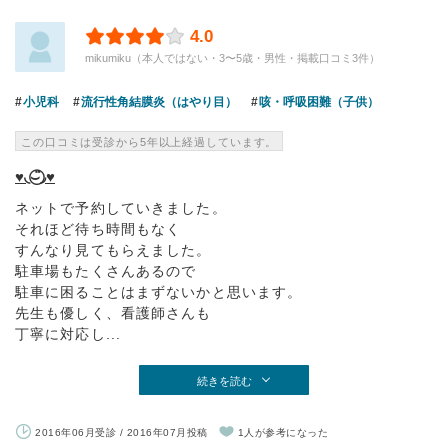
4.0
mikumiku（本人ではない・3〜5歳・男性・掲載口コミ3件）
小児科
流行性角結膜炎（はやり目）
咳・呼吸困難（子供）
この口コミは受診から5年以上経過しています。
♥︎◟⌣̈⃝◞♥︎
ネットで予約していきました。
それほど待ち時間もなく
すんなり見てもらえました。
駐車場もたくさんあるので
駐車に困ることはまずないかと思います。
先生も優しく、看護師さんも
丁寧に対応し...
続きを読む
2016年06月受診 / 2016年07月投稿
1人が参考になった