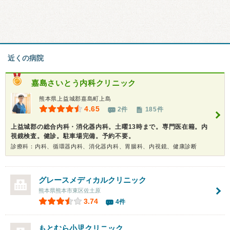
近くの病院
嘉島さいとう内科クリニック
熊本県上益城郡嘉島町上島
4.65
2件
185件
上益城郡の総合内科・消化器内科。土曜13時まで。専門医在籍。内
視鏡検査。健診。駐車場完備。予約不要。
診療科：内科、循環器内科、消化器内科、胃腸科、内視鏡、健康診断
グレースメディカルクリニック
熊本県熊本市東区佐土原
3.74
4件
もとむら小児クリニック