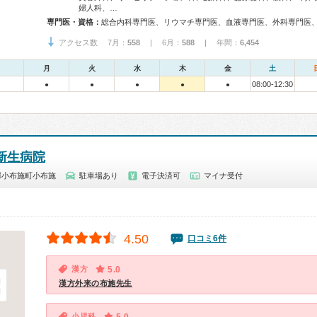
婦人科、…
専門医・資格：
アクセス数 7月：
558
| 6月：
588
| 年間：
6,454
月
火
水
木
金
土
08:00-12:30
●
●
●
●
●
新生病院
郡小布施町小布施
駐車場あり
電子決済可
マイナ受付
4.50
口コミ6件
漢方
5.0
漢方外来の布施先生
小児科