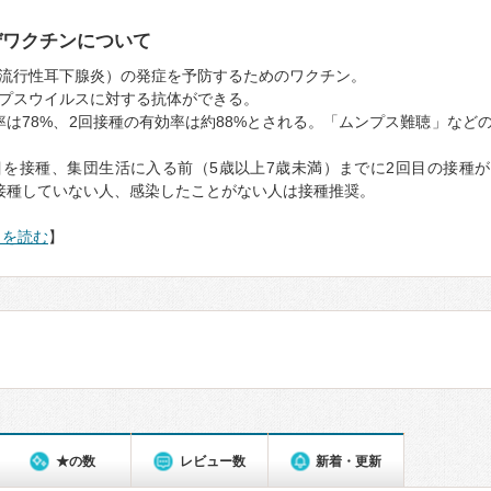
ぜワクチンについて
流行性耳下腺炎）の発症を予防するためのワクチン。
プスウイルスに対する抗体ができる。
率は78%、2回接種の有効率は約88%とされる。「ムンプス難聴」など
目を接種、集団生活に入る前（5歳以上7歳未満）までに2回目の接種
接種していない人、感染したことがない人は接種推奨。
きを読む
】
★の数
レビュー数
新着・更新