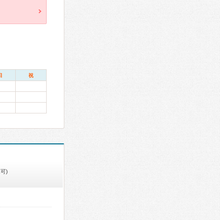
日
祝
可)