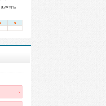
総合内科専門医、リウマチ専門医、血液専門医、外科専門医、糖尿病専門医、内分泌代謝科専門医、呼吸器専門医、循環器専門医、心臓血管外科専門医、高血圧専門医、消化器病専門医、消化器外科専門医、肝臓専門医、消化器内視鏡専門医、泌尿器科専門医、腎臓専門医、透析専門医、神経内科専門医、脳神経外科専門医、整形外科専門医、リハビリテーション科専門医、脊椎脊髄外科専門医、形成外科専門医、皮膚科専門医、眼科専門医、耳鼻咽喉科専門医、産婦人科専門医、乳腺専門医、産科婦人科腹腔鏡技術認定医、小児科専門医、小児外科専門医、認知症専門医、精神科専門医、麻酔科専門医、緩和医療専門医、病理専門医、口腔外科専門医、核医学専門医、放射線科専門医、がん治療認定医
日
祝