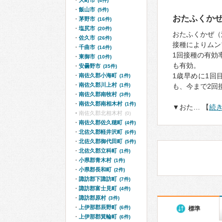
大町市
(4件)
飯山市
(5件)
おたふくか
茅野市
(16件)
塩尻市
(20件)
おたふくかぜ（
佐久市
(26件)
接種によりムン
千曲市
(14件)
1回接種の有効
東御市
(10件)
も有効。
安曇野市
(35件)
1歳早めに1回
南佐久郡小海町
(1件)
南佐久郡川上村
(1件)
も、今まで2回
南佐久郡南牧村
(3件)
南佐久郡南相木村
(1件)
▼おた… 【
続
南佐久郡北相木村
(0)
南佐久郡佐久穂町
(4件)
北佐久郡軽井沢町
(6件)
北佐久郡御代田町
(5件)
北佐久郡立科町
(1件)
小県郡青木村
(1件)
小県郡長和町
(2件)
諏訪郡下諏訪町
(7件)
諏訪郡富士見町
(4件)
諏訪郡原村
(3件)
上伊那郡辰野町
(6件)
標準
上伊那郡箕輪町
(6件)