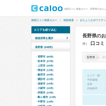
病院口コミ検索カルー
病院検索
おたふくかぜワクチン
エリアを絞り込む
長野県の
都道府県を選択
口コミ
件）
長野県
(648件)
長野市
×
(86件)
長野県
松本市
(97件)
上田市
(45件)
岡谷市
(12件)
飯田市
(44件)
エリア・駅
諏訪市
(21件)
予防接種
須坂市
(16件)
名称
小諸市
(16件)
詳細条件
伊那市
(23件)
駒ヶ根市
(13件)
中野市
(14件)