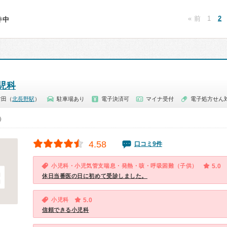
« 前
1
2
8件中
児科
吉田（
北長野駅
）
駐車場あり
電子決済可
マイナ受付
電子処方せん
0）
4.58
口コミ9件
小児科・小児気管支喘息・発熱・咳・呼吸困難（子供）
5.0
休日当番医の日に初めて受診しました。
小児科
5.0
信頼できる小児科