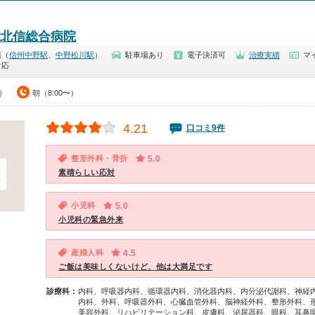
北信総合病院
西（
信州中野駅
、
中野松川駅
）
駐車場あり
電子決済可
治療実績
マ
対応
0）
朝（8:00〜）
4.21
口コミ9件
整形外科・骨折
5.0
素晴らしい応対
小児科
5.0
小児科の緊急外来
産婦人科
4.5
ご飯は美味しくないけど、他は大満足です
診療科：
内科、呼吸器内科、循環器内科、消化器内科、内分泌代謝科、神経
内科、外科、呼吸器外科、心臓血管外科、脳神経外科、整形外科、
美容外科、リハビリテーション科、皮膚科、泌尿器科、眼科、耳鼻