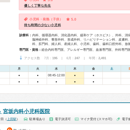
5.0
優しく丁寧な先生
小児科・発熱（子供）
5.0
待ち時間の少ない小児科
診療科：
内科、循環器内科、消化器内科、緩和ケア（ホスピス）、外科、消
脳神経外科、整形外科、形成外科、リハビリテーション科、皮膚科
科、肛門科、婦人科、産婦人科、小児科、歯科、歯科口腔外科、放
専門医・資格：
アクセス数 7月：
195
| 6月：
247
| 年間：
2,491
月
火
水
木
金
土
08:45-12:00
●
●
●
●
●
●
●
●
●
宮坂内科小児科医院
会
常田（
上田駅
）
駐車場あり
電子決済可
マイナ受付 (スマホ可)
電子