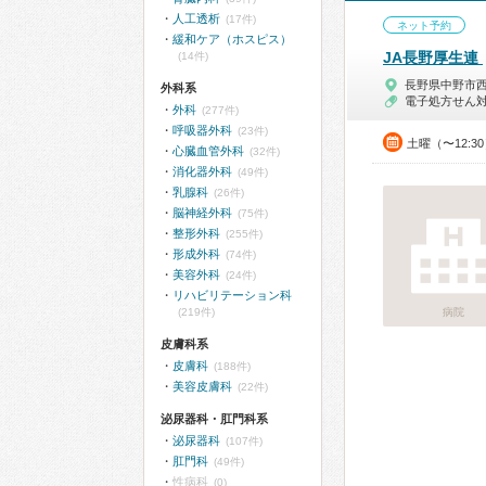
人工透析
(17件)
ネット予約
緩和ケア（ホスピス）
JA長野厚生連
(14件)
長野県中野市
外科系
電子処方せん
外科
(277件)
呼吸器外科
(23件)
土曜（〜12:3
心臓血管外科
(32件)
消化器外科
(49件)
乳腺科
(26件)
脳神経外科
(75件)
整形外科
(255件)
形成外科
(74件)
美容外科
(24件)
リハビリテーション科
(219件)
病院
皮膚科系
皮膚科
(188件)
美容皮膚科
(22件)
泌尿器科・肛門科系
泌尿器科
(107件)
肛門科
(49件)
性病科
(0)