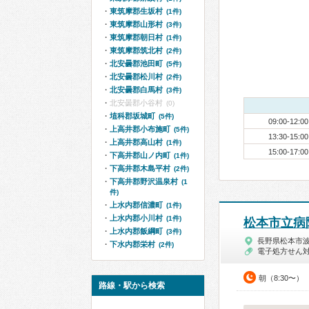
東筑摩郡生坂村
(1件)
東筑摩郡山形村
(3件)
東筑摩郡朝日村
(1件)
東筑摩郡筑北村
(2件)
北安曇郡池田町
(5件)
北安曇郡松川村
(2件)
北安曇郡白馬村
(3件)
北安曇郡小谷村
(0)
埴科郡坂城町
(5件)
09:00-12:00
上高井郡小布施町
(5件)
13:30-15:00
上高井郡高山村
(1件)
15:00-17:00
下高井郡山ノ内町
(1件)
下高井郡木島平村
(2件)
下高井郡野沢温泉村
(1
件)
上水内郡信濃町
(1件)
上水内郡小川村
(1件)
松本市立病
上水内郡飯綱町
(3件)
長野県松本市
下水内郡栄村
(2件)
電子処方せん
朝（8:30〜）
路線・駅から検索