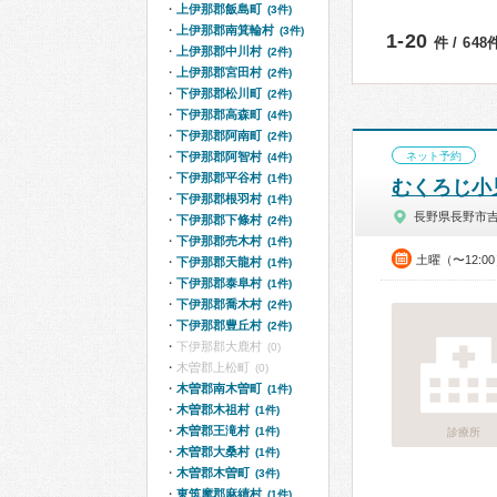
上伊那郡飯島町
(3件)
上伊那郡南箕輪村
(3件)
1-20
件 / 64
上伊那郡中川村
(2件)
上伊那郡宮田村
(2件)
下伊那郡松川町
(2件)
下伊那郡高森町
(4件)
下伊那郡阿南町
(2件)
下伊那郡阿智村
ネット予約
(4件)
下伊那郡平谷村
(1件)
むくろじ小
下伊那郡根羽村
(1件)
長野県長野市
下伊那郡下條村
(2件)
下伊那郡売木村
(1件)
土曜（〜12:0
下伊那郡天龍村
(1件)
下伊那郡泰阜村
(1件)
下伊那郡喬木村
(2件)
下伊那郡豊丘村
(2件)
下伊那郡大鹿村
(0)
木曽郡上松町
(0)
木曽郡南木曽町
(1件)
木曽郡木祖村
(1件)
木曽郡王滝村
(1件)
診療所
木曽郡大桑村
(1件)
木曽郡木曽町
(3件)
東筑摩郡麻績村
(1件)