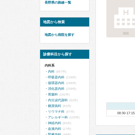
長野県の路線一覧
地図から検索
病院
地図から病院を探す
診療科目から探す
内科系
内科
(967件)
呼吸器内科
(129件)
循環器内科
(196件)
消化器内科
(259件)
胃腸科
(192件)
内分泌代謝科
(52件)
糖尿病科
(61件)
リウマチ科
(87件)
08:30-17:15
アレルギー科
(105件)
神経内科
(92件)
血液内科
(17件)
腎臓内科
(39件)