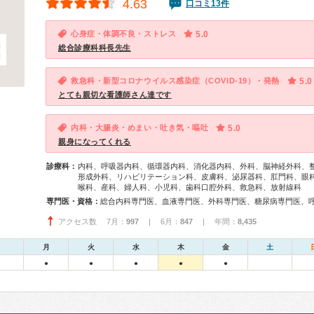
4.63
口コミ13件
心身症・体調不良・ストレス
5.0
総合診療科科長先生
救急科・新型コロナウイルス感染症（COVID-19）・発熱
5.0
とても親切な看護師さん達です
内科・大腸炎・めまい・吐き気・嘔吐
5.0
親身になってくれる
診療科：
内科、呼吸器内科、循環器内科、消化器内科、外科、脳神経外科、
形成外科、リハビリテーション科、皮膚科、泌尿器科、肛門科、眼
喉科、産科、婦人科、小児科、歯科口腔外科、救急科、放射線科
専門医・資格：
アクセス数 7月：
997
| 6月：
847
| 年間：
8,435
月
火
水
木
金
土
●
●
●
●
●