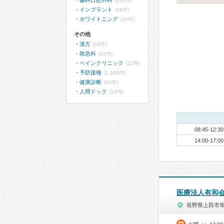
歯科口腔外科
(240件)
インプラント
(49件)
ホワイトニング
(34件)
その他
漢方
(19件)
救急科
(22件)
ペインクリニック
(12件)
予防接種
(1,183件)
健康診断
(39件)
人間ドック
(15件)
08:45-12:30
14:00-17:00
医療法人有和
長野県上田市