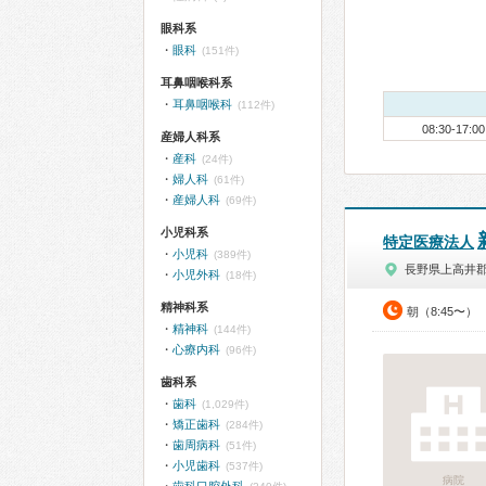
眼科系
眼科
(151件)
耳鼻咽喉科系
耳鼻咽喉科
(112件)
08:30-17:00
産婦人科系
産科
(24件)
婦人科
(61件)
産婦人科
(69件)
小児科系
特定医療法人
小児科
(389件)
長野県上高井
小児外科
(18件)
精神科系
朝（8:45〜）
精神科
(144件)
心療内科
(96件)
歯科系
歯科
(1,029件)
矯正歯科
(284件)
歯周病科
(51件)
小児歯科
(537件)
病院