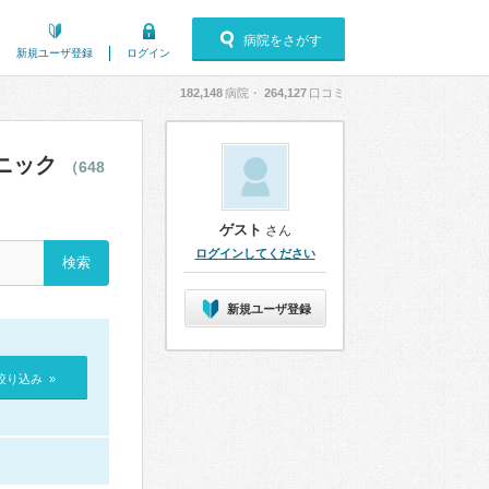
病院をさがす
新規ユーザ登録
ログイン
182,148
病院・
264,127
口コミ
ニック
（648
ゲスト
さん
ログインしてください
新規ユーザ登録
絞り込み »