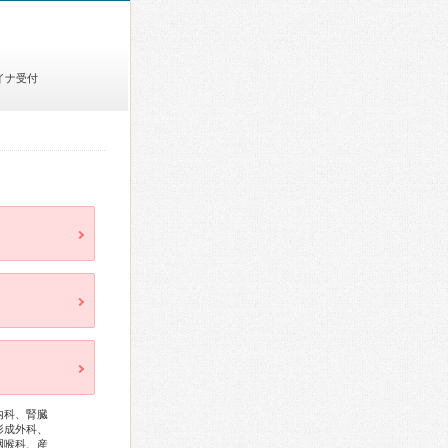
イナ受付
内科、腎臓
形成外科、
咽喉科、産