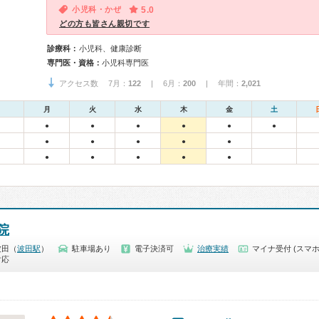
小児科・かぜ
5.0
どの方も皆さん親切です
診療科：
小児科、健康診断
専門医・資格：
小児科専門医
アクセス数 7月：
122
| 6月：
200
| 年間：
2,021
月
火
水
木
金
土
●
●
●
●
●
●
●
●
●
●
●
●
●
●
●
●
院
波田（
波田駅
）
駐車場あり
電子決済可
治療実績
マイナ受付 (スマホ
対応