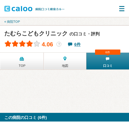
« 病院TOP
たむらこどもクリニック
の口コミ・評判
4.06
6件
？
6件
TOP
地図
口コミ
この病院の口コミ (6件)