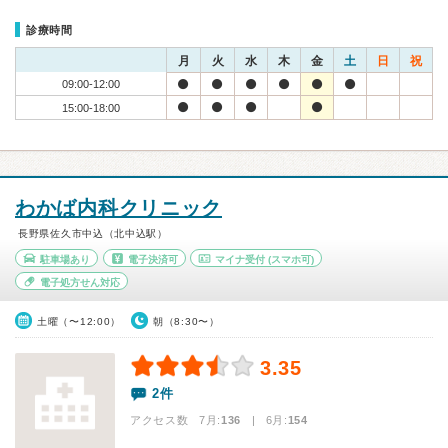
診療時間
月
火
水
木
金
土
日
祝
09:00-12:00
15:00-18:00
わかば内科クリニック
長野県佐久市中込（北中込駅）
駐車場あり
電子決済可
マイナ受付
(スマホ可)
電子処方せん対応
土曜（〜12:00）
朝（8:30〜）
3.35
2件
アクセス数 7月:
136
| 6月:
154