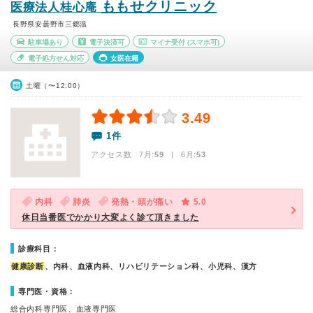
ももせクリニック
医療法人桂心庵
長野県安曇野市三郷温
駐車場あり
電子決済可
マイナ受付
(スマホ可)
電子処方せん対応
女医在籍
土曜（〜12:00）
3.49
1件
アクセス数 7月:
59
| 6月:
53
内科
肺炎
発熱・頭が痛い
5.0
休日当番医でかかり大変よく診て頂きました
診療科目：
健康診断
、内科、血液内科、リハビリテーション科、小児科、漢方
専門医・資格：
総合内科専門医、血液専門医