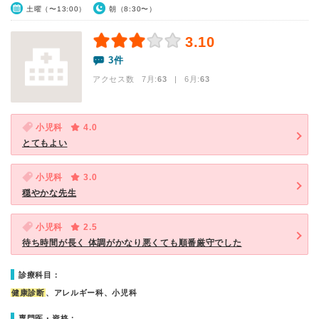
土曜（〜13:00）
朝（8:30〜）
3.10
3件
アクセス数 7月:
63
| 6月:
63
小児科
4.0
とてもよい
小児科
3.0
穏やかな先生
小児科
2.5
待ち時間が長く 体調がかなり悪くても順番厳守でした
診療科目：
健康診断
、アレルギー科、小児科
専門医・資格：