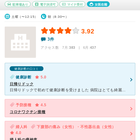
駐車場あり
電子決済可
マイナ受付
女医在籍
土曜（〜12:15）
朝（8:30〜）
3.92
3件
アクセス数 7月:
383
| 6月:
437
健康診断の口コミ
健康診断
5.0
日帰りドック
日帰りドックで初めて健康診断を受けました 病院はとても綺麗で清潔な感じがして良かったです。 感染対策もしっかりとしていて安心できました 今までの経験だと大分待ち時間が長くイライラした覚えがあ
予防接種
4.5
コロナワクチン接種
婦人科
下腹部の痛み（女性）・不性器出血（女性）
4.0
婦人科の癌検査