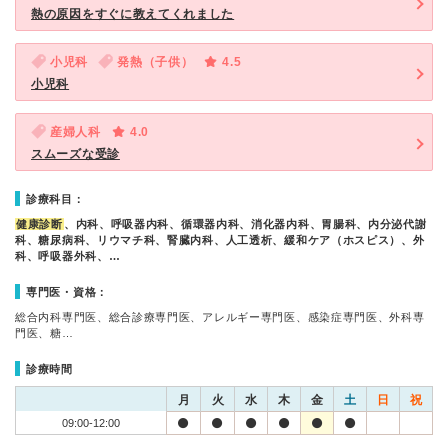
熱の原因をすぐに教えてくれました
小児科
発熱（子供）
4.5
小児科
産婦人科
4.0
スムーズな受診
診療科目：
健康診断
、内科、呼吸器内科、循環器内科、消化器内科、胃腸科、内分泌代謝
科、糖尿病科、リウマチ科、腎臓内科、人工透析、緩和ケア（ホスピス）、外
科、呼吸器外科、…
専門医・資格：
総合内科専門医、総合診療専門医、アレルギー専門医、感染症専門医、外科専
門医、糖…
診療時間
月
火
水
木
金
土
日
祝
09:00-12:00