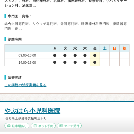
スピス）、外科、消化器外科、乳腺科、脳神経外科、整形外科、リハビリテー
ション科、泌尿器…
専門医・資格：
総合内科専門医、リウマチ専門医、外科専門医、呼吸器外科専門医、循環器専
門医、高…
診療時間
月
火
水
木
金
土
日
祝
09:00-13:00
14:00-18:00
治療実績
この病院の治療実績を見る
やぶはら小児科医院
長野県上伊那郡箕輪町三日町
駐車場あり
ネット予約
マイナ受付