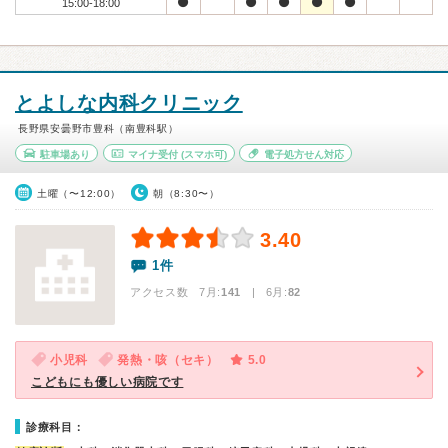
15:00-18:00
とよしな内科クリニック
長野県安曇野市豊科（南豊科駅）
駐車場あり
マイナ受付
(スマホ可)
電子処方せん対応
土曜（〜12:00）
朝（8:30〜）
3.40
1件
アクセス数 7月:
141
| 6月:
82
小児科
発熱・咳（セキ）
5.0
こどもにも優しい病院です
診療科目：