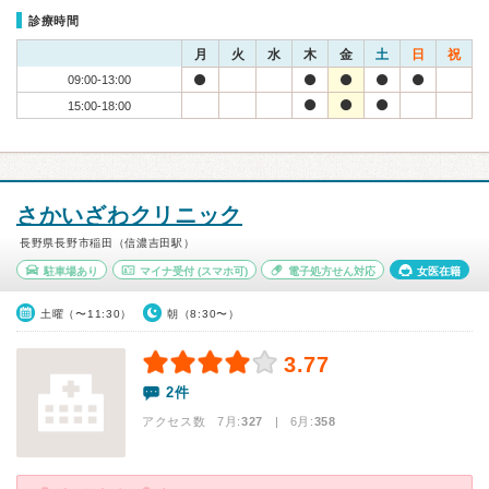
診療時間
月
火
水
木
金
土
日
祝
09:00-13:00
15:00-18:00
さかいざわクリニック
長野県長野市稲田（信濃吉田駅）
駐車場あり
マイナ受付
(スマホ可)
電子処方せん対応
女医在籍
土曜（〜11:30）
朝（8:30〜）
3.77
2件
アクセス数 7月:
327
| 6月:
358