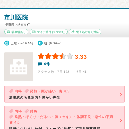
市川医院
長野県小諸市市町
駐車場あり
マイナ受付
(スマホ可)
電子処方せん対応
土曜（〜16:00）
朝（8:30〜）
3.33
4件
アクセス数 7月:
122
| 6月:
41
内科
発熱・頭が痛い
4.5
清潔感のある院内と暖かい先生
内科
肺炎
発熱・ほてり・だるい・咳（セキ）・体調不良・急性の下痢
4.0
肺炎になりましたが、スムーズに診察して頂き無事復帰