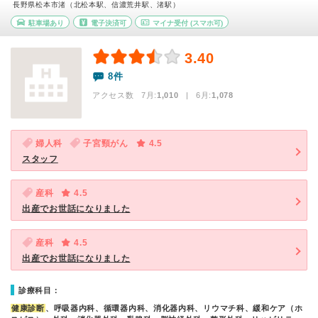
長野県松本市渚（北松本駅、信濃荒井駅、渚駅）
駐車場あり
電子決済可
マイナ受付
(スマホ可)
3.40
8件
アクセス数 7月:
1,010
| 6月:
1,078
婦人科
子宮頸がん
4.5
スタッフ
産科
4.5
出産でお世話になりました
産科
4.5
出産でお世話になりました
診療科目：
健康診断
、呼吸器内科、循環器内科、消化器内科、リウマチ科、緩和ケア（ホ