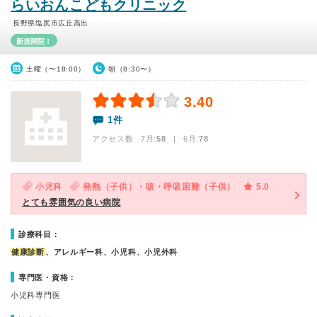
らいおんこどもクリニック
長野県塩尻市広丘高出
新規開院！
土曜（〜18:00）
朝（8:30〜）
3.40
1件
アクセス数 7月:
58
| 6月:
78
小児科
発熱（子供）・咳・呼吸困難（子供）
5.0
とても雰囲気の良い病院
診療科目：
健康診断
、アレルギー科、小児科、小児外科
専門医・資格：
小児科専門医