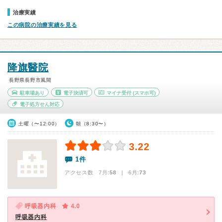
治療実績
この病院の治療実績を見る
降旗醫院
長野県長野市風間
駐車場あり
電子決済可
マイナ受付
(スマホ可)
電子処方せん対応
土曜（〜12:00）
朝（8:30〜）
3.22
1件
アクセス数 7月:
58
| 6月:
73
呼吸器内科
4.0
呼吸器内科