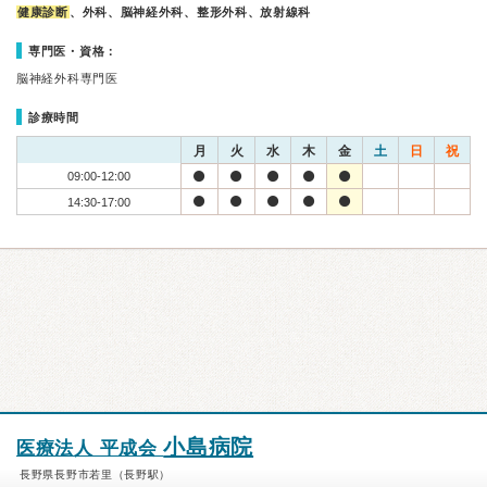
健康診断
、外科、脳神経外科、整形外科、放射線科
専門医・資格：
脳神経外科専門医
診療時間
月
火
水
木
金
土
日
祝
09:00-12:00
14:30-17:00
小島病院
医療法人 平成会
長野県長野市若里（長野駅）