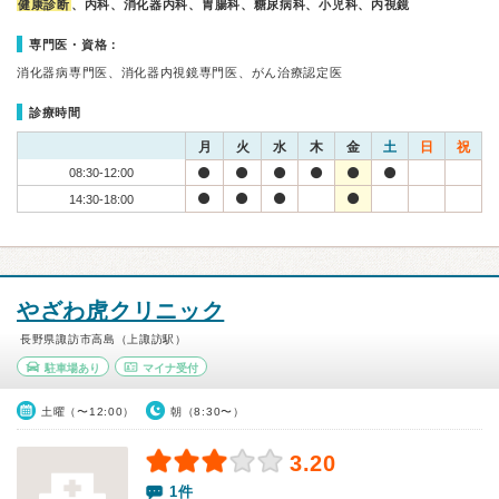
健康診断
、内科、消化器内科、胃腸科、糖尿病科、小児科、内視鏡
専門医・資格：
消化器病専門医、消化器内視鏡専門医、がん治療認定医
診療時間
月
火
水
木
金
土
日
祝
08:30-12:00
14:30-18:00
やざわ虎クリニック
長野県諏訪市高島（上諏訪駅）
駐車場あり
マイナ受付
土曜（〜12:00）
朝（8:30〜）
3.20
1件