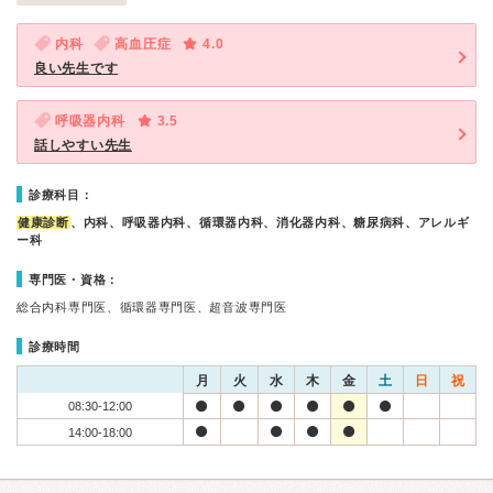
内科
高血圧症
4.0
良い先生です
呼吸器内科
3.5
話しやすい先生
診療科目：
健康診断
、内科、呼吸器内科、循環器内科、消化器内科、糖尿病科、アレルギ
ー科
専門医・資格：
総合内科専門医、循環器専門医、超音波専門医
診療時間
月
火
水
木
金
土
日
祝
08:30-12:00
14:00-18:00