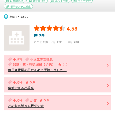
駐車場あり
電子決済可
ネット予約
マイナ受付
電子処方せん対応
土曜（〜12:00）
4.58
9件
アクセス数 7月:
122
| 6月:
200
小児科
小児気管支喘息
発熱・咳・呼吸困難（子供）
5.0
休日当番医の日に初めて受診しました。
小児科
5.0
信頼できる小児科
小児科
かぜ
5.0
どの方も皆さん親切です