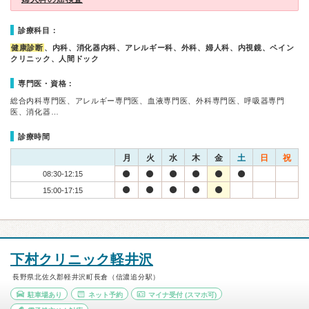
診療科目：
健康診断
、内科、消化器内科、アレルギー科、外科、婦人科、内視鏡、ペイン
クリニック、人間ドック
専門医・資格：
総合内科専門医、アレルギー専門医、血液専門医、外科専門医、呼吸器専門
医、消化器…
診療時間
月
火
水
木
金
土
日
祝
08:30-12:15
15:00-17:15
下村クリニック軽井沢
長野県北佐久郡軽井沢町長倉（信濃追分駅）
駐車場あり
ネット予約
マイナ受付
(スマホ可)