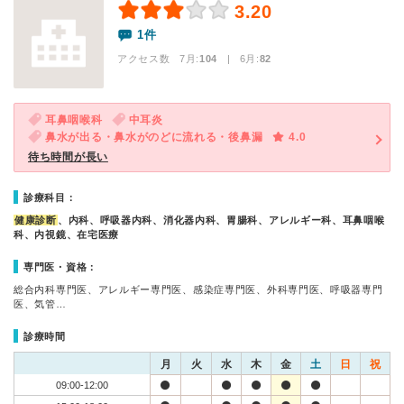
3.20
1件
アクセス数 7月:
104
| 6月:
82
耳鼻咽喉科
中耳炎
鼻水が出る・鼻水がのどに流れる・後鼻漏
4.0
待ち時間が長い
診療科目：
健康診断
、内科、呼吸器内科、消化器内科、胃腸科、アレルギー科、耳鼻咽喉
科、内視鏡、在宅医療
専門医・資格：
総合内科専門医、アレルギー専門医、感染症専門医、外科専門医、呼吸器専門
医、気管…
診療時間
月
火
水
木
金
土
日
祝
09:00-12:00