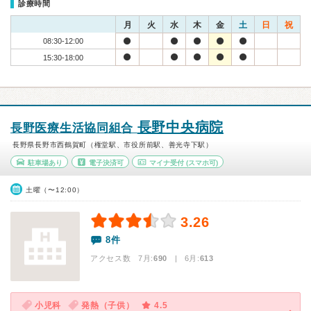
診療時間
月
火
水
木
金
土
日
祝
08:30-12:00
15:30-18:00
長野中央病院
長野医療生活協同組合
長野県長野市西鶴賀町（権堂駅、市役所前駅、善光寺下駅）
駐車場あり
電子決済可
マイナ受付
(スマホ可)
土曜（〜12:00）
3.26
8件
アクセス数 7月:
690
| 6月:
613
小児科
発熱（子供）
4.5