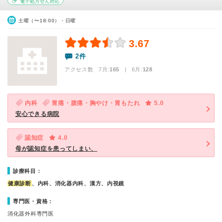
電子処方せん対応
土曜（〜18:00）・日曜
3.67
2件
アクセス数 7月:
165
| 6月:
128
内科
胃痛・腹痛・胸やけ・胃もたれ
5.0
安心できる病院
認知症
4.0
母が認知症を患ってしまい、
診療科目：
健康診断
、内科、消化器内科、漢方、内視鏡
専門医・資格：
消化器外科専門医