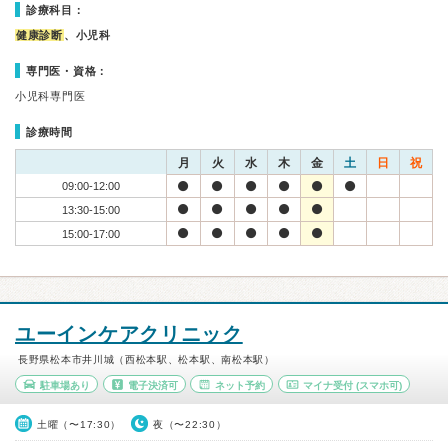
診療科目：
健康診断
、小児科
専門医・資格：
小児科専門医
診療時間
月
火
水
木
金
土
日
祝
09:00-12:00
13:30-15:00
15:00-17:00
ユーインケアクリニック
長野県松本市井川城（西松本駅、松本駅、南松本駅）
駐車場あり
電子決済可
ネット予約
マイナ受付
(スマホ可)
土曜（〜17:30）
夜（〜22:30）