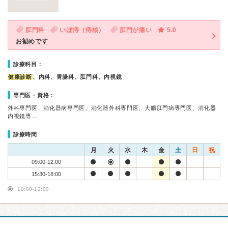
肛門科
いぼ痔（痔核）
肛門が痛い
5.0
お勧めです
診療科目：
健康診断
、内科、胃腸科、肛門科、内視鏡
専門医・資格：
外科専門医、消化器病専門医、消化器外科専門医、大腸肛門病専門医、消化器
内視鏡専…
診療時間
月
火
水
木
金
土
日
祝
09:00-12:00
15:30-18:00
10:00-12:00