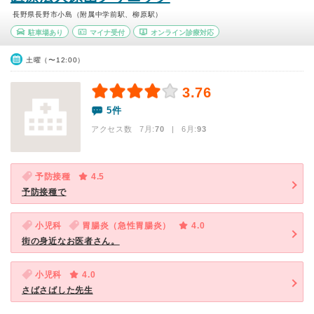
長野県長野市小島（附属中学前駅、柳原駅）
駐車場あり
マイナ受付
オンライン診療対応
土曜（〜12:00）
3.76
5件
アクセス数 7月:
70
| 6月:
93
予防接種
4.5
予防接種で
小児科
胃腸炎（急性胃腸炎）
4.0
街の身近なお医者さん。
小児科
4.0
さばさばした先生