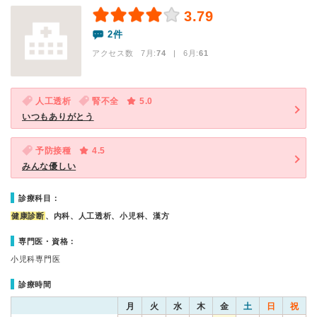
3.79
2件
アクセス数 7月:
74
| 6月:
61
人工透析
腎不全
5.0
いつもありがとう
予防接種
4.5
みんな優しい
診療科目：
健康診断
、内科、人工透析、小児科、漢方
専門医・資格：
小児科専門医
診療時間
月
火
水
木
金
土
日
祝