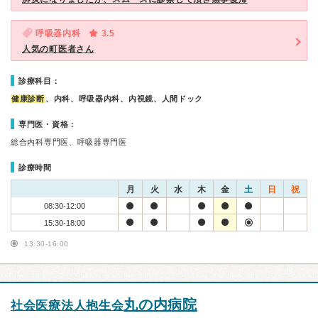
呼吸器内科
3.5
人気の町医者さん
診療科目：
健康診断
、内科、呼吸器内科、内視鏡、人間ドック
専門医・資格：
総合内科専門医、呼吸器専門医
診療時間
月
火
水
木
金
土
日
祝
08:30-12:00
15:30-18:00
13:30-16:00
丸の内病院
社会医療法人抱生会