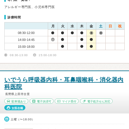
アレルギー専門医、小児科専門医
診療時間
月
火
水
木
金
土
日
祝
08:30-12:00
14:00-14:45
15:00-18:00
08:30-13:00
15:00-18:00
いでうら呼吸器内科・耳鼻咽喉科・消化器内
科医院
長野県上田市古里
駐車場あり
電子決済可
マイナ受付
電子処方せん対応
女医在籍
土曜（〜18:00）