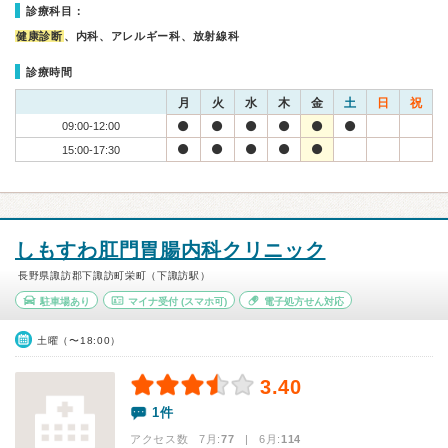
診療科目：
健康診断
、内科、アレルギー科、放射線科
診療時間
月
火
水
木
金
土
日
祝
09:00-12:00
15:00-17:30
しもすわ肛門胃腸内科クリニック
長野県諏訪郡下諏訪町栄町（下諏訪駅）
駐車場あり
マイナ受付
(スマホ可)
電子処方せん対応
土曜（〜18:00）
3.40
1件
アクセス数 7月:
77
| 6月:
114