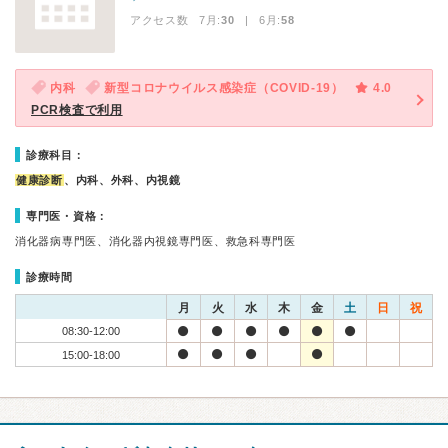
アクセス数 7月:
30
| 6月:
58
内科
新型コロナウイルス感染症（COVID-19）
4.0
PCR検査で利用
診療科目：
健康診断
、内科、外科、内視鏡
専門医・資格：
消化器病専門医、消化器内視鏡専門医、救急科専門医
診療時間
月
火
水
木
金
土
日
祝
08:30-12:00
15:00-18:00