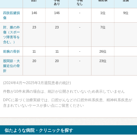
合計
手術
手術
長野県
全国
あり
なし
四肢筋腱損
146
146
-
1位
9位
傷
肘、膝の外
23
23
-
7位
傷（スポー
ツ障害等を
含む。）
前腕の骨折
11
11
-
26位
股関節・大
20
20
-
23位
腿近位の骨
折
(2024年4月〜2025年3月退院患者の統計)
件数が10件未満の場合は、統計が公開されていないため表示していません
DPCに基づく治療実績では、口腔がんなどの口腔外科系疾患、精神科系疾患が
含まれていないケースが多い点にご留意ください
似たような病院・クリニックを探す