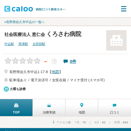
«長野県佐久市中込の一覧へ
くろさわ病院
社会医療法人 恵仁会
中込駅
滑津駅
太田部駅
－
0件
？
地図
長野県佐久市中込1-17-8【
】
駐車場あり
電子決済可
女医在籍
マイナ受付 (スマホ可)
土曜も診療
TOP
治療実績
地図
口コミ
アクセス数 7月：
76
| 6月：
82
| 年間：
666