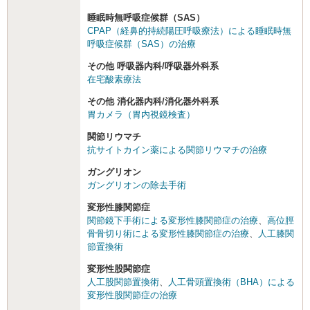
睡眠時無呼吸症候群（SAS）
CPAP（経鼻的持続陽圧呼吸療法）による睡眠時無
呼吸症候群（SAS）の治療
その他 呼吸器内科/呼吸器外科系
在宅酸素療法
その他 消化器内科/消化器外科系
胃カメラ（胃内視鏡検査）
関節リウマチ
抗サイトカイン薬による関節リウマチの治療
ガングリオン
ガングリオンの除去手術
変形性膝関節症
関節鏡下手術による変形性膝関節症の治療
、
高位脛
骨骨切り術による変形性膝関節症の治療
、
人工膝関
節置換術
変形性股関節症
人工股関節置換術
、
人工骨頭置換術（BHA）による
変形性股関節症の治療