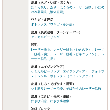
皮膚（あざ・いぼ・ほくろ）
ほくろ取り
、
あざ・ほくろのレーザー治療
、
いぼの
冷凍凝固法（液体窒素）
ワキガ・多汗症
ボトックス（ワキガ・多汗症）
皮膚（肌質改善・ターンオーバー）
ケミカルピーリング
脱毛
レーザー脱毛
、
レーザー脱毛（わきの下）
、
レーザ
ー脱毛（腕）
、
レーザー脱毛（ビキニライン）
、
レ
ーザー脱毛（足）
皮膚（エイジングケア）
ケミカルピーリング（エイジングケア）
、
フォトフ
ェイシャル
、
ボトックス（エイジングケア）
皮膚（しみ・そばかす・肝斑）
シミ取りレーザー治療
、
そばかすのレーザー治療
皮膚（にきび・毛穴・傷跡）
にきび治療
、
にきび跡治療
神経ブロック