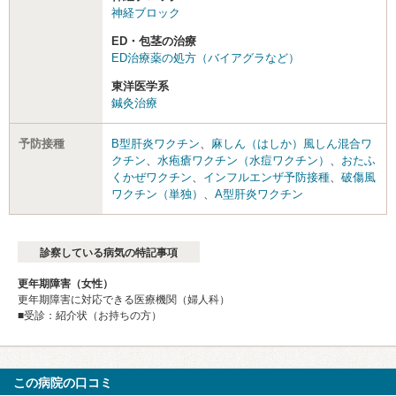
神経ブロック
ED・包茎の治療
ED治療薬の処方（バイアグラなど）
東洋医学系
鍼灸治療
予防接種
B型肝炎ワクチン
、
麻しん（はしか）風しん混合ワ
クチン
、
水疱瘡ワクチン（水痘ワクチン）
、
おたふ
くかぜワクチン
、
インフルエンザ予防接種
、
破傷風
ワクチン（単独）
、
A型肝炎ワクチン
診察している病気の特記事項
更年期障害（女性）
更年期障害に対応できる医療機関（婦人科）
■受診：紹介状（お持ちの方）
この病院の口コミ