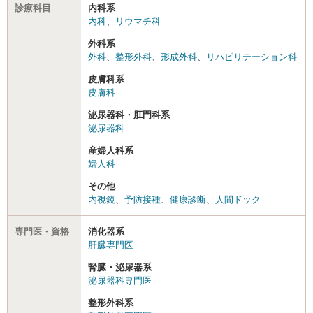
診療科目
内科系
内科
、
リウマチ科
外科系
外科
、
整形外科
、
形成外科
、
リハビリテーション科
皮膚科系
皮膚科
泌尿器科・肛門科系
泌尿器科
産婦人科系
婦人科
その他
内視鏡
、
予防接種
、
健康診断
、
人間ドック
専門医・資格
消化器系
肝臓専門医
腎臓・泌尿器系
泌尿器科専門医
整形外科系