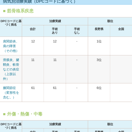
病気別治療実績（DPCコードに基づく）
筋骨格系疾患
DPCコードに基
治療実績
順位
づく病名
合計
手術
手術
長野県
全国
あり
なし
肩関節炎、
12
12
-
1位
肩の障害
（その他）
滑膜炎、腱
11
11
-
3位
鞘炎、軟骨
などの炎症
（上肢以
外）
膝関節症
61
61
-
6位
（変形性を
含む。）
外傷・熱傷・中毒
DPCコードに基
治療実績
順位
づく病名