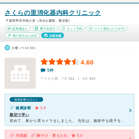
さくらの里消化器内科クリニック
千葉県野田市桜の里（清水公園駅、愛宕駅）
駐車場あり
電子決済可
ネット予約
マイナ受付
(スマホ可)
電子処方せん対応
女医在籍
土曜（〜12:30）
4.60
5件
アクセス数 7月:
311
| 6月:
310
健康診断の口コミ
健康診断
5.0
親切で早い
初めて、鼻から胃カメラをしました。 先生は、施術中も様子を話しながら、やって頂きました。 看護師さんが、背中をずっとさすってくれて、温かく、安心できました。 こんな親切な胃カメラは初めてでした。
内視鏡
胸やけ・胃もたれ
5.0