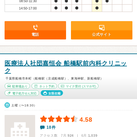
08:50-11:30
14:50-17:00
電話
公式サイト
医療法人社団嘉恒会 船橋駅前内科クリニッ
ク
千葉県船橋市本町（船橋駅（京成船橋駅）、東海神駅、新船橋駅）
駐車場あり
ネット予約
マイナ受付
(スマホ可)
電子処方せん対応
女医在籍
土曜（〜18:30）
4.58
18件
アクセス数 7月:
924
| 6月:
1,039