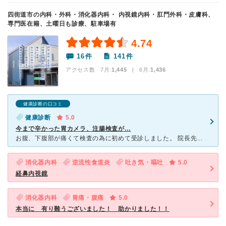
四街道市の内科・外科・消化器内科・ 内視鏡内科・肛門外科・皮膚科、
専門医在籍、土曜日も診療、駐車場有
4.74
16件
141件
アクセス数 7月:
1,445
| 6月:
1,436
健康診断の口コミ
健康診断
5.0
今まで辛かった胃カメラ、注腸検査が…
お腹、下腹部が痛くて検査の為に初めて受診しました。 院長先生はじめ、スタッフの皆様テキパキとされており院内も綺麗でとても印象が良いです 印象どおり、皆様とても感じが良いです 今まで他の病院でとて
消化器内科
逆流性食道炎
吐き気・嘔吐
5.0
経鼻内視鏡
消化器内科
胃痛・腹痛
5.0
本当に 有り難うございました！ 助かりました！！