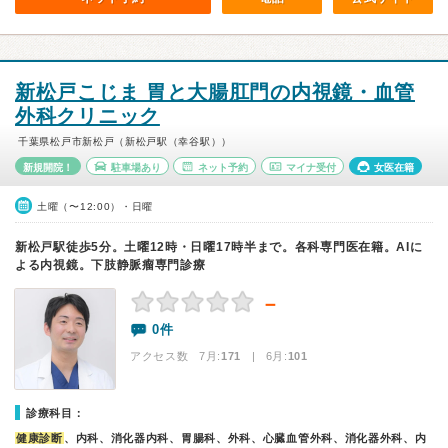
新松戸こじま 胃と大腸肛門の内視鏡・血管
外科クリニック
千葉県松戸市新松戸（新松戸駅（幸谷駅））
新規開院！
駐車場あり
ネット予約
マイナ受付
女医在籍
土曜（〜12:00）・日曜
新松戸駅徒歩5分。土曜12時・日曜17時半まで。各科専門医在籍。AIに
よる内視鏡。下肢静脈瘤専門診療
－
0件
アクセス数 7月:
171
| 6月:
101
診療科目：
健康診断
、内科、消化器内科、胃腸科、外科、心臓血管外科、消化器外科、内