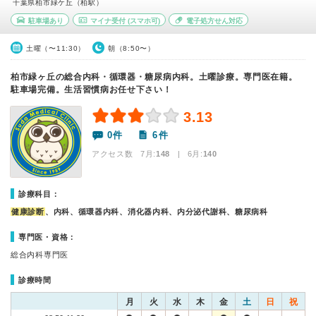
千葉県柏市緑ケ丘（柏駅）
駐車場あり
マイナ受付
(スマホ可)
電子処方せん対応
土曜（〜11:30）
朝（8:50〜）
柏市緑ヶ丘の総合内科・循環器・糖尿病内科。土曜診療。専門医在籍。
駐車場完備。生活習慣病お任せ下さい！
3.13
0件
6件
アクセス数 7月:
148
| 6月:
140
診療科目：
健康診断
、内科、循環器内科、消化器内科、内分泌代謝科、糖尿病科
専門医・資格：
総合内科専門医
診療時間
月
火
水
木
金
土
日
祝