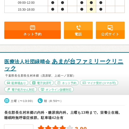
09:00-12:00
15:30-18:00
ネット予約
電話
公式サイト
あまが台ファミリークリニ
医療法人社団緑晴会
ック
千葉県長生郡長生村本郷（茂原駅、上総一ノ宮駅）
駐車場あり
電子決済可
ネット予約
マイナ受付
(スマホ可)
電子処方せん対応
オンライン診療対応
土曜（〜13:00）
朝（8:50〜）
長生郡長生村本郷の内科・糖尿病内科。土曜も13時まで。栄養士在籍。
睡眠時無呼吸症候群。駐車場42台有