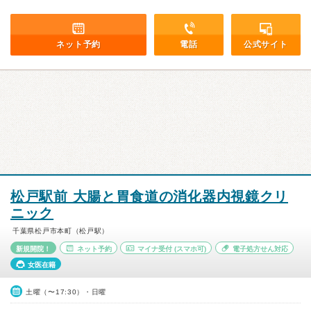
ネット予約
電話
公式サイト
松戸駅前 大腸と胃食道の消化器内視鏡クリ
ニック
千葉県松戸市本町（松戸駅）
新規開院！
ネット予約
マイナ受付
(スマホ可)
電子処方せん対応
女医在籍
土曜（〜17:30）・日曜