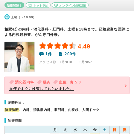
新規開院！
ネット予約
オンライン診療対応
土曜（〜18:00）
柏駅4分の内科・消化器科・肛門科。土曜も18時まで。経験豊富な医師に
よる内視鏡検査。がん専門外来。
4.49
1件
200件
アクセス数 7月:
810
| 6月:
857
消化器内科
腸炎
血便
5.0
血便ですぐに検査してもらいました。
診療科目：
健康診断
、内科、消化器内科、肛門科、内視鏡、人間ドック
診療時間
月
火
水
木
金
土
日
祝