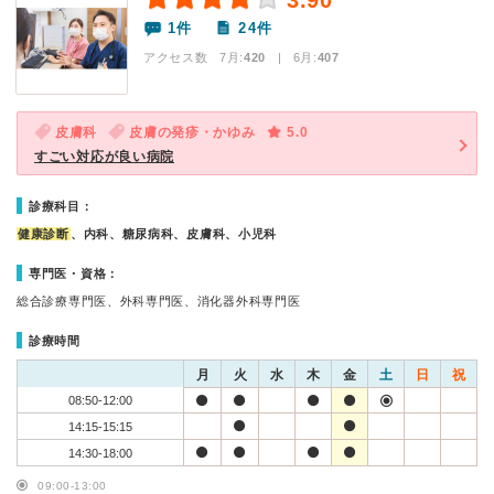
3.90
1件
24件
アクセス数 7月:
420
| 6月:
407
皮膚科
皮膚の発疹・かゆみ
5.0
すごい対応が良い病院
診療科目：
健康診断
、内科、糖尿病科、皮膚科、小児科
専門医・資格：
総合診療専門医、外科専門医、消化器外科専門医
診療時間
月
火
水
木
金
土
日
祝
08:50-12:00
14:15-15:15
14:30-18:00
09:00-13:00