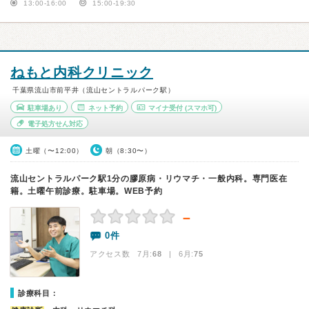
13:00-16:00
15:00-19:30
ねもと内科クリニック
千葉県流山市前平井（流山セントラルパーク駅）
駐車場あり
ネット予約
マイナ受付
(スマホ可)
電子処方せん対応
土曜（〜12:00）
朝（8:30〜）
流山セントラルパーク駅1分の膠原病・リウマチ・一般内科。専門医在
籍。土曜午前診療。駐車場。WEB予約
－
0件
アクセス数 7月:
68
| 6月:
75
診療科目：