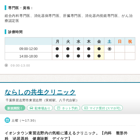
専門医・資格：
総合内科専門医、消化器病専門医、肝臓専門医、消化器内視鏡専門医、がん治
療認定医
診療時間
月
火
水
木
金
土
日
祝
09:00-12:00
14:00-18:00
09:00-13:00
ならしの共生クリニック
千葉県習志野市東習志野（実籾駅、八千代台駅）
新規開院！
駐車場あり
ネット予約
マイナ受付
(スマホ可)
土曜（〜17:30）
イオンタウン東習志野内の気軽に通えるクリニック。【内科 整形外
科 泌尿器科 健康診断 デイケア】