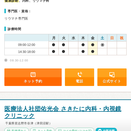
健康診断
、内科、リウマチ科
専門医・資格：
リウマチ専門医
診療時間
月
火
水
木
金
土
日
祝
09:00-12:00
14:30-18:00
08:30-12:00
ネット予約
電話
公式サイト
医療法人社団佑光会 さきたに内科・内視鏡
クリニック
千葉県習志野市谷津（津田沼駅）
駐車場あり
ネット予約
マイナ受付
(スマホ可)
女医在籍