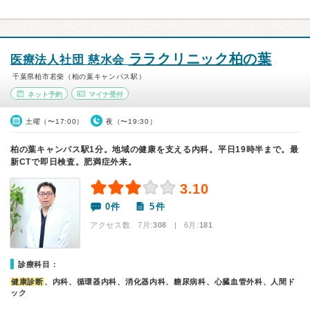
ララクリニック柏の葉
医療法人社団 慈水会
千葉県柏市若柴（柏の葉キャンパス駅）
ネット予約
マイナ受付
土曜（〜17:00）
夜（〜19:30）
柏の葉キャンパス駅1分。地域の健康を支える内科。平日19時半まで。最
新CTで即日検査。肥満症外来。
3.10
0件
5件
アクセス数 7月:
308
| 6月:
181
診療科目：
健康診断
、内科、循環器内科、消化器内科、糖尿病科、心臓血管外科、人間ド
ック