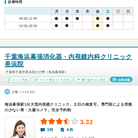
診療時間
月
火
水
木
金
土
日
祝
09:30-12:30
14:30-18:30
千葉海浜幕張消化器・内視鏡内科クリニック
美浜院
千葉県千葉市美浜区ひび野（海浜幕張駅）
ネット予約
マイナ受付
(スマホ可)
電子処方せん対応
女医在籍
土曜（〜12:00）
海浜幕張駅1分大型内視鏡クリニック。土日の検査可。専門医による苦痛
の少ない胃・大腸カメラ。完全予約制
3.32
3件
4件