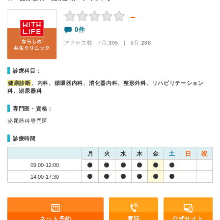
－
0件
アクセス数 7月:
305
| 6月:
288
診療科目：
健康診断
、内科、循環器内科、消化器内科、整形外科、リハビリテーション
科、泌尿器科
専門医・資格：
泌尿器科専門医
診療時間
月
火
水
木
金
土
日
祝
09:00-12:00
14:00-17:30
ネット予約
電話
公式サイト