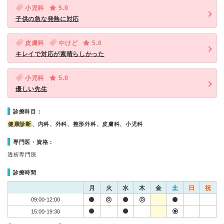
小児科
5.0
子供の急な発熱に対応
皮膚科
やけど
5.0
キレイで対応が素晴らしかった
小児科
5.0
優しい先生
診療科目：
健康診断
、内科、外科、整形外科、皮膚科、小児科
専門医・資格：
透析専門医
診療時間
月
火
水
木
金
土
日
祝
09:00-12:00
15:00-19:30