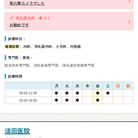
初の胃カメラでした
消化器内科
5.0
お勧めです
診療科目：
健康診断
、内科、消化器内科、小児科、内視鏡
専門医・資格：
総合内科専門医、消化器病専門医、消化器内視鏡専門医
診療時間
月
火
水
木
金
土
日
祝
09:00-12:30
15:00-18:00
須田医院