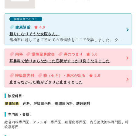
健康診断の口コミ
健康診断
4.0
頼りになりそうな女医さん。
船橋市に越してきて初めての市健診をここで受診しました。 クリニック内はとても清潔そうで綺麗です。 受付のスタッフさんもテキパキしていました。 とても暑い時期だったので行くだけで大変でしたが、
内科
慢性副鼻腔炎
鼻のつまり
5.0
耳鼻科で治りきらなかった症状がすっかり良くなりました
呼吸器内科
咳（セキ）・鼻水が出る
5.0
止まらなかった咳がピタリと止まりました
診療科目：
健康診断
、内科、呼吸器内科、循環器内科、糖尿病科
専門医・資格：
総合内科専門医、アレルギー専門医、糖尿病専門医、内分泌代謝科専門医、呼
吸器専門…