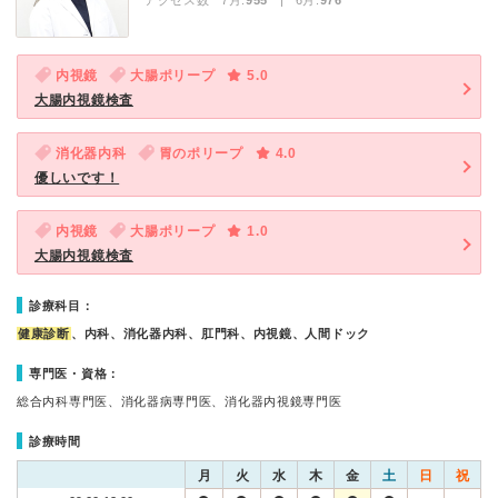
アクセス数 7月:
955
| 6月:
976
内視鏡
大腸ポリープ
5.0
大腸内視鏡検査
消化器内科
胃のポリープ
4.0
優しいです！
内視鏡
大腸ポリープ
1.0
大腸内視鏡検査
診療科目：
健康診断
、内科、消化器内科、肛門科、内視鏡、人間ドック
専門医・資格：
総合内科専門医、消化器病専門医、消化器内視鏡専門医
診療時間
月
火
水
木
金
土
日
祝