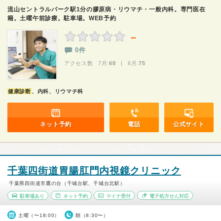
流山セントラルパーク駅1分の膠原病・リウマチ・一般内科。専門医在
籍。土曜午前診療。駐車場。WEB予約
－
0件
アクセス数 7月:
68
| 6月:
75
健康診断
、内科、リウマチ科
ネット予約
電話
公式サイト
千葉四街道胃腸肛門内視鏡クリニック
千葉県四街道市鷹の台（千城台駅、千城台北駅）
駐車場あり
ネット予約
マイナ受付
電子処方せん対応
土曜（〜18:00）
朝（8:30〜）