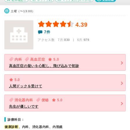
土曜（〜13:00）
4.39
7件
アクセス数 7月:
830
| 6月:
979
内科
高血圧症
5.0
高血圧症の疑いを心配し、飛び込みで初診
5.0
人間ドックを受けて
消化器内科
便秘
5.0
先生が優しいです
診療科目：
健康診断
、内科、消化器内科、内視鏡