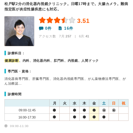
松戸駅2分の消化器内視鏡クリニック。日曜17時まで。大腸カメラ。難病
指定医が炎症性腸疾患にも対応。
3.51
0件
16件
アクセス数 7月:
257
| 6月:
41
診療科目：
健康診断
、内科、消化器内科、肛門科、内視鏡、人間ドック
専門医・資格：
消化器病専門医、肝臓専門医、消化器内視鏡専門医、がん薬物療法専門医、が
ん治療認…
診療時間
月
火
水
木
金
土
日
祝
09:00-11:45
16:00-17:30
09:00-11:30