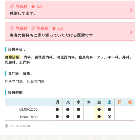
乳腺科
5.0
感謝してます。
乳腺科
乳腺症
5.0
患者の気持ちに寄り添っていただける医院です
診療科目：
健康診断
、内科、循環器内科、消化器内科、糖尿病科、アレルギー科、外科、
乳腺科、肛門科
専門医・資格：
外科専門医、乳腺専門医
診療時間
月
火
水
木
金
土
日
祝
09:00-12:30
15:00-18:30
14:00-16:30