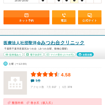
16:00-18:00
ネット予約
電話
公式サイト
みつわ台クリニック
医療法人社団聖洋会
千葉県千葉市若葉区みつわ台（みつわ台駅、動物公園駅）
駐車場あり
電子決済可
マイナ受付
(スマホ可)
女医在籍
土曜（〜12:00）
4.58
9件
アクセス数 7月:
317
| 6月:
378
整形外科
巻き爪（嵌入爪）