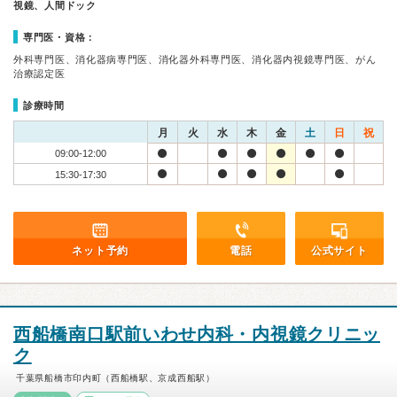
視鏡、人間ドック
専門医・資格：
外科専門医、消化器病専門医、消化器外科専門医、消化器内視鏡専門医、がん
治療認定医
診療時間
月
火
水
木
金
土
日
祝
09:00-12:00
15:30-17:30
ネット予約
電話
公式サイト
西船橋南口駅前いわせ内科・内視鏡クリニッ
ク
千葉県船橋市印内町（西船橋駅、京成西船駅）