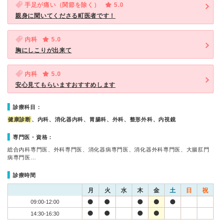
手足が痛い（関節を除く）
5.0
親身に聞いてくださる町医者です！
内科
5.0
胸にしこりが出来て
内科
5.0
安心見てもらいますおすすめします
診療科目：
健康診断
、内科、消化器内科、胃腸科、外科、整形外科、内視鏡
専門医・資格：
総合内科専門医、外科専門医、消化器病専門医、消化器外科専門医、大腸肛門
病専門医…
診療時間
月
火
水
木
金
土
日
祝
09:00-12:00
14:30-16:30