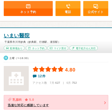
ネット予約
電話
公式サイト
いまい醫院
千葉県市川市妙典（妙典駅、行徳駅、浦安駅）
駐車場あり
ネット予約
マイナ受付
電子処方せん対応
土曜（〜16:30）
4.80
12件
アクセス数 7月:
627
| 6月:
752
乳腺科
5.0
迅速な対応に感謝しています