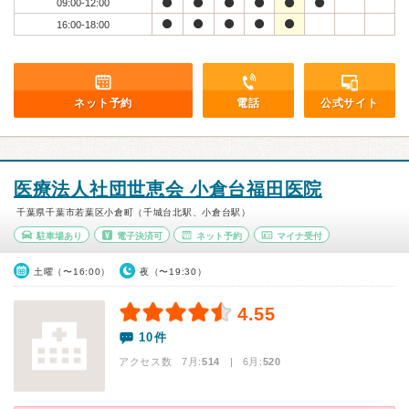
09:00-12:00
16:00-18:00
ネット予約
電話
公式サイト
医療法人社団世恵会 小倉台福田医院
千葉県千葉市若葉区小倉町（千城台北駅、小倉台駅）
駐車場あり
電子決済可
ネット予約
マイナ受付
土曜（〜16:00）
夜（〜19:30）
4.55
10件
アクセス数 7月:
514
| 6月:
520