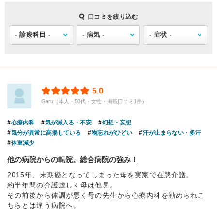
口コミを絞り込む
5.0
Garu（本人・50代・女性・掲載口コミ1件）
心療内科
気が滅入る・不安
幻想・妄想
気分が異常に高揚している
物忘れがひどい
汗が止まらない・多汗
体重減少
他の病院からの転院。総合病院の強み！
2015年、末期癌となってしまった母を実家で在態介護。
約半年間の介護虚しく母は他界。
その前後から体調が悪く母の先生から心療内科を勧められこ
ちらとは違う病院へ。