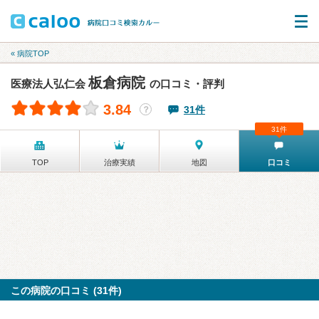
« 病院TOP
板倉病院
医療法人弘仁会
の口コミ・評判
3.84
31件
？
31件
TOP
治療実績
地図
口コミ
この病院の口コミ (31件)