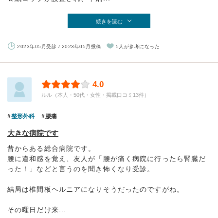
続きを読む
2023年05月受診 / 2023年05月投稿
5人が参考になった
4.0
ルル（本人・50代・女性・掲載口コミ13件）
整形外科
腰痛
大きな病院です
昔からある総合病院です。
腰に違和感を覚え、友人が「腰が痛く病院に行ったら腎臓だ
った！」などと言うのを聞き怖くなり受診。
結局は椎間板ヘルニアになりそうだったのですがね。
その曜日だけ来...