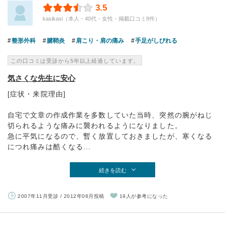
3.5
kasikasi（本人・40代・女性・掲載口コミ8件）
整形外科
腱鞘炎
肩こり・肩の痛み
手足がしびれる
この口コミは受診から5年以上経過しています。
気さくな先生に安心
[症状・来院理由]
自宅で文章の作成作業を多数していた当時、突然の腕がねじ
切られるような痛みに襲われるようになりました。
急に平気になるので、暫く放置しておきましたが、寒くなる
につれ痛みは酷くなる...
続きを読む
2007年11月受診 / 2012年06月投稿
19人が参考になった