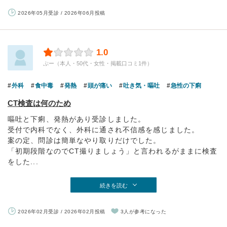
2026年05月受診 / 2026年06月投稿
1.0
ぷー（本人・50代・女性・掲載口コミ1件）
外科
食中毒
発熱
頭が痛い
吐き気・嘔吐
急性の下痢
CT検査は何のため
嘔吐と下痢、発熱があり受診しました。
受付で内科でなく、外科に通され不信感を感じました。
案の定、問診は簡単なやり取りだけでした。
「初期段階なのでCT撮りましょう」と言われるがままに検査
をした...
続きを読む
2026年02月受診 / 2026年02月投稿
3人が参考になった