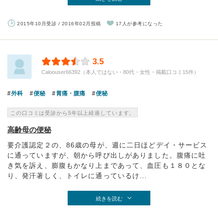
2015年10月受診 / 2016年02月投稿
17人が参考になった
3.5
Caloouser66392（本人ではない・80代・女性・掲載口コミ15件）
外科
便秘
胃痛・腹痛
便秘
この口コミは受診から5年以上経過しています。
高齢母の便秘
要介護認定２の、86歳の母が、週に二日ほどデイ・サービス
に通っていますが、朝から呼び出しがありました。腹痛に吐
き気を訴え、膨腹もかなり上まであって、血圧も１８０とな
り、発汗著しく、トイレに通っているけ...
続きを読む