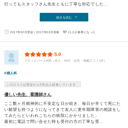
行ってもスタッフさん先生ともに丁寧な対応でした...
続きを読む
2017年02月受診 / 2017年02月投稿
11人が参考になった
5.0
ブラックパール996（本人・40代・女性・掲載口コミ1件）
婦人科
この口コミは受診から5年以上経過しています。
優しい先生、看護師さん
ここ数ヶ月精神的に不安定な日が続き、毎日が辛くて死にた
い願望も持つようになってきて友人に更年期障害の相談をし
てみたらといわれこちらの病院にかかりました。
最初に電話で問い合せた時も受付の方の丁寧な受...