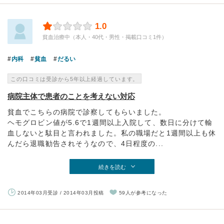
1.0
貧血治療中（本人・40代・男性・掲載口コミ1件）
内科
貧血
だるい
この口コミは受診から5年以上経過しています。
病院主体で患者のことを考えない対応
貧血でこちらの病院で診察してもらいました。
ヘモグロビン値が5.6で1週間以上入院して、数日に分けて輸
血しないと駄目と言われました。私の職場だと1週間以上も休
んだら退職勧告されそうなので、4日程度の...
続きを読む
2014年03月受診 / 2014年03月投稿
59人が参考になった