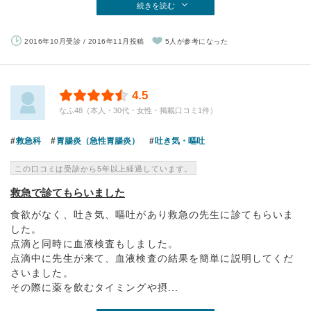
続きを読む
2016年10月受診 / 2016年11月投稿
5人が参考になった
4.5
なふ48（本人・30代・女性・掲載口コミ1件）
救急科
胃腸炎（急性胃腸炎）
吐き気・嘔吐
この口コミは受診から5年以上経過しています。
救急で診てもらいました
食欲がなく、吐き気、嘔吐があり救急の先生に診てもらいま
した。
点滴と同時に血液検査もしました。
点滴中に先生が来て、血液検査の結果を簡単に説明してくだ
さいました。
その際に薬を飲むタイミングや摂...