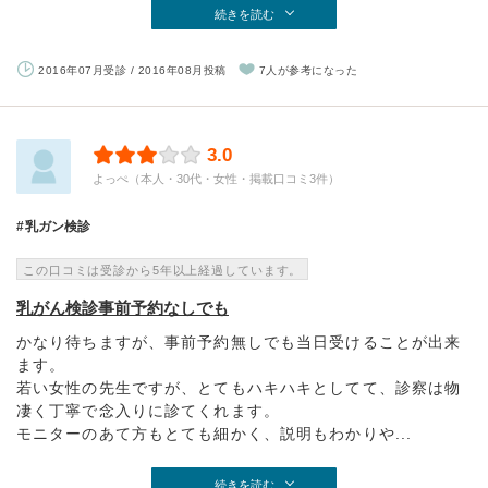
続きを読む
2016年07月受診 / 2016年08月投稿
7人が参考になった
3.0
よっぺ（本人・30代・女性・掲載口コミ3件）
乳ガン検診
この口コミは受診から5年以上経過しています。
乳がん検診事前予約なしでも
かなり待ちますが、事前予約無しでも当日受けることが出来
ます。
若い女性の先生ですが、とてもハキハキとしてて、診察は物
凄く丁寧で念入りに診てくれます。
モニターのあて方もとても細かく、説明もわかりや...
続きを読む