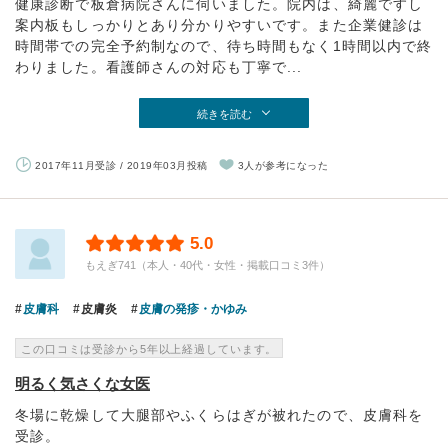
健康診断で板倉病院さんに伺いました。院内は、綺麗ですし
案内板もしっかりとあり分かりやすいです。また企業健診は
時間帯での完全予約制なので、待ち時間もなく1時間以内で終
わりました。看護師さんの対応も丁寧で...
続きを読む
2017年11月受診 / 2019年03月投稿
3人が参考になった
5.0
もえぎ741（本人・40代・女性・掲載口コミ3件）
皮膚科
皮膚炎
皮膚の発疹・かゆみ
この口コミは受診から5年以上経過しています。
明るく気さくな女医
冬場に乾燥して大腿部やふくらはぎが被れたので、皮膚科を
受診。