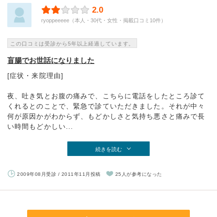
2.0
ryoppeeeee（本人・30代・女性・掲載口コミ10件）
この口コミは受診から5年以上経過しています。
盲腸でお世話になりました
[症状・来院理由]
夜、吐き気とお腹の痛みで、こちらに電話をしたところ診て
くれるとのことで、緊急で診ていただきました。それが中々
何が原因かがわからず、もどかしさと気持ち悪さと痛みで長
い時間もどかしい...
続きを読む
2009年08月受診 / 2011年11月投稿
25人が参考になった