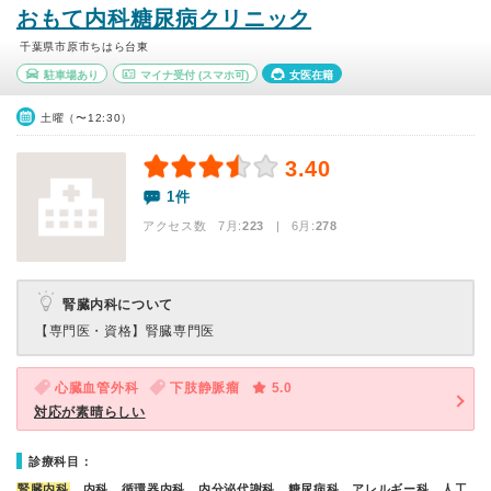
おもて内科糖尿病クリニック
千葉県市原市ちはら台東
駐車場あり
マイナ受付
(スマホ可)
女医在籍
土曜（〜12:30）
3.40
1件
アクセス数 7月:
223
| 6月:
278
腎臓内科について
【専門医・資格】
腎臓専門医
心臓血管外科
下肢静脈瘤
5.0
対応が素晴らしい
診療科目：
腎臓内科
、内科、循環器内科、内分泌代謝科、糖尿病科、アレルギー科、人工