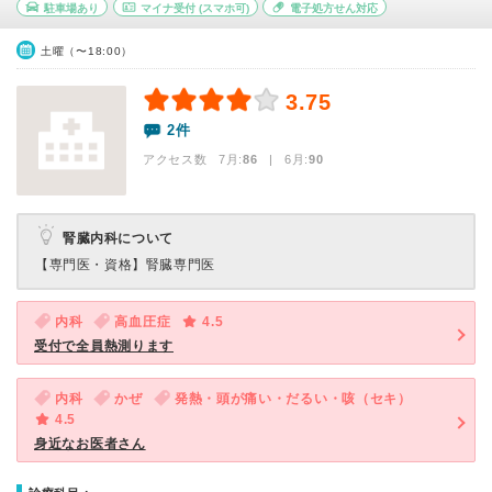
駐車場あり
マイナ受付
(スマホ可)
電子処方せん対応
土曜（〜18:00）
3.75
2件
アクセス数 7月:
86
| 6月:
90
腎臓内科について
【専門医・資格】
腎臓専門医
内科
高血圧症
4.5
受付で全員熱測ります
内科
かぜ
発熱・頭が痛い・だるい・咳（セキ）
4.5
身近なお医者さん