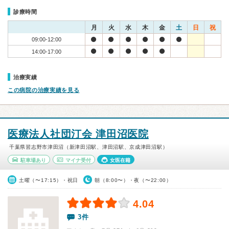
診療時間
月
火
水
木
金
土
日
祝
09:00-12:00
14:00-17:00
治療実績
この病院の治療実績を見る
医療法人社団汀会 津田沼医院
千葉県習志野市津田沼（新津田沼駅、津田沼駅、京成津田沼駅）
駐車場あり
マイナ受付
女医在籍
土曜（〜17:15）・祝日
朝（8:00〜）・夜（〜22:00）
4.04
3件