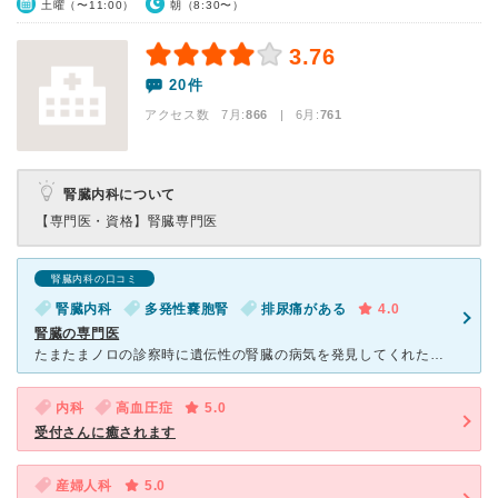
土曜（〜11:00）
朝（8:30〜）
3.76
20件
アクセス数 7月:
866
| 6月:
761
腎臓内科について
【専門医・資格】
腎臓専門医
腎臓内科の口コミ
腎臓内科
多発性嚢胞腎
排尿痛がある
4.0
腎臓の専門医
たまたまノロの診察時に遺伝性の腎臓の病気を発見してくれた病院です。 まだ透析等の重い状態ではないため、予約は取れません。金曜の外来の17時スタートを確実にするために一時間前には並ぶようにしていま
内科
高血圧症
5.0
受付さんに癒されます
産婦人科
5.0