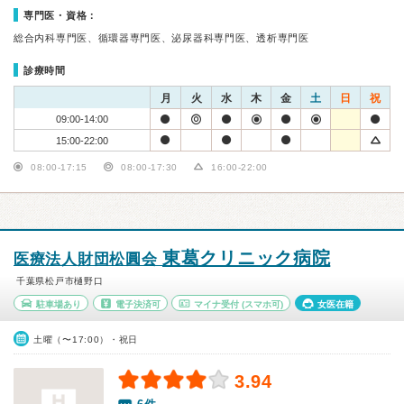
専門医・資格：
総合内科専門医、循環器専門医、泌尿器科専門医、透析専門医
診療時間
月
火
水
木
金
土
日
祝
09:00-14:00
15:00-22:00
08:00-17:15
08:00-17:30
16:00-22:00
東葛クリニック病院
医療法人財団松圓会
千葉県松戸市樋野口
駐車場あり
電子決済可
マイナ受付
(スマホ可)
女医在籍
土曜（〜17:00）・祝日
3.94