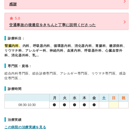
感謝
5.0
交通事故の後遺症をきちんと丁寧に説明くださった
診療科目：
腎臓内科
、内科、呼吸器内科、循環器内科、消化器内科、胃腸科、糖尿病科、
リウマチ科、アレルギー科、神経内科、血液内科、呼吸器外科、心臓血管外
科、消化器外科、乳…
専門医・資格：
総合内科専門医、総合診療専門医、アレルギー専門医、リウマチ専門医、感染
症専門医…
診療時間
月
火
水
木
金
土
日
祝
08:30-10:30
治療実績
この病院の治療実績を見る