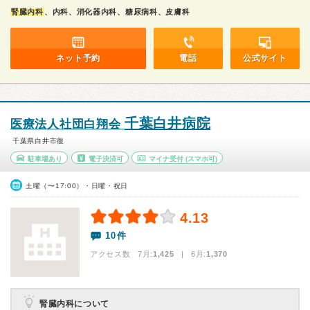
腎臓内科
、内科、消化器内科、糖尿病科、皮膚科
ネット予約
電話
公式サイト
千葉白井病院
医療法人社団白翔会
千葉県白井市復
駐車場あり
電子決済可
マイナ受付
(スマホ可)
土曜（〜17:00）・日曜・祝日
4.13
10件
アクセス数 7月:
1,425
| 6月:
1,370
腎臓内科について