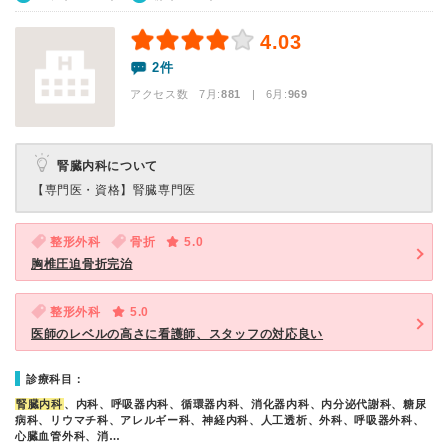
4.03
2件
アクセス数 7月:
881
| 6月:
969
腎臓内科について
【専門医・資格】
腎臓専門医
整形外科
骨折
5.0
胸椎圧迫骨折完治
整形外科
5.0
医師のレベルの高さに看護師、スタッフの対応良い
診療科目：
腎臓内科
、内科、呼吸器内科、循環器内科、消化器内科、内分泌代謝科、糖尿
病科、リウマチ科、アレルギー科、神経内科、人工透析、外科、呼吸器外科、
心臓血管外科、消…