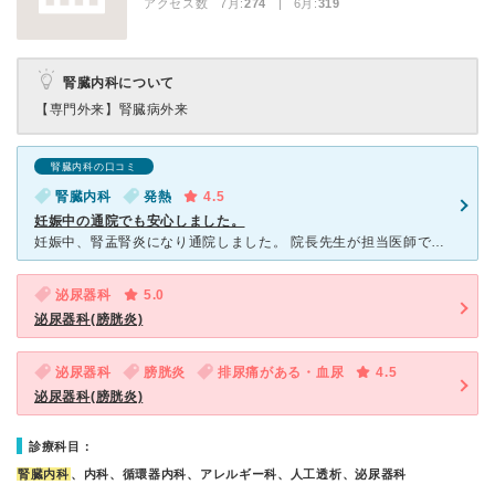
アクセス数 7月:
274
| 6月:
319
腎臓内科について
【専門外来】
腎臓病外来
腎臓内科の口コミ
腎臓内科
発熱
4.5
妊娠中の通院でも安心しました。
妊娠中、腎盂腎炎になり通院しました。 院長先生が担当医師でしたが、気さくで優しく、とても元気で笑顔のいいノリのあるおじちゃん先生で、すっかり安心しました。 腎臓をエコーで見てくださったときも、赤ち
泌尿器科
5.0
泌尿器科(膀胱炎)
泌尿器科
膀胱炎
排尿痛がある・血尿
4.5
泌尿器科(膀胱炎)
診療科目：
腎臓内科
、内科、循環器内科、アレルギー科、人工透析、泌尿器科