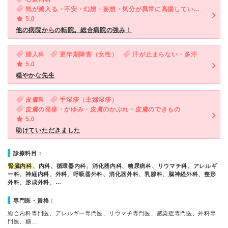
気が滅入る・不安・幻想・妄想・気分が異常に高揚している・物忘れがひどい・汗が止まらない・多汗・体重減少
5.0
他の病院からの転院。総合病院の強み！
婦人科
更年期障害（女性）
汗が止まらない・多汗
5.0
穏やかな先生
皮膚科
手湿疹（主婦湿疹）
皮膚の発疹・かゆみ・皮膚のかぶれ・皮膚のできもの
5.0
助けていただきました
診療科目：
腎臓内科
、内科、循環器内科、消化器内科、糖尿病科、リウマチ科、アレルギ
ー科、神経内科、外科、呼吸器外科、消化器外科、乳腺科、脳神経外科、整形
外科、形成外科、…
専門医・資格：
総合内科専門医、アレルギー専門医、リウマチ専門医、感染症専門医、外科専
門医、糖…