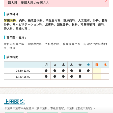
婦人科、産婦人科の女医さん
診療科目：
腎臓内科
、内科、循環器内科、消化器内科、糖尿病科、人工透析、外科、整形
外科、リハビリテーション科、皮膚科、泌尿器科、眼科、耳鼻咽喉科、産科、
婦人科、産婦人科…
専門医・資格：
総合内科専門医、血液専門医、外科専門医、糖尿病専門医、内分泌代謝科専門
医、循環…
診療時間
月
火
水
木
金
土
日
祝
08:30-11:00
13:30-15:00
上田医院
千葉県千葉市中央区登戸（新千葉駅、市役所前駅、千葉駅（京成千葉駅））