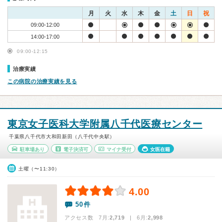
月
火
水
木
金
土
日
祝
09:00-12:00
14:00-17:00
09:00-12:15
治療実績
この病院の治療実績を見る
東京女子医科大学附属八千代医療センター
千葉県八千代市大和田新田（八千代中央駅）
駐車場あり
電子決済可
マイナ受付
女医在籍
土曜（〜11:30）
4.00
50件
アクセス数 7月:
2,719
| 6月:
2,998