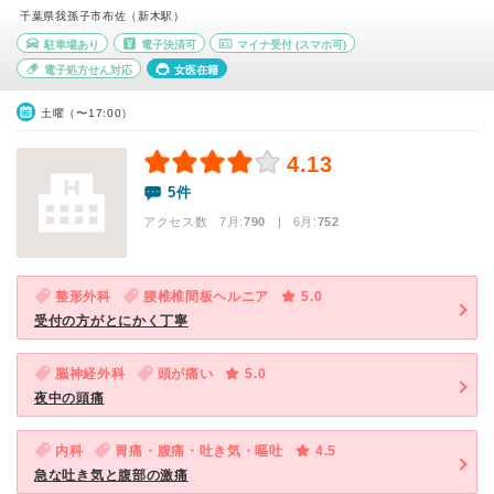
千葉県我孫子市布佐（新木駅）
駐車場あり
電子決済可
マイナ受付
(スマホ可)
電子処方せん対応
女医在籍
土曜（〜17:00）
4.13
5件
アクセス数 7月:
790
| 6月:
752
整形外科
腰椎椎間板ヘルニア
5.0
受付の方がとにかく丁寧
脳神経外科
頭が痛い
5.0
夜中の頭痛
内科
胃痛・腹痛・吐き気・嘔吐
4.5
急な吐き気と腹部の激痛