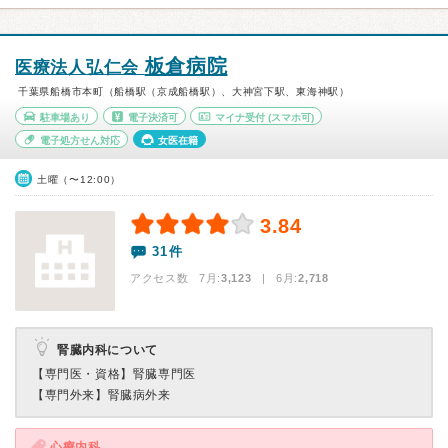
板倉病院
医療法人弘仁会
千葉県船橋市本町（船橋駅（京成船橋駅）、大神宮下駅、東海神駅）
駐車場あり
電子決済可
マイナ受付
(スマホ可)
電子処方せん対応
女医在籍
土曜（〜12:00）
3.84
31件
アクセス数 7月:
3,123
| 6月:
2,718
腎臓内科について
【専門医・資格】
腎臓専門医
【専門外来】
腎臓病外来
心療内科