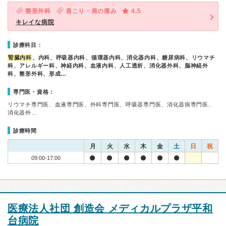
整形外科
肩こり・肩の痛み
4.5
キレイな病院
診療科目：
腎臓内科
、内科、呼吸器内科、循環器内科、消化器内科、糖尿病科、リウマチ
科、アレルギー科、神経内科、血液内科、人工透析、消化器外科、脳神経外
科、整形外科、形成…
専門医・資格：
リウマチ専門医、血液専門医、外科専門医、呼吸器専門医、消化器病専門医、
消化器外…
診療時間
月
火
水
木
金
土
日
祝
09:00-17:00
医療法人社団 創造会 メディカルプラザ平和
台病院