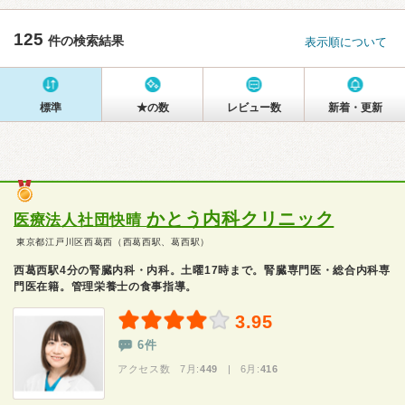
125
件の検索結果
表示順について
標準
★の数
レビュー数
新着・更新
かとう内科クリニック
医療法人社団快晴
東京都江戸川区西葛西（西葛西駅、葛西駅）
西葛西駅4分の腎臓内科・内科。土曜17時まで。腎臓専門医・総合内科専
門医在籍。管理栄養士の食事指導。
3.95
6件
アクセス数 7月:
449
| 6月:
416