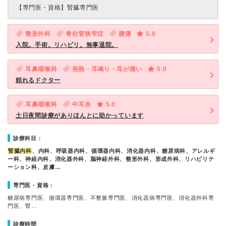
【専門医・資格】
腎臓専門医
整形外科
脊柱管狭窄症
腰痛
5.0
入院。手術。リハビリ。無事退院。
耳鼻咽喉科
発熱・耳鳴り・耳が痛い
5.0
頼れるドクター
耳鼻咽喉科
中耳炎
5.0
土日夜間診療がありほんとに助かっています
診療科目：
腎臓内科
、内科、呼吸器内科、循環器内科、消化器内科、糖尿病科、アレルギ
ー科、神経内科、消化器外科、脳神経外科、整形外科、形成外科、リハビリテ
ーション科、皮膚…
専門医・資格：
糖尿病専門医、循環器専門医、不整脈専門医、消化器病専門医、消化器外科専
門医、腎…
診療時間