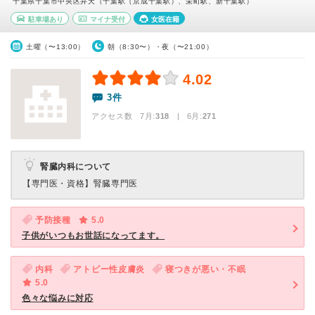
千葉県千葉市中央区弁天（千葉駅（京成千葉駅）、栄町駅、新千葉駅）
駐車場あり
マイナ受付
女医在籍
土曜（〜13:00）
朝（8:30〜）・夜（〜21:00）
4.02
3件
アクセス数 7月:
318
| 6月:
271
腎臓内科について
【専門医・資格】
腎臓専門医
予防接種
5.0
子供がいつもお世話になってます。
内科
アトピー性皮膚炎
寝つきが悪い・不眠
5.0
色々な悩みに対応