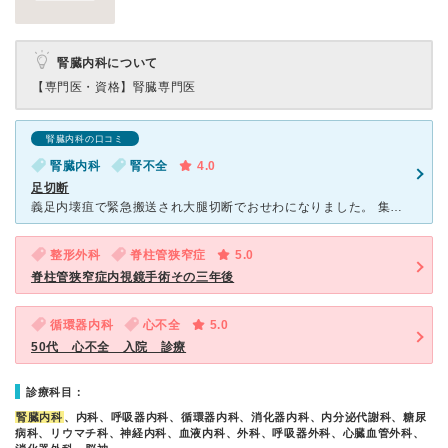
腎臓内科について
【専門医・資格】
腎臓専門医
腎臓内科の口コミ
腎臓内科
腎不全
4.0
足切断
義足内壊疽で緊急搬送され大腿切断でおせわになりました。 集中治療室に運ばれて下の世話から清拭、透析、検査、至れり尽せりでした。 携帯の充電器を搬送時に持っておらず充電に苦労したら看護師さんの私物を
整形外科
脊柱管狭窄症
5.0
脊柱管狭窄症内視鏡手術その三年後
循環器内科
心不全
5.0
50代 心不全 入院 診療
診療科目：
腎臓内科
、内科、呼吸器内科、循環器内科、消化器内科、内分泌代謝科、糖尿
病科、リウマチ科、神経内科、血液内科、外科、呼吸器外科、心臓血管外科、