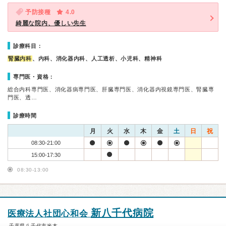
予防接種
4.0
綺麗な院内、優しい先生
診療科目：
腎臓内科
、内科、消化器内科、人工透析、小児科、精神科
専門医・資格：
総合内科専門医、消化器病専門医、肝臓専門医、消化器内視鏡専門医、腎臓専
門医、透…
診療時間
月
火
水
木
金
土
日
祝
08:30-21:00
15:00-17:30
08:30-13:00
新八千代病院
医療法人社団心和会
千葉県八千代市米本