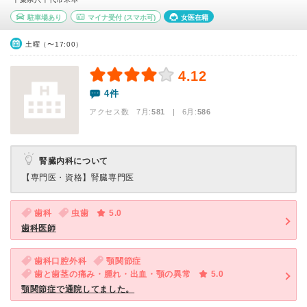
駐車場あり
マイナ受付
(スマホ可)
女医在籍
土曜（〜17:00）
4.12
4件
アクセス数 7月:
581
| 6月:
586
腎臓内科について
【専門医・資格】
腎臓専門医
歯科
虫歯
5.0
歯科医師
歯科口腔外科
顎関節症
歯と歯茎の痛み・腫れ・出血・顎の異常
5.0
顎関節症で通院してました。