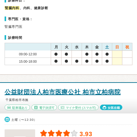
診療科目：
腎臓内科
、内科、健康診断
専門医・資格：
腎臓専門医
診療時間
月
火
水
木
金
土
日
祝
09:00-12:00
15:00-18:00
公益財団法人柏市医療公社 柏市立柏病院
千葉県柏市布施
駐車場あり
電子決済可
マイナ受付
(スマホ可)
女医在籍
土曜（〜12:30）
3.93