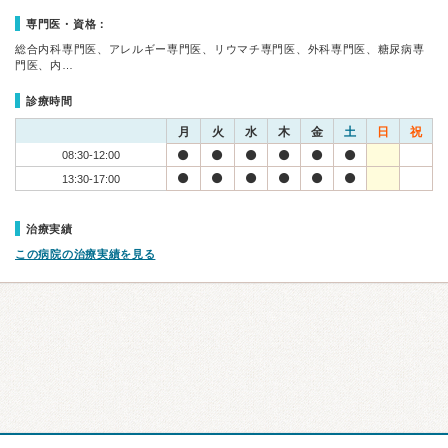
専門医・資格：
総合内科専門医、アレルギー専門医、リウマチ専門医、外科専門医、糖尿病専
門医、内…
診療時間
月
火
水
木
金
土
日
祝
08:30-12:00
13:30-17:00
治療実績
この病院の治療実績を見る