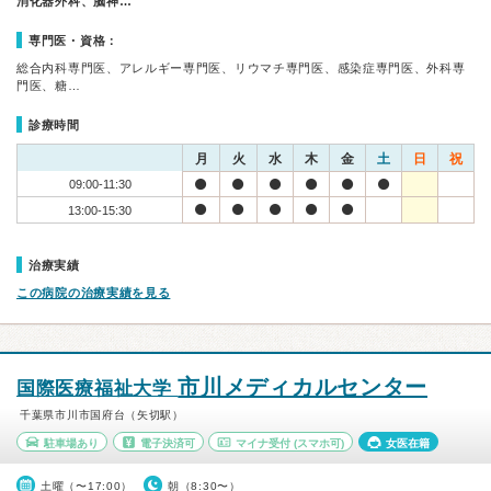
消化器外科、脳神…
専門医・資格：
総合内科専門医、アレルギー専門医、リウマチ専門医、感染症専門医、外科専
門医、糖…
診療時間
月
火
水
木
金
土
日
祝
09:00-11:30
13:00-15:30
治療実績
この病院の治療実績を見る
市川メディカルセンター
国際医療福祉大学
千葉県市川市国府台（矢切駅）
駐車場あり
電子決済可
マイナ受付
(スマホ可)
女医在籍
土曜（〜17:00）
朝（8:30〜）