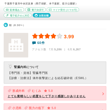
千葉県千葉市中央区亥鼻（県庁前駅、本千葉駅、葭川公園駅）
駐車場あり
電子決済可
マイナ受付
(スマホ可)
電子処方せん対応
女医在籍
朝（8:30〜）
3.99
60件
アクセス数 7月:
5,286
| 6月:
6,267
腎臓内科について
【専門医・資格】
腎臓専門医
【診療・治療法】
体外衝撃波による結石破砕術（ESWL）
形成外科
むくみ
5.0
とても素晴らしい処置をして下さり感謝しかありません
小児科
視力の低下
5.0