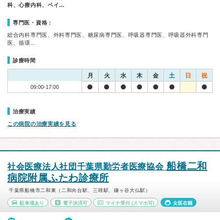
科、心療内科、ペイ…
専門医・資格：
総合内科専門医、外科専門医、糖尿病専門医、呼吸器専門医、呼吸器外科専門
医、循環…
診療時間
月
火
水
木
金
土
日
祝
09:00-17:00
治療実績
この病院の治療実績を見る
船橋二和
社会医療法人社団千葉県勤労者医療協会
病院附属ふたわ診療所
千葉県船橋市二和東（二和向台駅、三咲駅、鎌ヶ谷大仏駅）
駐車場あり
電子決済可
マイナ受付
(スマホ可)
女医在籍