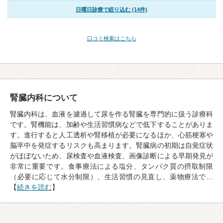
日曜日診療で絞り込む (14件)
口コミ検索はこちら
腎臓内科について
腎臓内科は、血液を濾過して尿を作る腎臓を専門的に扱う診療科
です。腎機能は、加齢や生活習慣病などで低下することがありま
す。進行すると人工透析や腎移植が必要になるほか、心筋梗塞や
脳卒中を発症するリスクも高まります。腎臓病の初期は自覚症状
がほぼないため、尿検査や血液検査、画像診断による早期発見が
非常に重要です。食事療法による塩分、タンパク質の摂取制限
（必要に応じて水分制限）、生活習慣の見直し、薬物療法で…
【
続きを読む
】