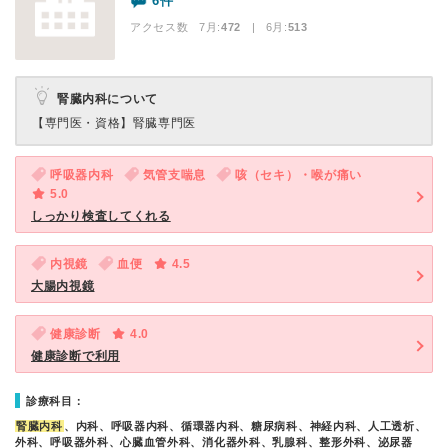
6件
アクセス数 7月:
472
| 6月:
513
腎臓内科について
【専門医・資格】
腎臓専門医
呼吸器内科
気管支喘息
咳（セキ）・喉が痛い
5.0
しっかり検査してくれる
内視鏡
血便
4.5
大腸内視鏡
健康診断
4.0
健康診断で利用
診療科目：
腎臓内科
、内科、呼吸器内科、循環器内科、糖尿病科、神経内科、人工透析、
外科、呼吸器外科、心臓血管外科、消化器外科、乳腺科、整形外科、泌尿器