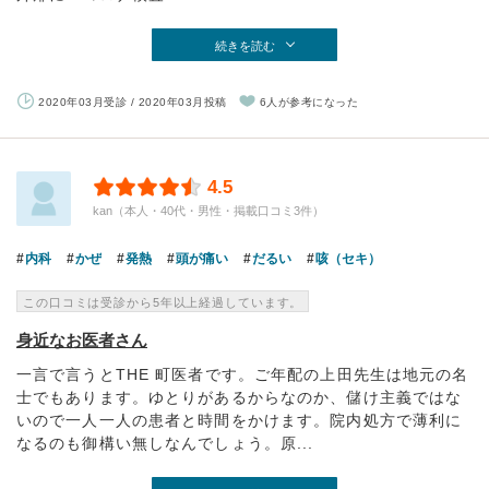
続きを読む
2020年03月受診 / 2020年03月投稿
6人が参考になった
4.5
kan（本人・40代・男性・掲載口コミ3件）
内科
かぜ
発熱
頭が痛い
だるい
咳（セキ）
この口コミは受診から5年以上経過しています。
身近なお医者さん
一言で言うとTHE 町医者です。ご年配の上田先生は地元の名
士でもあります。ゆとりがあるからなのか、儲け主義ではな
いので一人一人の患者と時間をかけます。院内処方で薄利に
なるのも御構い無しなんでしょう。原...