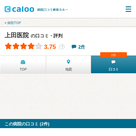
« 病院TOP
上田医院
の口コミ・評判
3.75
2件
？
2件
TOP
地図
口コミ
この病院の口コミ (2件)