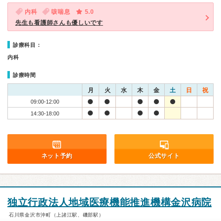
内科
咳喘息
5.0
先生も看護師さんも優しいです
診療科目：
内科
診療時間
月
火
水
木
金
土
日
祝
09:00-12:00
14:30-18:00
ネット予約
公式サイト
独立行政法人地域医療機能推進機構金沢病院
石川県金沢市沖町（上諸江駅、磯部駅）