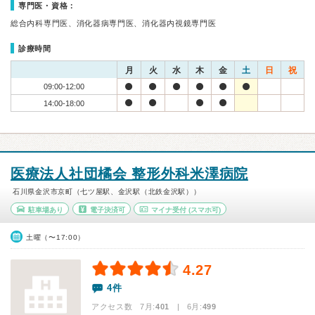
専門医・資格：
総合内科専門医、消化器病専門医、消化器内視鏡専門医
診療時間
月
火
水
木
金
土
日
祝
09:00-12:00
14:00-18:00
医療法人社団橘会 整形外科米澤病院
石川県金沢市京町（七ツ屋駅、金沢駅（北鉄金沢駅））
駐車場あり
電子決済可
マイナ受付
(スマホ可)
土曜（〜17:00）
4.27
4件
アクセス数 7月:
401
| 6月:
499