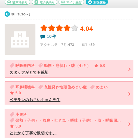
駐車場あり
電子決済可
マイナ受付
女医在籍
朝（8:30〜）
4.04
10件
アクセス数 7月:
473
| 6月:
459
呼吸器内科
動悸・息切れ・咳（セキ）
5.0
スタッフがとても親切
耳鼻咽喉科
良性発作性頭位めまい症
めまい
5.0
ベテランのおじいちゃん先生
小児科
発熱（子供）・腹痛・吐き気・嘔吐（子供）・咳・呼吸困難（子供）・下痢（子供）
5.0
とにかく丁寧で親切です。