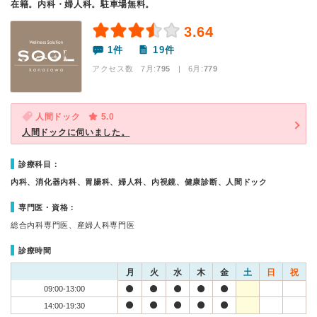
在籍。内科・婦人科。駐車場無料。
3.64
1件
19件
アクセス数 7月:
795
| 6月:
779
人間ドック
5.0
人間ドックに伺いました。
診療科目：
内科、消化器内科、胃腸科、婦人科、内視鏡、健康診断、人間ドック
専門医・資格：
総合内科専門医、産婦人科専門医
診療時間
月
火
水
木
金
土
日
祝
09:00-13:00
14:00-19:30