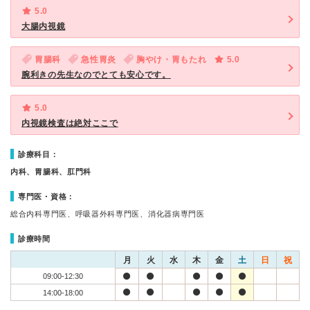
5.0
大腸内視鏡
胃腸科
急性胃炎
胸やけ・胃もたれ
5.0
腕利きの先生なのでとても安心です。
5.0
内視鏡検査は絶対ここで
診療科目：
内科、胃腸科、肛門科
専門医・資格：
総合内科専門医、呼吸器外科専門医、消化器病専門医
診療時間
月
火
水
木
金
土
日
祝
09:00-12:30
14:00-18:00