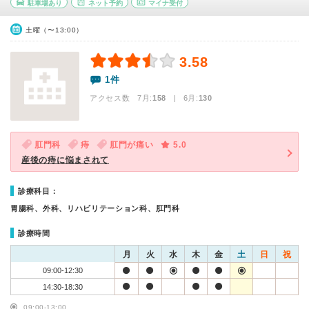
駐車場あり
ネット予約
マイナ受付
土曜（〜13:00）
3.58
1件
アクセス数 7月:
158
| 6月:
130
肛門科
痔
肛門が痛い
5.0
産後の痔に悩まされて
診療科目：
胃腸科、外科、リハビリテーション科、肛門科
診療時間
月
火
水
木
金
土
日
祝
09:00-12:30
14:30-18:30
09:00-13:00