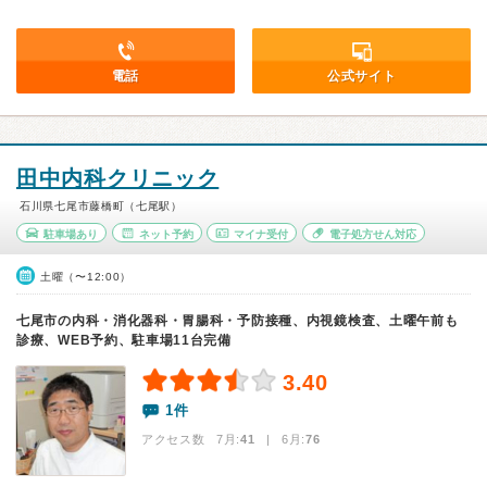
電話
公式サイト
田中内科クリニック
石川県七尾市藤橋町（七尾駅）
駐車場あり
ネット予約
マイナ受付
電子処方せん対応
土曜（〜12:00）
七尾市の内科・消化器科・胃腸科・予防接種、内視鏡検査、土曜午前も
診療、WEB予約、駐車場11台完備
3.40
1件
アクセス数 7月:
41
| 6月:
76