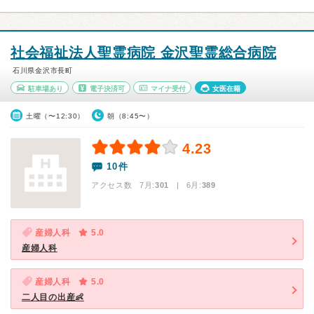
社会福祉法人聖霊病院 金沢聖霊総合病院
石川県金沢市長町
駐車場あり
電子決済可
マイナ受付
女医在籍
土曜（〜12:30）
朝（8:45〜）
4.23
10件
アクセス数 7月:
301
| 6月:
389
産婦人科
5.0
産婦人科
産婦人科
5.0
二人目の出産👶