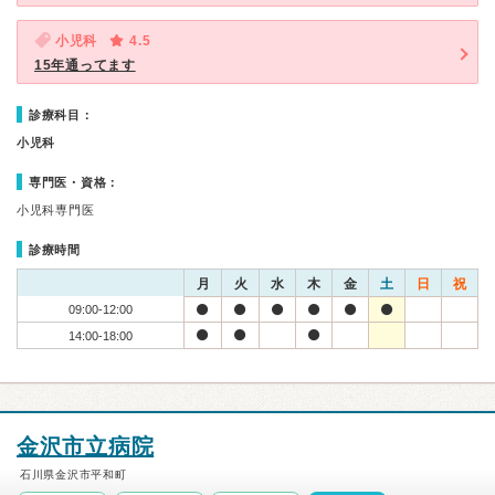
小児科
4.5
15年通ってます
診療科目：
小児科
専門医・資格：
小児科専門医
診療時間
月
火
水
木
金
土
日
祝
09:00-12:00
14:00-18:00
金沢市立病院
石川県金沢市平和町