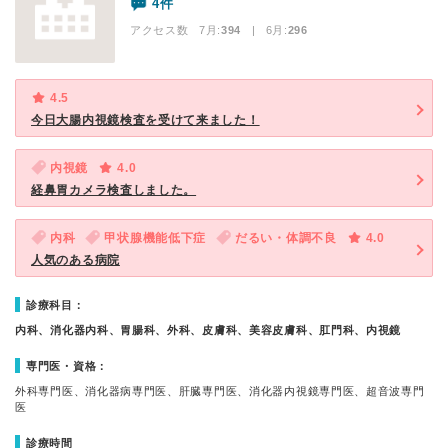
4件
アクセス数 7月:
394
| 6月:
296
4.5
今日大腸内視鏡検査を受けて来ました！
内視鏡
4.0
経鼻胃カメラ検査しました。
内科
甲状腺機能低下症
だるい・体調不良
4.0
人気のある病院
診療科目：
内科、消化器内科、胃腸科、外科、皮膚科、美容皮膚科、肛門科、内視鏡
専門医・資格：
外科専門医、消化器病専門医、肝臓専門医、消化器内視鏡専門医、超音波専門
医
診療時間