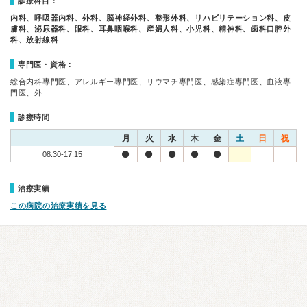
診療科目：
内科、呼吸器内科、外科、脳神経外科、整形外科、リハビリテーション科、皮
膚科、泌尿器科、眼科、耳鼻咽喉科、産婦人科、小児科、精神科、歯科口腔外
科、放射線科
専門医・資格：
総合内科専門医、アレルギー専門医、リウマチ専門医、感染症専門医、血液専
門医、外…
診療時間
月
火
水
木
金
土
日
祝
08:30-17:15
治療実績
この病院の治療実績を見る