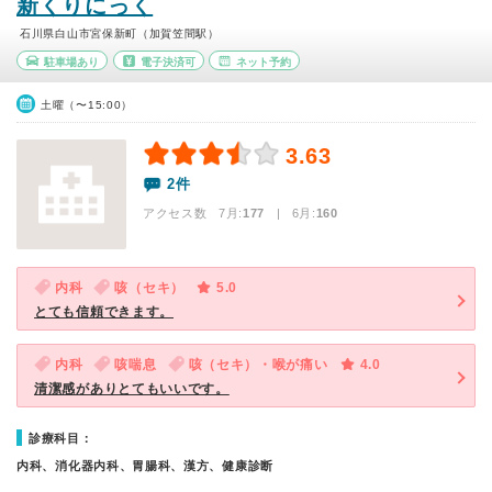
新くりにっく
石川県白山市宮保新町（加賀笠間駅）
駐車場あり
電子決済可
ネット予約
土曜（〜15:00）
3.63
2件
アクセス数 7月:
177
| 6月:
160
内科
咳（セキ）
5.0
とても信頼できます。
内科
咳喘息
咳（セキ）・喉が痛い
4.0
清潔感がありとてもいいです。
診療科目：
内科、消化器内科、胃腸科、漢方、健康診断