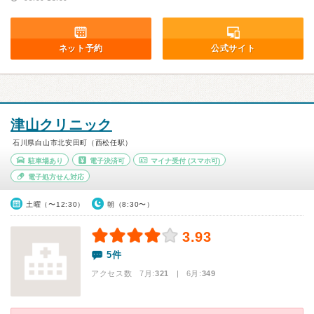
ネット予約
公式サイト
津山クリニック
石川県白山市北安田町（西松任駅）
駐車場あり
電子決済可
マイナ受付
(スマホ可)
電子処方せん対応
土曜（〜12:30）
朝（8:30〜）
3.93
5件
アクセス数 7月:
321
| 6月:
349