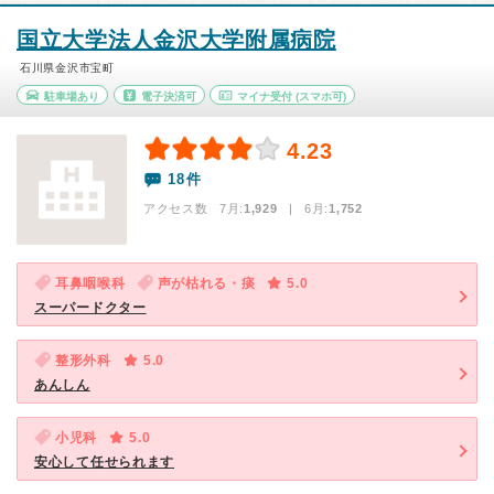
国立大学法人金沢大学附属病院
石川県金沢市宝町
駐車場あり
電子決済可
マイナ受付
(スマホ可)
4.23
18件
アクセス数 7月:
1,929
| 6月:
1,752
耳鼻咽喉科
声が枯れる・痰
5.0
スーパードクター
整形外科
5.0
あんしん
小児科
5.0
安心して任せられます