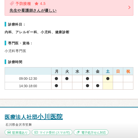
予防接種
4.5
先生や看護師さんが優しい
診療科目：
内科、アレルギー科、小児科、健康診断
専門医・資格：
小児科専門医
診療時間
月
火
水
木
金
土
日
祝
09:00-12:30
14:30-18:00
小川医院
医療法人社団
石川県金沢市笠舞
駐車場あり
マイナ受付
(スマホ可)
電子処方せん対応