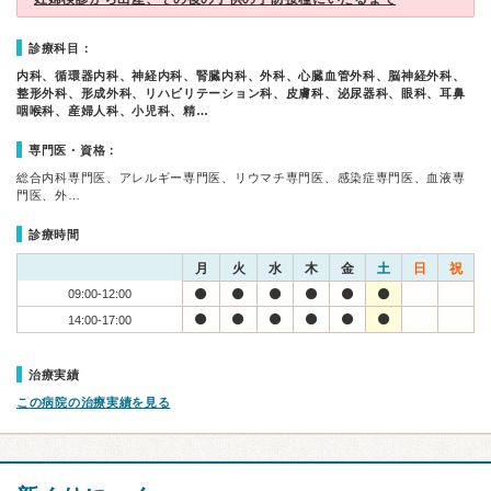
診療科目：
内科、循環器内科、神経内科、腎臓内科、外科、心臓血管外科、脳神経外科、
整形外科、形成外科、リハビリテーション科、皮膚科、泌尿器科、眼科、耳鼻
咽喉科、産婦人科、小児科、精…
専門医・資格：
総合内科専門医、アレルギー専門医、リウマチ専門医、感染症専門医、血液専
門医、外…
診療時間
月
火
水
木
金
土
日
祝
09:00-12:00
14:00-17:00
治療実績
この病院の治療実績を見る