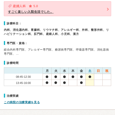
産婦人科
5.0
すごく楽しい入院生活でした。
診療科目：
内科、消化器内科、胃腸科、リウマチ科、アレルギー科、外科、整形外科、リ
ハビリテーション科、肛門科、産婦人科、小児科、漢方
専門医・資格：
総合内科専門医、アレルギー専門医、糖尿病専門医、呼吸器専門医、消化器病
専門医、…
診療時間
月
火
水
木
金
土
日
祝
08:45-12:30
13:45-16:00
治療実績
この病院の治療実績を見る