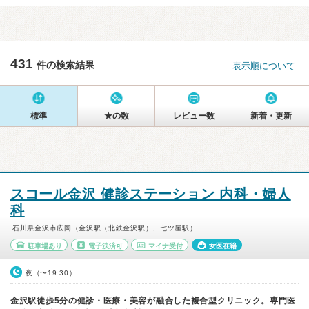
431
件の検索結果
表示順について
標準
★の数
レビュー数
新着・更新
スコール金沢 健診ステーション 内科・婦人
科
石川県金沢市広岡（金沢駅（北鉄金沢駅）、七ツ屋駅）
駐車場あり
電子決済可
マイナ受付
女医在籍
夜（〜19:30）
金沢駅徒歩5分の健診・医療・美容が融合した複合型クリニック。専門医