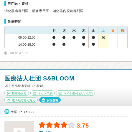
専門医・資格：
消化器病専門医、肝臓専門医、消化器内視鏡専門医
診療時間
月
火
水
木
金
土
日
祝
09:00-12:00
14:00-18:00
09:00-15:00
医療法人社団 S&BLOOM
石川県小松市栄町（小松駅）
駐車場あり
ネット予約
マイナ受付
(スマホ可)
電子処方せん対応
女医在籍
土曜（〜15:30）
3.75