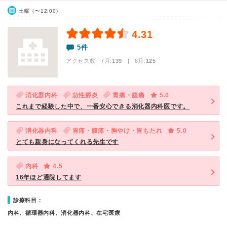
土曜（〜12:00）
4.31
5件
アクセス数 7月:
139
| 6月:
125
消化器内科
急性膵炎
胃痛・腹痛
5.0
これまで経験した中で、一番安心できる消化器内科医です。
消化器内科
胃痛・腹痛・胸やけ・胃もたれ
5.0
とても親身になってくれる先生です
内科
4.5
16年ほど通院してます
診療科目：
内科、循環器内科、消化器内科、在宅医療