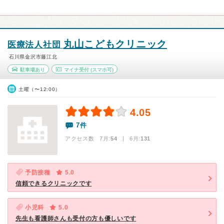
丸山こどもクリニック
医療法人社団
石川県金沢市藤江北
駐車場あり
マイナ受付
(スマホ可)
土曜（〜12:00）
4.05
7件
アクセス数 7月:
54
| 6月:
131
予防接種
5.0
信頼できるクリニックです
小児科
5.0
先生も看護師さんも受付の方も優しいです