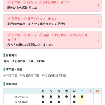
肛門科
痔ろう
肛門が痛い
5.0
県外からの受診でした
肛門科
肛門がかゆい
5.0
肛門のかゆみ（ようやく出会えたいい医者）
肛門科
痔ろう
発熱・肛門が痛い・肛門から出血
4.5
痔ろうの際にお世話になりました。
診療科目：
内科、消化器内科、外科、肛門科
専門医・資格：
外科専門医、消化器病専門医、消化器内視鏡専門医
診療時間
月
火
水
木
金
土
日
祝
08:30-12:30
14:30-18:00