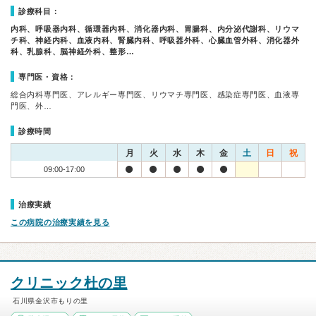
診療科目：
内科、呼吸器内科、循環器内科、消化器内科、胃腸科、内分泌代謝科、リウマ
チ科、神経内科、血液内科、腎臓内科、呼吸器外科、心臓血管外科、消化器外
科、乳腺科、脳神経外科、整形…
専門医・資格：
総合内科専門医、アレルギー専門医、リウマチ専門医、感染症専門医、血液専
門医、外…
診療時間
月
火
水
木
金
土
日
祝
09:00-17:00
治療実績
この病院の治療実績を見る
クリニック杜の里
石川県金沢市もりの里