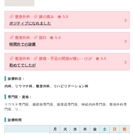
整形外科
膝の痛み
5.0
ポジティブになれました
整形外科
脱臼
5.0
時間外での診療
整形外科
腰痛・手足の関節が痛い・けが
5.0
初めてでしたが
診療科目：
内科、リウマチ科、整形外科、リハビリテーション科
専門医・資格：
リウマチ専門医、糖尿病専門医、循環器専門医、神経内科専門医、整形外科専
門医、リ…
診療時間
月
火
水
木
金
土
日
祝