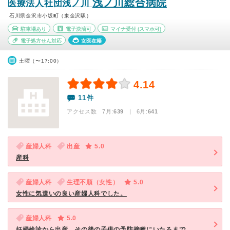
浅ノ川総合病院
医療法人社団浅ノ川
石川県金沢市小坂町（東金沢駅）
駐車場あり
電子決済可
マイナ受付
(スマホ可)
電子処方せん対応
女医在籍
土曜（〜17:00）
4.14
11件
アクセス数 7月:
639
| 6月:
641
産婦人科
出産
5.0
産科
産婦人科
生理不順（女性）
5.0
女性に気遣いの良い産婦人科でした。
産婦人科
5.0
妊婦検診から出産、その後の子供の予防接種にいたるまで