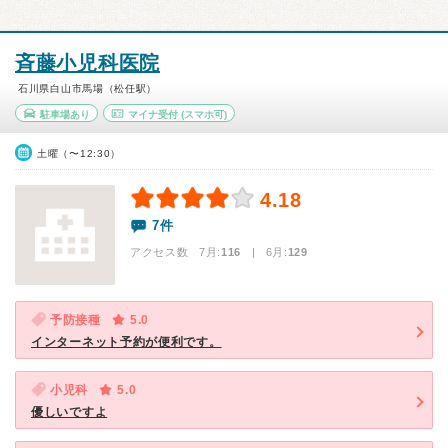
斉藤小児科医院
石川県白山市馬場（松任駅）
駐車場あり
マイナ受付
(スマホ可)
土曜（〜12:30）
4.18
7件
アクセス数 7月:
116
| 6月:
129
予防接種
5.0
インターネット予約が便利です。
小児科
5.0
優しいですよ