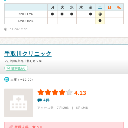
月
火
水
木
金
土
日
祝
09:00-17:45
13:00-15:30
09:00-12:30
手取川クリニック
石川県能美郡川北町壱ツ屋
駐車場あり
土曜（〜12:00）
4.13
4件
アクセス数 7月:
203
| 6月:
248
産婦人科
5.0