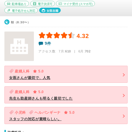
駐車場あり
電子決済可
マイナ受付
(スマホ可)
電子処方せん対応
女医在籍
朝（8:30〜）
4.32
9件
アクセス数 7月:
610
| 6月:
702
産婦人科
5.0
女医さんが親切で、人気
産婦人科
5.0
先生も助産師さんも明るく親切でした
小児科
ヘルパンギーナ
5.0
スタッフの対応が素晴らしい。