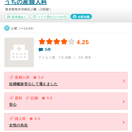
うちの産婦人科
熊本県熊本市南区八幡（川尻駅）
駐車場あり
マイナ受付
(スマホ可)
女医在籍
土曜（〜13:00）
4.25
5件
アクセス数 7月:
228
| 6月:
279
産婦人科
5.0
妊婦健診安心して通えました
産科
妊娠
5.0
安心
婦人科
4.5
女性の先生