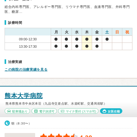
総合内科専門医、アレルギー専門医、リウマチ専門医、血液専門医、外科専門
医、糖尿…
診療時間
月
火
水
木
金
土
日
祝
09:00-12:30
13:30-17:30
治療実績
この病院の治療実績を見る
熊本大学病院
熊本県熊本市中央区本荘（九品寺交差点駅、水道町駅、交通局前駅）
駐車場あり
電子決済可
マイナ受付
(スマホ可)
女医在籍
朝（8:30〜）