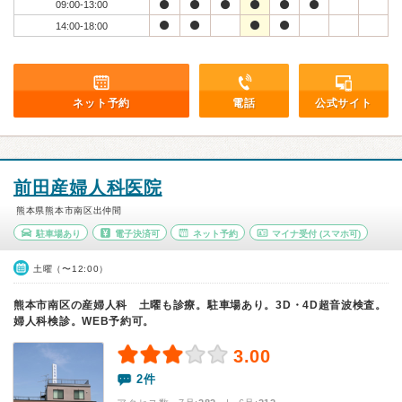
09:00-13:00
14:00-18:00
ネット予約
電話
公式サイト
前田産婦人科医院
熊本県熊本市南区出仲間
駐車場あり
電子決済可
ネット予約
マイナ受付
(スマホ可)
土曜（〜12:00）
熊本市南区の産婦人科 土曜も診療。駐車場あり。3D・4D超音波検査。
婦人科検診。WEB予約可。
3.00
2件