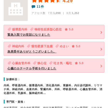
4.29
11件
アクセス数 7月:
1,098
| 6月:
1,252
循環器内科
特発性拡張型心筋症
5.0
緊急入院でお世話になりました
神経内科
慢性硬膜下血腫
めまい
5.0
急患受付ありがとうございました。
心臓血管外科
狭心症
吐き気・嘔吐
5.0
心臓のカテーテル手術を行いました
診療科目：
内科、呼吸器内科、循環器内科、消化器内科、胃腸科、内分泌代謝科、リウマ
チ科、神経内科、血液内科、腎臓内科、外科、呼吸器外科、心臓血管外科、消
化器外科、乳腺科、脳神経外科…
専門医・資格：
内科専門医、総合内科専門医、総合診療専門医、アレルギー専門医、リウマチ