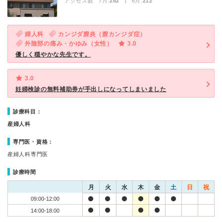
アクセス数 7月:
282
| 6月:
212
婦人科
カンジダ膣炎（膣カンジダ症）
外陰部の痛み・かゆみ（女性）
3.0
優しく穏やかな先生です。
3.0
妊婦検診の無料補助券が手出しになってしまいました
診療科目：
産婦人科
専門医・資格：
産婦人科専門医
診療時間
月
火
水
木
金
土
日
祝
09:00-12:00
14:00-18:00