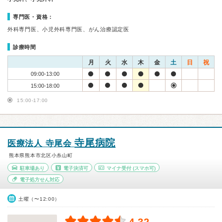
専門医・資格：
外科専門医、小児外科専門医、がん治療認定医
診療時間
月
火
水
木
金
土
日
祝
09:00-13:00
15:00-18:00
15:00-17:00
寺尾病院
医療法人 寺尾会
熊本県熊本市北区小糸山町
駐車場あり
電子決済可
マイナ受付
(スマホ可)
電子処方せん対応
土曜（〜12:00）