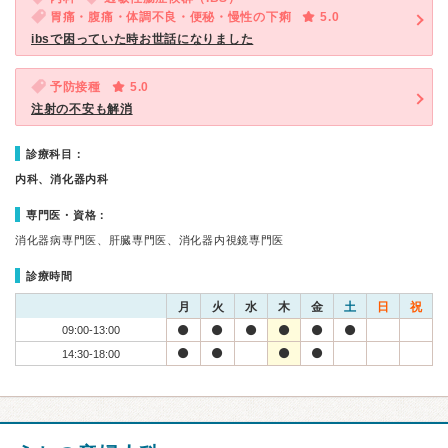
胃痛・腹痛・体調不良・便秘・慢性の下痢
5.0
ibsで困っていた時お世話になりました
予防接種
5.0
注射の不安も解消
診療科目：
内科、消化器内科
専門医・資格：
消化器病専門医、肝臓専門医、消化器内視鏡専門医
診療時間
月
火
水
木
金
土
日
祝
09:00-13:00
14:30-18:00