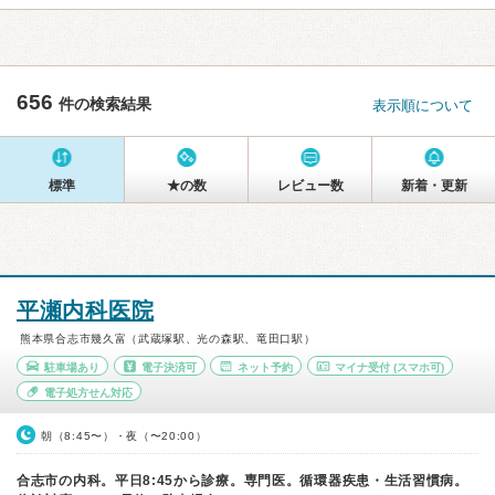
656
件の検索結果
表示順について
標準
★の数
レビュー数
新着・更新
平瀬内科医院
熊本県合志市幾久富（武蔵塚駅、光の森駅、竜田口駅）
駐車場あり
電子決済可
ネット予約
マイナ受付
(スマホ可)
電子処方せん対応
朝（8:45〜）・夜（〜20:00）
合志市の内科。平日8:45から診療。専門医。循環器疾患・生活習慣病。