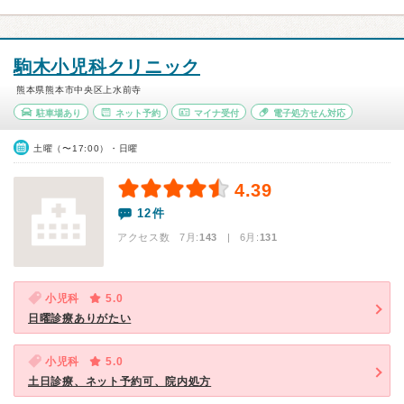
駒木小児科クリニック
熊本県熊本市中央区上水前寺
駐車場あり
ネット予約
マイナ受付
電子処方せん対応
土曜（〜17:00）・日曜
4.39
12件
アクセス数 7月:
143
| 6月:
131
小児科
5.0
日曜診療ありがたい
小児科
5.0
土日診療、ネット予約可、院内処方