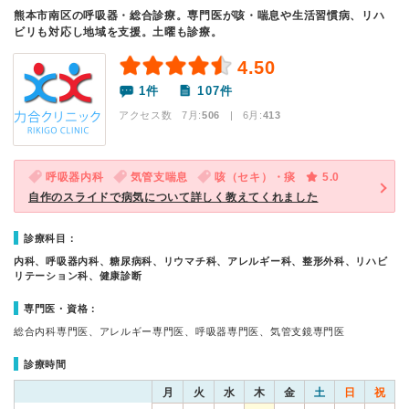
熊本市南区の呼吸器・総合診療。専門医が咳・喘息や生活習慣病、リハ
ビリも対応し地域を支援。土曜も診療。
4.50
1件
107件
アクセス数 7月:
506
| 6月:
413
呼吸器内科
気管支喘息
咳（セキ）・痰
5.0
自作のスライドで病気について詳しく教えてくれました
診療科目：
内科、呼吸器内科、糖尿病科、リウマチ科、アレルギー科、整形外科、リハビ
リテーション科、健康診断
専門医・資格：
総合内科専門医、アレルギー専門医、呼吸器専門医、気管支鏡専門医
診療時間
月
火
水
木
金
土
日
祝