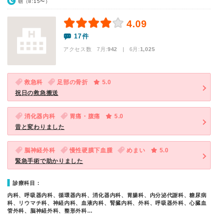
朝（8:15〜）
4.09
17件
アクセス数 7月:
942
| 6月:
1,025
救急科
足部の骨折
5.0
祝日の救急搬送
消化器内科
胃痛・腹痛
5.0
昔と変わりました
脳神経外科
慢性硬膜下血腫
めまい
5.0
緊急手術で助かりました
診療科目：
内科、呼吸器内科、循環器内科、消化器内科、胃腸科、内分泌代謝科、糖尿病
科、リウマチ科、神経内科、血液内科、腎臓内科、外科、呼吸器外科、心臓血
管外科、脳神経外科、整形外科…