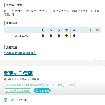
専門医・資格：
総合内科専門医、アレルギー専門医、リウマチ専門医、感染症専門医、血液専
門医、外…
診療時間
月
火
水
木
金
土
日
祝
08:15-11:00
治療実績
この病院の治療実績を見る
武蔵ヶ丘病院
熊本県熊本市北区楠（武蔵塚駅）
駐車場あり
電子決済可
マイナ受付
(スマホ可)
オンライン診療対応
女医在籍
土曜（〜12:30）