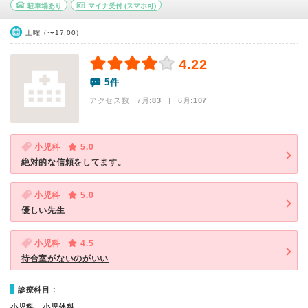
駐車場あり
マイナ受付
(スマホ可)
土曜（〜17:00）
4.22
5件
アクセス数 7月:
83
| 6月:
107
小児科
5.0
絶対的な信頼をしてます。
小児科
5.0
優しい先生
小児科
4.5
待合室がないのがいい
診療科目：
小児科、小児外科