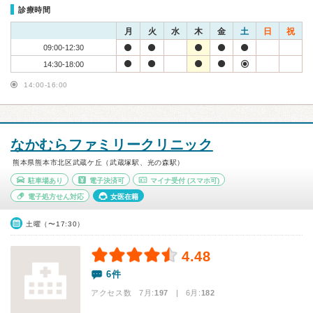
診療時間
月
火
水
木
金
土
日
祝
09:00-12:30
14:30-18:00
14:00-16:00
なかむらファミリークリニック
熊本県熊本市北区武蔵ケ丘（武蔵塚駅、光の森駅）
駐車場あり
電子決済可
マイナ受付
(スマホ可)
電子処方せん対応
女医在籍
土曜（〜17:30）
4.48
6件
アクセス数 7月:
197
| 6月:
182