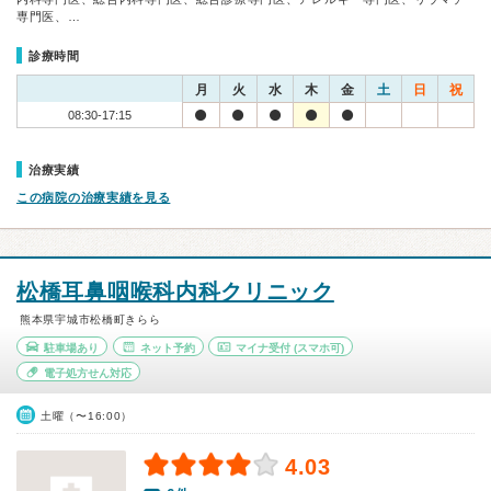
専門医、…
診療時間
月
火
水
木
金
土
日
祝
08:30-17:15
治療実績
この病院の治療実績を見る
松橋耳鼻咽喉科内科クリニック
熊本県宇城市松橋町きらら
駐車場あり
ネット予約
マイナ受付
(スマホ可)
電子処方せん対応
土曜（〜16:00）
4.03