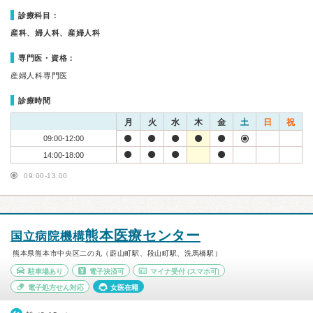
診療科目：
産科、婦人科、産婦人科
専門医・資格：
産婦人科専門医
診療時間
月
火
水
木
金
土
日
祝
09:00-12:00
14:00-18:00
09:00-13:00
熊本医療センター
国立病院機構
熊本県熊本市中央区二の丸（蔚山町駅、段山町駅、洗馬橋駅）
駐車場あり
電子決済可
マイナ受付
(スマホ可)
電子処方せん対応
女医在籍