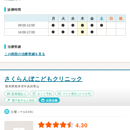
診療時間
月
火
水
木
金
土
日
祝
09:00-12:00
14:00-17:00
治療実績
この病院の治療実績を見る
さくらんぼこどもクリニック
熊本県熊本市中央区帯山
駐車場あり
ネット予約
マイナ受付
(スマホ可)
電子処方せん対応
女医在籍
土曜（〜13:00）
4.30