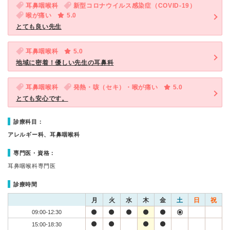
耳鼻咽喉科
新型コロナウイルス感染症（COVID-19）
喉が痛い
5.0
とても良い先生
耳鼻咽喉科
5.0
地域に密着！優しい先生の耳鼻科
耳鼻咽喉科
発熱・咳（セキ）・喉が痛い
5.0
とても安心です。
診療科目：
アレルギー科、耳鼻咽喉科
専門医・資格：
耳鼻咽喉科専門医
診療時間
月
火
水
木
金
土
日
祝
09:00-12:30
15:00-18:30