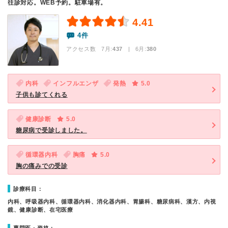
往診対応。WEB予約。駐車場有。
4.41
4件
アクセス数 7月:
437
| 6月:
380
内科
インフルエンザ
発熱
5.0
子供も診てくれる
健康診断
5.0
糖尿病で受診しました。
循環器内科
胸痛
5.0
胸の痛みでの受診
診療科目：
内科、呼吸器内科、循環器内科、消化器内科、胃腸科、糖尿病科、漢方、内視
鏡、健康診断、在宅医療