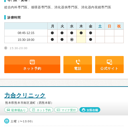
専門医・資格：
総合内科専門医、循環器専門医、消化器病専門医、消化器内視鏡専門医
診療時間
月
火
水
木
金
土
日
祝
08:45-12:15
15:30-18:00
15:30-20:00
ネット予約
電話
公式サイト
力合クリニック
熊本県熊本市南区鳶町（西熊本駅）
駐車場あり
ネット予約
マイナ受付
女医在籍
土曜（〜13:00）