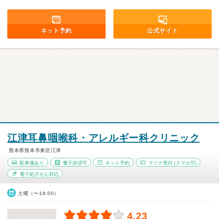
ネット予約
公式サイト
江津耳鼻咽喉科・アレルギー科クリニック
熊本県熊本市東区江津
駐車場あり
電子決済可
ネット予約
マイナ受付
(スマホ可)
電子処方せん対応
土曜（〜16:00）
4.23