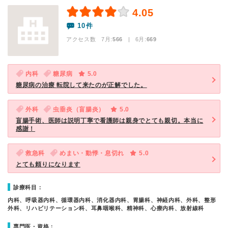
4.05
10件
アクセス数 7月:
566
| 6月:
669
内科
糖尿病
5.0
糖尿病の治療 転院して来たのが正解でした。
外科
虫垂炎（盲腸炎）
5.0
盲腸手術、医師は説明丁寧で看護師は親身でとても親切。本当に
感謝！
救急科
めまい・動悸・息切れ
5.0
とても頼りになります
診療科目：
内科、呼吸器内科、循環器内科、消化器内科、胃腸科、神経内科、外科、整形
外科、リハビリテーション科、耳鼻咽喉科、精神科、心療内科、放射線科
専門医・資格：