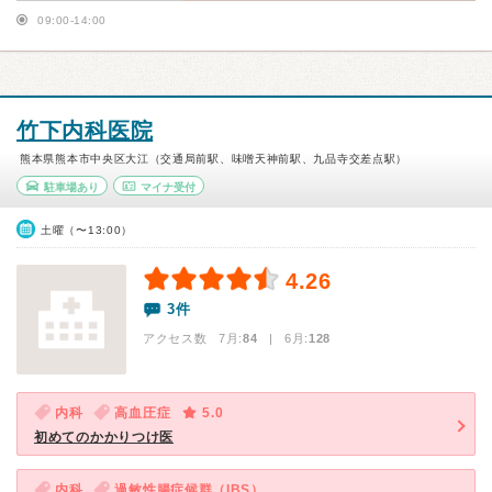
09:00-14:00
竹下内科医院
熊本県熊本市中央区大江（交通局前駅、味噌天神前駅、九品寺交差点駅）
駐車場あり
マイナ受付
土曜（〜13:00）
4.26
3件
アクセス数 7月:
84
| 6月:
128
内科
高血圧症
5.0
初めてのかかりつけ医
内科
過敏性腸症候群（IBS）