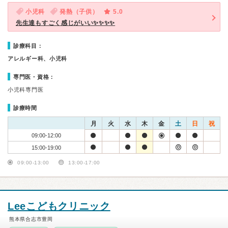
小児科
発熱（子供）
5.0
先生達もすごく感じがいい✨✨✨✨
診療科目：
アレルギー科、小児科
専門医・資格：
小児科専門医
診療時間
月
火
水
木
金
土
日
祝
09:00-12:00
15:00-19:00
09:00-13:00
13:00-17:00
Leeこどもクリニック
熊本県合志市豊岡