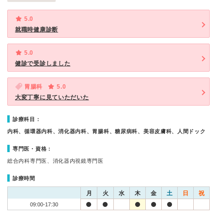
5.0
就職時健康診断
5.0
健診で受診しました
胃腸科
5.0
大変丁寧に見ていただいた
診療科目：
内科、循環器内科、消化器内科、胃腸科、糖尿病科、美容皮膚科、人間ドック
専門医・資格：
総合内科専門医、消化器内視鏡専門医
診療時間
月
火
水
木
金
土
日
祝
09:00-17:30