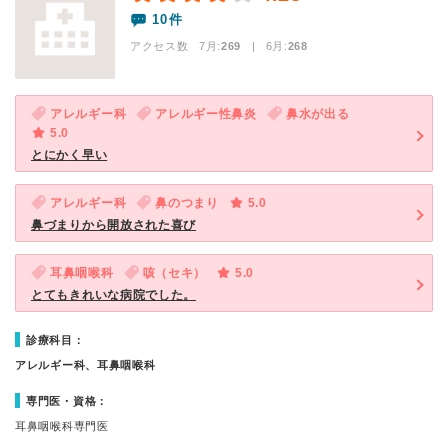
10件
アクセス数 7月:
269
| 6月:
268
アレルギー科
アレルギー性鼻炎
鼻水が出る
5.0
とにかく早い
アレルギー科
鼻のつまり
5.0
鼻づまりから開放された喜び
耳鼻咽喉科
咳（セキ）
5.0
とてもきれいな病院でした。
診療科目：
アレルギー科、耳鼻咽喉科
専門医・資格：
耳鼻咽喉科専門医