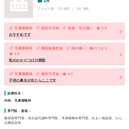
6件
アクセス数 7月:
207
| 6月:
195
耳鼻咽喉科
急性中耳炎
発熱・耳が痛い
5.0
おすすめです
耳鼻咽喉科
慢性副鼻腔炎
頭が痛い・鼻のつまり
4.5
私のかかりつけの病院
耳鼻咽喉科
慢性中耳炎
4.5
子供の鼻水が出たらここです
診療科目：
内科、耳鼻咽喉科
専門医・資格：
糖尿病専門医、内分泌代謝科専門医、耳鼻咽喉科専門医、めまい相談医、がん
治療認定医