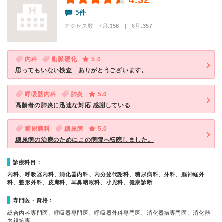
4.32
5件
アクセス数 7月:
358
| 6月:
357
内科
動脈硬化
5.0
思ってもいない検査 ありがとうございます。
呼吸器内科
肺炎
5.0
高齢者の肺炎に迅速な対応 感謝している
糖尿病科
糖尿病
5.0
糖尿病の治療のためにこの病院へ転院しました。
診療科目：
内科、呼吸器内科、消化器内科、内分泌代謝科、糖尿病科、外科、脳神経外
科、整形外科、皮膚科、耳鼻咽喉科、小児科、健康診断
専門医・資格：
総合内科専門医、呼吸器専門医、呼吸器外科専門医、消化器病専門医、消化器
内視鏡専…