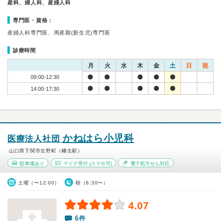
産科、婦人科、産婦人科
専門医・資格：
産婦人科専門医、周産期(新生児)専門医
診療時間
月
火
水
木
金
土
日
祝
09:00-12:30
14:00-17:30
かねはら小児科
医療法人社団
山口県下関市生野町（幡生駅）
駐車場あり
マイナ受付
(スマホ可)
電子処方せん対応
土曜（〜12:00）
朝（8:30〜）
4.07
6件