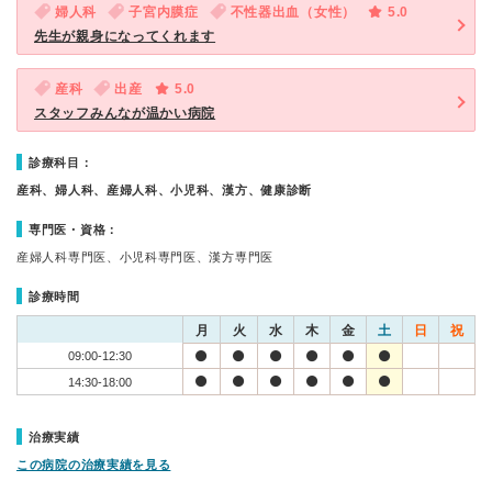
婦人科
子宮内膜症
不性器出血（女性）
5.0
先生が親身になってくれます
産科
出産
5.0
スタッフみんなが温かい病院
診療科目：
産科、婦人科、産婦人科、小児科、漢方、健康診断
専門医・資格：
産婦人科専門医、小児科専門医、漢方専門医
診療時間
月
火
水
木
金
土
日
祝
09:00-12:30
14:30-18:00
治療実績
この病院の治療実績を見る