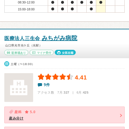
08:30-12:00
15:00-18:00
みちがみ病院
医療法人三生会
山口県光市光ケ丘（光駅）
駐車場あり
マイナ受付
女医在籍
土曜（〜18:00）
4.41
9件
アクセス数 7月:
327
| 6月:
425
産科
5.0
産み分け