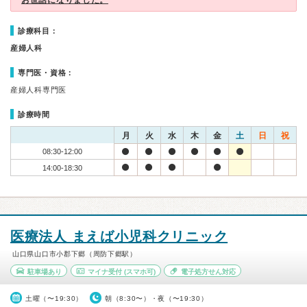
お世話になりました。
診療科目：
産婦人科
専門医・資格：
産婦人科専門医
診療時間
月
火
水
木
金
土
日
祝
08:30-12:00
14:00-18:30
医療法人 まえば小児科クリニック
山口県山口市小郡下郷（周防下郷駅）
駐車場あり
マイナ受付
(スマホ可)
電子処方せん対応
土曜（〜19:30）
朝（8:30〜）・夜（〜19:30）