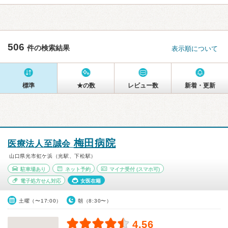
506
件の検索結果
表示順について
標準
★の数
レビュー数
新着・更新
梅田病院
医療法人至誠会
山口県光市虹ケ浜（光駅、下松駅）
駐車場あり
ネット予約
マイナ受付
(スマホ可)
電子処方せん対応
女医在籍
土曜（〜17:00）
朝（8:30〜）
4.56