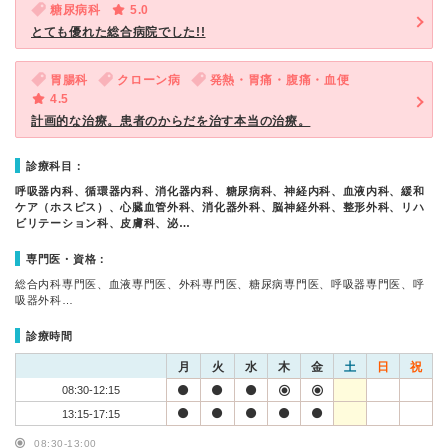
糖尿病科
5.0
とても優れた総合病院でした!!
胃腸科
クローン病
発熱・胃痛・腹痛・血便
4.5
計画的な治療。患者のからだを治す本当の治療。
診療科目：
呼吸器内科、循環器内科、消化器内科、糖尿病科、神経内科、血液内科、緩和
ケア（ホスピス）、心臓血管外科、消化器外科、脳神経外科、整形外科、リハ
ビリテーション科、皮膚科、泌…
専門医・資格：
総合内科専門医、血液専門医、外科専門医、糖尿病専門医、呼吸器専門医、呼
吸器外科…
診療時間
月
火
水
木
金
土
日
祝
08:30-12:15
13:15-17:15
08:30-13:00