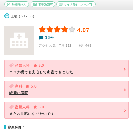
駐車場あり
電子決済可
マイナ受付
(スマホ可)
土曜（〜17:30）
4.07
13件
アクセス数 7月:
271
| 6月:
409
産婦人科
5.0
コロナ禍でも安心して出産できました
産科
5.0
綺麗な病院
産婦人科
5.0
またお世話になりたいです
診療科目：