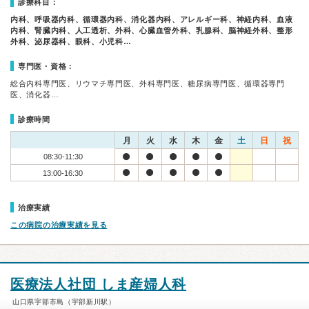
診療科目：
内科、呼吸器内科、循環器内科、消化器内科、アレルギー科、神経内科、血液
内科、腎臓内科、人工透析、外科、心臓血管外科、乳腺科、脳神経外科、整形
外科、泌尿器科、眼科、小児科…
専門医・資格：
総合内科専門医、リウマチ専門医、外科専門医、糖尿病専門医、循環器専門
医、消化器…
診療時間
月
火
水
木
金
土
日
祝
08:30-11:30
13:00-16:30
治療実績
この病院の治療実績を見る
医療法人社団 しま産婦人科
山口県宇部市島（宇部新川駅）