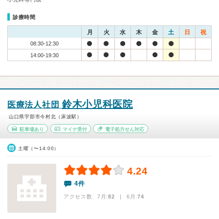
診療時間
月
火
水
木
金
土
日
祝
08:30-12:30
14:00-19:30
鈴木小児科医院
医療法人社団
山口県宇部市今村北（床波駅）
駐車場あり
マイナ受付
電子処方せん対応
土曜（〜14:00）
4.24
4件
アクセス数 7月:
82
| 6月:
74