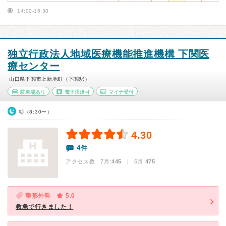
14:00-15:30
独立行政法人地域医療機能推進機構 下関医
療センター
山口県下関市上新地町（下関駅）
駐車場あり
電子決済可
マイナ受付
朝（8:30〜）
4.30
4件
アクセス数 7月:
445
| 6月:
475
整形外科
5.0
救急で行きました！