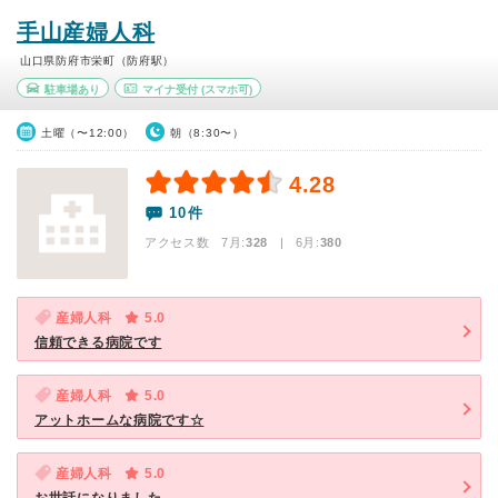
手山産婦人科
山口県防府市栄町（防府駅）
駐車場あり
マイナ受付
(スマホ可)
土曜（〜12:00）
朝（8:30〜）
4.28
10件
アクセス数 7月:
328
| 6月:
380
産婦人科
5.0
信頼できる病院です
産婦人科
5.0
アットホームな病院です☆
産婦人科
5.0