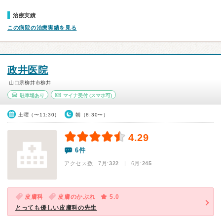
治療実績
この病院の治療実績を見る
政井医院
山口県柳井市柳井
駐車場あり
マイナ受付
(スマホ可)
土曜（〜11:30）
朝（8:30〜）
4.29
6件
アクセス数 7月:
322
| 6月:
245
皮膚科
皮膚のかぶれ
5.0
とっても優しい皮膚科の先生