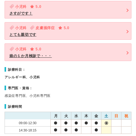
小児科
5.0
さすがです！
小児科
皮膚掻痒症
5.0
とても親切です
小児科
5.0
娘の１か月検診で・・・
診療科目：
アレルギー科、小児科
専門医・資格：
感染症専門医、小児科専門医
診療時間
月
火
水
木
金
土
日
祝
09:00-12:30
14:30-18:15