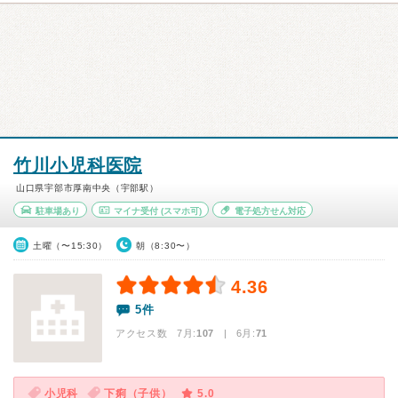
竹川小児科医院
山口県宇部市厚南中央（宇部駅）
駐車場あり
マイナ受付
(スマホ可)
電子処方せん対応
土曜（〜15:30）
朝（8:30〜）
4.36
5件
アクセス数 7月:
107
| 6月:
71
小児科
下痢（子供）
5.0