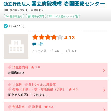
国立病院機構 岩国医療センター
独立行政法人
山口県岩国市愛宕町（南岩国駅）
駐車場あり
電子決済可
マイナ受付
(スマホ可)
朝（8:30〜）
4.13
6件
アクセス数 7月:
727
| 6月:
808
消化器内科
5.0
大腸癌ESD
小児科
RSウイルス感染症
発熱（子供）・咳・呼吸困難（子供）
4.5
夜中でも対応してくれます。
形成外科
脂肪腫
4.5