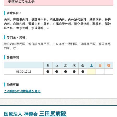
手術がとても上手
診療科目：
内科、呼吸器内科、循環器内科、消化器内科、内分泌代謝科、糖尿病科、神経
内科、血液内科、腎臓内科、外科、心臓血管外科、消化器外科、乳腺科、脳神
経外科、整形外科、形成外科、…
専門医・資格：
総合内科専門医、総合診療専門医、アレルギー専門医、外科専門医、糖尿病専
門医、呼…
診療時間
月
火
水
木
金
土
日
祝
08:30-17:15
治療実績
この病院の治療実績を見る
三田尻病院
医療法人 神徳会