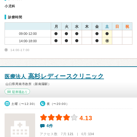
小児科
診療時間
月
火
水
木
金
土
日
祝
09:00-12:00
14:00-18:00
14:00-17:00
高杉レディースクリニック
医療法人
山口県周南市政所（新南陽駅）
駐車場あり
土曜（〜12:30）
夜（〜20:00）
4.13
4件
アクセス数 7月:
121
| 6月:
134