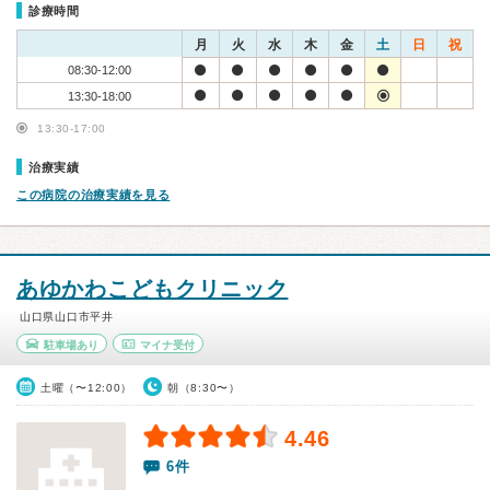
診療時間
月
火
水
木
金
土
日
祝
08:30-12:00
13:30-18:00
13:30-17:00
治療実績
この病院の治療実績を見る
あゆかわこどもクリニック
山口県山口市平井
駐車場あり
マイナ受付
土曜（〜12:00）
朝（8:30〜）
4.46
6件