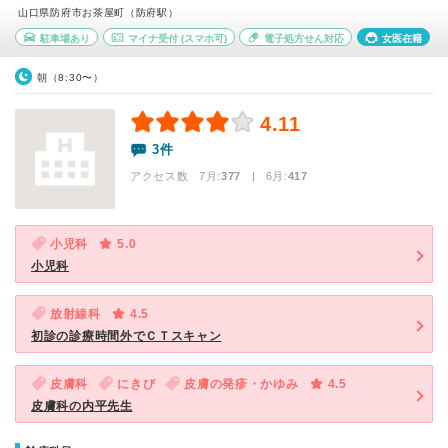
山口県防府市お茶屋町（防府駅）
駐車場あり
マイナ受付
(スマホ可)
電子処方せん対応
女医在籍
朝（8:30〜）
4.11
3件
アクセス数 7月:
377
| 6月:
417
小児科
5.0
小児科
放射線科
4.5
初診の診療時間外でＣＴスキャン
皮膚科
にきび
皮膚の発疹・かゆみ
4.5
皮膚科の内平先生