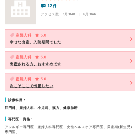
12件
アクセス数 7月:
848
| 6月:
846
産婦人科
5.0
幸せな出産、入院期間でした
産婦人科
5.0
出産される方、おすすめです
産婦人科
5.0
次こそここで出産したい
診療科目：
肛門科、産婦人科、小児科、漢方、健康診断
専門医・資格：
アレルギー専門医、産婦人科専門医、女性ヘルスケア専門医、周産期(新生児)
専門医、…