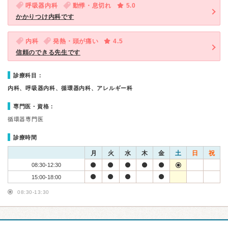
呼吸器内科
動悸・息切れ
5.0
かかりつけ内科です
内科
発熱・頭が痛い
4.5
信頼のできる先生です
診療科目：
内科、呼吸器内科、循環器内科、アレルギー科
専門医・資格：
循環器専門医
診療時間
月
火
水
木
金
土
日
祝
08:30-12:30
15:00-18:00
08:30-13:30