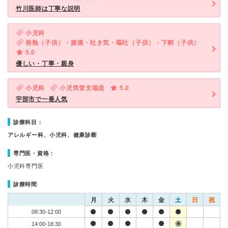
竹川医師は丁寧な説明
小児科
発熱（子供）・腹痛・吐き気・嘔吐（子供）・下痢（子供）
5.0
優しい・丁寧・親身
小児科
小児気管支喘息
5.0
宇部市で一番人気
診療科目：
アレルギー科、小児科、健康診断
専門医・資格：
小児科専門医
診療時間
月
火
水
木
金
土
日
祝
08:30-12:00
14:00-18:30