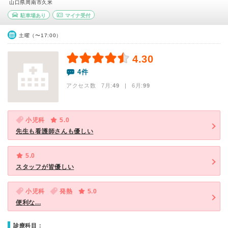
山口県周南市久米
駐車場あり
マイナ受付
土曜（〜17:00）
4.30
4件
アクセス数 7月:
49
| 6月:
99
小児科
5.0
先生も看護師さんも優しい
5.0
スタッフが皆優しい
小児科
発熱
5.0
便利な...
診療科目：