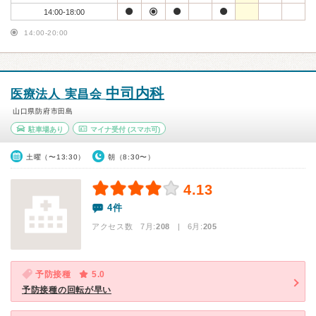
14:00-18:00
14:00-20:00
中司内科
医療法人 実昌会
山口県防府市田島
駐車場あり
マイナ受付
(スマホ可)
土曜（〜13:30）
朝（8:30〜）
4.13
4件
アクセス数 7月:
208
| 6月:
205
予防接種
5.0
予防接種の回転が早い