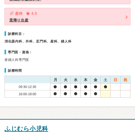
産科
4.5
里帰り出産
診療科目：
消化器内科、外科、肛門科、産科、婦人科
専門医・資格：
産婦人科専門医
診療時間
月
火
水
木
金
土
日
祝
09:30-12:30
16:00-18:00
ふじむら小児科