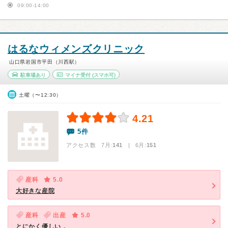
09:00-14:00
はるなウィメンズクリニック
山口県岩国市平田（川西駅）
駐車場あり
マイナ受付
(スマホ可)
土曜（〜12:30）
4.21
5件
アクセス数 7月:
141
| 6月:
151
産科
5.0
大好きな産院
産科
出産
5.0
とにかく優しい 。