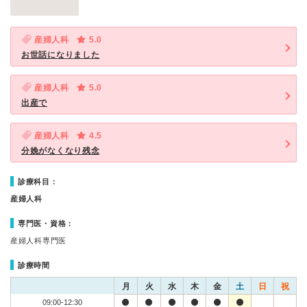
産婦人科
5.0
お世話になりました
産婦人科
5.0
出産で
産婦人科
4.5
分娩がなくなり残念
診療科目：
産婦人科
専門医・資格：
産婦人科専門医
診療時間
月
火
水
木
金
土
日
祝
09:00-12:30