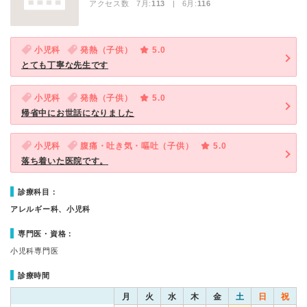
アクセス数 7月:
113
| 6月:
116
小児科
発熱（子供）
5.0
とても丁寧な先生です
小児科
発熱（子供）
5.0
帰省中にお世話になりました
小児科
腹痛・吐き気・嘔吐（子供）
5.0
落ち着いた医院です。
診療科目：
アレルギー科、小児科
専門医・資格：
小児科専門医
診療時間
月
火
水
木
金
土
日
祝