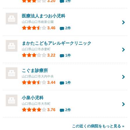
3.20
1件
医療法人
まつお小児科
山口県山口市維新公園
3.46
2件
まかたこどもアレルギークリニック
山口県山口市赤妻町
3.22
1件
こぐま診療所
山口県山口市大内中央
3.44
1件
小泉小児科
山口県山口市大市町
3.76
2件
この近くの病院をもっと見る »