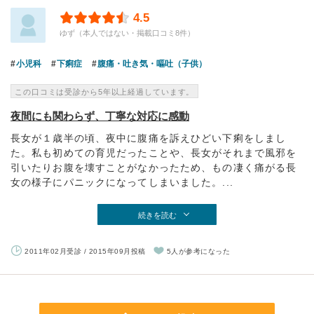
4.5
ゆず（本人ではない・掲載口コミ8件）
小児科
下痢症
腹痛・吐き気・嘔吐（子供）
この口コミは受診から5年以上経過しています。
夜間にも関わらず、丁寧な対応に感動
長女が１歳半の頃、夜中に腹痛を訴えひどい下痢をしまし
た。私も初めての育児だったことや、長女がそれまで風邪を
引いたりお腹を壊すことがなかったため、もの凄く痛がる長
女の様子にパニックになってしまいました。...
続きを読む
2011年02月受診 / 2015年09月投稿
5人が参考になった