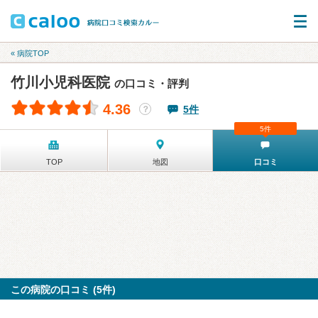
« 病院TOP
竹川小児科医院
の口コミ・評判
4.36
5件
？
5件
TOP
地図
口コミ
この病院の口コミ (5件)