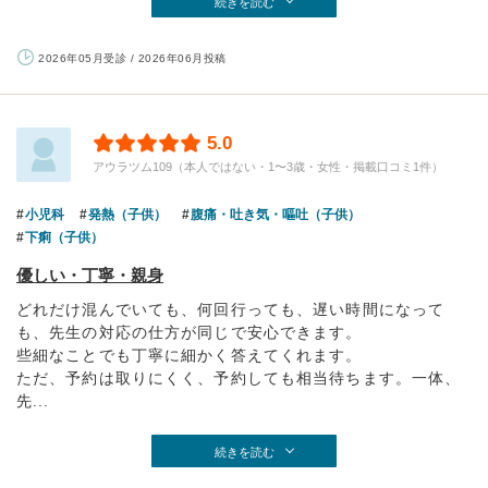
続きを読む
2026年05月受診 / 2026年06月投稿
5.0
アウラツム109（本人ではない・1〜3歳・女性・掲載口コミ1件）
小児科
発熱（子供）
腹痛・吐き気・嘔吐（子供）
下痢（子供）
優しい・丁寧・親身
どれだけ混んでいても、何回行っても、遅い時間になって
も、先生の対応の仕方が同じで安心できます。
些細なことでも丁寧に細かく答えてくれます。
ただ、予約は取りにくく、予約しても相当待ちます。一体、
先...
続きを読む