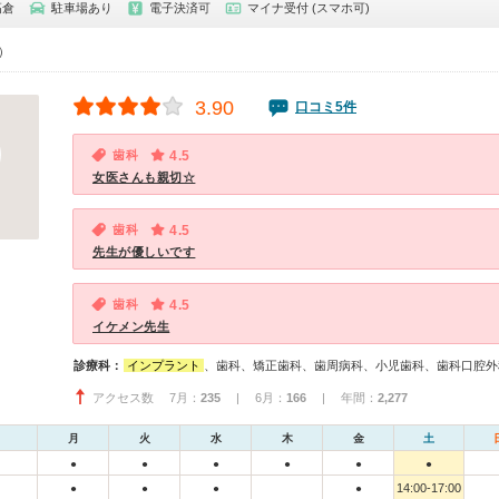
高倉
駐車場あり
電子決済可
マイナ受付 (スマホ可)
0）
3.90
口コミ5件
歯科
4.5
女医さんも親切☆
歯科
4.5
先生が優しいです
歯科
4.5
イケメン先生
診療科：
インプラント
、歯科、矯正歯科、歯周病科、小児歯科、歯科口腔外
アクセス数 7月：
235
| 6月：
166
| 年間：
2,277
月
火
水
木
金
土
●
●
●
●
●
●
14:00-17:00
●
●
●
●