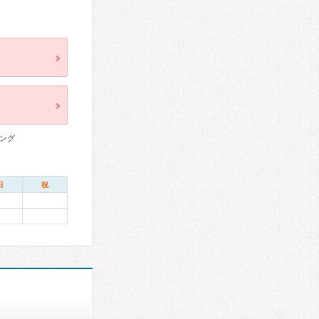
ング
日
祝