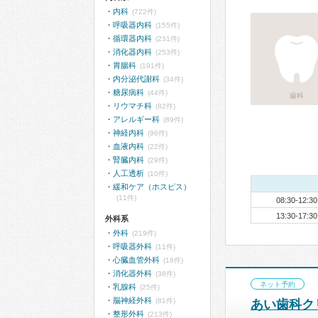
内科
(722件)
呼吸器内科
(155件)
循環器内科
(231件)
消化器内科
(253件)
胃腸科
(191件)
内分泌代謝科
(34件)
糖尿病科
(44件)
歯科
リウマチ科
(82件)
アレルギー科
(89件)
神経内科
(96件)
血液内科
(22件)
腎臓内科
(29件)
人工透析
(10件)
緩和ケア（ホスピス）
(11件)
08:30-12:30
13:30-17:30
外科系
外科
(219件)
呼吸器外科
(11件)
心臓血管外科
(18件)
消化器外科
(38件)
ネット予約
乳腺科
(25件)
脳神経外科
(81件)
あい歯科ク
整形外科
(213件)