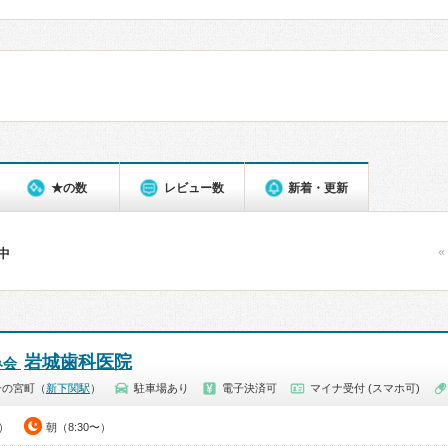
★の数
レビュー数
新着・更新
«
件中
岩城歯科医院
み会
一の宮町（
新下関駅
）
駐車場あり
電子決済可
マイナ受付 (スマホ可)
0）
朝（8:30〜）