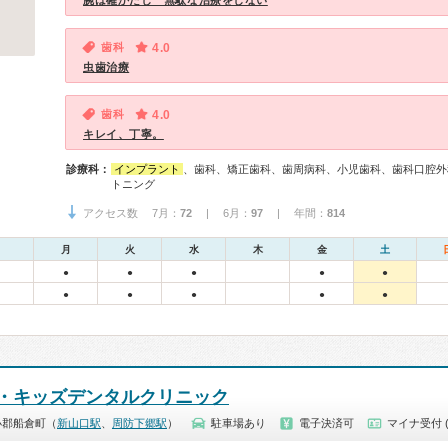
腕は確かだし 無駄な治療をしない
歯科
4.0
虫歯治療
歯科
4.0
キレイ、丁寧。
診療科：
インプラント
、歯科、矯正歯科、歯周病科、小児歯科、歯科口腔外
トニング
アクセス数 7月：
72
| 6月：
97
| 年間：
814
月
火
水
木
金
土
●
●
●
●
●
●
●
●
●
●
・キッズデンタルクリニック
小郡船倉町（
新山口駅
、
周防下郷駅
）
駐車場あり
電子決済可
マイナ受付 