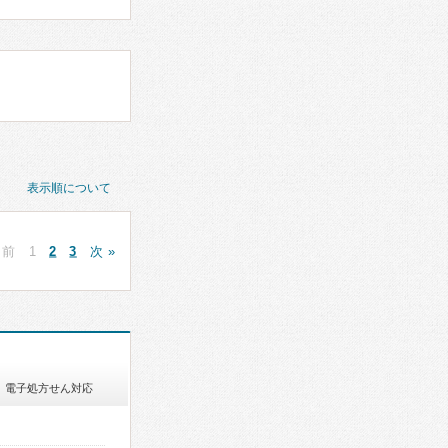
表示順について
 前
1
2
3
次 »
電子処方せん対応