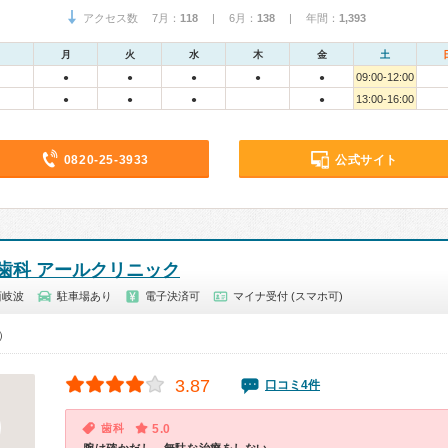
アクセス数 7月：
118
| 6月：
138
| 年間：
1,393
月
火
水
木
金
土
09:00-12:00
●
●
●
●
●
13:00-16:00
●
●
●
●
0820-25-3933
公式サイト
歯科 アールクリニック
西岐波
駐車場あり
電子決済可
マイナ受付 (スマホ可)
0）
3.87
口コミ4件
歯科
5.0