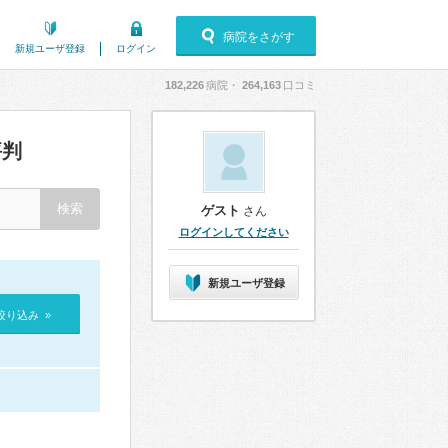
病院をさがす
新規ユーザ登録
ログイン
182,226
病院・
264,163
口コミ
評判
ゲスト
さん
ログインしてください
新規ユーザ登録
絞り込み »