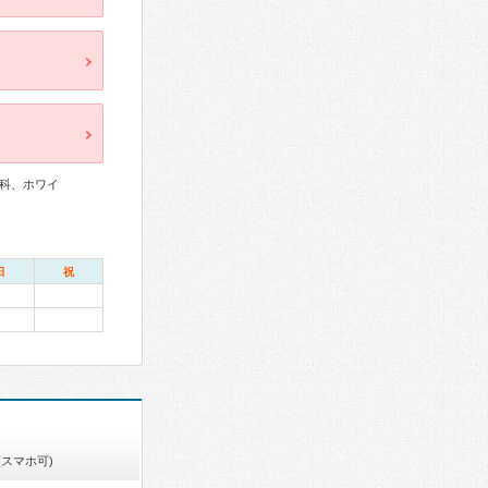
科、ホワイ
日
祝
(スマホ可)