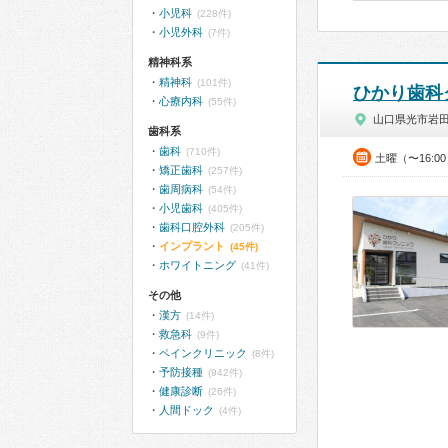
小児科
(228件)
小児外科
(7件)
精神科系
精神科
(101件)
ひかり歯科
心療内科
(55件)
山口県光市岩
歯科系
歯科
(710件)
土曜（〜16:0
矯正歯科
(257件)
歯周病科
(54件)
小児歯科
(405件)
歯科口腔外科
(205件)
インプラント
(45件)
ホワイトニング
(41件)
その他
漢方
(14件)
救急科
(9件)
ペインクリニック
(8件)
予防接種
(942件)
健康診断
(26件)
人間ドック
(4件)