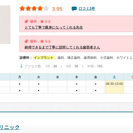
3.95
口コミ2件
歯科
5.0
とても丁寧で親身になってくれる先生
歯科
5.0
納得できるまで丁寧に説明してくれる歯医者さん
診療科：
インプラント
、歯科、矯正歯科、歯周病科、小児歯科、ホワイトニ
アクセス数 7月：
88
| 6月：
98
| 年間：
765
月
火
水
木
金
土
08:30-13:00
●
●
●
●
●
●
●
●
リニック