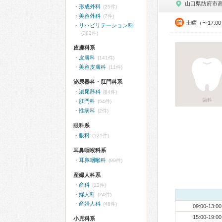
山口県防府市
形成外科
(25件)
美容外科
(7件)
土曜（〜17:0
リハビリテーション科
(282件)
皮膚科系
皮膚科
(141件)
美容皮膚科
(11件)
泌尿器科・肛門科系
泌尿器科
(84件)
歯科
肛門科
(54件)
性病科
(2件)
眼科系
眼科
(121件)
耳鼻咽喉科系
耳鼻咽喉科
(99件)
産婦人科系
産科
(12件)
婦人科
(24件)
産婦人科
(46件)
09:00-13:00
15:00-19:00
小児科系