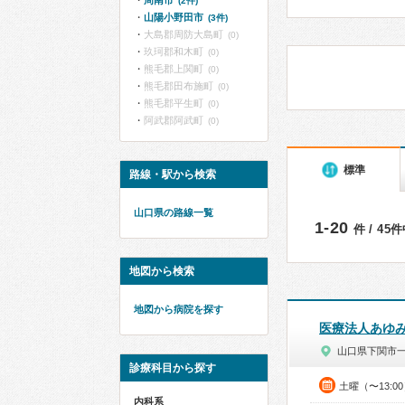
周南市
(2件)
山陽小野田市
(3件)
大島郡周防大島町
(0)
玖珂郡和木町
(0)
熊毛郡上関町
(0)
熊毛郡田布施町
(0)
熊毛郡平生町
(0)
阿武郡阿武町
(0)
標準
路線・駅から検索
山口県の路線一覧
1-20
件 / 45
地図から検索
地図から病院を探す
医療法人あゆ
山口県下関市
診療科目から探す
土曜（〜13:0
内科系