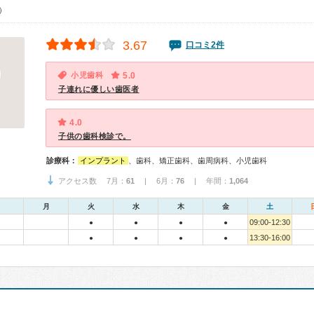
0）
3.67
口コミ2件
小児歯科
5.0
子連れに優しい歯医者
4.0
子供の歯科検診で。
診療科：
インプラント
、歯科、矯正歯科、歯周病科、小児歯科
アクセス数 7月：
61
| 6月：
76
| 年間：
1,064
月
火
水
木
金
土
09:00-12:30
●
●
●
●
13:30-16:00
●
●
●
●