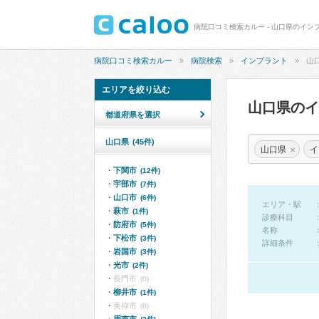
病院口コミ検索カルー - 山口県のイン
病院口コミ検索カルー
病院検索
インプラント
山
エリアを絞り込む
山口県の
都道府県を選択
山口県
(45件)
×
山口県
イ
下関市
(12件)
宇部市
(7件)
山口市
(6件)
エリア・駅
萩市
(1件)
診療科目
防府市
(5件)
名称
下松市
(3件)
詳細条件
岩国市
(3件)
光市
(2件)
長門市
(0)
柳井市
(1件)
美祢市
(0)