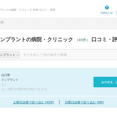
プラントの病院・クリニック 45件 口コミ・評判
Calooとは
口県
インプラントの病院・クリニック
口コミ・
（45件）
×
ンプラント
山口県
インプラント
条件変更・
なし
なし (曜日や時間帯を指定できます)
土曜日診療で絞り込む (45件)
日曜日診療で絞り込む (9件)