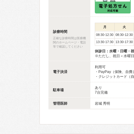
月
火
診療時間
08:30-12:30
08:30-12:30
正確な診療時間は医療機
13:30-17:30
13:30-17:30
関のホームページ・電話
等で確認してください
休診日：水曜・日曜・
※ただし、祝日＜水曜
利用可
電子決済
・PayPay（保険、
・クレジットカード（
あり
駐車場
7台完備
管理医師
岩城 秀明