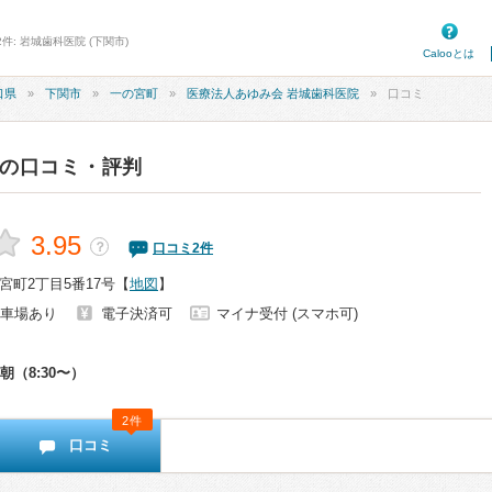
件: 岩城歯科医院 (下関市)
Calooとは
口県
下関市
一の宮町
医療法人あゆみ会 岩城歯科医院
口コミ
の口コミ・評判
3.95
？
口コミ
2
件
町2丁目5番17号
【
地図
】
車場あり
電子決済可
マイナ受付 (スマホ可)
朝（8:30〜）
2件
口コミ