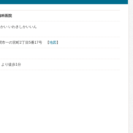
歯科医院
かい いわきしかいいん
下関市一の宮町2丁目5番17号 【
地図
】
」より徒歩1分