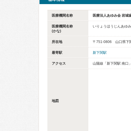
医療機関名称
医療法人あゆみ会 岩城
医療機関名称
いりょうほうじんあゆみ
(かな)
所在地
〒751-0806 山口県
最寄駅
新下関駅
アクセス
山陽線「新下関駅 南口
地図