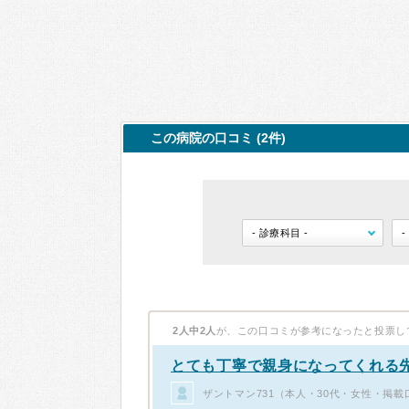
この病院の口コミ (2件)
2人中2人
が、この口コミが参考になったと投票し
とても丁寧で親身になってくれる
ザントマン731（本人・30代・女性・掲載