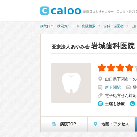
病院口コミ検索カルー - 口コミ・評判 2
病院口コミ検索カルー
病院検索
歯科・歯医者
山
岩城歯科医院
医療法人あゆみ会
山口県下関市一の宮
新下関駅
駐
電子処方せん対応
土曜も診療
病院TOP
地図・アクセス