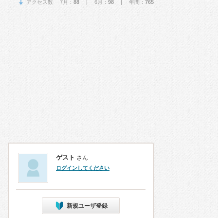
アクセス数 7月：
88
| 6月：
98
| 年間：
765
ゲスト
さん
ログインしてください
新規ユーザ登録