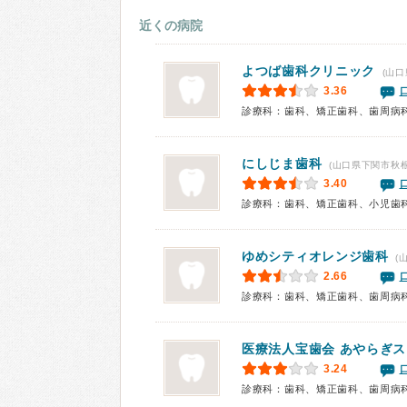
近くの病院
よつば歯科クリニック
(山口
3.36
診療科：歯科、矯正歯科、歯周病
にしじま歯科
(山口県下関市秋根
3.40
診療科：歯科、矯正歯科、小児歯
ゆめシティオレンジ歯科
(
2.66
診療科：歯科、矯正歯科、歯周病
医療法人宝歯会
あやらぎス
3.24
診療科：歯科、矯正歯科、歯周病