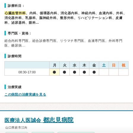
診療科目：
心臓血管外科
、内科、循環器内科、消化器内科、神経内科、血液内科、外科、
消化器外科、乳腺科、脳神経外科、整形外科、リハビリテーション科、皮膚
科、泌尿器科、眼科…
専門医・資格：
総合内科専門医、総合診療専門医、リウマチ専門医、血液専門医、外科専門
医、糖尿病…
診療時間
月
火
水
木
金
土
日
祝
08:30-17:00
治療実績
この病院の治療実績を見る
都志見病院
医療法人医誠会
山口県萩市江向