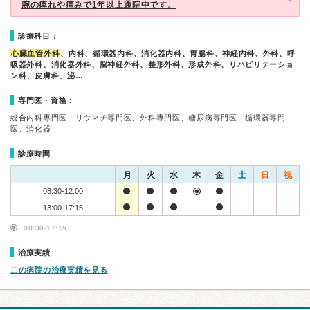
腕の痺れや痛みで1年以上通院中です。
診療科目：
心臓血管外科
、内科、循環器内科、消化器内科、胃腸科、神経内科、外科、呼
吸器外科、消化器外科、脳神経外科、整形外科、形成外科、リハビリテーショ
ン科、皮膚科、泌…
専門医・資格：
総合内科専門医、リウマチ専門医、外科専門医、糖尿病専門医、循環器専門
医、消化器…
診療時間
月
火
水
木
金
土
日
祝
08:30-12:00
13:00-17:15
08:30-17:15
治療実績
この病院の治療実績を見る