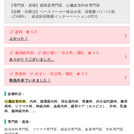
【専門医・資格】
循環器専門医、心臓血管外科専門医
【診療・治療法】
ペースメーカー植込み術、冠動脈バイパス術
（CABG）、経皮的冠動脈インターベーション(PCI)
産科
5.0
よかった！
脳神経外科
頭が痛い・吐き気・嘔吐
5.0
ありがとうございました。
救急科
めまい・吐き気・嘔吐
5.0
救急外来でいきました！
診療科目：
心臓血管外科
、内科、循環器内科、消化器内科、胃腸科、内分泌代謝科、糖尿
病科、リウマチ科、神経内科、血液内科、緩和ケア（ホスピス）、外科、乳腺
科、脳神経外科、…
専門医・資格：
総合内科専門医、リウマチ専門医、感染症専門医、血液専門医、外科専門医、