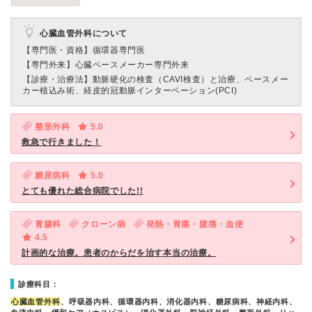
心臓血管外科について
【専門医・資格】
循環器専門医
【専門外来】
心臓ペースメーカー専門外来
【診療・治療法】
動脈硬化の検査（CAVI検査）と治療、ペースメー
カー植込み術、経皮的冠動脈インターベーション(PCI)
整形外科
5.0
救急で行きました！
糖尿病科
5.0
とても優れた総合病院でした!!
胃腸科
クローン病
発熱・胃痛・腹痛・血便
4.5
計画的な治療。患者のからだを治す本当の治療。
診療科目：
心臓血管外科
、呼吸器内科、循環器内科、消化器内科、糖尿病科、神経内科、