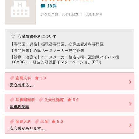
18件
アクセス数 7月:
1,123
| 6月:
1,044
心臓血管外科について
【専門医・資格】
循環器専門医、心臓血管外科専門医
【専門外来】
心臓ペースメーカー専門外来
【診療・治療法】
ペースメーカー植込み術、冠動脈バイパス術
（CABG）、経皮的冠動脈インターベーション(PCI)
産婦人科
5.0
安心出来る。
耳鼻咽喉科
先天性難聴
5.0
耳鼻科受診
産婦人科
出産
5.0
安心感があります。