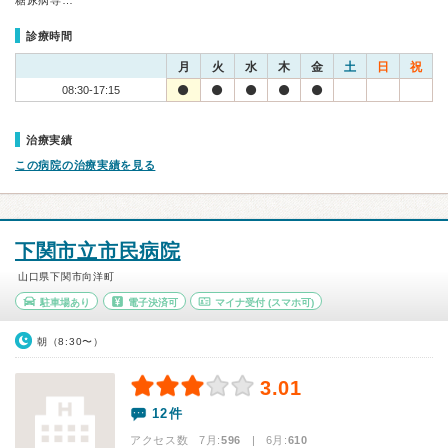
糖尿病専…
診療時間
月
火
水
木
金
土
日
祝
08:30-17:15
治療実績
この病院の治療実績を見る
下関市立市民病院
山口県下関市向洋町
駐車場あり
電子決済可
マイナ受付
(スマホ可)
朝（8:30〜）
3.01
12件
アクセス数 7月:
596
| 6月:
610