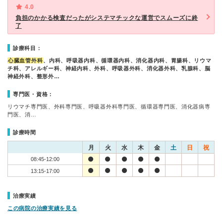
4.0
負担のかかる検査だったがシステマチックな運営でスムーズに終
了
診療科目：
心臓血管外科
、内科、呼吸器内科、循環器内科、消化器内科、胃腸科、リウマ
チ科、アレルギー科、神経内科、外科、呼吸器外科、消化器外科、乳腺科、脳
神経外科、整形外…
専門医・資格：
リウマチ専門医、外科専門医、呼吸器外科専門医、循環器専門医、消化器病専
門医、消…
診療時間
月
火
水
木
金
土
日
祝
08:45-12:00
13:15-17:00
治療実績
この病院の治療実績を見る