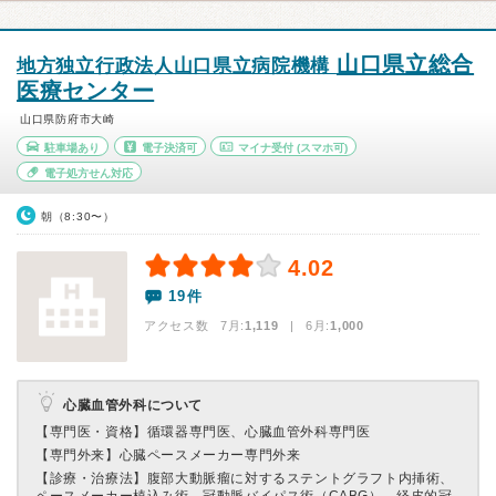
山口県立総合
地方独立行政法人山口県立病院機構
医療センター
山口県防府市大崎
駐車場あり
電子決済可
マイナ受付
(スマホ可)
電子処方せん対応
朝（8:30〜）
4.02
19件
アクセス数 7月:
1,119
| 6月:
1,000
心臓血管外科について
【専門医・資格】
循環器専門医、心臓血管外科専門医
【専門外来】
心臓ペースメーカー専門外来
【診療・治療法】
腹部大動脈瘤に対するステントグラフト内挿術、