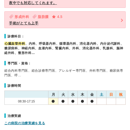
夜中でも対応してくれます。
形成外科
脂肪腫
4.5
手術がとても上手
診療科目：
心臓血管外科
、内科、呼吸器内科、循環器内科、消化器内科、内分泌代謝科、
糖尿病科、神経内科、血液内科、腎臓内科、外科、消化器外科、乳腺科、脳神
経外科、整形外科…
専門医・資格：
総合内科専門医、総合診療専門医、アレルギー専門医、外科専門医、糖尿病専
門医、呼…
診療時間
月
火
水
木
金
土
日
祝
08:30-17:15
治療実績
この病院の治療実績を見る