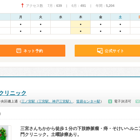
アクセス数 7月：
639
| 6月：
491
| 年間：
5,204
月
火
水
木
金
土
●
●
●
●
●
●
●
●
●
●
ネット予約
公式サイト
クリニック
中央区磯上通（
三ノ宮駅（三宮駅、神戸三宮駅）
、
貿易センター駅
）
電子決済可
0）
三宮さんちかから徒歩１分の下肢静脈瘤・痔・そけいヘルニ
門クリニック。土曜診療あり。