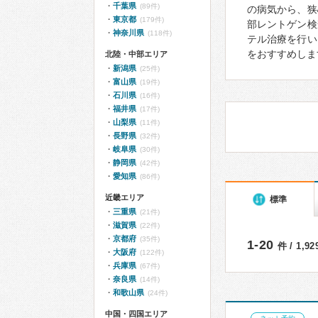
千葉県
(89件)
の病気から、狭
東京都
(179件)
部レントゲン検
神奈川県
(118件)
テル治療を行い
をおすすめしま
北陸・中部エリア
新潟県
(25件)
富山県
(19件)
石川県
(16件)
福井県
(17件)
山梨県
(11件)
長野県
(32件)
岐阜県
(30件)
静岡県
(42件)
愛知県
(86件)
近畿エリア
標準
三重県
(21件)
滋賀県
(22件)
京都府
(35件)
1-20
件 / 1,9
大阪府
(122件)
兵庫県
(67件)
奈良県
(14件)
和歌山県
(24件)
中国・四国エリア