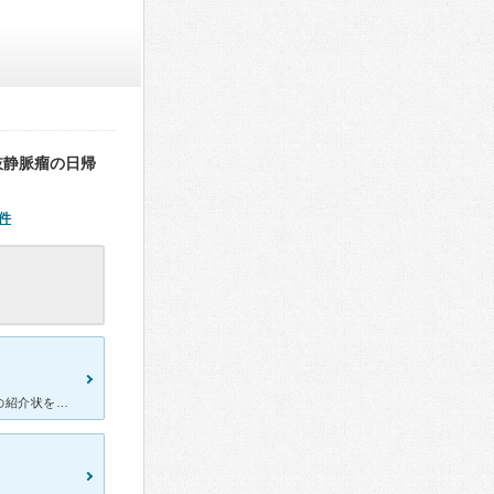
肢静脈瘤の日帰
件
草加の市民病院の内科の先生から北千住静脈瘤クリニックの入谷先生の紹介状を書いて頂いて入谷先生を紹介して頂き、下肢静脈瘤の手術を受けました。先生と看護婦さんが下肢静脈瘤について、とてもわかりやすく説明し