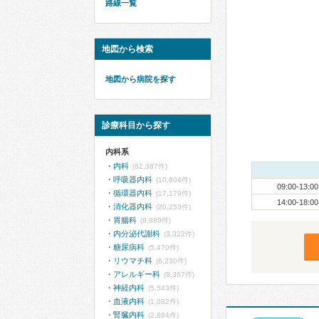
路線一覧
地図から検索
地図から病院を探す
診療科目から探す
内科系
内科
(62,387件)
呼吸器内科
(10,604件)
09:00-13:00
循環器内科
(17,179件)
14:00-18:00
消化器内科
(20,253件)
胃腸科
(8,889件)
内分泌代謝科
(3,022件)
糖尿病科
(5,470件)
リウマチ科
(6,230件)
アレルギー科
(9,367件)
神経内科
(5,543件)
血液内科
(1,082件)
腎臓内科
(2,884件)