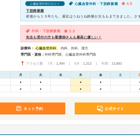
4.5
心臓血管外科・下肢静脈瘤
心臓血管外科の口コミ
下肢静脈瘤
外科・下肢静脈瘤
5.0
先生も受付の方も看護師さんも最高に優しい！
診療科：
心臓血管外科
、内科、外科、漢方
専門医・資格：
外科専門医、心臓血管外科専門医
アクセス数 7月：
1,494
| 6月：
1,312
| 年間：
13,883
月
火
水
木
金
土
●
●
●
●
●
●
●
●
ネット予約
公式サイト