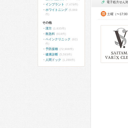
電子処方せん
インプラント
(7,479件)
ホワイトニング
(5,969
土曜（〜17:0
件)
その他
漢方
(1,835件)
救急科
(918件)
ペインクリニック
(921
件)
予防接種
(72,908件)
健康診断
(5,593件)
人間ドック
(1,286件)