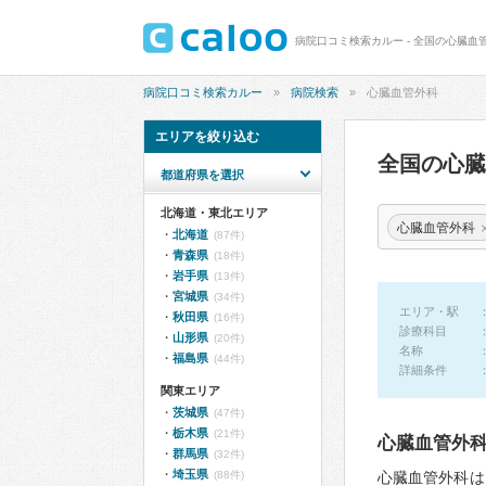
病院口コミ検索カルー - 全国の心臓血
病院口コミ検索カルー
病院検索
心臓血管外科
エリアを絞り込む
全国の心
都道府県を選択
北海道・東北エリア
心臓血管外科
北海道
(87件)
青森県
(18件)
岩手県
(13件)
宮城県
(34件)
エリア・駅
秋田県
(16件)
診療科目
山形県
(20件)
名称
福島県
(44件)
詳細条件
関東エリア
茨城県
(47件)
栃木県
(21件)
心臓血管外
群馬県
(32件)
埼玉県
(88件)
心臓血管外科は