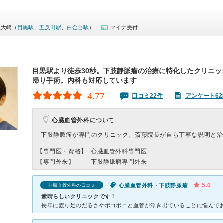
上大崎（
目黒駅
、
五反田駅
、
白金台駅
）
マイナ受付
目黒駅より徒歩30秒。下肢静脈瘤の治療に特化したクリニッ
帰り手術。内科も対応しています
4.77
口コミ22件
アンケート62
心臓血管外科について
下肢静脈瘤が専門のクリニック。斎藤院長が自ら丁寧な説明と治
【専門医・資格】
心臓血管外科専門医
【専門外来】
下肢静脈瘤専門外来
5.0
心臓血管外科・下肢静脈瘤
心臓血管外科の口コミ
素晴らしいクリニックです！