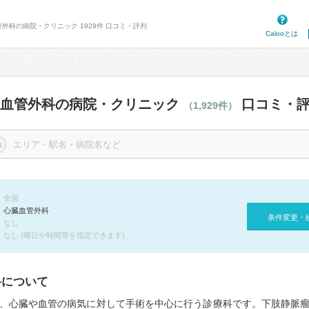
管外科の病院・クリニック 1929件 口コミ・評判
Calooとは
臓血管外科の病院・クリニック
口コミ・
（1,929件）
×
全国
心臓血管外科
条件変更・
なし
なし (曜日や時間帯を指定できます)
科について
、心臓や血管の病気に対して手術を中心に行う診療科です。下肢静脈