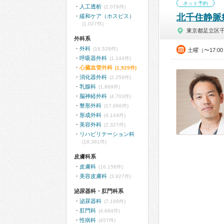
ネット予約
人工透析
(2,079件)
北千住静脈
緩和ケア（ホスピス）
(1,027件)
東京都足立区
外科系
外科
(16,528件)
土曜（〜17:0
呼吸器外科
(1,144件)
心臓血管外科
(1,929件)
消化器外科
(2,259件)
乳腺科
(1,869件)
脳神経外科
(4,703件)
整形外科
(17,666件)
形成外科
(4,144件)
美容外科
(2,327件)
リハビリテーション科
(18,381件)
皮膚科系
皮膚科
(16,158件)
美容皮膚科
(3,927件)
泌尿器科・肛門科系
泌尿器科
(7,168件)
肛門科
(4,664件)
性病科
(457件)