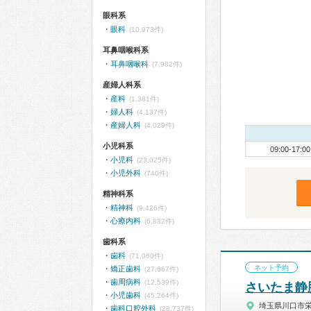
眼科系
眼科
(10,973件)
耳鼻咽喉科系
耳鼻咽喉科
(7,982件)
産婦人科系
産科
(1,381件)
婦人科
(4,137件)
産婦人科
(4,029件)
小児科系
09:00-17:00
小児科
(23,025件)
小児外科
(740件)
精神科系
精神科
(9,426件)
心療内科
(6,832件)
歯科系
歯科
(71,060件)
ネット予約
矯正歯科
(27,667件)
歯周病科
(12,539件)
さいたま静
小児歯科
(45,264件)
埼玉県川口市
歯科口腔外科
(28,737件)