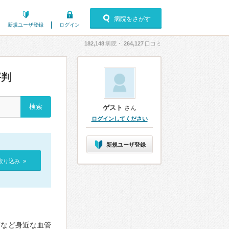
病院をさがす
新規ユーザ登録
ログイン
182,148
病院・
264,127
口コミ
評判
ゲスト
さん
ログインしてください
新規ユーザ登録
絞り込み »
瘤など身近な血管