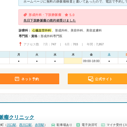
形成外科・下肢静脈瘤
5.0
先日下肢静脈瘤の焼灼術受けました
診療科：
心臓血管外科
、形成外科、美容外科、美容皮膚科
専門医・資格：
形成外科専門医
アクセス数 7月：
747
| 6月：
703
| 年間：
7,957
月
火
水
木
金
土
09:00-18:00
●
●
●
●
ネット予約
公式サイト
脈瘤クリニック
栄町（
川口駅
、
西川口駅
、
赤羽駅
）
駐車場あり
電子決済可
マイナ受付 (