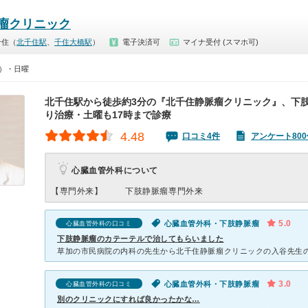
瘤クリニック
千住（
北千住駅
、
千住大橋駅
）
電子決済可
マイナ受付 (スマホ可)
0）・日曜
北千住駅から徒歩約3分の『北千住静脈瘤クリニック』、下
り治療・土曜も17時まで診療
4.48
口コミ4件
アンケート800
心臓血管外科について
【専門外来】
下肢静脈瘤専門外来
5.0
心臓血管外科・下肢静脈瘤
心臓血管外科の口コミ
下肢静脈瘤のカテーテルで治してもらいました
3.0
心臓血管外科・下肢静脈瘤
心臓血管外科の口コミ
別のクリニックにすれば良かったかな…