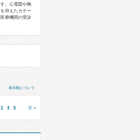
ます。心電図や胸
担を抑えたカテー
に医療機関の受診
表示順について
3
4
5
…
次 »