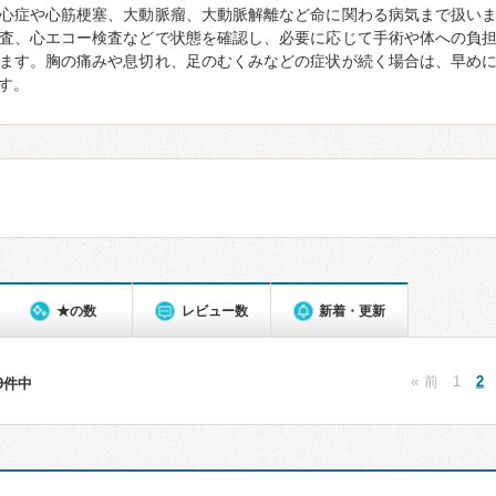
心症や心筋梗塞、大動脈瘤、大動脈解離など命に関わる病気まで扱い
査、心エコー検査などで状態を確認し、必要に応じて手術や体への負
ます。胸の痛みや息切れ、足のむくみなどの症状が続く場合は、早め
す。
★の数
レビュー数
新着・更新
« 前
1
2
29件中