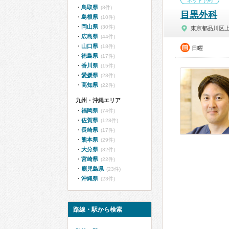
ネット予約
鳥取県
(8件)
目黒外科
島根県
(10件)
岡山県
(30件)
東京都品川区
広島県
(44件)
山口県
(18件)
日曜
徳島県
(17件)
香川県
(15件)
愛媛県
(28件)
高知県
(22件)
九州・沖縄エリア
福岡県
(74件)
佐賀県
(128件)
長崎県
(17件)
熊本県
(29件)
大分県
(32件)
宮崎県
(22件)
鹿児島県
(23件)
沖縄県
(23件)
路線・駅から検索