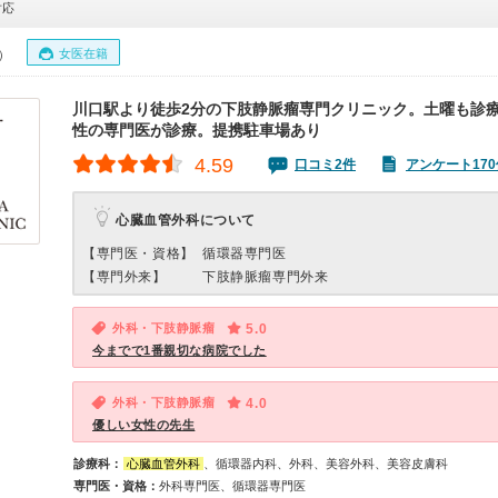
対応
女医在籍
0）
川口駅より徒歩2分の下肢静脈瘤専門クリニック。土曜も診
性の専門医が診療。提携駐車場あり
4.59
口コミ2件
アンケート170
心臓血管外科について
【専門医・資格】
循環器専門医
【専門外来】
下肢静脈瘤専門外来
外科・下肢静脈瘤
5.0
今までで1番親切な病院でした
外科・下肢静脈瘤
4.0
優しい女性の先生
診療科：
心臓血管外科
、循環器内科、外科、美容外科、美容皮膚科
専門医・資格：
外科専門医、循環器専門医