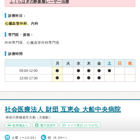
ふくらはぎの静脈瘤レーザー治療
診療科目：
心臓血管外科
、内科
専門医・資格：
外科専門医、心臓血管外科専門医
診療時間
月
火
水
木
金
土
日
祝
09:00-12:00
13:00-17:30
社会医療法人 財団 互恵会 大船中央病院
神奈川県鎌倉市大船（大船駅）
駐車場あり
電子決済可
マイナ受付
(スマホ可)
土曜（〜12:00）
朝（8:30〜）