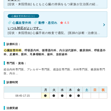
[症状・来院理由] もともと心臓の持病をもつ家族が主治医の紹介で通っていた場所。 夜中に急激に苦しみ出し、自家車で搬送。本人が心臓の症状とわかっていたので、すぐにこの病院へ。 [医師の診断・
心臓血管外科の口コミ
心臓血管外科
動悸・息切れ
4.5
いつも対応がよいです。
[症状・来院理由] 心臓手術の検査で通院。 [医師の診断・治療法] 手術後の検査なので、特に目立った診察などはなしです。 [感想・費用・待ち時間・看護師などスタッフの対応] 何度も通って
診療科目：
心臓血管外科
、呼吸器内科、循環器内科、内分泌代謝科、糖尿病科、呼吸器外
科、皮膚科、眼科、耳鼻咽喉科、歯科、放射線科
専門医・資格：
総合内科専門医、アレルギー専門医、感染症専門医、外科専門医、糖尿病専門
医、内分…
診療時間
月
火
水
木
金
土
日
祝
08:45-17:15
治療実績