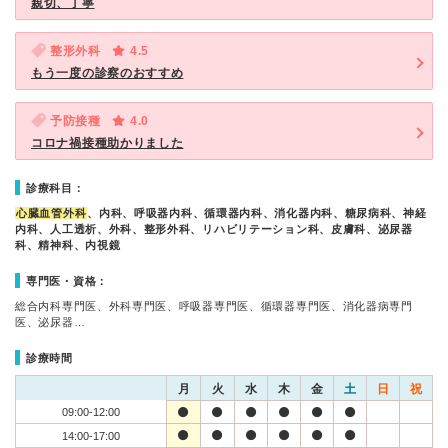
親切、丁寧
整形外科
4.5
もう一度の診察のおすすめ
予防接種
4.0
コロナ禍接種助かりました
診療科目：
心臓血管外科
、内科、呼吸器内科、循環器内科、消化器内科、糖尿病科、神経
内科、人工透析、外科、整形外科、リハビリテーション科、皮膚科、泌尿器
科、精神科、内視鏡
専門医・資格：
総合内科専門医、外科専門医、呼吸器専門医、循環器専門医、消化器病専門
医、泌尿器…
診療時間
月
火
水
木
金
土
日
祝
09:00-12:00
14:00-17:00