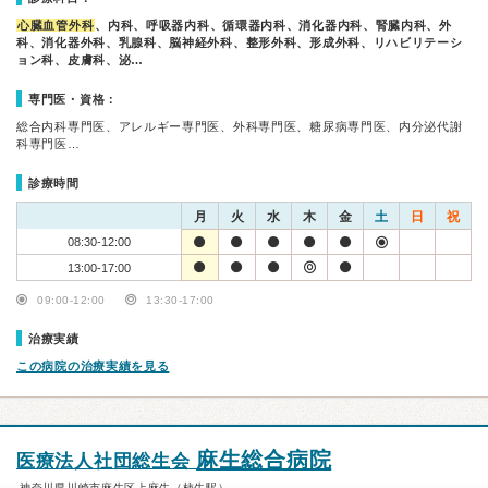
心臓血管外科
、内科、呼吸器内科、循環器内科、消化器内科、腎臓内科、外
科、消化器外科、乳腺科、脳神経外科、整形外科、形成外科、リハビリテーシ
ョン科、皮膚科、泌…
専門医・資格：
総合内科専門医、アレルギー専門医、外科専門医、糖尿病専門医、内分泌代謝
科専門医…
診療時間
月
火
水
木
金
土
日
祝
08:30-12:00
13:00-17:00
09:00-12:00
13:30-17:00
治療実績
この病院の治療実績を見る
麻生総合病院
医療法人社団総生会
神奈川県川崎市麻生区上麻生（柿生駅）