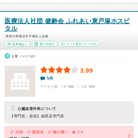
医療法人社団 健齢会 ふれあい東戸塚ホスピ
タル
神奈川県横浜市戸塚区上品濃
駐車場あり
電子決済可
マイナ受付
(スマホ可)
土曜（〜17:00）
3.99
5件
アクセス数 7月:
380
| 6月:
338
心臓血管外科について
【専門医・資格】
循環器専門医
内科
咽頭炎
喉が痛い
5.0