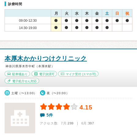
診療時間
月
火
水
木
金
土
日
祝
09:00-12:30
14:30-19:00
本厚木かかりつけクリニック
神奈川県厚木市中町（本厚木駅）
駐車場あり
電子決済可
マイナ受付
(スマホ可)
電子処方せん対応
土曜（〜13:00）
夜（〜20:00）
4.15
5件
アクセス数 7月:
299
| 6月:
397