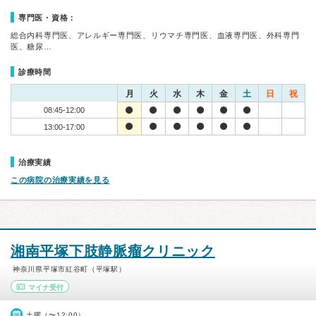
専門医・資格：
総合内科専門医、アレルギー専門医、リウマチ専門医、血液専門医、外科専門
医、糖尿…
診療時間
月
火
水
木
金
土
日
祝
08:45-12:00
13:00-17:00
治療実績
この病院の治療実績を見る
湘南平塚下肢静脈瘤クリニック
神奈川県平塚市紅谷町（平塚駅）
マイナ受付
土曜（〜12:00）