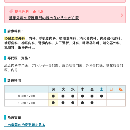
整形外科
4.5
整形外科の脊髄専門の腕の良い先生が在院
診療科目：
心臓血管外科
、内科、呼吸器内科、循環器内科、消化器内科、内分泌代謝科、
糖尿病科、神経内科、腎臓内科、人工透析、外科、呼吸器外科、消化器外科、
乳腺科、脳神経外…
専門医・資格：
総合内科専門医、アレルギー専門医、感染症専門医、外科専門医、糖尿病専門
医、内分…
診療時間
月
火
水
木
金
土
日
祝
09:00-12:00
13:30-17:00
治療実績
この病院の治療実績を見る