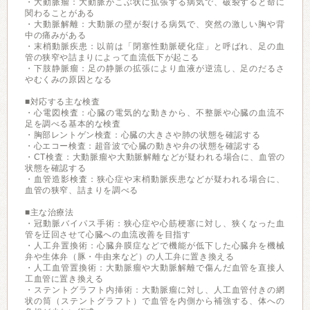
・大動脈瘤：大動脈がこぶ状に拡張する病気で、破裂すると命に
関わることがある
・大動脈解離：大動脈の壁が裂ける病気で、突然の激しい胸や背
中の痛みがある
・末梢動脈疾患：以前は「閉塞性動脈硬化症」と呼ばれ、足の血
管の狭窄や詰まりによって血流低下が起こる
・下肢静脈瘤：足の静脈の拡張により血液が逆流し、足のだるさ
やむくみの原因となる
■対応する主な検査
・心電図検査：心臓の電気的な動きから、不整脈や心臓の血流不
足を調べる基本的な検査
・胸部レントゲン検査：心臓の大きさや肺の状態を確認する
・心エコー検査：超音波で心臓の動きや弁の状態を確認する
・CT検査：大動脈瘤や大動脈解離などが疑われる場合に、血管の
状態を確認する
・血管造影検査：狭心症や末梢動脈疾患などが疑われる場合に、
血管の狭窄、詰まりを調べる
■主な治療法
・冠動脈バイパス手術：狭心症や心筋梗塞に対し、狭くなった血
管を迂回させて心臓への血流改善を目指す
・人工弁置換術：心臓弁膜症などで機能が低下した心臓弁を機械
弁や生体弁（豚・牛由来など）の人工弁に置き換える
・人工血管置換術：大動脈瘤や大動脈解離で傷んだ血管を直接人
工血管に置き換える
・ステントグラフト内挿術：大動脈瘤に対し、人工血管付きの網
状の筒（ステントグラフト）で血管を内側から補強する、体への