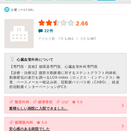
土曜（〜17:00）
2.66
22件
アクセス数 7月:
1,461
| 6月:
1,987
心臓血管外科について
【専門医・資格】
循環器専門医、心臓血管外科専門医
【診療・治療法】
腹部大動脈瘤に対するステントグラフト内挿術、
動脈硬化の進行を調べるLOX-index（ロックス・インデックス）検
査、ペースメーカー植込み術、冠動脈バイパス術（CABG）、経皮
的冠動脈インターベーション(PCI)
整形外科
鎖骨骨折
けが
5.0
素晴らしい病院に入院できました。
循環器内科
5.0
安心感のある病院でした