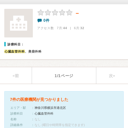
－
0件
アクセス数 7月:
44
| 6月:
32
診療科目：
心臓血管外科
、美容外科
«前
1/1ページ
次»
7件の医療機関が見つかりました
エリア・駅
神奈川県横浜市港北区
診療科目
心臓血管外科
名称
なし
詳細条件
なし (曜日や時間帯を指定できます)