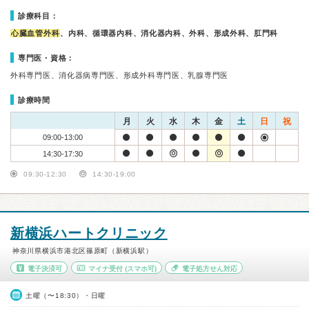
診療科目：
心臓血管外科
、内科、循環器内科、消化器内科、外科、形成外科、肛門科
専門医・資格：
外科専門医、消化器病専門医、形成外科専門医、乳腺専門医
診療時間
月
火
水
木
金
土
日
祝
09:00-13:00
14:30-17:30
09:30-12:30
14:30-19:00
新横浜ハートクリニック
神奈川県横浜市港北区篠原町（新横浜駅）
電子決済可
マイナ受付
(スマホ可)
電子処方せん対応
土曜（〜18:30）・日曜