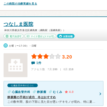
この病院の治療実績を見る
つなしま医院
神奈川県横浜市港北区綱島東（綱島駅（新綱島駅））
電子決済可
マイナ受付
(スマホ可)
女医在籍
土曜（〜17:30）・日曜
3.20
1件
アクセス数 7月:
200
| 6月:
218
心臓血管外科の口コミ
心臓血管外科
静脈瘤
むくみ
4.0
静脈瘤の手術が成功 冬はおすすめ
この数年間、股の下部に見た目が悪いデキモノが現れ、特に夏場にひりひり感があり気になっていたので、親戚の人に静脈瘤のレーザー手術を薦められたのて、診察を受けてみました。予約して初診を受けたが、スムーズに