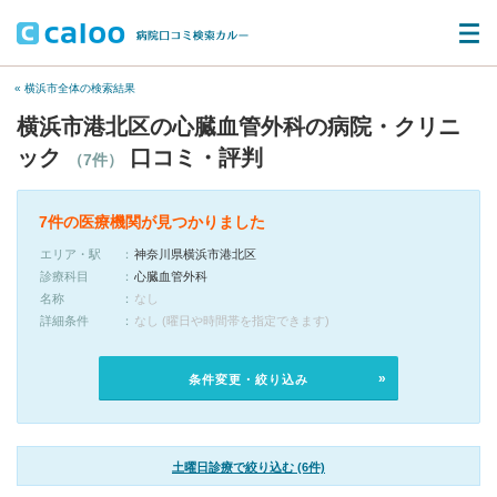
« 横浜市全体の検索結果
横浜市港北区の心臓血管外科の病院・クリニ
ック
口コミ・評判
（7件）
7件の医療機関が見つかりました
エリア・駅
神奈川県横浜市港北区
診療科目
心臓血管外科
名称
なし
詳細条件
なし (曜日や時間帯を指定できます)
条件変更・絞り込み
土曜日診療で絞り込む (6件)