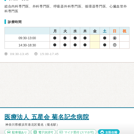
総合内科専門医、外科専門医、呼吸器外科専門医、循環器専門医、心臓血管外
科専門医
診療時間
月
火
水
木
金
土
日
祝
09:30-13:00
14:30-18:30
09:30-13:45
15:00-17:45
医療法人 五星会 菊名記念病院
神奈川県横浜市港北区菊名（菊名駅）
駐車場あり
電子決済可
マイナ受付
(スマホ可)
女医在籍