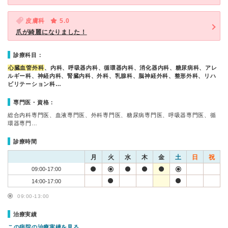
皮膚科
5.0
爪が綺麗になりました！
診療科目：
心臓血管外科
、内科、呼吸器内科、循環器内科、消化器内科、糖尿病科、アレ
ルギー科、神経内科、腎臓内科、外科、乳腺科、脳神経外科、整形外科、リハ
ビリテーション科…
専門医・資格：
総合内科専門医、血液専門医、外科専門医、糖尿病専門医、呼吸器専門医、循
環器専門…
診療時間
月
火
水
木
金
土
日
祝
09:00-17:00
14:00-17:00
09:00-13:00
治療実績
この病院の治療実績を見る