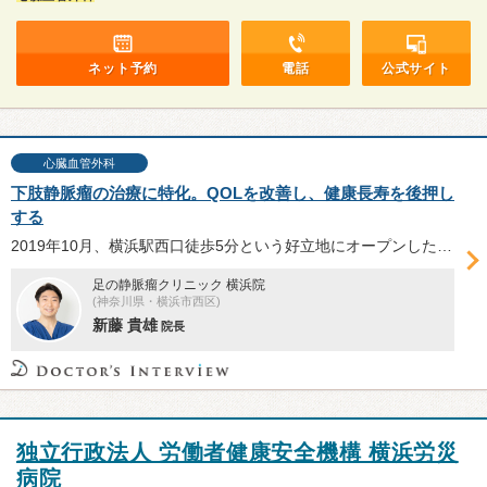
ネット予約
電話
公式サイト
心臓血管外科
下肢静脈瘤の治療に特化。QOLを改善し、健康長寿を後押し
する
2019年10月、横浜駅西口徒歩5分という好立地にオープンした「足の静脈瘤クリニック横浜院」は、下肢静脈瘤の治療に特化したクリニックである。下肢静脈瘤という病気の特徴や主な症状、治療法などについて、新藤貴雄院長に伺った。
足の静脈瘤クリニック 横浜院
(神奈川県・横浜市西区)
新藤 貴雄
院長
独立行政法人 労働者健康安全機構 横浜労災
病院