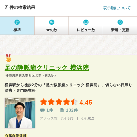
7
件の検索結果
表示順について
標準
★の数
レビュー数
新着・更新
足の静脈瘤クリニック 横浜院
神奈川県横浜市西区北幸（横浜駅）
横浜駅から徒歩2分の『足の静脈瘤クリニック 横浜院』、切らない日帰り
治療・専門医在籍
4.45
1件
132件
アクセス数 7月:
573
| 6月:
612
心臓血管外科