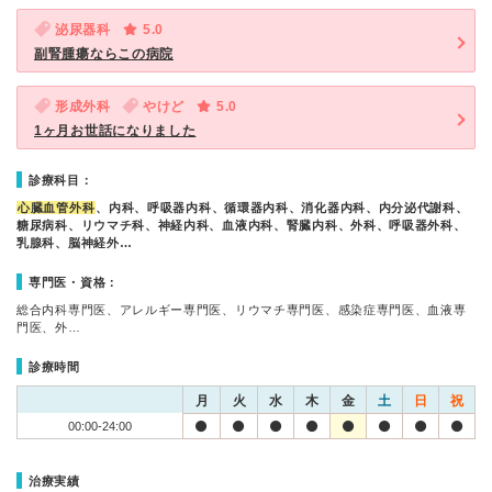
泌尿器科
5.0
副腎腫瘍ならこの病院
形成外科
やけど
5.0
1ヶ月お世話になりました
診療科目：
心臓血管外科
、内科、呼吸器内科、循環器内科、消化器内科、内分泌代謝科、
糖尿病科、リウマチ科、神経内科、血液内科、腎臓内科、外科、呼吸器外科、
乳腺科、脳神経外…
専門医・資格：
総合内科専門医、アレルギー専門医、リウマチ専門医、感染症専門医、血液専
門医、外…
診療時間
月
火
水
木
金
土
日
祝
00:00-24:00
治療実績