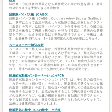
検査
脳梗塞・心筋梗塞の原因となる動脈硬化の進行状態を調べ、将来
の発症リスクを予測できる血液検査。
冠動脈バイパス術（CABG）
冠動脈バイパス術（CABG：Coronary Artery Bypass Grafting）
は、狭窄によって血流が悪化した冠動脈の先に採取したグラフト
（血管）を繋ぎ、迂回路（バイパス）を作る手術です。心臓の血
流不足を改善して胸痛（狭心症）を和らげるほか、将来の心筋梗
塞を予防し、生命予後を延ばす効果が期待できます。手術は、通
常、全身麻酔で行われ、1～2週間程度の入院が必要になります。
ペースメーカー植込み術
ペースメーカー植え込み術は、徐脈性不整脈の治療に使われる人
工臓器（ペースメーカー）を植え込む手術であり、植え込む機器
のタイプにより手術法は異なります。手術は健康保険が適用され
ますが、術前術後の管理が必要なため、4～14日程度の入院が必要
です。ペースメーカーの電池の寿命は5～10年程度が目安とされて
おり、電池の寿命に応じて交換のための手術が必要です。
経皮的冠動脈インターベーション(PCI)
経皮的冠動脈インターベンション（PCI）は、手や脚の血管から
「カテーテル（細い管）」を挿入し、動脈硬化で狭くなった心臓
の血管（冠動脈）を広げ、狭心症や心筋梗塞などの虚血性心疾患
を改善する治療です。血流が改善することで胸の痛みや息切れな
どの症状を和らげ、心臓の機能を維持する効果が期待できます。
小さな創で済むため、痛みや出血を抑えられるのがメリットで、
治療には健康保険が適用されます。
動脈硬化の検査（CAVI検査）と治療