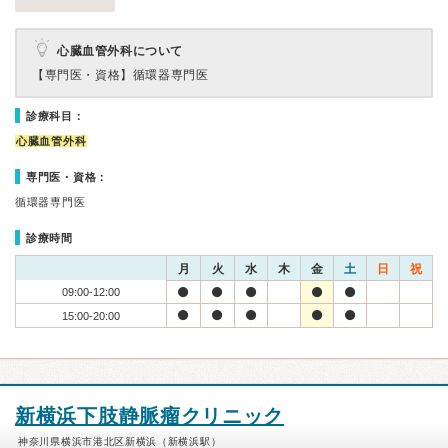
心臓血管外科について
【専門医・資格】
循環器専門医
診療科目：
心臓血管外科
専門医・資格：
循環器専門医
診療時間
月
火
水
木
金
土
日
祝
09:00-12:00
15:00-20:00
新横浜下肢静脈瘤クリニック
神奈川県横浜市港北区新横浜（新横浜駅）