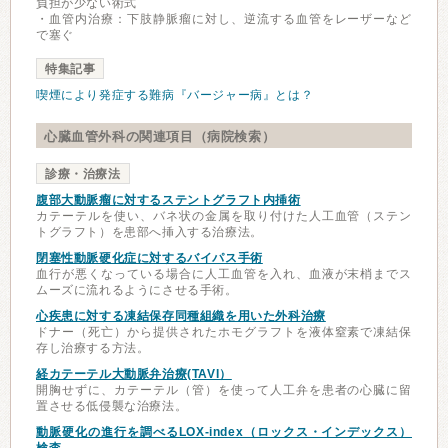
負担が少ない術式
・血管内治療：下肢静脈瘤に対し、逆流する血管をレーザーなど
で塞ぐ
特集記事
喫煙により発症する難病『バージャー病』とは？
心臓血管外科の関連項目（病院検索）
診療・治療法
腹部大動脈瘤に対するステントグラフト内挿術
カテーテルを使い、バネ状の金属を取り付けた人工血管（ステン
トグラフト）を患部へ挿入する治療法。
閉塞性動脈硬化症に対するバイパス手術
血行が悪くなっている場合に人工血管を入れ、血液が末梢までス
ムーズに流れるようにさせる手術。
心疾患に対する凍結保存同種組織を用いた外科治療
ドナー（死亡）から提供されたホモグラフトを液体窒素で凍結保
存し治療する方法。
経カテーテル大動脈弁治療(TAVI）
開胸せずに、カテーテル（管）を使って人工弁を患者の心臓に留
置させる低侵襲な治療法。
動脈硬化の進行を調べるLOX-index（ロックス・インデックス）