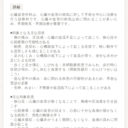
詳細
心臓血管外科は、心臓や血管の病気に対して手術を中心に治療を
行う診療科です。心臓や血管の病気は命に関わることが多いた
め、早期発見・早期治療が重要です。
■対象となる主な症状
・胸の痛み、圧迫感：心臓の血流不足によって起こり、狭心症や
心筋梗塞の可能性がある
・動悸、息切れ：心機能低下によって起こる症状で、軽い動作で
も息苦しさを感じることがある
・足のむくみ：心機能の低下によって血流が滞り、余分な水分が
足にたまる症状
・歩くと足が痛む、しびれる：末梢動脈疾患でみられ、歩行時に
症状が現れ、少し休むと改善する（間歇性跛行：かんけつせいは
こう）
・急な背中の痛み：命に関わる疾患の可能性があるため、早急な
受診が必要
・失神、めまい：不整脈や血流低下によって起こることがある
■主な対象疾患
・狭心症：心臓の血管が狭くなることで、胸痛や圧迫感を引き起
こす
・心筋梗塞：心臓の血管が詰まり、心筋に十分な血液が届かなく
なる病気で、突然の胸痛を伴う
・心臓弁膜症：心臓弁がうまく開閉しなくなり、血液の流れに問
題が起こる