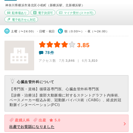
神奈川県横浜市港北区小机町（新横浜駅、北新横浜駅）
駐車場あり
電子決済可
マイナ受付
(スマホ可)
電子処方せん対応
土曜（〜24:00）・日曜・祝日
朝（0:00〜）・夜（〜24:00）
3.85
78件
アクセス数 7月:
3,846
| 6月:
3,810
心臓血管外科について
【専門医・資格】
循環器専門医、心臓血管外科専門医
【診療・治療法】
腹部大動脈瘤に対するステントグラフト内挿術、
ペースメーカー植込み術、冠動脈バイパス術（CABG）、経皮的冠
動脈インターベーション(PCI)
産婦人科
出産
5.0
出産でお世話になりました