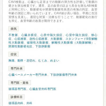
CAVI検査は、心臓から足首までの動脈の弾力性を評価して動脈の
硬さを測る検査です。通常、足の血管の詰まり具合を測るABI検査
と同時に行い、動脈硬化や閉塞性動脈性疾患の有無の判定、血管
年齢の測定に用いられています。CAVI値が高い場合、早期に生活
習慣を見直し、適切な対策・治療を行うことで、動脈硬化の進行
を抑え、血管年齢の改善が期待できます。
病気
不整脈
、
心臓弁膜症
、
心房中隔欠損症
、
心室中隔欠損症
、
狭心
症
、
心筋梗塞
、
急性心筋梗塞
、
大動脈瘤
、
スタンフォードB型解離
性大動脈瘤
、
破裂性大動脈瘤
、
解離性大動脈瘤（大動脈解離）
、
閉塞性動脈硬化症
、
下肢静脈瘤
症状
胸痛
、
動悸・息切れ
、
むくみ
、
めまい
専門外来
心臓ペースメーカー専門外来
、
下肢静脈瘤専門外来
専門医・資格
循環器専門医
、
心臓血管外科専門医
診療科目
循環器内科
、
外科