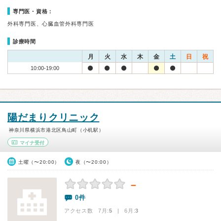
専門医・資格：
外科専門医、心臓血管外科専門医
診療時間
月
火
水
木
金
土
日
祝
10:00-19:00
陽だまりクリニック
神奈川県横浜市港北区鳥山町（小机駅）
マイナ受付
土曜（〜20:00）
夜（〜20:00）
－
0件
アクセス数 7月:
5
| 6月:
3