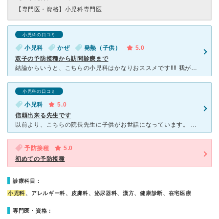
【専門医・資格】
小児科専門医
小児科の口コミ
小児科
かぜ
発熱（子供）
5.0
双子の予防接種から訪問診療まで
結論からいうと、こちらの小児科はかなりおススメです‼️‼️ 我が家は双子ということもあり、1人で2人を連れて病院に行くのが大変だったこともありこちらの木曜日に訪問診療をして下さる小児科を区役所の
小児科の口コミ
小児科
5.0
信頼出来る先生です
以前より、こちらの院長先生に子供がお世話になっています。 この度、院長先生が開業されたとの事で私の自宅からは少し遠くなりましたが、それでも通いたい、子も親も安心出来るとても優しい先生です。 お話し
予防接種
5.0
初めての予防接種
診療科目：
小児科
、アレルギー科、皮膚科、泌尿器科、漢方、健康診断、在宅医療
専門医・資格：