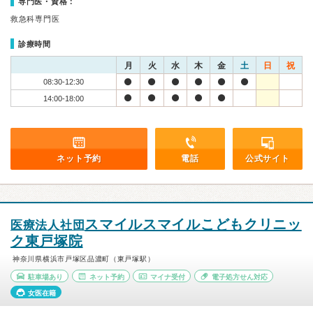
専門医・資格：
救急科専門医
診療時間
月
火
水
木
金
土
日
祝
08:30-12:30
14:00-18:00
ネット予約
電話
公式サイト
スマイルスマイルこどもクリニッ
医療法人社団
ク東戸塚院
神奈川県横浜市戸塚区品濃町（東戸塚駅）
駐車場あり
ネット予約
マイナ受付
電子処方せん対応
女医在籍