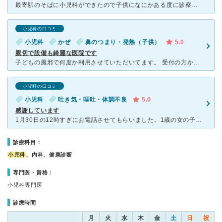
最寄駅のそばに小児科ができたので子供になにかある度に診察に伺っています。 完全予約制なので待ち時間も少なく、待っている間の感染症の心配も少ないです。 まだ開院したてのクリニックなので施設もキレイで
小児科の口コミ
小児科
かぜ
鼻のつまり・発熱（子供）
5.0
親切で設備も綺麗な医院です
子どもの風邪で何度か利用させていただいてます。 受付の方から看護師さん、先生もとても親切な診察で毎回とても助かります。 鼻水の吸引も子どもも嫌がることなく丁寧にしてくださっていて、また鼻水詰まって
小児科の口コミ
小児科
吐き気・嘔吐・体調不良
5.0
感謝しています
1月30日の12時すぎにお電話させてもらいました。1歳の女の子が嘔吐と下痢がひどくとても不安で急ぎで診ていただけないかとお願いしたところ、午前の診療が終わっているにも関わらずOKしてくださいました。1
診療科目：
小児科
、内科、健康診断
専門医・資格：
小児科専門医
診療時間
月
火
水
木
金
土
日
祝