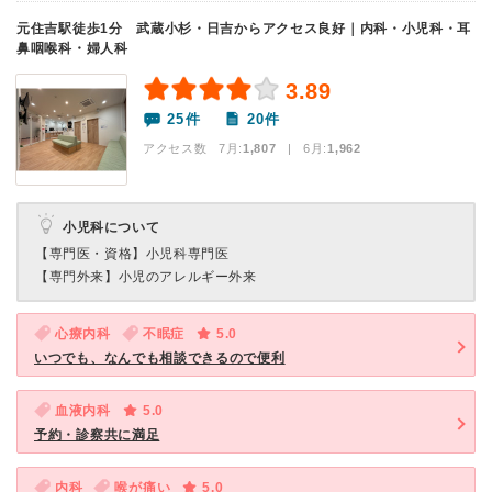
元住吉駅徒歩1分 武蔵小杉・日吉からアクセス良好｜内科・小児科・耳
鼻咽喉科・婦人科
3.89
25件
20件
アクセス数 7月:
1,807
| 6月:
1,962
小児科について
【専門医・資格】
小児科専門医
【専門外来】
小児のアレルギー外来
心療内科
不眠症
5.0
いつでも、なんでも相談できるので便利
血液内科
5.0
予約・診察共に満足
内科
喉が痛い
5.0