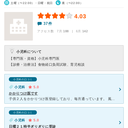
土曜（〜22:00）・日曜・祝日
夜（〜22:00）
4.03
37件
アクセス数 7月:
188
| 6月:
142
小児科について
【専門医・資格】
小児科専門医
【診療・治療法】
食物経口負荷試験、育児相談
小児科の口コミ
小児科
5.0
かかりつけ医です
子供２人をかかりつけ医登録しており、毎月通っています。 風邪症状、目の症状、肌の症状など、どんな症状でもまずはこちらに行き、診察を受けています。 特に、院長の人柄は素晴らしいです。こちらの言い忘れ
小児科の口コミ
小児科
5.0
日曜２１時半ぎりぎりに受診