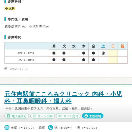
診療科目：
小児科
専門医・資格：
感染症専門医、小児科専門医
診療時間
月
火
水
木
金
土
日
祝
09:00-12:00
15:00-18:00
09:20-12:00
元住吉駅前こころみクリニック 内科・小児
科・耳鼻咽喉科・婦人科
神奈川県川崎市中原区木月（元住吉駅、武蔵小杉駅、日吉駅）
電子決済可
ネット予約
マイナ受付
女医在籍
土曜（〜18:00）・日曜
朝（8:00〜）・夜（〜19:30）