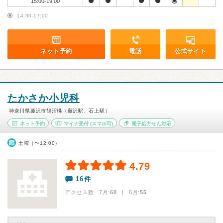
15:00-19:00
14:30-17:00
ネット予約
電話
公式サイト
たかさか小児科
神奈川県藤沢市鵠沼橘（藤沢駅、石上駅）
ネット予約
マイナ受付
(スマホ可)
電子処方せん対応
土曜（〜12:00）
4.79
16件
アクセス数 7月:
60
| 6月:
55