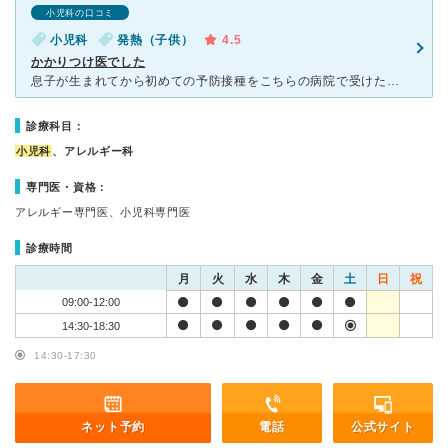
小児科の口コミ
小児科
発熱（子供）
4.5
かかりつけ医でした
息子が生まれてから初めての予防接種をこちらの病院で受けたり、発熱などの風邪の時も診察してもらったりとかかりつけ医として利用してました。 先生も看護師さんも受付の方もとても親切で熱や1歳未満のときは別
診療科目：
小児科
、アレルギー科
専門医・資格：
アレルギー専門医、小児科専門医
診療時間
月
火
水
木
金
土
日
祝
09:00-12:00
14:30-18:30
14:30-17:30
ネット予約
電話
公式サイト