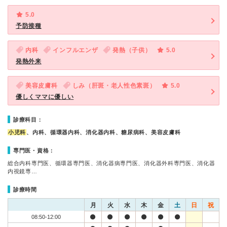
5.0
予防接種
内科
インフルエンザ
発熱（子供）
5.0
発熱外来
美容皮膚科
しみ（肝斑・老人性色素斑）
5.0
優しくママに優しい
診療科目：
小児科
、内科、循環器内科、消化器内科、糖尿病科、美容皮膚科
専門医・資格：
総合内科専門医、循環器専門医、消化器病専門医、消化器外科専門医、消化器
内視鏡専…
診療時間
月
火
水
木
金
土
日
祝
08:50-12:00