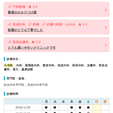
予防接種
5.0
最高のかかりつけ医
形成外科
粉瘤
皮膚の発疹・かゆみ
5.0
処置がとても丁寧でした
美容皮膚科
5.0
とても通いやすいクリニックです
診療科目：
小児科
、内科、循環器内科、整形外科、形成外科、美容外科、皮膚科、美容皮
膚科、漢方、健康診断
専門医・資格：
総合内科専門医、形成外科専門医
診療時間
月
火
水
木
金
土
日
祝
09:00-12:00