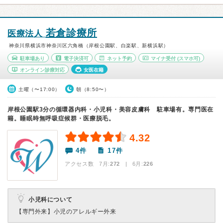
若倉診療所
医療法人
神奈川県横浜市神奈川区六角橋（岸根公園駅、白楽駅、新横浜駅）
駐車場あり
電子決済可
ネット予約
マイナ受付
(スマホ可)
オンライン診療対応
女医在籍
土曜（〜17:00）
朝（8:50〜）
岸根公園駅3分の循環器内科・小児科・美容皮膚科 駐車場有。専門医在
籍。睡眠時無呼吸症候群・医療脱毛。
4.32
4件
17件
アクセス数 7月:
272
| 6月:
226
小児科について
【専門外来】
小児のアレルギー外来