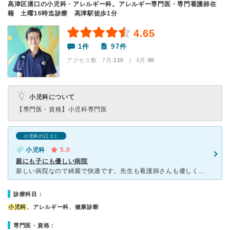
高津区溝口の小児科・アレルギー科。アレルギー専門医・専門看護師在
籍 土曜16時迄診療 高津駅徒歩1分
4.65
1件
97件
アクセス数 7月:
110
| 6月:
86
小児科について
【専門医・資格】
小児科専門医
小児科の口コミ
小児科
5.0
親にも子にも優しい病院
新しい病院なので綺麗で快適です。先生も看護師さんも優しく、いつも丁寧に話を聞いてくれるので、子供の症状で不安なことが聞きやすくて助かっています。 個室がいくつかあるので風邪の場合は個室に案内され、病
診療科目：
小児科
、アレルギー科、健康診断
専門医・資格：