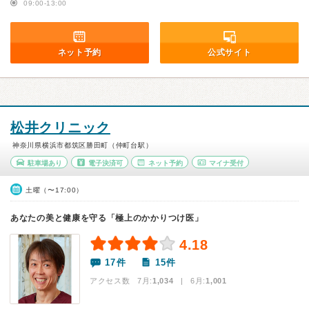
09:00-13:00
ネット予約
公式サイト
松井クリニック
神奈川県横浜市都筑区勝田町（仲町台駅）
駐車場あり
電子決済可
ネット予約
マイナ受付
土曜（〜17:00）
あなたの美と健康を守る「極上のかかりつけ医」
4.18
17件
15件
アクセス数 7月:
1,034
| 6月:
1,001