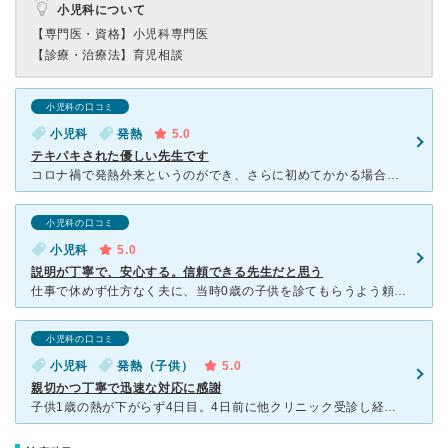
小児科について
【専門医・資格】
小児科専門医
【診療・治療法】
育児相談
小児科の口コミ
小児科
発熱
5.0
テキパキされた優しい先生です
コロナ禍で発熱外来というのができ、さらに初めてかかる場合は診療してもらえない。。という病院が多いなか、子供の発熱があったときに、診てもらえて助かりました。 先生は感染症のことに詳しい先生で、すぐに検
小児科の口コミ
小児科
5.0
説明が丁寧で、安心する。信頼できる先生だと思う
仕事で休めず仕方なく夫に、当時0歳の子供を診てもらうよう頼んだ。 結果的に市民病院を紹介され、肺炎と気管支炎の診断。 きちんと診てくれたおかげで、適切な治療をスムーズに受けることができた。 市民
小児科の口コミ
小児科
発熱（子供）
5.0
親切かつ丁寧で迅速な対応に感謝
子供1歳の熱が下がらず4日目。4日前に他クリニック受診し経過観察の指示受け様子見ていたが食事も水分も多くは取れずぐったりしてきたようす。活気も無くなり慌てて本日、藤沢市民病院へ電話。小児科は午前中のみ