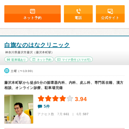
ネット予約
電話
公式サイト
白旗なのはなクリニック
神奈川県藤沢市藤沢（藤沢本町駅）
駐車場あり
ネット予約
マイナ受付
(スマホ可)
土曜（〜13:00）
藤沢本町駅から徒歩5分の循環器内科、内科、皮ふ科、専門医在籍、漢方
相談、オンライン診療、駐車場完備
3.94
5件
アクセス数 7月:
661
| 6月:
597