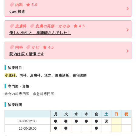
内科
5.0
cavi検査
皮膚科
皮膚の発疹・かゆみ
4.5
優しい先生と、看護師さんでした！
内科
かぜ
4.5
院内は広く清潔です
診療科目：
小児科
、内科、皮膚科、漢方、健康診断、在宅医療
専門医・資格：
総合内科専門医、救急科専門医
診療時間
月
火
水
木
金
土
日
祝
09:00-12:00
16:00-19:00