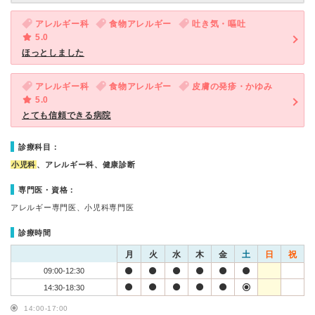
アレルギー科
食物アレルギー
吐き気・嘔吐
5.0
ほっとしました
アレルギー科
食物アレルギー
皮膚の発疹・かゆみ
5.0
とても信頼できる病院
診療科目：
小児科
、アレルギー科、健康診断
専門医・資格：
アレルギー専門医、小児科専門医
診療時間
月
火
水
木
金
土
日
祝
09:00-12:30
14:30-18:30
14:00-17:00