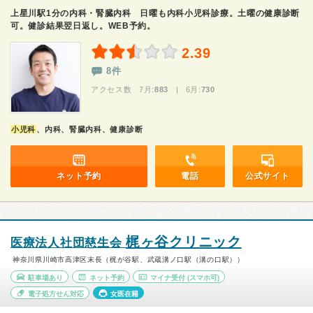
上星川駅1分の内科・腎臓内科 日曜も内科小児科診療。土曜の健康診断
可。健診結果翌日返し。WEB予約。
2.39
8件
アクセス数 7月:
883
| 6月:
730
小児科
、内科、腎臓内科、健康診断
ネット予約
電話
公式サイト
梶ヶ谷クリニック
医療法人社団慈生会
神奈川県川崎市高津区末長（梶が谷駅、武蔵溝ノ口駅（溝の口駅））
駐車場あり
ネット予約
マイナ受付
(スマホ可)
電子処方せん対応
女医在籍