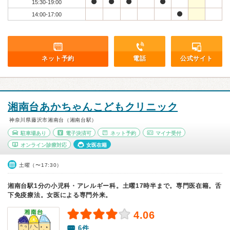
15:30-19:00
14:00-17:00
ネット予約
電話
公式サイト
湘南台あかちゃんこどもクリニック
神奈川県藤沢市湘南台（湘南台駅）
駐車場あり
電子決済可
ネット予約
マイナ受付
オンライン診療対応
女医在籍
土曜（〜17:30）
湘南台駅1分の小児科・アレルギー科。土曜17時半まで。専門医在籍。舌
下免疫療法。女医による専門外来。
4.06
6件