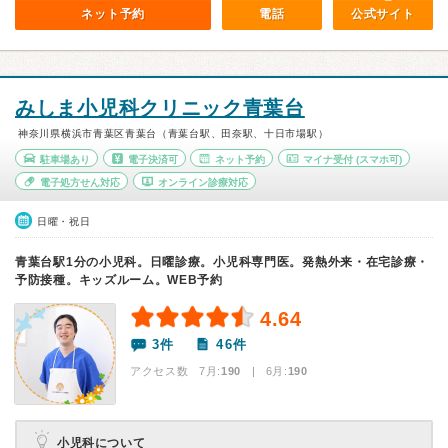
ネット予約
電話
公式サイト
みしま小児科クリニック青葉台
神奈川県横浜市青葉区青葉台（青葉台駅、田奈駅、十日市場駅）
駐車場あり
電子決済可
ネット予約
マイナ受付
(スマホ可)
電子処方せん対応
オンライン診療対応
日曜・祝日
青葉台駅1分の小児科。日曜診療。小児科専門医。発熱外来・在宅診療・
予防接種。キッズルーム。WEB予約
4.64
3件
46件
アクセス数 7月:
190
| 6月:
190
小児科について