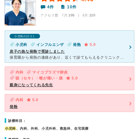
4件
10件
アクセス数 7月:
295
| 6月:
220
小児科の口コミ
小児科
インフルエンザ
発熱
5.0
息子の急な発熱で受診しました
保育園から発熱の連絡があり、近くで診てもらえるクリニックを検索していたところ、海老原おとなこどもクリニックを見つけました。 最近出来たクリニックで受診した事がなく不安もありましたが、電話をしてみたと
内科
マイコプラズマ肺炎
咳（セキ）・喉が痛い・痰
5.0
親身になってくれる先生
内科
5.0
発熱
診療科目：
小児科
、内科、外科、小児外科、救急科、在宅医療