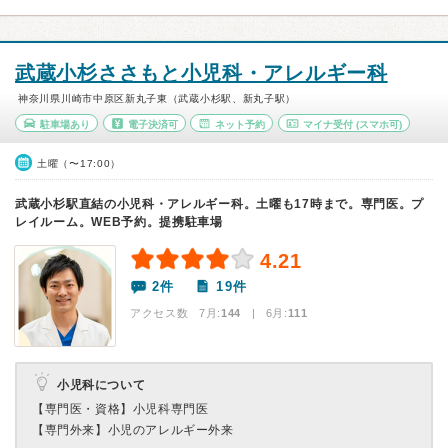
武蔵小杉ささもと小児科・アレルギー科
神奈川県川崎市中原区新丸子東（武蔵小杉駅、新丸子駅）
駐車場あり
電子決済可
ネット予約
マイナ受付
(スマホ可)
土曜（〜17:00）
武蔵小杉駅直結の小児科・アレルギー科。土曜も17時まで。専門医。プ
レイルーム。WEB予約。提携駐車場
4.21
2件
19件
アクセス数 7月:
144
| 6月:
111
小児科について
【専門医・資格】
小児科専門医
【専門外来】
小児のアレルギー外来