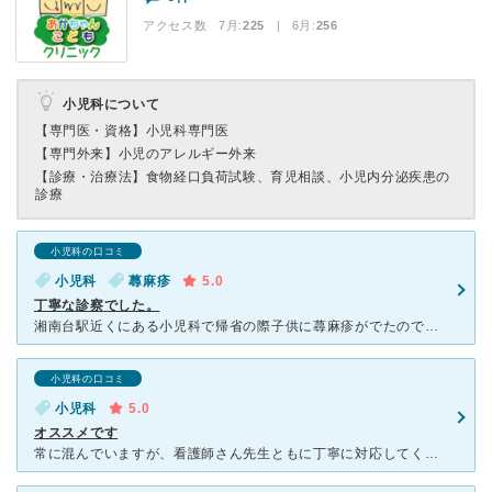
アクセス数 7月:
225
| 6月:
256
小児科について
【専門医・資格】
小児科専門医
【専門外来】
小児のアレルギー外来
【診療・治療法】
食物経口負荷試験、育児相談、小児内分泌疾患の
診療
小児科の口コミ
小児科
蕁麻疹
5.0
丁寧な診察でした。
湘南台駅近くにある小児科で帰省の際子供に蕁麻疹がでたので受診しました。まず電話で急遽受診できるか聞いた時受付の方の対応が優しかったです。医師の診察も丁寧で蕁麻疹がでたところをはじめ口の中や呼吸など丁寧
小児科の口コミ
小児科
5.0
オススメです
常に混んでいますが、看護師さん先生ともに丁寧に対応してくれます。先生は無駄な投薬はせず、本当に必要なときにだけ薬を処方してくれます。また器材も充実しているように感じます。エコーがある小児科は珍しいので