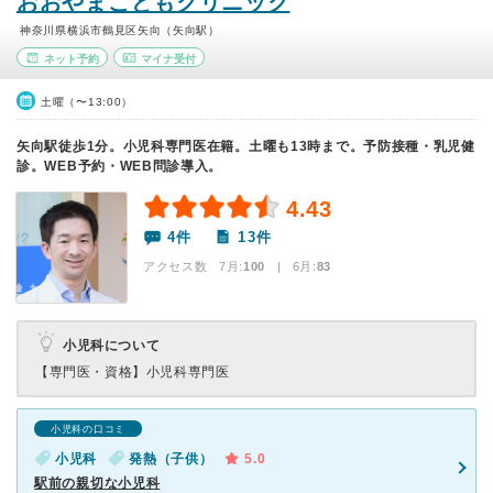
おおやまこどもクリニック
神奈川県横浜市鶴見区矢向（矢向駅）
ネット予約
マイナ受付
土曜（〜13:00）
矢向駅徒歩1分。小児科専門医在籍。土曜も13時まで。予防接種・乳児健
診。WEB予約・WEB問診導入。
4.43
4件
13件
アクセス数 7月:
100
| 6月:
83
小児科について
【専門医・資格】
小児科専門医
小児科の口コミ
小児科
発熱（子供）
5.0
駅前の親切な小児科