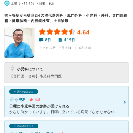
土曜（〜12:30）・日曜・祝日
梶ヶ谷駅から徒歩2分の消化器外科・肛門外科・小児科・外科、専門医在
籍・健康診断・内視鏡検査、土日診療
4.64
8件
419件
アクセス数 7月:
831
| 6月:
815
小児科について
【専門医・資格】
小児科専門医
小児科の口コミ
小児科
4.5
日曜に小児科医の診察が受けられる
かなり助かっています。日曜に空いている病院てなかなかないので。。予防接種も定期のものは予約なしで受けられます。看護師さんも親切でインテーク？みたいなのをしてくれるし、一緒に母子手帳を確認して予防接種の
小児科の口コミ