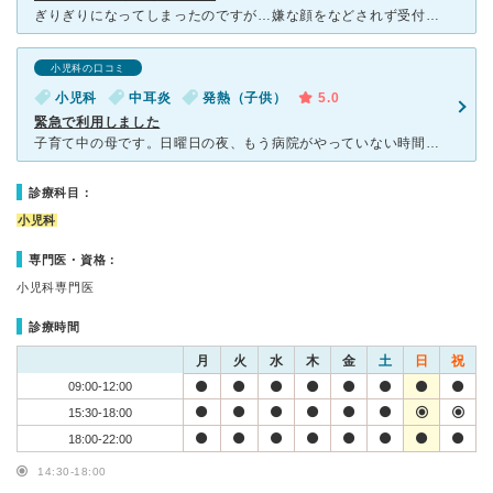
ぎりぎりになってしまったのですが…嫌な顔をなどされず受付の方、先生、看護師さん、丁寧に対応していただきました。 入り口にアルコール、検温の液晶パネルがあります。 コロナ対策なのか網戸みたいな入り口
小児科の口コミ
小児科
中耳炎
発熱（子供）
5.0
緊急で利用しました
子育て中の母です。日曜日の夜、もう病院がやっていない時間帯に息子がいきなり発熱をしました。横浜市の方に問い合わせをして、まだこちらの病院がやっているとのことで車で急いで向かいました。他にもコロナ禍だか
診療科目：
小児科
専門医・資格：
小児科専門医
診療時間
月
火
水
木
金
土
日
祝
09:00-12:00
15:30-18:00
18:00-22:00
14:30-18:00