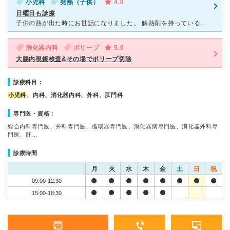
小児科
発熱（子供）
4.0
日曜日も診療
子供の熱が出た時にお世話になりました。 解熱剤を持っているか聞かれ、持っていないと答えると、お守り変わりにと解熱剤を処方してくださいました。 先生はサバサバしていますがよくおしゃべりする先生で、子
消化器内科
ポリープ
5.0
大腸内視鏡検査&その場でポリープ切除
診療科目：
小児科
、内科、消化器内科、外科、肛門科
専門医・資格：
総合内科専門医、外科専門医、循環器専門医、消化器病専門医、消化器外科専
門医、肝…
診療時間
月
火
水
木
金
土
日
祝
09:00-12:30
15:00-18:30