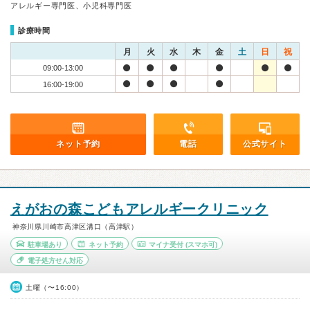
アレルギー専門医、小児科専門医
診療時間
月
火
水
木
金
土
日
祝
09:00-13:00
16:00-19:00
ネット予約
電話
公式サイト
えがおの森こどもアレルギークリニック
神奈川県川崎市高津区溝口（高津駅）
駐車場あり
ネット予約
マイナ受付
(スマホ可)
電子処方せん対応
土曜（〜16:00）