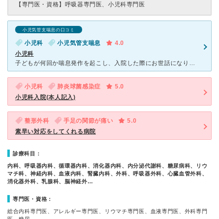
【専門医・資格】
呼吸器専門医、小児科専門医
小児気管支喘息の口コミ
小児科
小児気管支喘息
4.0
小児科
子どもが何回か喘息発作を起こし、入院した際にお世話になりました。 まだ小さく、親も子もすごく不安でしたが、お医者さんも看護士さんも皆さん丁寧、親切にして頂き安心することができました。 完全看護のた
小児科
肺炎球菌感染症
5.0
小児科入院(本人記入)
整形外科
手足の関節が痛い
5.0
素早い対応をしてくれる病院
診療科目：
内科、呼吸器内科、循環器内科、消化器内科、内分泌代謝科、糖尿病科、リウ
マチ科、神経内科、血液内科、腎臓内科、外科、呼吸器外科、心臓血管外科、
消化器外科、乳腺科、脳神経外…
専門医・資格：
総合内科専門医、アレルギー専門医、リウマチ専門医、血液専門医、外科専門