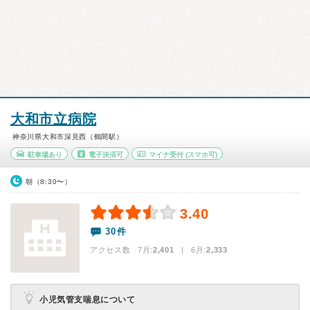
大和市立病院
神奈川県大和市深見西（鶴間駅）
駐車場あり
電子決済可
マイナ受付
(スマホ可)
朝（8:30〜）
3.40
30件
アクセス数 7月:
2,401
| 6月:
2,333
小児気管支喘息について