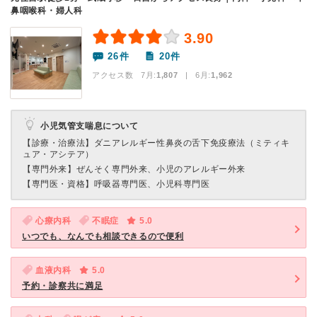
鼻咽喉科・婦人科
3.90
26件
20件
アクセス数 7月:
1,807
| 6月:
1,962
小児気管支喘息について
【診療・治療法】
ダニアレルギー性鼻炎の舌下免疫療法（ミティキ
ュア・アシテア）
【専門外来】
ぜんそく専門外来、小児のアレルギー外来
【専門医・資格】
呼吸器専門医、小児科専門医
心療内科
不眠症
5.0
いつでも、なんでも相談できるので便利
血液内科
5.0
予約・診察共に満足