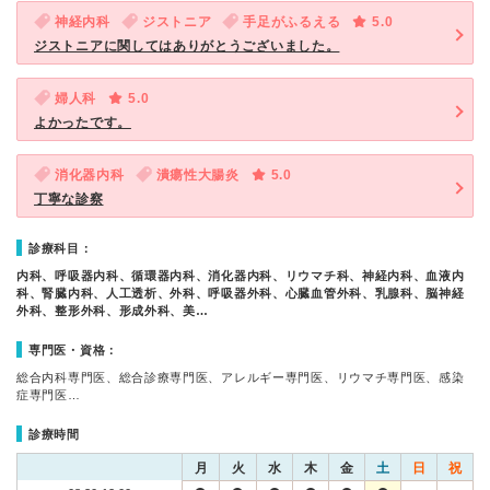
神経内科
ジストニア
手足がふるえる
5.0
ジストニアに関してはありがとうございました。
婦人科
5.0
よかったです。
消化器内科
潰瘍性大腸炎
5.0
丁寧な診察
診療科目：
内科、呼吸器内科、循環器内科、消化器内科、リウマチ科、神経内科、血液内
科、腎臓内科、人工透析、外科、呼吸器外科、心臓血管外科、乳腺科、脳神経
外科、整形外科、形成外科、美…
専門医・資格：
総合内科専門医、総合診療専門医、アレルギー専門医、リウマチ専門医、感染
症専門医…
診療時間
月
火
水
木
金
土
日
祝