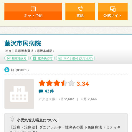
ネット予約
電話
公式サイト
藤沢市民病院
神奈川県藤沢市藤沢（藤沢本町駅）
駐車場あり
電子決済可
マイナ受付
(スマホ可)
朝（8:30〜）
3.34
43件
アクセス数 7月:
2,682
| 6月:
2,646
小児気管支喘息について
【診療・治療法】
ダニアレルギー性鼻炎の舌下免疫療法（ミティキ