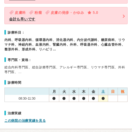
皮膚科
粉瘤
皮膚の発疹・かゆみ
5.0
会計も早いです
診療科目：
内科、呼吸器内科、循環器内科、消化器内科、内分泌代謝科、糖尿病科、リウ
マチ科、神経内科、血液内科、腎臓内科、外科、呼吸器外科、心臓血管外科、
整形外科、形成外科、リハビリ…
専門医・資格：
総合内科専門医、総合診療専門医、アレルギー専門医、リウマチ専門医、外科
専門医、…
診療時間
月
火
水
木
金
土
日
祝
08:30-11:30
治療実績
この病院の治療実績を見る