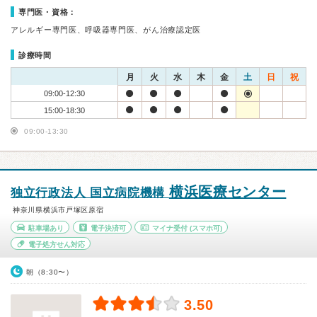
専門医・資格：
アレルギー専門医、呼吸器専門医、がん治療認定医
診療時間
月
火
水
木
金
土
日
祝
09:00-12:30
15:00-18:30
09:00-13:30
横浜医療センター
独立行政法人 国立病院機構
神奈川県横浜市戸塚区原宿
駐車場あり
電子決済可
マイナ受付
(スマホ可)
電子処方せん対応
朝（8:30〜）
3.50