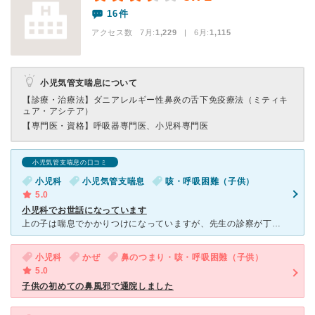
16件
アクセス数 7月:
1,229
| 6月:
1,115
小児気管支喘息について
【診療・治療法】
ダニアレルギー性鼻炎の舌下免疫療法（ミティキ
ュア・アシテア）
【専門医・資格】
呼吸器専門医、小児科専門医
小児気管支喘息の口コミ
小児科
小児気管支喘息
咳・呼吸困難（子供）
5.0
小児科でお世話になっています
上の子は喘息でかかりつけになっていますが、先生の診察が丁寧でわかりやすいので、子どもも親もとても信頼しています。 こどもの体調をよくみてくれるので、喘息の発作も強いものはでずに、元気に過ごしています
小児科
かぜ
鼻のつまり・咳・呼吸困難（子供）
5.0
子供の初めての鼻風邪で通院しました