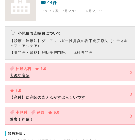
44件
アクセス数 7月:
2,936
| 6月:
2,638
小児気管支喘息について
【診療・治療法】
ダニアレルギー性鼻炎の舌下免疫療法（ミティキ
ュア・アシテア）
【専門医・資格】
呼吸器専門医、小児科専門医
神経内科
5.0
大きな病院
5.0
【産科】助産師の皆さんがすばらしいです
小児科
発熱
5.0
誠実！的確！
診療科目：