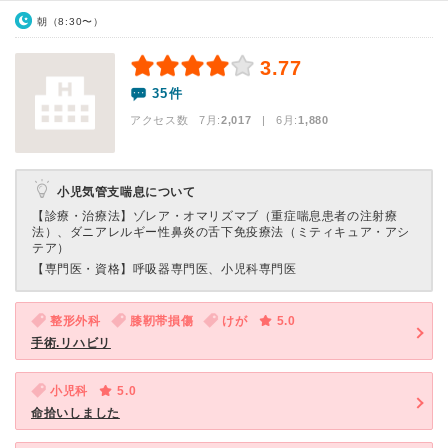
朝（8:30〜）
3.77
35件
アクセス数 7月:
2,017
| 6月:
1,880
小児気管支喘息について
【診療・治療法】
ゾレア・オマリズマブ（重症喘息患者の注射療
法）、ダニアレルギー性鼻炎の舌下免疫療法（ミティキュア・アシ
テア）
【専門医・資格】
呼吸器専門医、小児科専門医
整形外科
膝靭帯損傷
けが
5.0
手術.リハビリ
小児科
5.0
命拾いしました