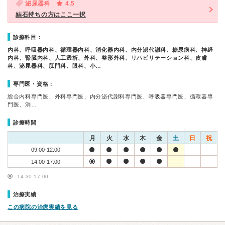
泌尿器科
4.5
結石持ちの方はここ一択
診療科目：
内科、呼吸器内科、循環器内科、消化器内科、内分泌代謝科、糖尿病科、神経
内科、腎臓内科、人工透析、外科、整形外科、リハビリテーション科、皮膚
科、泌尿器科、肛門科、眼科、小…
専門医・資格：
総合内科専門医、外科専門医、内分泌代謝科専門医、呼吸器専門医、循環器専
門医、消…
診療時間
月
火
水
木
金
土
日
祝
09:00-12:00
14:00-17:00
14:30-17:00
治療実績
この病院の治療実績を見る