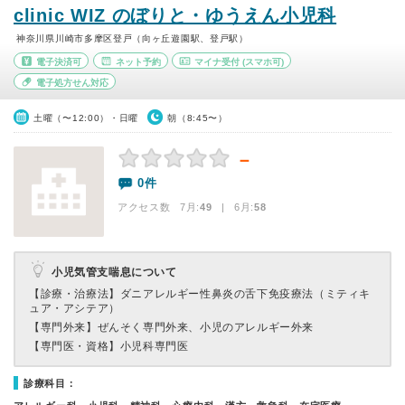
clinic WIZ のぼりと・ゆうえん小児科
神奈川県川崎市多摩区登戸（向ヶ丘遊園駅、登戸駅）
電子決済可
ネット予約
マイナ受付
(スマホ可)
電子処方せん対応
土曜（〜12:00）・日曜
朝（8:45〜）
－
0件
アクセス数 7月:
49
| 6月:
58
小児気管支喘息について
【診療・治療法】
ダニアレルギー性鼻炎の舌下免疫療法（ミティキ
ュア・アシテア）
【専門外来】
ぜんそく専門外来、小児のアレルギー外来
【専門医・資格】
小児科専門医
診療科目：