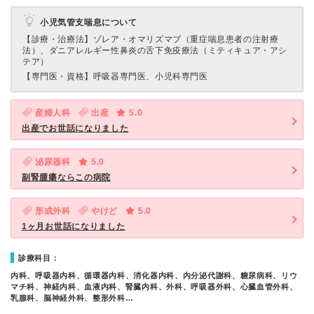
小児気管支喘息について
【診療・治療法】
ゾレア・オマリズマブ（重症喘息患者の注射療
法）、ダニアレルギー性鼻炎の舌下免疫療法（ミティキュア・アシ
テア）
【専門医・資格】
呼吸器専門医、小児科専門医
産婦人科
出産
5.0
出産でお世話になりました
泌尿器科
5.0
副腎腫瘍ならこの病院
形成外科
やけど
5.0
1ヶ月お世話になりました
診療科目：
内科、呼吸器内科、循環器内科、消化器内科、内分泌代謝科、糖尿病科、リウ
マチ科、神経内科、血液内科、腎臓内科、外科、呼吸器外科、心臓血管外科、
乳腺科、脳神経外科、整形外科…