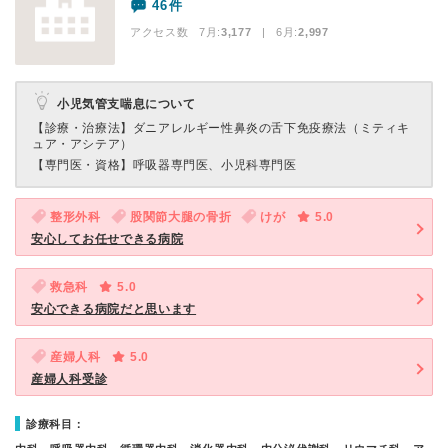
46件
アクセス数 7月:
3,177
| 6月:
2,997
小児気管支喘息について
【診療・治療法】
ダニアレルギー性鼻炎の舌下免疫療法（ミティキ
ュア・アシテア）
【専門医・資格】
呼吸器専門医、小児科専門医
整形外科
股関節大腿の骨折
けが
5.0
安心してお任せできる病院
救急科
5.0
安心できる病院だと思います
産婦人科
5.0
産婦人科受診
診療科目：