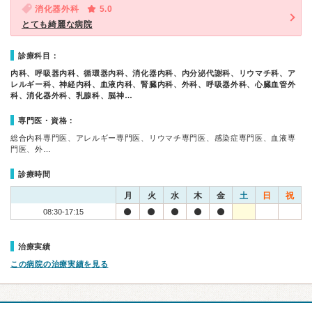
消化器外科
5.0
とても綺麗な病院
診療科目：
内科、呼吸器内科、循環器内科、消化器内科、内分泌代謝科、リウマチ科、ア
レルギー科、神経内科、血液内科、腎臓内科、外科、呼吸器外科、心臓血管外
科、消化器外科、乳腺科、脳神…
専門医・資格：
総合内科専門医、アレルギー専門医、リウマチ専門医、感染症専門医、血液専
門医、外…
診療時間
月
火
水
木
金
土
日
祝
08:30-17:15
治療実績
この病院の治療実績を見る