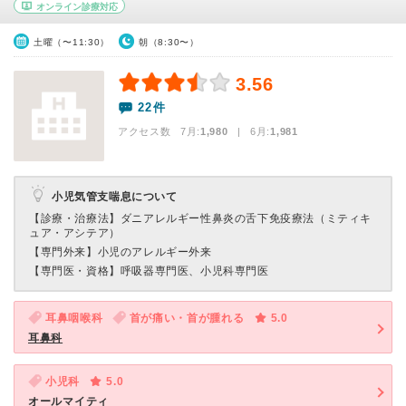
オンライン診療対応
土曜（〜11:30）
朝（8:30〜）
3.56
22件
アクセス数 7月:
1,980
| 6月:
1,981
小児気管支喘息について
【診療・治療法】
ダニアレルギー性鼻炎の舌下免疫療法（ミティキ
ュア・アシテア）
【専門外来】
小児のアレルギー外来
【専門医・資格】
呼吸器専門医、小児科専門医
耳鼻咽喉科
首が痛い・首が腫れる
5.0
耳鼻科
小児科
5.0
オールマイティ