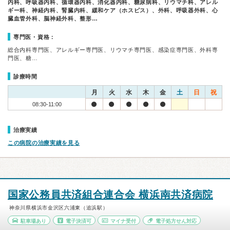
内科、呼吸器内科、循環器内科、消化器内科、糖尿病科、リウマチ科、アレル
ギー科、神経内科、腎臓内科、緩和ケア（ホスピス）、外科、呼吸器外科、心
臓血管外科、脳神経外科、整形…
専門医・資格：
総合内科専門医、アレルギー専門医、リウマチ専門医、感染症専門医、外科専
門医、糖…
診療時間
月
火
水
木
金
土
日
祝
08:30-11:00
治療実績
この病院の治療実績を見る
国家公務員共済組合連合会 横浜南共済病院
神奈川県横浜市金沢区六浦東（追浜駅）
駐車場あり
電子決済可
マイナ受付
電子処方せん対応