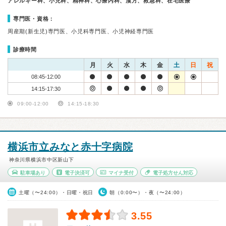
アレルギー科、小児科、精神科、心療内科、漢方、救急科、在宅医療
専門医・資格：
周産期(新生児)専門医、小児科専門医、小児神経専門医
診療時間
月
火
水
木
金
土
日
祝
08:45-12:00
14:15-17:30
09:00-12:00
14:15-18:30
横浜市立みなと赤十字病院
神奈川県横浜市中区新山下
駐車場あり
電子決済可
マイナ受付
電子処方せん対応
土曜（〜24:00）・日曜・祝日
朝（0:00〜）・夜（〜24:00）
3.55