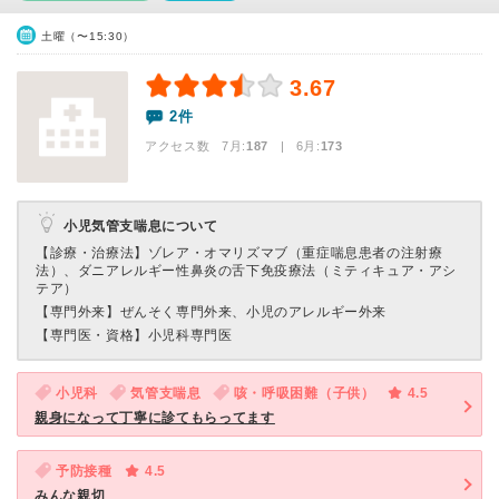
土曜（〜15:30）
3.67
2件
アクセス数 7月:
187
| 6月:
173
小児気管支喘息について
【診療・治療法】
ゾレア・オマリズマブ（重症喘息患者の注射療
法）、ダニアレルギー性鼻炎の舌下免疫療法（ミティキュア・アシ
テア）
【専門外来】
ぜんそく専門外来、小児のアレルギー外来
【専門医・資格】
小児科専門医
小児科
気管支喘息
咳・呼吸困難（子供）
4.5
親身になって丁寧に診てもらってます
予防接種
4.5
みんな親切