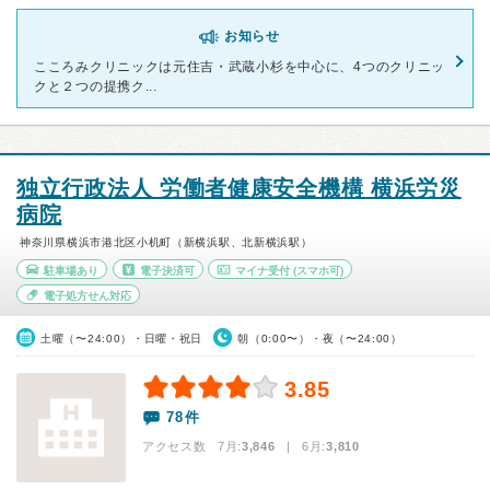
お知らせ
こころみクリニックは元住吉・武蔵小杉を中心に、4つのクリニッ
クと２つの提携ク...
独立行政法人 労働者健康安全機構 横浜労災
病院
神奈川県横浜市港北区小机町（新横浜駅、北新横浜駅）
駐車場あり
電子決済可
マイナ受付
(スマホ可)
電子処方せん対応
土曜（〜24:00）・日曜・祝日
朝（0:00〜）・夜（〜24:00）
3.85
78件
アクセス数 7月:
3,846
| 6月:
3,810