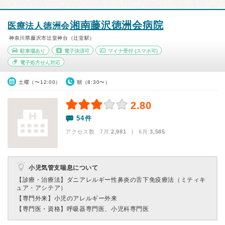
湘南藤沢徳洲会病院
医療法人徳洲会
神奈川県藤沢市辻堂神台（辻堂駅）
駐車場あり
電子決済可
マイナ受付
(スマホ可)
電子処方せん対応
土曜（〜12:00）
朝（8:30〜）
2.80
54件
アクセス数 7月:
2,981
| 6月:
3,585
小児気管支喘息について
【診療・治療法】
ダニアレルギー性鼻炎の舌下免疫療法（ミティキ
ュア・アシテア）
【専門外来】
小児のアレルギー外来
【専門医・資格】
呼吸器専門医、小児科専門医