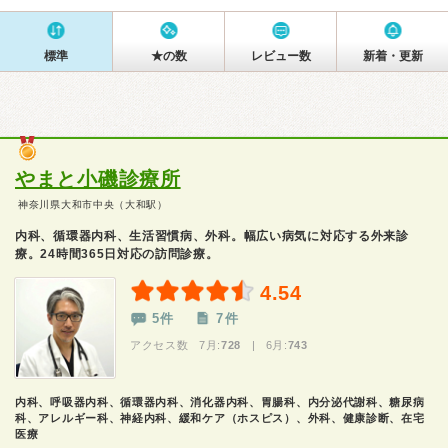
標準
★の数
レビュー数
新着・更新
やまと小磯診療所
神奈川県大和市中央（大和駅）
内科、循環器内科、生活習慣病、外科。幅広い病気に対応する外来診
療。24時間365日対応の訪問診療。
4.54
5件
7件
アクセス数 7月:
728
| 6月:
743
内科、呼吸器内科、循環器内科、消化器内科、胃腸科、内分泌代謝科、糖尿病
科、アレルギー科、神経内科、緩和ケア（ホスピス）、外科、健康診断、在宅
医療