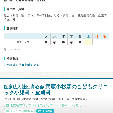
器外科、心臓血管外科、消化器…
専門医・資格：
総合内科専門医、アレルギー専門医、リウマチ専門医、感染症専門医、血液専
門医、外…
診療時間
月
火
水
木
金
土
日
祝
08:30-17:30
08:45-17:30
治療実績
この病院の治療実績を見る
武蔵小杉森のこどもクリニ
医療法人社団育心会
ック小児科・皮膚科
神奈川県川崎市中原区小杉町（武蔵小杉駅、新丸子駅、武蔵中原駅）
電子決済可
ネット予約
マイナ受付
(スマホ可)
オンライン診療対応
女医在籍