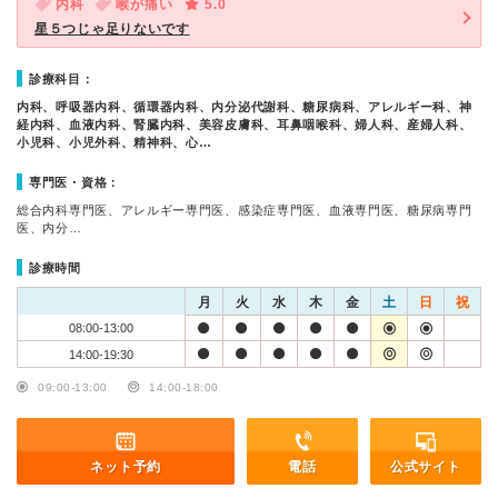
内科
喉が痛い
5.0
星５つじゃ足りないです
診療科目：
内科、呼吸器内科、循環器内科、内分泌代謝科、糖尿病科、アレルギー科、神
経内科、血液内科、腎臓内科、美容皮膚科、耳鼻咽喉科、婦人科、産婦人科、
小児科、小児外科、精神科、心…
専門医・資格：
総合内科専門医、アレルギー専門医、感染症専門医、血液専門医、糖尿病専門
医、内分…
診療時間
月
火
水
木
金
土
日
祝
08:00-13:00
14:00-19:30
09:00-13:00
14:00-18:00
ネット予約
電話
公式サイト