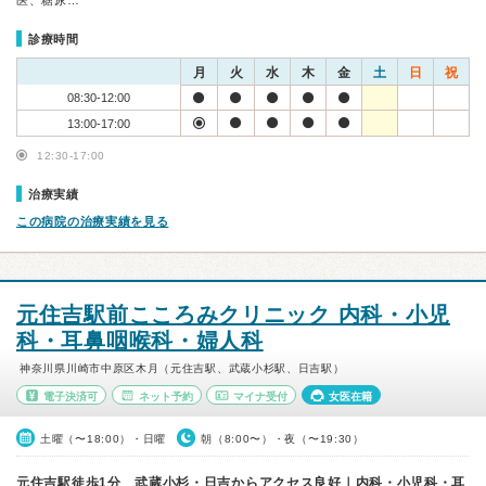
医、糖尿…
診療時間
月
火
水
木
金
土
日
祝
08:30-12:00
13:00-17:00
12:30-17:00
治療実績
この病院の治療実績を見る
元住吉駅前こころみクリニック 内科・小児
科・耳鼻咽喉科・婦人科
神奈川県川崎市中原区木月（元住吉駅、武蔵小杉駅、日吉駅）
電子決済可
ネット予約
マイナ受付
女医在籍
土曜（〜18:00）・日曜
朝（8:00〜）・夜（〜19:30）
元住吉駅徒歩1分 武蔵小杉・日吉からアクセス良好｜内科・小児科・耳