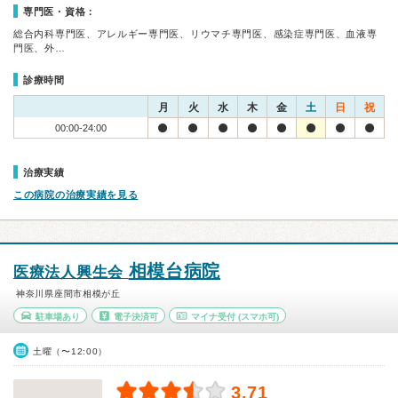
専門医・資格：
総合内科専門医、アレルギー専門医、リウマチ専門医、感染症専門医、血液専
門医、外…
診療時間
月
火
水
木
金
土
日
祝
00:00-24:00
治療実績
この病院の治療実績を見る
相模台病院
医療法人興生会
神奈川県座間市相模が丘
駐車場あり
電子決済可
マイナ受付
(スマホ可)
土曜（〜12:00）
3.71