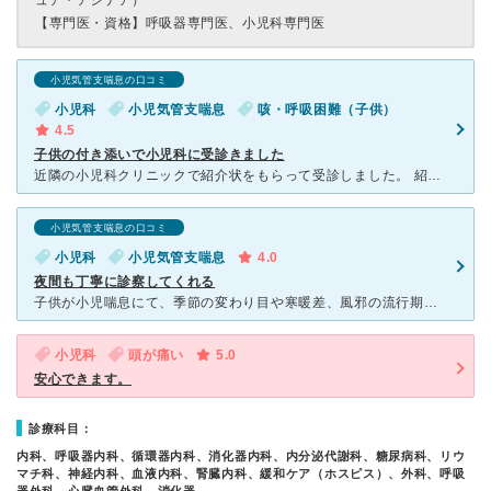
ュア・アシテア）
【専門医・資格】
呼吸器専門医、小児科専門医
小児気管支喘息の口コミ
小児科
小児気管支喘息
咳・呼吸困難（子供）
4.5
子供の付き添いで小児科に受診きました
近隣の小児科クリニックで紹介状をもらって受診しました。 紹介状をお持ちの方は予約なしで新患で受診になるとのこと。 大きい病院なので半日以上の時間がかかってしまうだろうと思って行きました。 しかし
小児気管支喘息の口コミ
小児科
小児気管支喘息
4.0
夜間も丁寧に診察してくれる
子供が小児喘息にて、季節の変わり目や寒暖差、風邪の流行期は特に喘息発作を起こしやすく、良くこちらの夜間救急の小児科でお世話になっております。日中の発作であれば近医のかかりつけを受診できますが、夜間に発
小児科
頭が痛い
5.0
安心できます。
診療科目：
内科、呼吸器内科、循環器内科、消化器内科、内分泌代謝科、糖尿病科、リウ
マチ科、神経内科、血液内科、腎臓内科、緩和ケア（ホスピス）、外科、呼吸