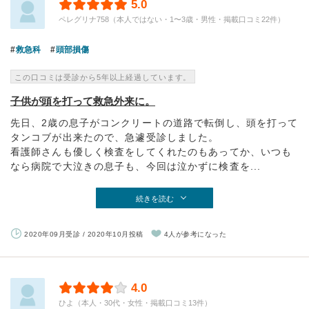
5.0
ペレグリナ758（本人ではない・1〜3歳・男性・掲載口コミ22件）
救急科
頭部損傷
この口コミは受診から5年以上経過しています。
子供が頭を打って救急外来に。
先日、2歳の息子がコンクリートの道路で転倒し、頭を打って
タンコブが出来たので、急遽受診しました。
看護師さんも優しく検査をしてくれたのもあってか、いつも
なら病院で大泣きの息子も、今回は泣かずに検査を...
続きを読む
2020年09月受診 / 2020年10月投稿
4人が参考になった
4.0
ひよ（本人・30代・女性・掲載口コミ13件）