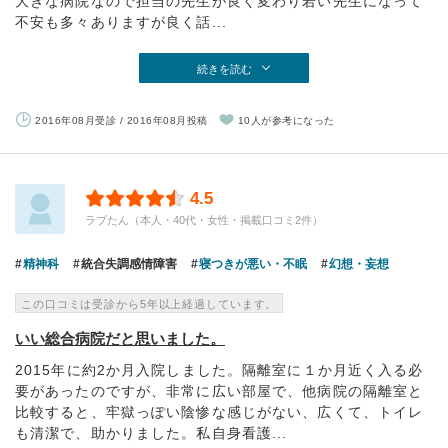
大きな病院なので担当の先生が良く変わり若い先生になって
不安も多々ありますが良く話...
続きを読む
2016年08月受診 / 2016年08月投稿
10人が参考になった
4.5
ラブたん（本人・40代・女性・掲載口コミ2件）
精神科
統合失調感情障害
寝つきが悪い・不眠
幻想・妄想
この口コミは受診から5年以上経過しています。
いい総合病院だと思いました。
2015年に約2か月入院しました。隔離室に１か月近く入る必
要があったのですが、非常に広い部屋で、他病院の隔離室と
比較すると、牢獄っぽい陰惨な感じがない、広くて、トイレ
も清潔で、助かりました。私自身看護...