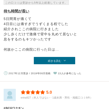
この口コミは受診から5年以上経過しています。
待ち時間が長い
5日間胃が痛くて
4日目には痛すぎでうずくまる程でした
紹介されここの病院に行きました
少し歩くだけで激痛で背中を丸めて居ないと
息をするのもキツかったです
何故かここの病院に行った日は...
続きを読む
2017年12月受診 / 2019年08月投稿
13人が参考になった
5.0
erina927（本人ではない・1歳未満・男性・掲載口コミ6件）
BCGワクチン