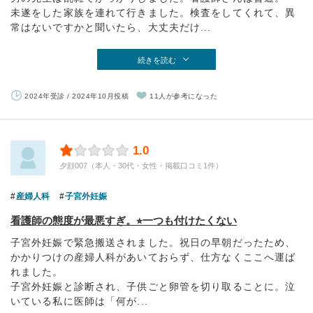
未遂をした家族を連れて行きました。検査をしてくれて、異
常はないですかと聞いたら、大丈夫だけ...
続きを読む
2024年受診 / 2024年10月投稿
11人が参考になった
1.0
夕顔007（本人・30代・女性・掲載口コミ1件）
産婦人科
子宮外妊娠
看護師の態度が最悪すぎ。⭐︎一つも付けたくない
子宮外妊娠で緊急搬送されました。祝日の早朝だったため、
かかりつけの産婦人科があいておらず、仕方なくここへ運ば
れました。
子宮外妊娠と診断され、子供ごと卵管を切り取ることに。泣
いている私に医師は「何が...