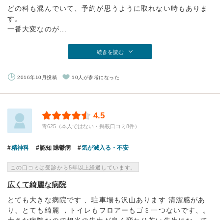
どの科も混んでいて、予約が思うように取れない時もありま
す。
一番大変なのが...
続きを読む
2016年10月投稿
10人が参考になった
4.5
青625（本人ではない・掲載口コミ8件）
精神科
認知 躁鬱病
気が滅入る・不安
この口コミは受診から5年以上経過しています。
広くて綺麗な病院
とても大きな病院です 、駐車場も沢山あります 清潔感があ
り、とても綺麗 ，トイレもフロアーもゴミ一つないです、。