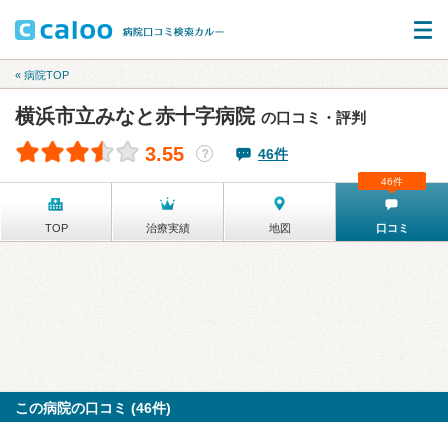
« 病院TOP
横浜市立みなと赤十字病院
の口コミ・評判
3.55
46件
？
46件
TOP
治療実績
地図
口コミ
この病院の口コミ (46件)