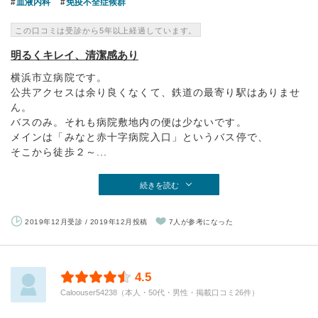
血液内科
免疫不全症候群
この口コミは受診から5年以上経過しています。
明るくキレイ、清潔感あり
横浜市立病院です。
公共アクセスは余り良くなくて、鉄道の最寄り駅はありませ
ん。
バスのみ。それも病院敷地内の便は少ないです。
メインは「みなと赤十字病院入口」というバス停で、
そこから徒歩２～...
続きを読む
2019年12月受診 / 2019年12月投稿
7人が参考になった
4.5
Caloouser54238（本人・50代・男性・掲載口コミ26件）