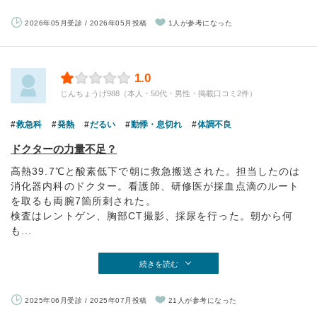
2026年05月受診 / 2026年05月投稿
1人が参考になった
1.0
じんちょうげ988（本人・50代・男性・掲載口コミ2件）
救急科
発熱
だるい
動悸・息切れ
体調不良
ドクターの力量不足？
高熱39.7℃と酸素低下で朝に救急搬送された。担当したのは
消化器内科のドクター。看護師、研修医が採血点滴のルート
を取るも両腕7箇所刺された。
検査はレントゲン、胸部CT撮影、採尿を行った。朝から何
も...
続きを読む
2025年06月受診 / 2025年07月投稿
21人が参考になった