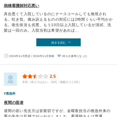
病棟看護師対応悪い
具合悪くて入院しているのにナースコールしても無視され
る。吐き気、痛み訴えるものの対応には2時間くらい平均かか
る。衛生状況も劣悪、もう10日以上入院しているが清拭、洗
髪は一回のみ。入院当初は希望があれば...
続きを読む
2024年11月受診 / 2024年11月投稿
36人が参考になった
2.5
木苺（本人ではない・10代・掲載口コミ2件）
救急科
夜間の医者
昼間の若い先生方は皆親切ですが、金曜夜担当の救急外来の
男の先生は乱雑でがっかりしました。看護師さんは普通。