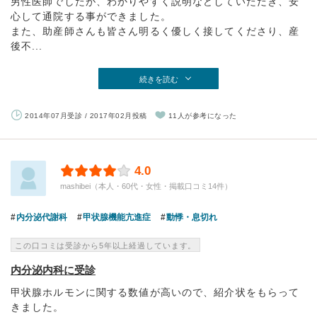
男性医師でしたが、わかりやすく説明などしていただき、安
心して通院する事ができました。
また、助産師さんも皆さん明るく優しく接してくださり、産
後不...
続きを読む
2014年07月受診 / 2017年02月投稿
11人が参考になった
4.0
mashibei（本人・60代・女性・掲載口コミ14件）
内分泌代謝科
甲状腺機能亢進症
動悸・息切れ
この口コミは受診から5年以上経過しています。
内分泌内科に受診
甲状腺ホルモンに関する数値が高いので、紹介状をもらって
きました。