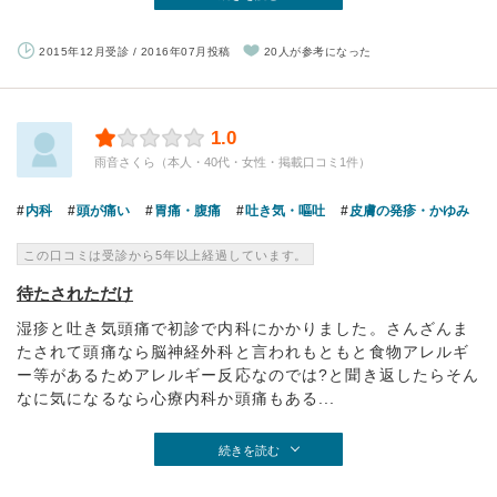
2015年12月受診 / 2016年07月投稿
20人が参考になった
1.0
雨音さくら（本人・40代・女性・掲載口コミ1件）
内科
頭が痛い
胃痛・腹痛
吐き気・嘔吐
皮膚の発疹・かゆみ
この口コミは受診から5年以上経過しています。
待たされただけ
湿疹と吐き気頭痛で初診で内科にかかりました。さんざんま
たされて頭痛なら脳神経外科と言われもともと食物アレルギ
ー等があるためアレルギー反応なのでは?と聞き返したらそん
なに気になるなら心療内科か頭痛もある...
続きを読む