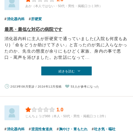
あか（本人ではない・50代・男性・掲載口コミ3件）
消化器内科
肝硬変
最悪・最低な対応の病院です
消化器内科に主人が肝硬変で通っていました(入院も何度もあ
り)「命をどうか助けて下さい」と言ったのが気に入らなかっ
たのか、先生の態度が余りにもひどく家族、身内の事で悪
口・罵声を浴びました。お世話になって...
続きを読む
2023年08月受診 / 2024年12月投稿
53人が参考になった
1.0
じんちょうげ988（本人・50代・男性・掲載口コミ2件）
消化器内科
逆流性食道炎
胸やけ・胃もたれ
吐き気・嘔吐