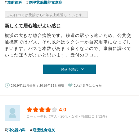
放射線科
副甲状腺機能亢進症
この口コミは受診から5年以上経過しています。
新しくて居心地がよい感じ
横浜の大きな総合病院です。鉄道の駅から遠いため、公共交
通機関ではバス、それ以外はタクシーか自家用車になってし
まいます。バスも本数があまり多くないので、事前に調べて
いったほうがよいと思います。受付のフロ...
続きを読む
2019年11月受診 / 2019年11月投稿
2人が参考になった
4.0
コーヒー牛乳（本人・20代・女性・掲載口コミ32件）
消化器内科
逆流性食道炎