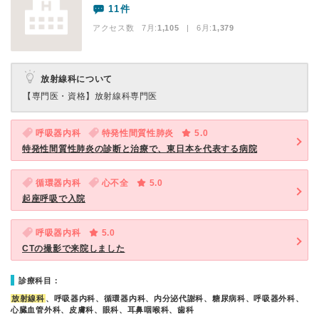
11件
アクセス数 7月:
1,105
| 6月:
1,379
放射線科について
【専門医・資格】
放射線科専門医
呼吸器内科
特発性間質性肺炎
5.0
特発性間質性肺炎の診断と治療で、東日本を代表する病院
循環器内科
心不全
5.0
起座呼吸で入院
呼吸器内科
5.0
CTの撮影で来院しました
診療科目：
放射線科
、呼吸器内科、循環器内科、内分泌代謝科、糖尿病科、呼吸器外科、
心臓血管外科、皮膚科、眼科、耳鼻咽喉科、歯科