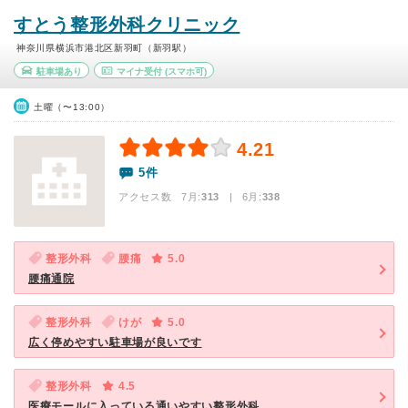
すとう整形外科クリニック
神奈川県横浜市港北区新羽町（新羽駅）
駐車場あり
マイナ受付
(スマホ可)
土曜（〜13:00）
4.21
5件
アクセス数 7月:
313
| 6月:
338
整形外科
腰痛
5.0
腰痛通院
整形外科
けが
5.0
広く停めやすい駐車場が良いです
整形外科
4.5
医療モールに入っている通いやすい整形外科