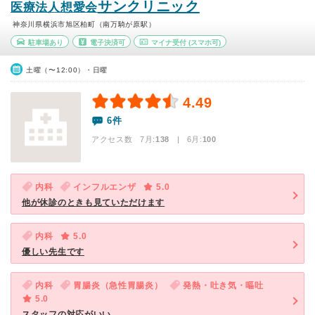
サンクリニック
医療法人想愛会
神奈川県横浜市旭区柏町（南万騎が原駅）
駐車場あり
電子決済可
マイナ受付
(スマホ可)
土曜（〜12:00）・日曜
4.49
6件
アクセス数 7月:
138
| 6月:
100
内科
インフルエンザ
5.0
他が休診のときも見ていただけます
内科
5.0
優しい先生です
内科
胃腸炎（急性胃腸炎）
発熱・吐き気・嘔吐
5.0
スタッフの対応がいい