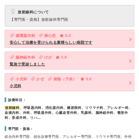
放射線科について
【専門医・資格】
放射線科専門医
循環器内科
狭心症
5.0
安心して治療を受けられる素晴らしい病院です
脳神経外科
けが
5.0
緊急で受診しました
小児科
かぜ
発熱（子供）
5.0
小児科
診療科目：
放射線科
、呼吸器内科、消化器内科、糖尿病科、リウマチ科、アレルギー科、
血液内科、外科、呼吸器外科、心臓血管外科、乳腺科、脳神経外科、整形外
科、形成外科、リハ…
専門医・資格：
総合内科専門医、総合診療専門医、アレルギー専門医、リウマチ専門医、外科