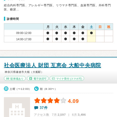
総合内科専門医、アレルギー専門医、リウマチ専門医、血液専門医、外科専門
医、糖尿…
診療時間
月
火
水
木
金
土
日
祝
09:00-12:00
14:00-17:00
社会医療法人 財団 互恵会 大船中央病院
神奈川県鎌倉市大船（大船駅）
駐車場あり
電子決済可
マイナ受付
(スマホ可)
土曜（〜12:00）
朝（8:30〜）
4.09
37件
アクセス数 7月:
2,597
| 6月:
3,496