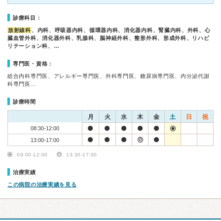
診療科目：
放射線科
、内科、呼吸器内科、循環器内科、消化器内科、腎臓内科、外科、心
臓血管外科、消化器外科、乳腺科、脳神経外科、整形外科、形成外科、リハビ
リテーション科、…
専門医・資格：
総合内科専門医、アレルギー専門医、外科専門医、糖尿病専門医、内分泌代謝
科専門医…
診療時間
月
火
水
木
金
土
日
祝
08:30-12:00
13:00-17:00
09:00-12:00
13:30-17:00
治療実績
この病院の治療実績を見る