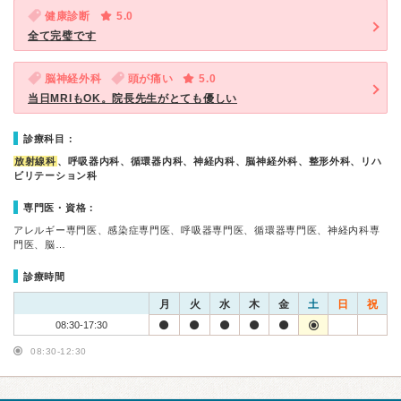
健康診断
5.0
全て完璧です
脳神経外科
頭が痛い
5.0
当日MRIもOK。院長先生がとても優しい
診療科目：
放射線科
、呼吸器内科、循環器内科、神経内科、脳神経外科、整形外科、リハ
ビリテーション科
専門医・資格：
アレルギー専門医、感染症専門医、呼吸器専門医、循環器専門医、神経内科専
門医、脳…
診療時間
月
火
水
木
金
土
日
祝
08:30-17:30
08:30-12:30