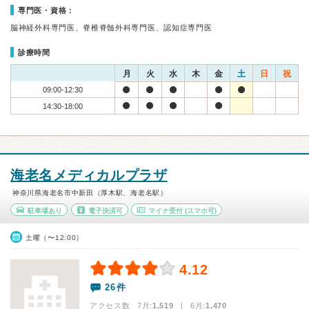
専門医・資格：
脳神経外科専門医、脊椎脊髄外科専門医、認知症専門医
診療時間
月
火
水
木
金
土
日
祝
09:00-12:30
14:30-18:00
海老名メディカルプラザ
神奈川県海老名市中新田（厚木駅、海老名駅）
駐車場あり
電子決済可
マイナ受付
(スマホ可)
土曜（〜12:00）
4.12
26件
アクセス数 7月:
1,519
| 6月:
1,470