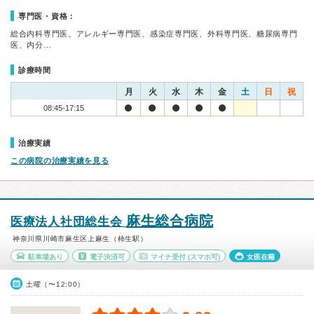
専門医・資格：
総合内科専門医、アレルギー専門医、感染症専門医、外科専門医、糖尿病専門
医、内分…
診療時間
月
火
水
木
金
土
日
祝
08:45-17:15
治療実績
この病院の治療実績を見る
麻生総合病院
医療法人社団総生会
神奈川県川崎市麻生区上麻生（柿生駅）
駐車場あり
電子決済可
マイナ受付
(スマホ可)
女医在籍
土曜（〜12:00）