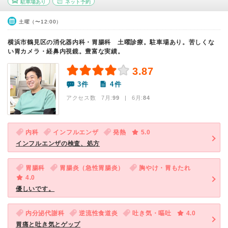
駐車場あり
ネット予約
土曜（〜12:00）
横浜市鶴見区の消化器内科・胃腸科 土曜診療。駐車場あり。苦しくな
い胃カメラ・経鼻内視鏡。豊富な実績。
3.87
3件
4件
アクセス数 7月:
99
| 6月:
84
内科
インフルエンザ
発熱
5.0
インフルエンザの検査、処方
胃腸科
胃腸炎（急性胃腸炎）
胸やけ・胃もたれ
4.0
優しいです。
内分泌代謝科
逆流性食道炎
吐き気・嘔吐
4.0
胃痛と吐き気とゲップ