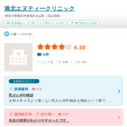
港北エヌティークリニック
神奈川県横浜市都筑区北山田（北山田駅）
駐車場あり
マイナ受付
(スマホ可)
電子処方せん対応
土曜（〜13:30）
4.16
6件
アクセス数 7月:
445
| 6月:
421
放射線科の口コミ
放射線科
4.0
乳がんMRI検診
令和４年４月より痛くない乳がんMRI検診を開始という事で、以前から気になっていたので予約して行ってきました。検査着のままうつ伏せになっているだけなので、マンモグラフィ検査時の痛みや恥ずかしさが全くあり
脳神経外科
頭が痛い
5.0
先生の説明がわかりやすかったです。