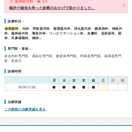
脳神経外科
5.0
端的で確信を持った診断のおかげで助かりました。
診療科目：
放射線科
、内科、呼吸器内科、循環器内科、消化器内科、糖尿病科、神経内
科、脳神経外科、整形外科、リハビリテーション科、皮膚科、泌尿器科、眼
科、耳鼻咽喉科、精神…
専門医・資格：
総合内科専門医、感染症専門医、糖尿病専門医、呼吸器専門医、循環器専門
医、高血圧…
診療時間
月
火
水
木
金
土
日
祝
09:00-17:00
治療実績
この病院の治療実績を見る