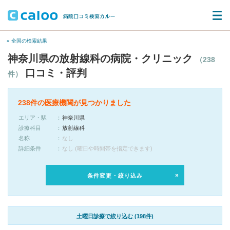
« 全国の検索結果
神奈川県の放射線科の病院・クリニック
（238
口コミ・評判
件）
238件の医療機関が見つかりました
エリア・駅
神奈川県
診療科目
放射線科
名称
なし
詳細条件
なし (曜日や時間帯を指定できます)
条件変更・絞り込み
土曜日診療で絞り込む (198件)