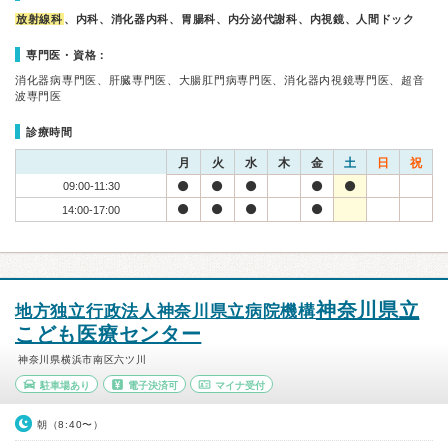
放射線科
、内科、消化器内科、胃腸科、内分泌代謝科、内視鏡、人間ドック
専門医・資格：
消化器病専門医、肝臓専門医、大腸肛門病専門医、消化器内視鏡専門医、超音
波専門医
診療時間
月
火
水
木
金
土
日
祝
09:00-11:30
14:00-17:00
神奈川県立
地方独立行政法人神奈川県立病院機構
こども医療センター
神奈川県横浜市南区六ツ川
駐車場あり
電子決済可
マイナ受付
朝（8:40〜）