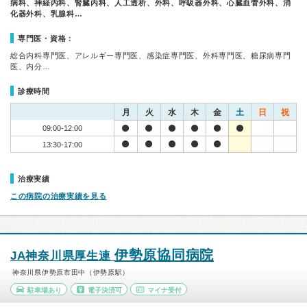
病科、神経内科、腎臓内科、人工透析、外科、呼吸器外科、心臓血管外科、消
化器外科、乳腺科…
専門医・資格：
総合内科専門医、アレルギー専門医、感染症専門医、外科専門医、糖尿病専門
医、内分…
診療時間
月
火
水
木
金
土
日
祝
09:00-12:00
13:30-17:00
治療実績
この病院の治療実績を見る
伊勢原協同病院
JA神奈川県厚生連
神奈川県伊勢原市田中（伊勢原駅）
駐車場あり
電子決済可
マイナ受付