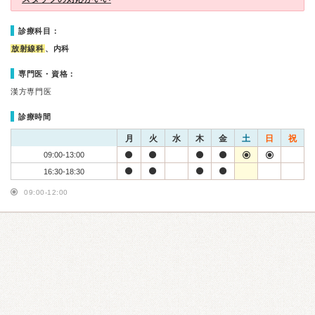
診療科目：
放射線科
、内科
専門医・資格：
漢方専門医
診療時間
月
火
水
木
金
土
日
祝
09:00-13:00
16:30-18:30
09:00-12:00