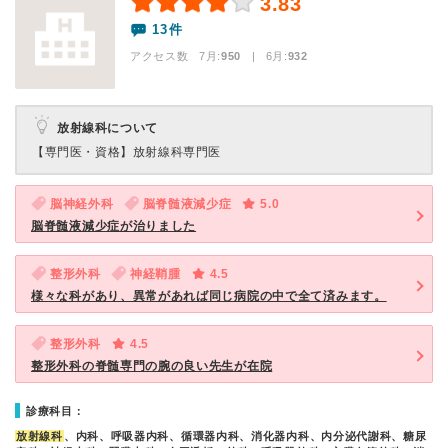
3.83
13件
アクセス数 7月:
950
| 6月:
932
放射線科について
【専門医・資格】
放射線科専門医
脳神経外科
脳脊髄液減少症
5.0
脳脊髄液減少症が治りました
整形外科
神経鞘腫
4.5
様々な科があり、異常があれば同じ病院の中で全て済みます。
整形外科
4.5
整形外科の脊髄専門の腕の良い先生が在院
診療科目：
放射線科
、内科、呼吸器内科、循環器内科、消化器内科、内分泌代謝科、糖尿