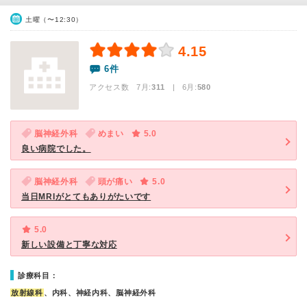
土曜（〜12:30）
4.15
6件
アクセス数 7月:
311
| 6月:
580
脳神経外科
めまい
5.0
良い病院でした。
脳神経外科
頭が痛い
5.0
当日MRIがとてもありがたいです
5.0
新しい設備と丁寧な対応
診療科目：
放射線科
、内科、神経内科、脳神経外科