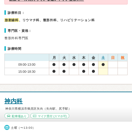
診療科目：
放射線科
、リウマチ科、整形外科、リハビリテーション科
専門医・資格：
整形外科専門医
診療時間
月
火
水
木
金
土
日
祝
09:00-13:00
15:00-18:30
神内科
神奈川県横浜市鶴見区矢向（矢向駅、尻手駅）
駐車場あり
マイナ受付
(スマホ可)
土曜（〜13:00）