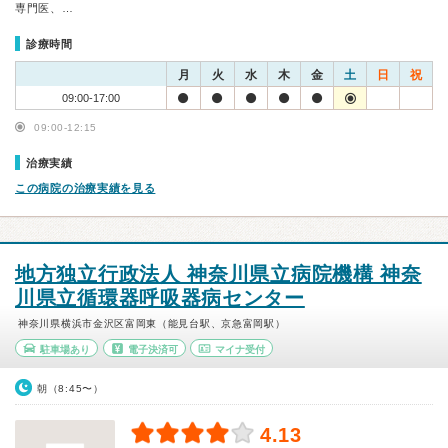
専門医、…
診療時間
月
火
水
木
金
土
日
祝
09:00-17:00
09:00-12:15
治療実績
この病院の治療実績を見る
地方独立行政法人 神奈川県立病院機構 神奈
川県立循環器呼吸器病センター
神奈川県横浜市金沢区富岡東（能見台駅、京急富岡駅）
駐車場あり
電子決済可
マイナ受付
朝（8:45〜）
4.13