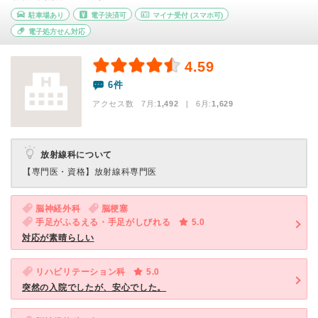
駐車場あり
電子決済可
マイナ受付
(スマホ可)
電子処方せん対応
4.59
6件
アクセス数 7月:
1,492
| 6月:
1,629
放射線科について
【専門医・資格】
放射線科専門医
脳神経外科
脳梗塞
手足がふるえる・手足がしびれる
5.0
対応が素晴らしい
リハビリテーション科
5.0
突然の入院でしたが、安心でした。