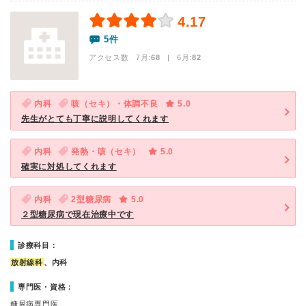
4.17
5件
アクセス数 7月:
68
| 6月:
82
内科
咳（セキ）・体調不良
5.0
先生がとても丁寧に説明してくれます
内科
発熱・咳（セキ）
5.0
確実に対処してくれます
内科
2型糖尿病
5.0
２型糖尿病で現在治療中です
診療科目：
放射線科
、内科
専門医・資格：
糖尿病専門医