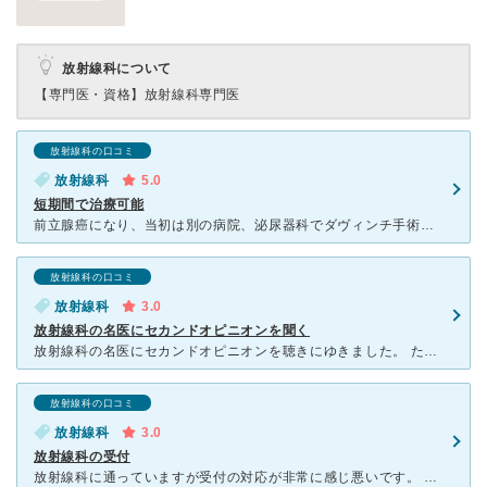
放射線科について
【専門医・資格】
放射線科専門医
放射線科の口コミ
放射線科
5.0
短期間で治療可能
前立腺癌になり、当初は別の病院、泌尿器科でダヴィンチ手術を予定していました。しかし術前検査後、過去の腹壁瘢痕ヘルニア手術後の腹壁と小腸癒着部分があり、手術は出来ない事になりました。その病院の放射線治療
放射線科の口コミ
放射線科
3.0
放射線科の名医にセカンドオピニオンを聞く
放射線科の名医にセカンドオピニオンを聴きにゆきました。 ただ、当方の場合、乳癌だったので、放射線科の名医は、近所の病院で標準治療してくださいと言われ、全摘後の乳に放射線を30日当てると言われました。
放射線科の口コミ
放射線科
3.0
放射線科の受付
放射線科に通っていますが受付の対応が非常に感じ悪いです。 お願いしますと診察表を出すと、目も合わさず無言で受け取られます。治療が終わり、ありがとうございましたと言っても返事しません。お大事にくらい言