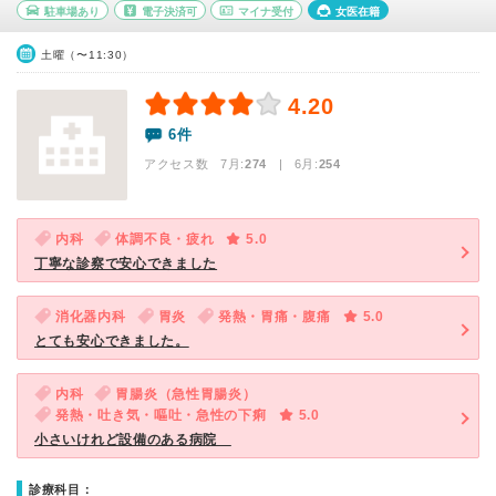
駐車場あり
電子決済可
マイナ受付
女医在籍
土曜（〜11:30）
4.20
6件
アクセス数 7月:
274
| 6月:
254
内科
体調不良・疲れ
5.0
丁寧な診察で安心できました
消化器内科
胃炎
発熱・胃痛・腹痛
5.0
とても安心できました。
内科
胃腸炎（急性胃腸炎）
発熱・吐き気・嘔吐・急性の下痢
5.0
小さいけれど設備のある病院
診療科目：