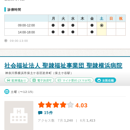
診療時間
月
火
水
木
金
土
日
祝
09:00-12:00
14:00-18:00
09:00-13:00
社会福祉法人 聖隷福祉事業団 聖隷横浜病院
神奈川県横浜市保土ケ谷区岩井町（保土ケ谷駅）
駐車場あり
電子決済可
マイナ受付
(スマホ可)
女医在籍
土曜（〜12:15）
4.03
15件
アクセス数 7月:
1,240
| 6月:
1,413