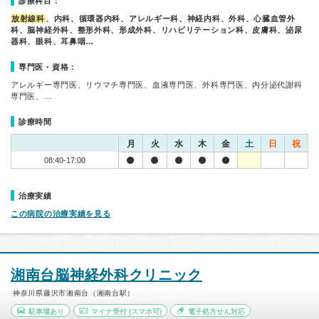
診療科目：
放射線科
、内科、循環器内科、アレルギー科、神経内科、外科、心臓血管外
科、脳神経外科、整形外科、形成外科、リハビリテーション科、皮膚科、泌尿
器科、眼科、耳鼻咽…
専門医・資格：
アレルギー専門医、リウマチ専門医、血液専門医、外科専門医、内分泌代謝科
専門医、…
診療時間
月
火
水
木
金
土
日
祝
08:40-17:00
治療実績
この病院の治療実績を見る
湘南台脳神経外科クリニック
神奈川県藤沢市湘南台（湘南台駅）
駐車場あり
マイナ受付
(スマホ可)
電子処方せん対応