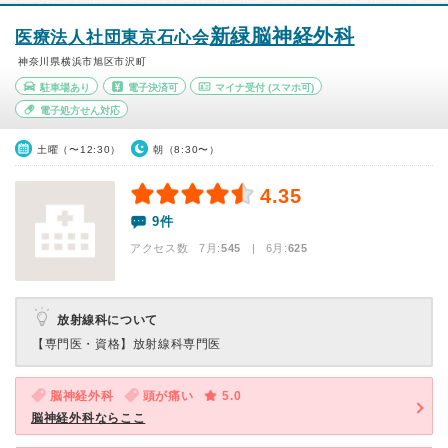
新緑脳神経外科
医療法人社団東京石心会
神奈川県横浜市旭区市沢町
駐車場あり
電子決済可
マイナ受付
(スマホ可)
電子処方せん対応
土曜（〜12:30）
朝（8:30〜）
4.35
9件
アクセス数 7月:
545
| 6月:
625
放射線科について
【専門医・資格】
放射線科専門医
脳神経外科
頭が痛い
5.0
脳神経外科ならここ