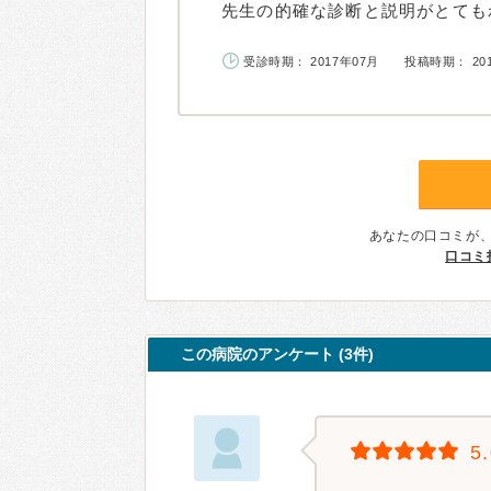
先生の的確な診断と説明がとてもわ
受診時期： 2017年07月
投稿時期： 20
あなたの口コミが
口コミ
この病院のアンケート (3件)
5