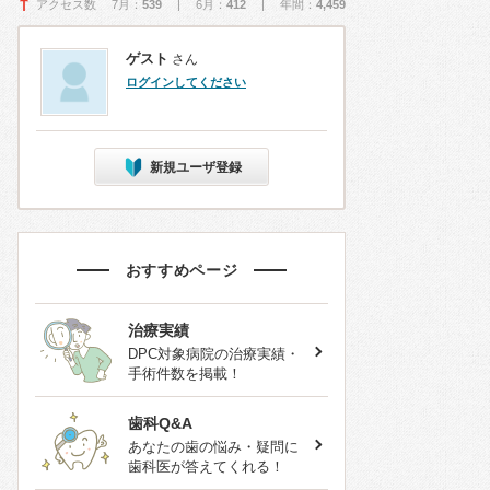
アクセス数 7月：
539
| 6月：
412
| 年間：
4,459
ゲスト
さん
ログインしてください
新規ユーザ登録
おすすめページ
治療実績
DPC対象病院の治療実績・
手術件数を掲載！
歯科Q&A
あなたの歯の悩み・疑問に
歯科医が答えてくれる！