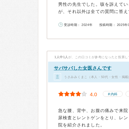
男性の先生でした。咳を訴えてい
が、それ以外は全ての質問に答えて
受診時期： 2024年
投稿時期： 2025年
1人中1人
が、この口コミが参考になったと投票し
サバサバした女医さんです
うさみみくまこ（本人・50代・女性・掲載
4.0
内科
急な腰、背中、お腹の痛みで来院
尿検査とレントゲンをとり、レン
院を紹介されました。