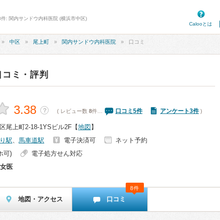
8件: 関内サンドウ内科医院 (横浜市中区)
Calooとは
中区
尾上町
関内サンドウ内科医院
口コミ
口コミ・評判
3.38
？
口コミ
5
件
アンケート3件
( レビュー数
8
件…
)
上町2-18-1YSビル2F
【
地図
】
り駅
、
馬車道駅
電子決済可
ネット予約
ホ可)
電子処方せん対応
女医
8件
地図・アクセス
口コミ