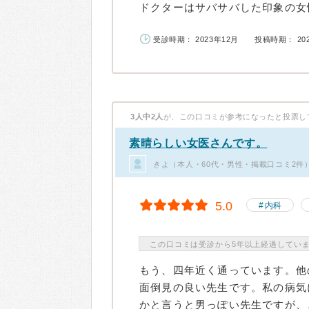
ドクターはサバサバした印象の女性
受診時期： 2023年12月
投稿時期： 20
3人中2人
が、この口コミが参考になったと投票し
素晴らしい女医さんです。
きよ（本人・60代・男性・掲載口コミ2件
5.0
内科
この口コミは受診から5年以上経過してい
もう、四年近く通っています。他
面倒見の良い先生です。私の病気
かと言うと男っぽい先生ですが、と