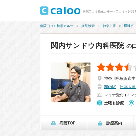
病院口コミ検索カルー - 口コミ・評判 
病院口コミ検索カルー
病院検索
神奈川県
横浜市
関内サンドウ内科医院
の
神奈川県横浜市中区尾
関内駅
、
日本大通
マイナ受付 (スマ
土曜も診療
病院TOP
診療案内