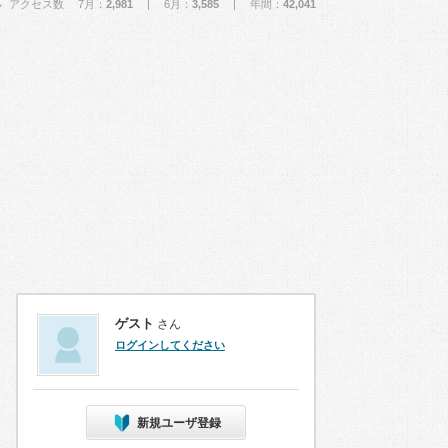
アクセス数 7月：
2,981
| 6月：
3,585
| 年間：
42,041
ゲスト
さん
ログインしてください
新規ユーザ登録