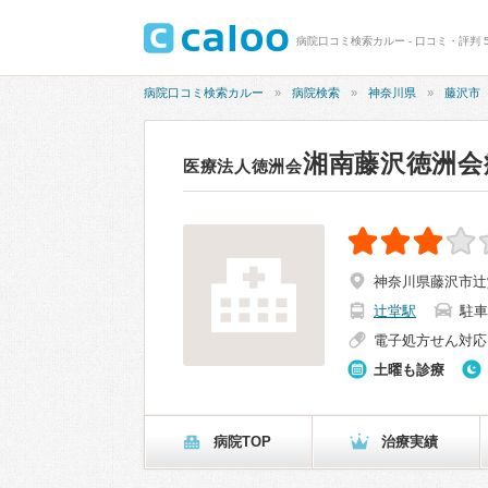
病院口コミ検索カルー - 口コミ・評判 5
病院口コミ検索カルー
病院検索
神奈川県
藤沢市
湘南藤沢徳洲会
医療法人徳洲会
神奈川県藤沢市辻堂
辻堂駅
駐車
電子処方せん対応
土曜も診療
病院TOP
治療実績