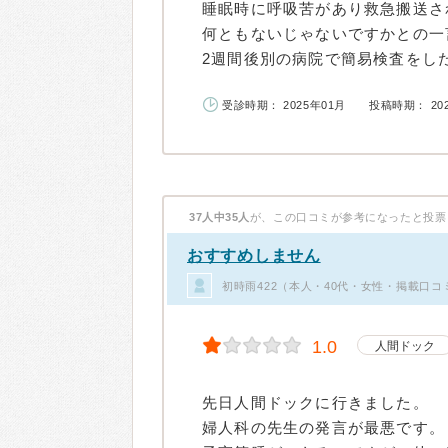
睡眠時に呼吸苦があり救急搬送さ
何ともないじゃないですかとの一
2週間後別の病院で簡易検査をした
受診時期： 2025年01月
投稿時期： 20
37人中35人
が、この口コミが参考になったと投票
おすすめしません
初時雨422（本人・40代・女性・掲載口コ
1.0
人間ドック
先日人間ドックに行きました。
婦人科の先生の発言が最悪です。