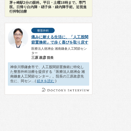
茅ヶ崎駅2分の眼科。平日・土曜18時まで。専門
医。日帰り白内障・硝子体・緑内障手術。近視進
行抑制治療
整形外科
痛みに耐える生活に、「人工股関
節置換術」で歩く喜びを取り戻す
医療法人徳洲会 湘南鎌倉人工関節セン
ター
三原 政彦
院⻑
神奈川県鎌倉市で、人工股関節置換術に特化し
た整形外科治療を提供する「医療法人徳洲会 湘
南鎌倉人工関節センター」。院長の三原政彦先
生に、同セン…(
続きを読む
)