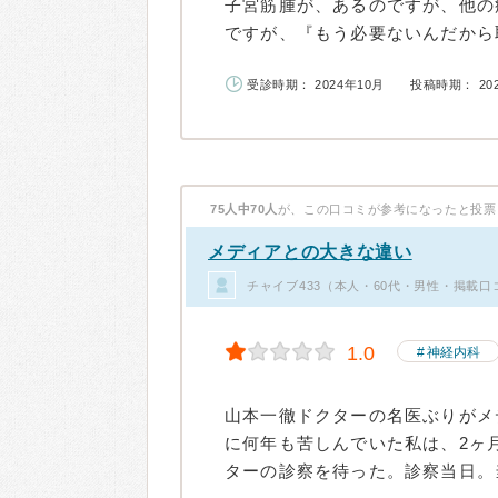
子宮筋腫が、あるのですが、他の
ですが、『もう必要ないんだから取
受診時期： 2024年10月
投稿時期： 20
75人中70人
が、この口コミが参考になったと投票
メディアとの大きな違い
チャイブ433（本人・60代・男性・掲載口
1.0
神経内科
山本一徹ドクターの名医ぶりがメ
に何年も苦しんでいた私は、2ヶ
ターの診察を待った。診察当日。当