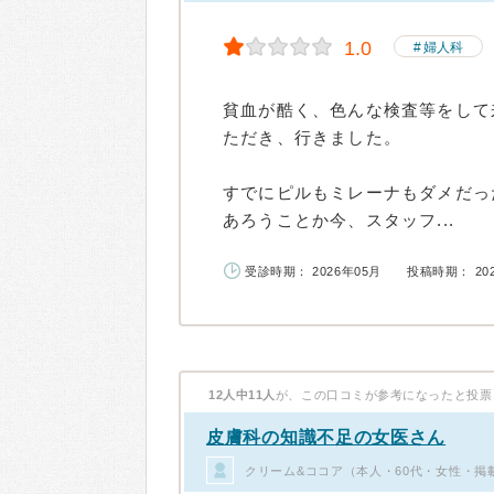
1.0
婦人科
貧血が酷く、色んな検査等をして
ただき、行きました。
すでにピルもミレーナもダメだっ
あろうことか今、スタッフ...
受診時期： 2026年05月
投稿時期： 20
12人中11人
が、この口コミが参考になったと投票
皮膚科の知識不足の女医さん
クリーム&ココア（本人・60代・女性・掲