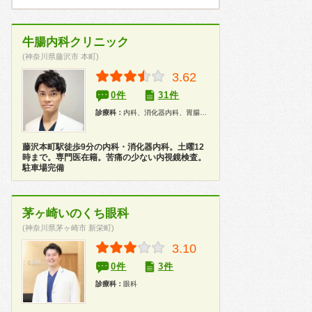
牛腸内科クリニック
(神奈川県藤沢市 本町)
3.62
0件
31件
診療科：
内科、消化器内科、胃腸科、内視鏡、健康診断、人間ドック
藤沢本町駅徒歩9分の内科・消化器内科。土曜12
時まで。専門医在籍。苦痛の少ない内視鏡検査。
駐車場完備
茅ヶ崎いのくち眼科
(神奈川県茅ヶ崎市 新栄町)
3.10
0件
3件
診療科：
眼科