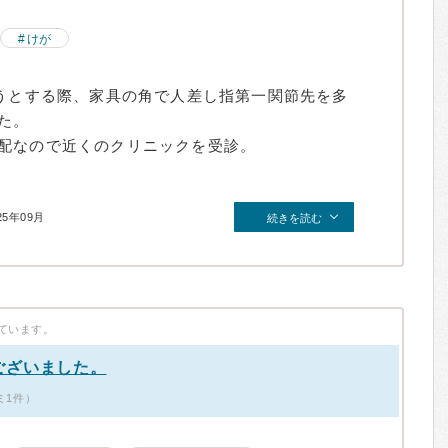
けが
こうとする際、家具の角で人差し指第一関節先を多
た。
配なので近くのクリニックを受診。
25年09月
続きを読む
ています。
ございました。
ミ1件）