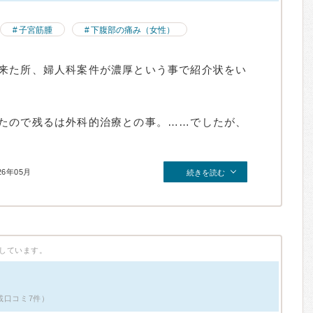
子宮筋腫
下腹部の痛み（女性）
来た所、婦人科案件が濃厚という事で紹介状をい
たので残るは外科的治療との事。……でしたが、
26年05月
続きを読む
しています。
載口コミ7件）