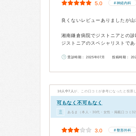
5.0
神経内科
良くないレビューありましたが山
湘南鎌倉病院でジストニアとの診
ジストニアのスペシャリストである
受診時期： 2025年07月
投稿時期： 20
10人中7人
が、この口コミが参考になったと投票
可もなく不可もなく
あるま（本人・30代・女性・掲載口コミ3
3.0
整形外科