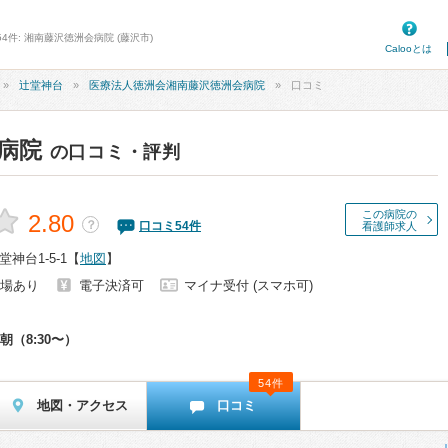
4件: 湘南藤沢徳洲会病院 (藤沢市)
Calooとは
辻堂神台
医療法人徳洲会湘南藤沢徳洲会病院
口コミ
病院
の口コミ・評判
この病院の
2.80
？
口コミ
54
件
看護師求人
神台1-5-1
【
地図
】
場あり
電子決済可
マイナ受付 (スマホ可)
朝（8:30〜）
54件
地図・アクセス
口コミ