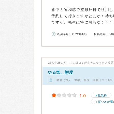
背中の違和感で整形外科で利用し
予約して行きますがとにかく待ち
ですが、先生は特に可もなく不可も
受診時期： 2022年10月
投稿時期： 20
29人中25人
が、この口コミが参考になったと投票
やる気、態度
匿名（本人・30代・男性・掲載口コミ1件
1.0
救急科
寝つきが悪