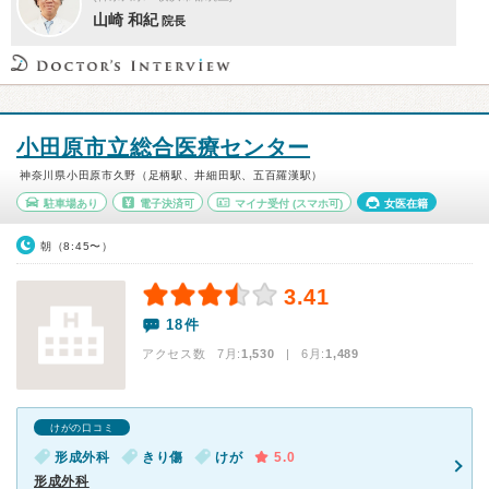
山崎 和紀
院長
小田原市立総合医療センター
神奈川県小田原市久野（足柄駅、井細田駅、五百羅漢駅）
駐車場あり
電子決済可
マイナ受付
(スマホ可)
女医在籍
朝（8:45〜）
3.41
18件
アクセス数 7月:
1,530
| 6月:
1,489
けがの口コミ
形成外科
きり傷
けが
5.0
形成外科