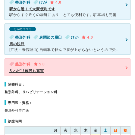
整形外科
けが
4.0
駅から近くて大変便利です
駅からすぐ近くの場所にあり、とても便利です。駐車場も完備されています。 風邪をひいた際、咳が長引き肋骨を疲労骨折してしまい受診しました。 男性のテキパキとした先生で、こちらの話をさえぎることな
けがの口コミ
整形外科
肩関節の脱臼
けが
4.0
肩の脱臼
[症状・来院理由] 自転車で転んで肩が上がらないというので受診しました。 [医師の診断・治療法] 肩の脱臼をしており、骨折等の異常はなしで2週間の禁酒、1か月の運動禁止というものでした。痛むとこ
整形外科
5.0
リハビリ施設も充実
診療科目：
整形外科、リハビリテーション科
専門医・資格：
整形外科専門医
診療時間
月
火
水
木
金
土
日
祝