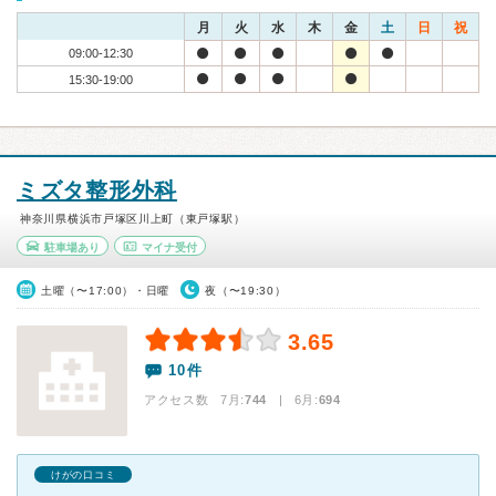
月
火
水
木
金
土
日
祝
09:00-12:30
15:30-19:00
ミズタ整形外科
神奈川県横浜市戸塚区川上町（東戸塚駅）
駐車場あり
マイナ受付
土曜（〜17:00）・日曜
夜（〜19:30）
3.65
10件
アクセス数 7月:
744
| 6月:
694
けがの口コミ