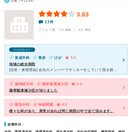
土曜（〜12:00）
3.83
13件
アクセス数 7月:
950
| 6月:
932
けがの口コミ
形成外科
骨折
けが
3.0
地域の総合病院
[症状・来院理由] 会社のメンバーでサッカーをしていて指を踏まれ、腫れが3日たってもひかないので いきつけの診療所に行ったところ、総合病院を奨められたので行きました [医師の診断・治療法] 患
脳神経外科
脳脊髄液減少症
5.0
脳脊髄液減少症が治りました
整形外科
神経鞘腫
4.5
様々な科があり、異常があれば同じ病院の中で全て済みます。
診療科目：
内科、呼吸器内科、循環器内科、消化器内科、内分泌代謝科、糖尿病科、神経