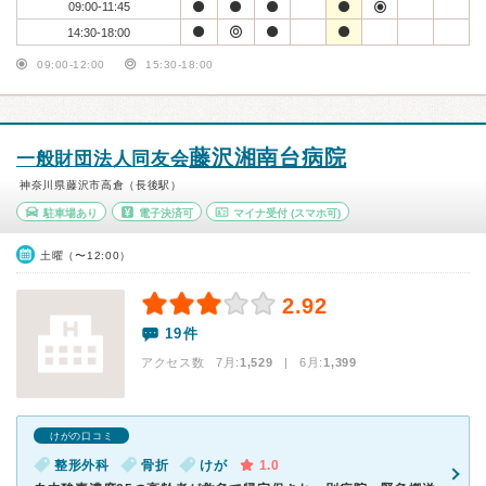
09:00-11:45
14:30-18:00
09:00-12:00
15:30-18:00
藤沢湘南台病院
一般財団法人同友会
神奈川県藤沢市高倉（長後駅）
駐車場あり
電子決済可
マイナ受付
(スマホ可)
土曜（〜12:00）
2.92
19件
アクセス数 7月:
1,529
| 6月:
1,399
けがの口コミ
整形外科
骨折
けが
1.0