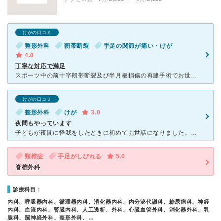
けがの口コミ
整形外科
靭帯断裂
手足の関節が痛い・けが
4.0
丁寧な対応で満足
スポーツ中の前十字靭帯断裂及び半月板損傷の再建手術でお世話になりました。 知り合いの医療関係者から紹介を受けて受診しました。 スポーツ整形の先生はオリンピックスキーチームの帯同ドクターで、スポーツ
けがの口コミ
整形外科
けが
3.0
夜間もやっています
子どもが夜間に怪我をしたときに初めてお世話になりました。病院の隣に「こうかんクリニック」という系列の病院があって、診察券は共有のものになっています。この日は緊急オペが入ったということで、診察に１時間ほ
頸椎症
手足がしびれる
5.0
脊椎外科
診療科目：
内科、呼吸器内科、循環器内科、消化器内科、内分泌代謝科、糖尿病科、神経
内科、血液内科、腎臓内科、人工透析、外科、心臓血管外科、消化器外科、乳
腺科、脳神経外科、整形外科、…