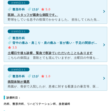
けがの口コミ
整形外科
けが
5.0
医師、スタッフが親身な病院です。
野球をしている息子の怪我でかかりました。 担当してくれた先生は話しやすく、こちらの症状や訴えを聴いてくれます。 症状緩和のための処置を色々していただけました。 リハビリも充実していました。
けがの口コミ
整形外科
背中の痛み・肩こり・肩の痛み・首が痛い・手足の関節が痛い・手足が痛い（関節を除く）・手足がしびれる・けが・膝の痛み
3.5
土曜日午後も診察、緊急で夜診ていただいたこともあります
こちらの病院は 普段とても混んでいますが、土曜日の午後も診察しています。。 土曜日午後は休みなところが多いので、やっていただけるのでとても助かります。 先生は一人ではなく、何人かいらっしゃいます。
けがの口コミ
整形外科
けが
1.0
病院体制が最悪
両親が、骨折で入院したが、患者に対する看護士の暴言等、医療機関としてあり得ない。 看護士は古株が多く、勘違いしており、ガバナンスは皆無 患者をバカにしている。 入院中の体調変化も家族に報告な
診療科目：
内科、整形外科、リハビリテーション科、放射線科