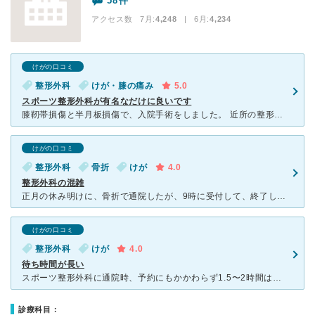
58件
アクセス数 7月:
4,248
| 6月:
4,234
けがの口コミ
整形外科
けが・膝の痛み
5.0
スポーツ整形外科が有名なだけに良いです
膝靭帯損傷と半月板損傷で、入院手術をしました。 近所の整形外科では見抜けなかった半月板損傷を一瞬で見抜きました。 経験豊富な先生で、大きな病院特有の待ち時間が長く診察は、数分って事はなく、予約すれ
けがの口コミ
整形外科
骨折
けが
4.0
整形外科の混雑
正月の休み明けに、骨折で通院したが、9時に受付して、終了したのが夕方の5時。まるまる１日かかってしまった。予約なしで通院した場合はやはり時間がかかるみたいなので、予約必須です。整形外科はスポーツ整形等
けがの口コミ
整形外科
けが
4.0
待ち時間が長い
スポーツ整形外科に通院時、予約にもかかわらず1.5〜2時間は待ちます。 診察は大きい病院にしては丁寧だが、経過診察で5分で終わるときもあるので、2時間待って5分で終わると、時間が無駄に感じてしまいま
診療科目：