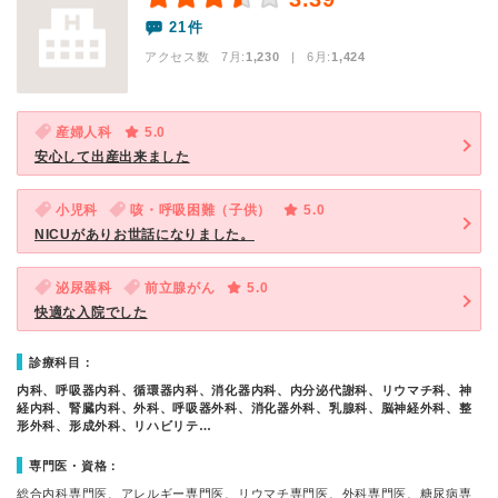
21件
アクセス数 7月:
1,230
| 6月:
1,424
産婦人科
5.0
安心して出産出来ました
小児科
咳・呼吸困難（子供）
5.0
NICUがありお世話になりました。
泌尿器科
前立腺がん
5.0
快適な入院でした
診療科目：
内科、呼吸器内科、循環器内科、消化器内科、内分泌代謝科、リウマチ科、神
経内科、腎臓内科、外科、呼吸器外科、消化器外科、乳腺科、脳神経外科、整
形外科、形成外科、リハビリテ…
専門医・資格：
総合内科専門医、アレルギー専門医、リウマチ専門医、外科専門医、糖尿病専