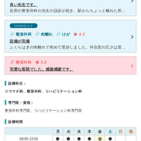
良い先生です。
近所の整形外科の先生の誤診が続き、駅からちょっと離れた所にある青木先生にお世話になりました。 人気がある先生で、待ち時間は長いです。 受付の方、看護師さんも皆さん感じが良く、受診して良かったと
けがの口コミ
整形外科
肉離れ
けが
4.5
設備が完備
ふくらはぎの肉離れで初めて受診しました。待合室の広さは普通、ただし順番待ちの人が多くて何時間待てばいいのかと気が滅入りますが、実は大半はリハビリテーション待ちの人達で初診でも10分程度で呼ばれます。ま
整形外科
5.0
完璧な医院でした。感謝感謝です。
診療科目：
リウマチ科、整形外科、リハビリテーション科
専門医・資格：
整形外科専門医、リハビリテーション科専門医
診療時間
月
火
水
木
金
土
日
祝
09:00-13:00