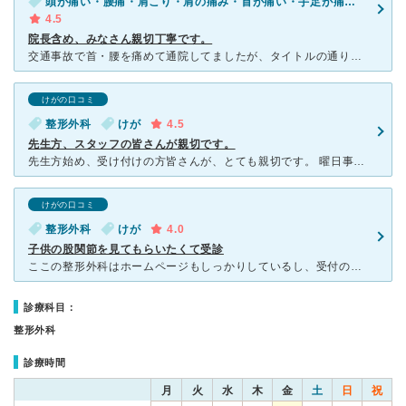
頭が痛い・腰痛・肩こり・肩の痛み・首が痛い・手足が痛い（関節を除く）・手足がしびれる・けが
4.5
院長含め、みなさん親切丁寧です。
交通事故で首・腰を痛めて通院してましたが、タイトルの通り皆さん親切な病院です。 結局、完治とはいきませんでしたが最後の診察時に院長さんに「治してあげれなくて申し訳ない。」と謝られ、こんなに腰の低い先
けがの口コミ
整形外科
けが
4.5
先生方、スタッフの皆さんが親切です。
先生方始め、受け付けの方皆さんが、とても親切です。 曜日事に何人か先生方が、いらっしゃるようですが、みんないい先生です。 ただ、いつも混んでいます。 駐車場は、第三駐車場までありますが、いつ
けがの口コミ
整形外科
けが
4.0
子供の股関節を見てもらいたくて受診
ここの整形外科はホームページもしっかりしているし、受付の方の電話対応もよいです。私は0歳時の股関節脱臼が心配だったので、院長先生ではなく、股関節専門の先生が来ている曜日（専門外来）に受診しました。
診療科目：
整形外科
診療時間
月
火
水
木
金
土
日
祝