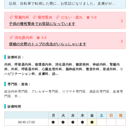
以前、自転車で転倒した際に、お世話になりました。皮膚ががっつり切れていたのですが、綺麗に縫い合わせて頂きました。顔面であったため、傷が上手く綺麗に心配していましたが、傷跡が分かりにくいようになっており
腎臓内科
慢性腎炎
だるい・疲れ
5.0
子供の慢性腎炎でお世話になっています
消化器内科
4.5
便秘の分野のトップの先生がいらっしゃいます
診療科目：
内科、呼吸器内科、循環器内科、消化器内科、糖尿病科、神経内科、腎臓内
科、外科、呼吸器外科、心臓血管外科、脳神経外科、整形外科、形成外科、リ
ハビリテーション科、皮膚科、泌…
専門医・資格：
総合内科専門医、アレルギー専門医、リウマチ専門医、感染症専門医、血液専
門医、外…
診療時間
月
火
水
木
金
土
日
祝
08:45-17:00