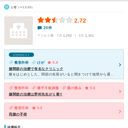
土曜（〜13:00）
2.72
20件
アクセス数 7月:
1,292
| 6月:
1,161
けがの口コミ
整形外科
けが
5.0
膝関節の治療で有名なクリニック
膝をはじめとした、関節の名医がいると聞きつけて他県から通っています。いつもとても混雑していますが、回転率がよいので予想していたよりかは早く診察に呼ばれます。とにかく怪我や病気を治したいという人にはおす
整形外科
膝半月板損傷
膝の痛み
5.0
膝関節の治療は野村先生が１番!!
整形外科
5.0
両膝の手術
診療科目：