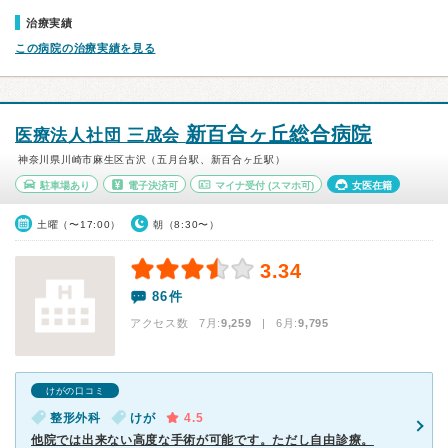
治療実績
この病院の治療実績を見る
新百合ヶ丘総合病院
医療法人社団 三成会
神奈川県川崎市麻生区古沢（五月台駅、新百合ヶ丘駅）
駐車場あり
電子決済可
マイナ受付
(スマホ可)
女医在籍
土曜（〜17:00）
朝（8:30〜）
3.34
86件
アクセス数 7月:
9,259
| 6月:
9,795
けがの口コミ
整形外科
けが
4.5
他院では出来ない高度な手術が可能です。ただし自由診療。