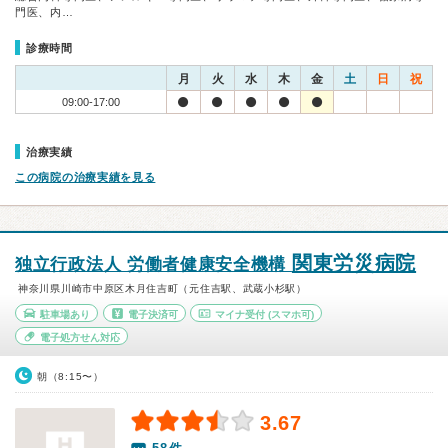
門医、内…
診療時間
月
火
水
木
金
土
日
祝
09:00-17:00
治療実績
この病院の治療実績を見る
関東労災病院
独立行政法人 労働者健康安全機構
神奈川県川崎市中原区木月住吉町（元住吉駅、武蔵小杉駅）
駐車場あり
電子決済可
マイナ受付
(スマホ可)
電子処方せん対応
朝（8:15〜）
3.67