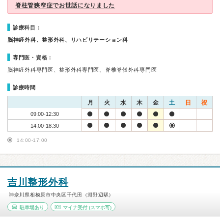
脊柱管狭窄症でお世話になりました
診療科目：
脳神経外科、整形外科、リハビリテーション科
専門医・資格：
脳神経外科専門医、整形外科専門医、脊椎脊髄外科専門医
診療時間
月
火
水
木
金
土
日
祝
09:00-12:30
14:00-18:30
14:00-17:00
吉川整形外科
神奈川県相模原市中央区千代田（淵野辺駅）
駐車場あり
マイナ受付
(スマホ可)