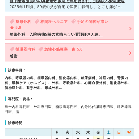
血中酸素濃度85の高齢者が救急で帰宅促され、別病院へ緊急搬送
2025年1月頃、89歳の父が自宅で深夜に転倒し、とても痛がっていたのでとにかく救急搬送してもらいました。（受け入れ先は藤沢湘南台病院） 担当医からの説明で、レントゲン・CT共に尾骨骨折との診断
整形外科
椎間板ヘルニア
手足の関節が痛い
5.0
整形外科 入院病棟5階の素晴らしい看護師さん達。
循環器内科
急性心筋梗塞
5.0
感謝
診療科目：
内科、呼吸器内科、循環器内科、消化器内科、糖尿病科、神経内科、腎臓内
科、緩和ケア（ホスピス）、外科、呼吸器外科、心臓血管外科、消化器外科、
脳神経外科、整形外科、形成外科…
専門医・資格：
総合内科専門医、外科専門医、糖尿病専門医、内分泌代謝科専門医、呼吸器専
門医、循…
診療時間
月
火
水
木
金
土
日
祝