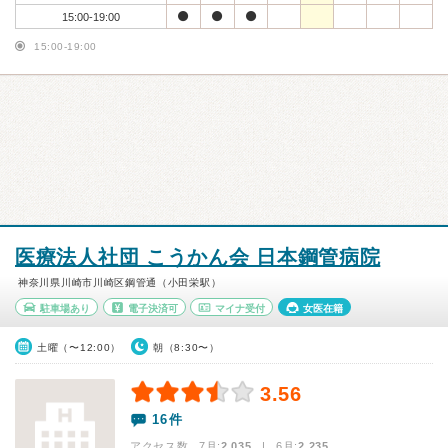
15:00-19:00
15:00-19:00
医療法人社団 こうかん会 日本鋼管病院
神奈川県川崎市川崎区鋼管通（小田栄駅）
駐車場あり
電子決済可
マイナ受付
女医在籍
土曜（〜12:00）
朝（8:30〜）
3.56
16件
アクセス数 7月:
2,035
| 6月:
2,235