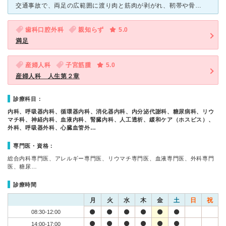
交通事故で、両足の広範囲に渡り肉と筋肉が剥がれ、靭帯や骨も折れたり断裂したり。他院で皮膚移植などしましたがこれ以上の治療は頭打ち… そんな時にこちらの外傷再建センターの評判を聞きセカンドオピニオンで
歯科口腔外科
親知らず
5.0
満足
産婦人科
子宮筋腫
5.0
産婦人科 人生第２章
診療科目：
内科、呼吸器内科、循環器内科、消化器内科、内分泌代謝科、糖尿病科、リウ
マチ科、神経内科、血液内科、腎臓内科、人工透析、緩和ケア（ホスピス）、
外科、呼吸器外科、心臓血管外…
専門医・資格：
総合内科専門医、アレルギー専門医、リウマチ専門医、血液専門医、外科専門
医、糖尿…
診療時間
月
火
水
木
金
土
日
祝
08:30-12:00
14:00-17:00