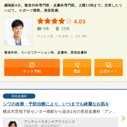
綱島駅4分。整形外科専門医・皮膚科専門医。土曜13時まで。充実したリ
ハビリ。スポーツ障害。美容医療。
4.03
0件
35件
アクセス数 7月:
674
| 6月:
757
整形外科、リハビリテーション科、皮膚科、美容皮膚科
ネット予約
電話
公式サイト
美容皮膚科
シワの改善・予防治療により、いつまでも綺麗なお肌を
横浜市営地下鉄センター南駅から徒歩1分の美容皮膚科「アンデュースキンケアクリニック」は、一人ひとりの悩みに合わせた多彩なシワ治療を提案している。院長の山崎和紀先生に、シワの種類や原因、ボトックス治療を始めとする治療法について伺った。
アンデュースキンケアクリニック
(神奈川県・横浜市都筑区)