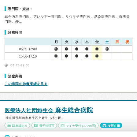
専門医・資格：
総合内科専門医、アレルギー専門医、リウマチ専門医、感染症専門医、血液専
門医、外…
診療時間
月
火
水
木
金
土
日
祝
08:30-12:00
13:00-17:10
08:45-12:00
治療実績
この病院の治療実績を見る
麻生総合病院
医療法人社団総生会
神奈川県川崎市麻生区上麻生（柿生駅）
駐車場あり
電子決済可
マイナ受付
(スマホ可)
女医在籍