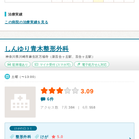
治療実績
この病院の治療実績を見る
しんゆり青木整形外科
神奈川県川崎市麻生区万福寺（新百合ヶ丘駅、百合ヶ丘駅）
駐車場あり
マイナ受付
(スマホ可)
電子処方せん対応
土曜（〜13:00）
3.09
6件
アクセス数 7月:
384
| 6月:
558
けがの口コミ
整形外科
けが
5.0