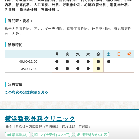
内科、腎臓内科、人工透析、外科、呼吸器外科、心臓血管外科、消化器外科、
乳腺科、脳神経外科、整形外科…
専門医・資格：
総合内科専門医、アレルギー専門医、感染症専門医、外科専門医、糖尿病専門
医、内分…
診療時間
月
火
水
木
金
土
日
祝
09:00-12:00
13:30-17:00
治療実績
この病院の治療実績を見る
横浜整形外科クリニック
神奈川県横浜市西区岡野（平沼橋駅、西横浜駅、戸部駅）
駐車場あり
マイナ受付
(スマホ可)
電子処方せん対応