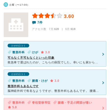
土曜（〜17:00）
3.60
7件
アクセス数 7月:
620
| 6月:
618
けがの口コミ
整形外科
けが
3.0
可もなく不可もなくといった印象
救急車で運ばれたのが、こちらの病院でした。幸いにも家から近いので急患で処置して頂いた先生には、感謝ししてます。後日、わかったのですが此方の病院の殆どの先生は、 関東労災病院の先生だという事です。それ
けがの口コミ
整形外科
腰痛・けが
3.0
整形外科もあるんです
脳神経外科で有名なようですが、整形外科もあるんです。 腰痛と足指の脱臼のアフターケアで、二度受診をしたことがあります。 住宅街のど真ん中にありながらも比較的広い院内で、設備も充実しているのではない
整形外科
脊柱管狭窄症
腰痛・手足の関節が痛い
5.0