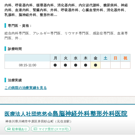
内科、呼吸器内科、循環器内科、消化器内科、内分泌代謝科、糖尿病科、神経
内科、血液内科、腎臓内科、外科、呼吸器外科、心臓血管外科、消化器外科、
乳腺科、脳神経外科、整形外科…
専門医・資格：
総合内科専門医、アレルギー専門医、リウマチ専門医、感染症専門医、血液専
門医、外…
診療時間
月
火
水
木
金
土
日
祝
08:15-11:00
治療実績
この病院の治療実績を見る
島脳神経外科整形外科医院
医療法人社団悠悠会
神奈川県川崎市中原区井田杉山町（元住吉駅）
駐車場あり
マイナ受付
(スマホ可)