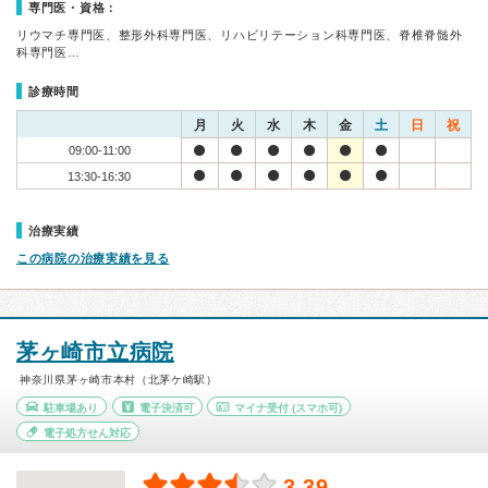
専門医・資格：
リウマチ専門医、整形外科専門医、リハビリテーション科専門医、脊椎脊髄外
科専門医…
診療時間
月
火
水
木
金
土
日
祝
09:00-11:00
13:30-16:30
治療実績
この病院の治療実績を見る
茅ヶ崎市立病院
神奈川県茅ヶ崎市本村（北茅ケ崎駅）
駐車場あり
電子決済可
マイナ受付
(スマホ可)
電子処方せん対応
3.39