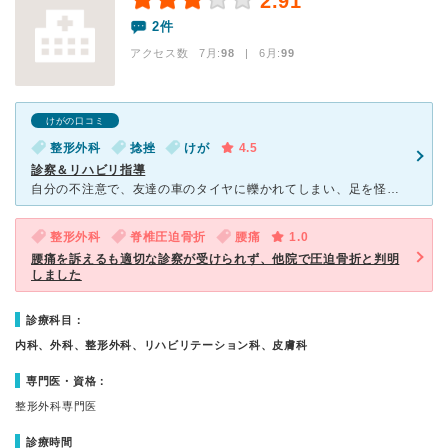
2.91
2件
アクセス数 7月:
98
| 6月:
99
けがの口コミ
整形外科
捻挫
けが
4.5
診察＆リハビリ指導
自分の不注意で、友達の車のタイヤに轢かれてしまい、足を怪我してしました。 タイヤが当たったのは、軽くかかとに・・・という感じでしたが、その時つまさき立ち状態になっていたため、かかとより足の指に負
整形外科
脊椎圧迫骨折
腰痛
1.0
腰痛を訴えるも適切な診察が受けられず、他院で圧迫骨折と判明
しました
診療科目：
内科、外科、整形外科、リハビリテーション科、皮膚科
専門医・資格：
整形外科専門医
診療時間