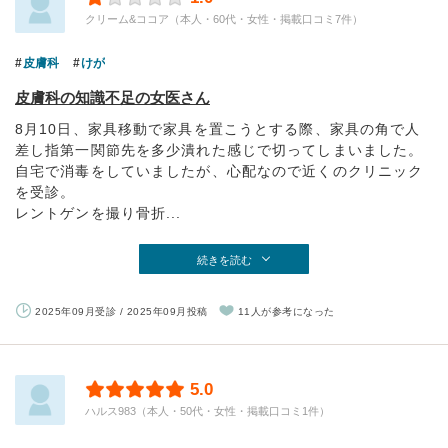
クリーム&ココア（本人・60代・女性・掲載口コミ7件）
皮膚科
けが
皮膚科の知識不足の女医さん
8月10日、家具移動で家具を置こうとする際、家具の角で人
差し指第一関節先を多少潰れた感じで切ってしまいました。
自宅で消毒をしていましたが、心配なので近くのクリニック
を受診。
レントゲンを撮り骨折...
続きを読む
2025年09月受診 / 2025年09月投稿
11人が参考になった
5.0
ハルス983（本人・50代・女性・掲載口コミ1件）