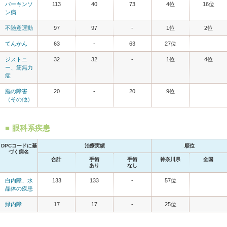
パーキンソ
113
40
73
4位
16位
ン病
不随意運動
97
97
-
1位
2位
てんかん
63
-
63
27位
ジストニ
32
32
-
1位
4位
ー、筋無力
症
脳の障害
20
-
20
9位
（その他）
眼科系疾患
DPCコードに基
治療実績
順位
づく病名
合計
手術
手術
神奈川県
全国
あり
なし
白内障、水
133
133
-
57位
晶体の疾患
緑内障
17
17
-
25位