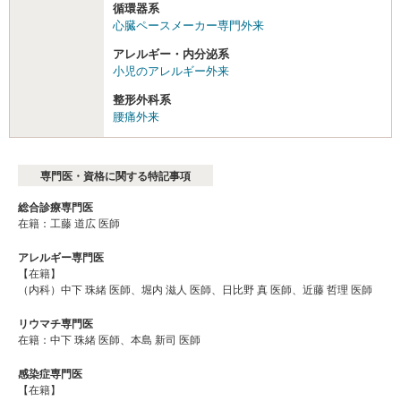
循環器系
心臓ペースメーカー専門外来
アレルギー・内分泌系
小児のアレルギー外来
整形外科系
腰痛外来
専門医・資格に関する特記事項
総合診療専門医
在籍：工藤 道広 医師
アレルギー専門医
【在籍】
（内科）中下 珠緒 医師、堀内 滋人 医師、日比野 真 医師、近藤 哲理 医師
リウマチ専門医
在籍：中下 珠緒 医師、本島 新司 医師
感染症専門医
【在籍】