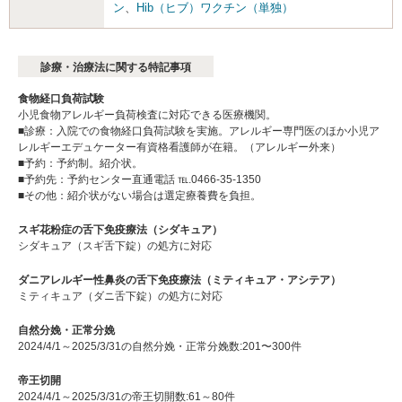
ン
、
Hib（ヒブ）ワクチン（単独）
診療・治療法に関する特記事項
食物経口負荷試験
小児食物アレルギー負荷検査に対応できる医療機関。
■診療：入院での食物経口負荷試験を実施。アレルギー専門医のほか小児ア
レルギーエデュケーター有資格看護師が在籍。（アレルギー外来）
■予約：予約制。紹介状。
■予約先：予約センター直通電話 ℡.0466-35-1350
■その他：紹介状がない場合は選定療養費を負担。
スギ花粉症の舌下免疫療法（シダキュア）
シダキュア（スギ舌下錠）の処方に対応
ダニアレルギー性鼻炎の舌下免疫療法（ミティキュア・アシテア）
ミティキュア（ダニ舌下錠）の処方に対応
自然分娩・正常分娩
2024/4/1～2025/3/31の自然分娩・正常分娩数:201〜300件
帝王切開
2024/4/1～2025/3/31の帝王切開数:61～80件