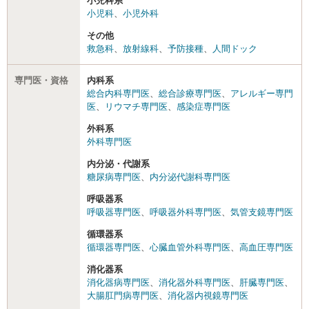
小児科系
小児科
、
小児外科
その他
救急科
、
放射線科
、
予防接種
、
人間ドック
専門医・資格
内科系
総合内科専門医
、
総合診療専門医
、
アレルギー専門
医
、
リウマチ専門医
、
感染症専門医
外科系
外科専門医
内分泌・代謝系
糖尿病専門医
、
内分泌代謝科専門医
呼吸器系
呼吸器専門医
、
呼吸器外科専門医
、
気管支鏡専門医
循環器系
循環器専門医
、
心臓血管外科専門医
、
高血圧専門医
消化器系
消化器病専門医
、
消化器外科専門医
、
肝臓専門医
、
大腸肛門病専門医
、
消化器内視鏡専門医