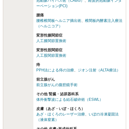
冠動脈バイパス術（CABG）
、
経皮的冠動脈インタ
ーベーション(PCI)
腰痛
腰椎椎間板ヘルニア摘出術
、
椎間板内酵素注入療法
（ヘルニコア）
変形性膝関節症
人工膝関節置換術
変形性股関節症
人工股関節置換術
痔
PPH法による痔の治療
、
ジオン注射（ALTA療法）
前立腺がん
前立腺がんの腹腔鏡手術
その他 腎臓・泌尿器科系
体外衝撃波による結石破砕術（ESWL）
皮膚（あざ・いぼ・ほくろ）
あざ・ほくろのレーザー治療
、
いぼの冷凍凝固法
（液体窒素）
その他 皮膚･形成外科系