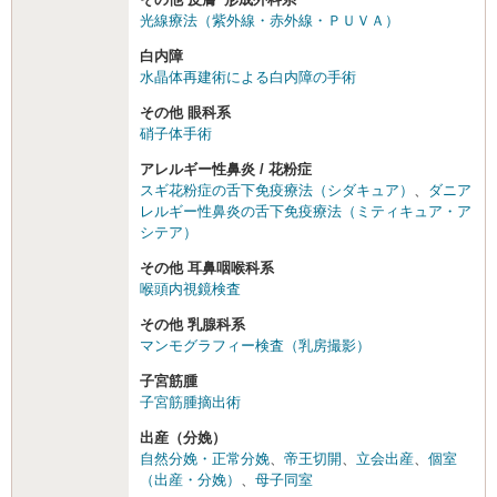
光線療法（紫外線・赤外線・ＰＵＶＡ）
白内障
水晶体再建術による白内障の手術
その他 眼科系
硝子体手術
アレルギー性鼻炎 / 花粉症
スギ花粉症の舌下免疫療法（シダキュア）
、
ダニア
レルギー性鼻炎の舌下免疫療法（ミティキュア・ア
シテア）
その他 耳鼻咽喉科系
喉頭内視鏡検査
その他 乳腺科系
マンモグラフィー検査（乳房撮影）
子宮筋腫
子宮筋腫摘出術
出産（分娩）
自然分娩・正常分娩
、
帝王切開
、
立会出産
、
個室
（出産・分娩）
、
母子同室