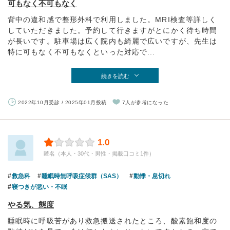
可もなく不可もなく
背中の違和感で整形外科で利用しました。MRI検査等詳しく
していただきました。予約して行きますがとにかく待ち時間
が長いです。駐車場は広く院内も綺麗で広いですが、先生は
特に可もなく不可もなくといった対応で...
続きを読む
2022年10月受診 / 2025年01月投稿
7人が参考になった
1.0
匿名（本人・30代・男性・掲載口コミ1件）
救急科
睡眠時無呼吸症候群（SAS）
動悸・息切れ
寝つきが悪い・不眠
やる気、態度
睡眠時に呼吸苦があり救急搬送されたところ、酸素飽和度の