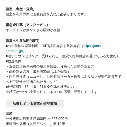
個室（出産・分娩）
個室を利用の際は差額費用を支払う必要があります。
緊急避妊薬（アフターピル）
オンライン診療ができる医師が在籍
新型出生前診断(NIPT)
■出生前検査認証制度：NIPT認証施設｜基幹施設（
https://jams-
prenatal.jp/）
■遺伝カウンセリング：受けられる（他院で妊婦健診を受けている方含む）
■検査条件
・過去に染色体疾患の胎児を妊娠、分娩した経験のある方
・高齢妊娠の方（出産時35歳以上が目安）
・超音波検査（エコー）、母体血清マーカー検査により胎児が染色体異常で
ある可能性を指摘された方 など
■検査項目：13、18、21番染色体の検査のみ
※精度が十分に検証されている３つの病気に限定しています
診察している病気の特記事項
出産
分娩費用の目安:517,000円 〜 583,000円
産科用の病床（入院用ベッド）数:19床