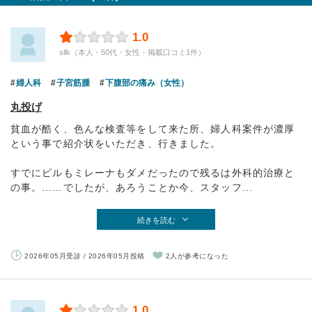
1.0
sllk（本人・50代・女性・掲載口コミ1件）
婦人科
子宮筋腫
下腹部の痛み（女性）
丸投げ
貧血が酷く、色んな検査等をして来た所、婦人科案件が濃厚
という事で紹介状をいただき、行きました。
すでにピルもミレーナもダメだったので残るは外科的治療と
の事。……でしたが、あろうことか今、スタッフ...
続きを読む
2026年05月受診 / 2026年05月投稿
2人が参考になった
1.0