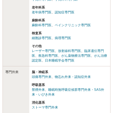
老年科系
老年病専門医
、
認知症専門医
麻酔科系
麻酔科専門医
、
ペインクリニック専門医
検査系
細胞診専門医
、
病理専門医
その他
レーザー専門医
、
放射線科専門医
、
臨床遺伝専門
医
、
救急科専門医
、
がん薬物療法専門医
、
がん治療
認定医
、
日本睡眠学会専門医
専門外来
脳・神経系
頭痛専門外来
、
物忘れ外来・認知症外来
呼吸器系
禁煙外来
、
睡眠時無呼吸症候群専門外来・SAS外
来・いびき外来
消化器系
ストーマ専門外来