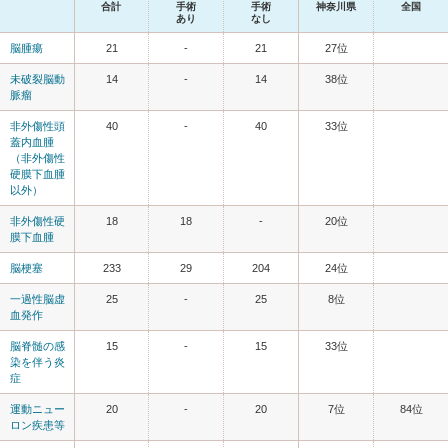
合計
手術
手術
神奈川県
全国
あり
なし
脳腫瘍
21
-
21
27位
未破裂脳動
14
-
14
38位
脈瘤
非外傷性頭
40
-
40
33位
蓋内血腫
（非外傷性
硬膜下血腫
以外）
非外傷性硬
18
18
-
20位
膜下血腫
脳梗塞
233
29
204
24位
一過性脳虚
25
-
25
8位
血発作
脳脊髄の感
15
-
15
33位
染を伴う炎
症
運動ニュー
20
-
20
7位
84位
ロン疾患等