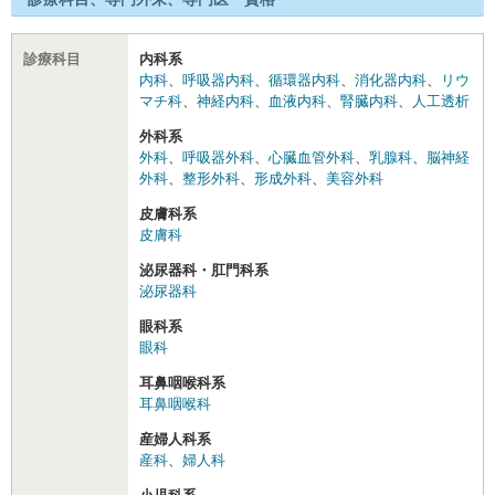
診療科目
内科系
内科
、
呼吸器内科
、
循環器内科
、
消化器内科
、
リウ
マチ科
、
神経内科
、
血液内科
、
腎臓内科
、
人工透析
外科系
外科
、
呼吸器外科
、
心臓血管外科
、
乳腺科
、
脳神経
外科
、
整形外科
、
形成外科
、
美容外科
皮膚科系
皮膚科
泌尿器科・肛門科系
泌尿器科
眼科系
眼科
耳鼻咽喉科系
耳鼻咽喉科
産婦人科系
産科
、
婦人科