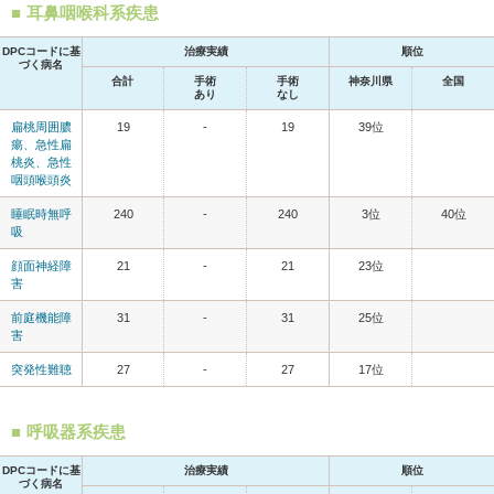
耳鼻咽喉科系疾患
DPCコードに基
治療実績
順位
づく病名
合計
手術
手術
神奈川県
全国
あり
なし
扁桃周囲膿
19
-
19
39位
瘍、急性扁
桃炎、急性
咽頭喉頭炎
睡眠時無呼
240
-
240
3位
40位
吸
顔面神経障
21
-
21
23位
害
前庭機能障
31
-
31
25位
害
突発性難聴
27
-
27
17位
呼吸器系疾患
DPCコードに基
治療実績
順位
づく病名