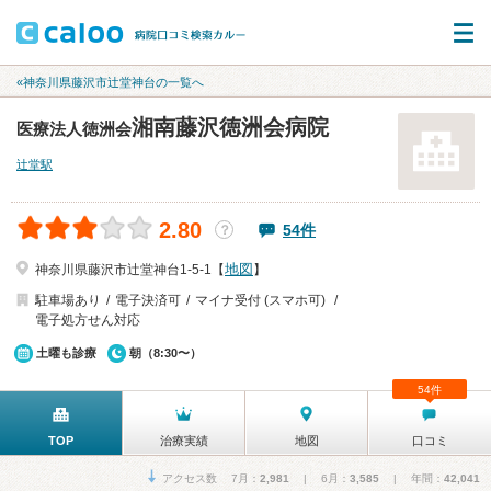
«神奈川県藤沢市辻堂神台の一覧へ
湘南藤沢徳洲会病院
医療法人徳洲会
辻堂駅
2.80
54件
？
地図
神奈川県藤沢市辻堂神台1-5-1【
】
駐車場あり
電子決済可
マイナ受付 (スマホ可)
電子処方せん対応
土曜も診療
朝（8:30〜）
54件
TOP
治療実績
地図
口コミ
アクセス数 7月：
2,981
| 6月：
3,585
| 年間：
42,041