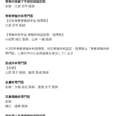
脊椎内視鏡下手術技術認定医
在籍：江原 宗平 医師
脊椎脊髄外科専門医
【日本脊椎脊髄病学会 指導医】
江原 宗平 医師
【脊髄外科学会 脊髄外科認定医・指導医】
小佐野 靖己 医師、山本 一徹 医師
※JSSR脊椎脊髄外科指導医、NSJ脊髄外科認定・指導医は『脊椎脊髄外科
専門医』に移行中のため両資格を表示しています
形成外科専門医
【在籍】
上田 晃子 医師、飯田 直成 医師
皮膚科専門医
在籍：大槻 友紀 医師、渡邊 京子 医師
耳鼻咽喉科専門医
在籍
樋口 雄將 医師
産科婦人科腹腔鏡技術認定医