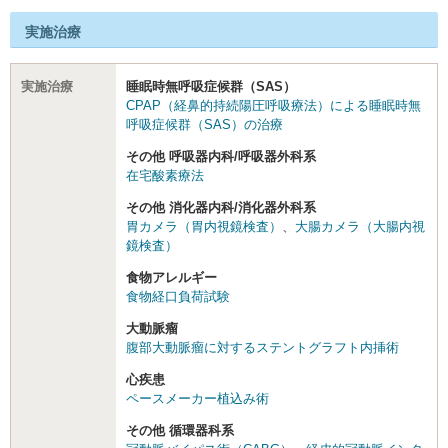
実施治療
実施治療
睡眠時無呼吸症候群（SAS）
CPAP（経鼻的持続陽圧呼吸療法）による睡眠時無
呼吸症候群（SAS）の治療
その他 呼吸器内科/呼吸器外科系
在宅酸素療法
その他 消化器内科/消化器外科系
胃カメラ（胃内視鏡検査）
、
大腸カメラ（大腸内視
鏡検査）
食物アレルギー
食物経口負荷試験
大動脈瘤
腹部大動脈瘤に対するステントグラフト内挿術
心疾患
ペースメーカー植込み術
その他 循環器科系