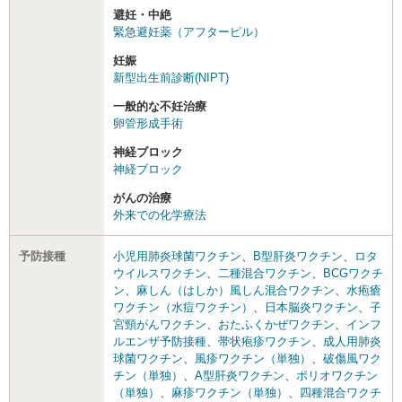
避妊・中絶
緊急避妊薬（アフターピル）
妊娠
新型出生前診断(NIPT)
一般的な不妊治療
卵管形成手術
神経ブロック
神経ブロック
がんの治療
外来での化学療法
予防接種
小児用肺炎球菌ワクチン
、
B型肝炎ワクチン
、
ロタ
ウイルスワクチン
、
二種混合ワクチン
、
BCGワクチ
ン
、
麻しん（はしか）風しん混合ワクチン
、
水疱瘡
ワクチン（水痘ワクチン）
、
日本脳炎ワクチン
、
子
宮頸がんワクチン
、
おたふくかぜワクチン
、
インフ
ルエンザ予防接種
、
帯状疱疹ワクチン
、
成人用肺炎
球菌ワクチン
、
風疹ワクチン（単独）
、
破傷風ワク
チン（単独）
、
A型肝炎ワクチン
、
ポリオワクチン
（単独）
、
麻疹ワクチン（単独）
、
四種混合ワクチ