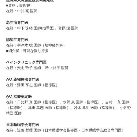
■資格：腹腔鏡
在籍：中川 亮 医師
老年病専門医
在籍：中下 珠緒 医師(指導医)、宮原 潔 医師
認知症専門医
在籍：宇津木 聡 医師（脳神経外科）
■紹介状：可能な限り持参
ペインクリニック専門医
在籍：穴山 玲子 医師、野中 裕子 医師
がん薬物療法専門医
在籍：津田 享志 医師（指導医）
がん治療認定医
在籍：⽇⽐野 真 医師（指導医）、⽔野 泉 医師（指導医）、吉村 ⼀良 医師
（指導医）、津⽥ 享志 医師（指導医）、鈴木 孝明 医師（指導医）、⼩佐野
靖⼰ 医師
日本睡眠学会専門医
在籍：近藤 哲理 医師（日本睡眠学会指導医・日本睡眠学会総合専門医）