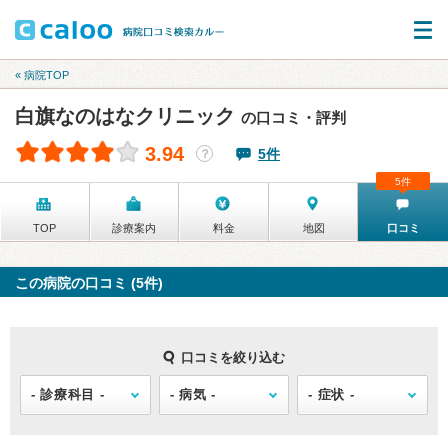
« 病院TOP
白旗なのはなクリニック
の口コミ・評判
3.94
5件
？
5件
TOP
診療案内
料金
地図
口コミ
この病院の口コミ (5件)
口コミを絞り込む