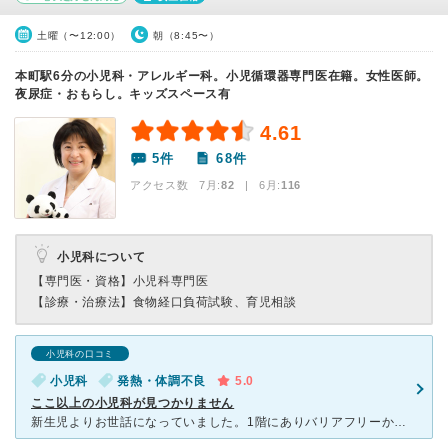
土曜（〜12:00）
朝（8:45〜）
本町駅6分の小児科・アレルギー科。小児循環器専門医在籍。女性医師。
夜尿症・おもらし。キッズスペース有
4.61
5件
68件
アクセス数 7月:
82
| 6月:
116
小児科について
【専門医・資格】
小児科専門医
【診療・治療法】
食物経口負荷試験、育児相談
小児科の口コミ
小児科
発熱・体調不良
5.0
ここ以上の小児科が見つかりません
新生児よりお世話になっていました。1階にありバリアフリーかつ綺麗で清潔な院内(双子ベビーカーでも入り口はいれました)、最新機器の設置、隔離室も3部屋ほどあり安心、いつ誰に問い合わせても病院に伺っても明