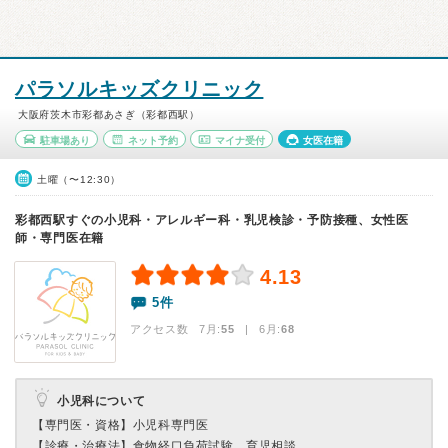
パラソルキッズクリニック
大阪府茨木市彩都あさぎ（彩都西駅）
駐車場あり
ネット予約
マイナ受付
女医在籍
土曜（〜12:30）
彩都西駅すぐの小児科・アレルギー科・乳児検診・予防接種、女性医
師・専門医在籍
4.13
5件
アクセス数 7月:
55
| 6月:
68
小児科について
【専門医・資格】
小児科専門医
【診療・治療法】
食物経口負荷試験、育児相談