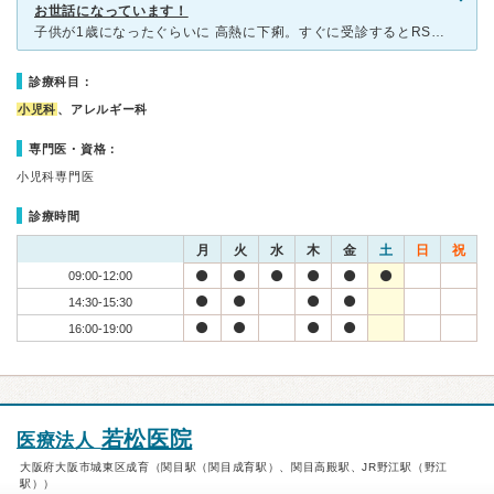
お世話になっています！
子供が1歳になったぐらいに 高熱に下痢。すぐに受診するとRSの診断。お薬を貰い 安心していると その夜から 普段と違う変な咳が‥。何かおかしいと不安になりネットで検索すると「クループ」がヒット！急変も
診療科目：
小児科
、アレルギー科
専門医・資格：
小児科専門医
診療時間
月
火
水
木
金
土
日
祝
09:00-12:00
14:30-15:30
16:00-19:00
若松医院
医療法人
大阪府大阪市城東区成育（関目駅（関目成育駅）、関目高殿駅、JR野江駅（野江
駅））