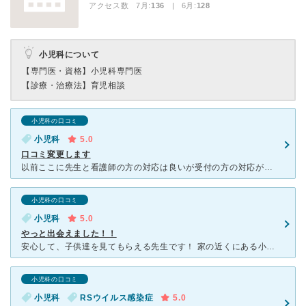
アクセス数 7月:
136
| 6月:
128
小児科について
【専門医・資格】
小児科専門医
【診療・治療法】
育児相談
小児科の口コミ
小児科
5.0
口コミ変更します
以前ここに先生と看護師の方の対応は良いが受付の方の対応が良くないと口コミしましたが久しぶりに行くと対応が良くなっていました。嫌な気持ちで帰ることなく安心して診て頂けました。改善されたのかな？と思うので
小児科の口コミ
小児科
5.0
やっと出会えました！！
安心して、子供達を見てもらえる先生です！ 家の近くにある小児科は何件もいろんなところに行きました。 でも、納得できる先生がいないままでした。 でも、今は家から少し距離はあってもここにしかいきませ
小児科の口コミ
小児科
RSウイルス感染症
5.0