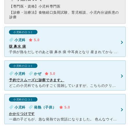
【専門医・資格】
小児科専門医
【診療・治療法】
食物経口負荷試験、育児相談、小児内分泌疾患の
診療
小児科の口コミ
小児科
5.0
咳 鼻水 痰
子供が熱をだしそのあと咳 鼻水 痰 中耳炎となり 産まれてから 熱もほとんどださず 病院にいくこともなかったので 今回 は 三件病院にいきました。 初めは近くの内科 次に耳が痛いと言うので耳鼻科
小児科の口コミ
小児科
かぜ
5.0
予約でスムーズに診察できます。
どこの小児科でもものすごく混雑していますが、こちらのクリニックは初診でもweb予約ができ、webで進行状況も確認できるので病気の子どもを長時間待合室で待たすこともなく、順番の少し前に来院すれば大丈夫な
小児科の口コミ
小児科
発熱（子供）
5.0
かかりつけです
一歳の子どもが、急な発熱でお世話になりました。 色んなウイルスの検査や痛くない採血も迅速にして頂き、しっかりとした検査の結果を踏まえ対応してもらえました。院長先生は説明も丁寧で素晴らしいクリニックで