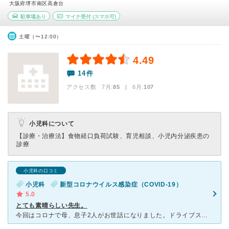
大阪府堺市南区高倉台
駐車場あり
マイナ受付
(スマホ可)
土曜（〜12:00）
4.49
14件
アクセス数 7月:
85
| 6月:
107
小児科について
【診療・治療法】
食物経口負荷試験、育児相談、小児内分泌疾患の
診療
小児科の口コミ
小児科
新型コロナウイルス感染症（COVID-19）
5.0
とても素晴らしい先生。
今回はコロナで母、息子2人がお世話になりました。ドライブスルー診療で車で待つ形でした。スタッフさんや先生が走り回っているのが見えます。ひっきりなしに車が入ってきて見ているだけで大変だと分かります。しか