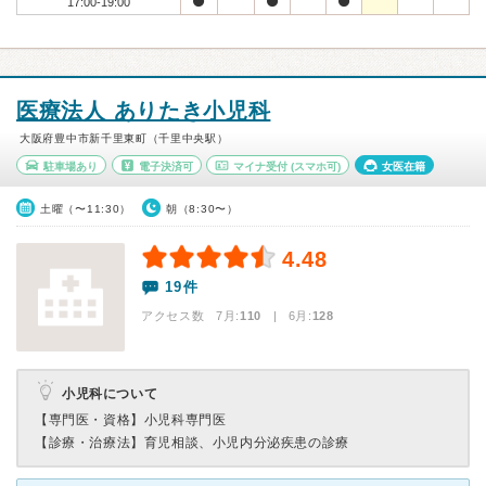
17:00-19:00
医療法人 ありたき小児科
大阪府豊中市新千里東町（千里中央駅）
駐車場あり
電子決済可
マイナ受付
(スマホ可)
女医在籍
土曜（〜11:30）
朝（8:30〜）
4.48
19件
アクセス数 7月:
110
| 6月:
128
小児科について
【専門医・資格】
小児科専門医
【診療・治療法】
育児相談、小児内分泌疾患の診療