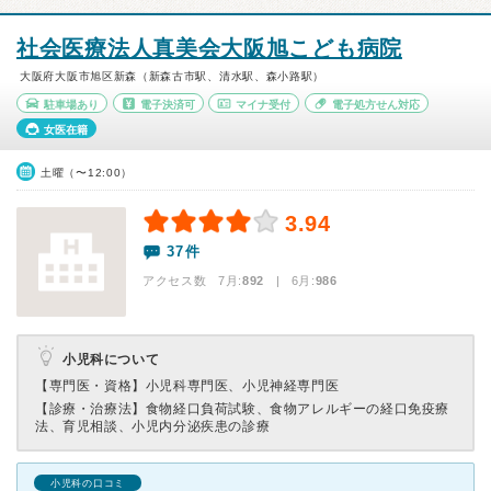
社会医療法人真美会大阪旭こども病院
大阪府大阪市旭区新森（新森古市駅、清水駅、森小路駅）
駐車場あり
電子決済可
マイナ受付
電子処方せん対応
女医在籍
土曜（〜12:00）
3.94
37件
アクセス数 7月:
892
| 6月:
986
小児科について
【専門医・資格】
小児科専門医、小児神経専門医
【診療・治療法】
食物経口負荷試験、食物アレルギーの経口免疫療
法、育児相談、小児内分泌疾患の診療
小児科の口コミ