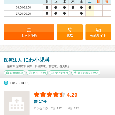
月
火
水
木
金
土
日
祝
09:00-12:00
17:00-20:00
ネット予約
電話
公式サイト
にわ小児科
医療法人
大阪府泉佐野市日根野（日根野駅、熊取駅、長滝駅）
駐車場あり
ネット予約
マイナ受付
電子処方せん対応
土曜（〜13:00）
4.29
17件
アクセス数 7月:
127
| 6月:
132