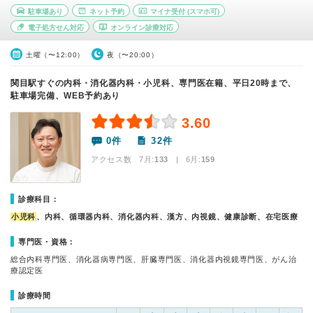
駐車場あり
ネット予約
マイナ受付
(スマホ可)
電子処方せん対応
オンライン診療対応
土曜（〜12:00）
夜（〜20:00）
関目駅すぐの内科・消化器内科・小児科、専門医在籍、平日20時まで、
駐車場完備、WEB予約あり
3.60
0件
32件
アクセス数 7月:
133
| 6月:
159
診療科目：
小児科
、内科、循環器内科、消化器内科、漢方、内視鏡、健康診断、在宅医療
専門医・資格：
総合内科専門医、消化器病専門医、肝臓専門医、消化器内視鏡専門医、がん治
療認定医
診療時間