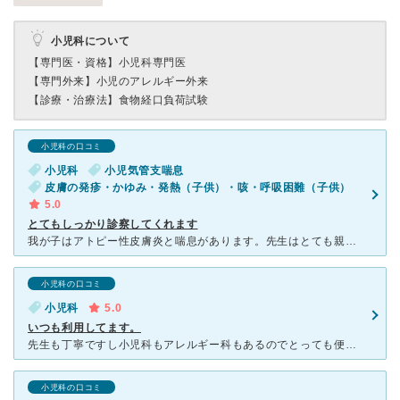
小児科について
【専門医・資格】
小児科専門医
【専門外来】
小児のアレルギー外来
【診療・治療法】
食物経口負荷試験
小児科の口コミ
小児科
小児気管支喘息
皮膚の発疹・かゆみ・発熱（子供）・咳・呼吸困難（子供）
5.0
とてもしっかり診察してくれます
我が子はアトピー性皮膚炎と喘息があります。先生はとても親切に診察してくれます。必要ない薬は出さないので、少しの風邪くらいならお薬なしということもあります。そして毎回分かりやすい現状と次回の診察の有無な
小児科の口コミ
小児科
5.0
いつも利用してます。
先生も丁寧ですし小児科もアレルギー科もあるのでとっても便利です。また子供が遊べるようなキッズスペースもあるので助かってます。 不満を２つあげるとしたらいつも人がいっぱいなので行くときは予約してないと
小児科の口コミ