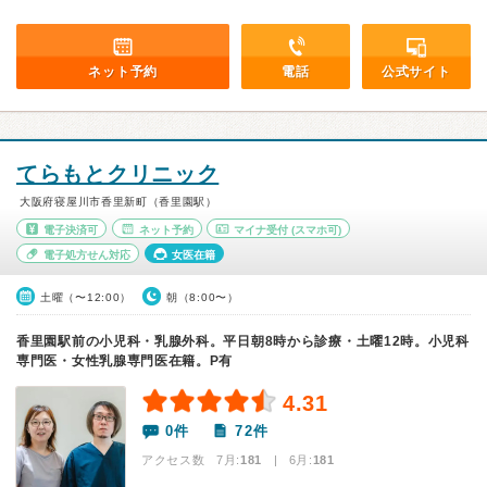
ネット予約
電話
公式サイト
てらもとクリニック
大阪府寝屋川市香里新町（香里園駅）
電子決済可
ネット予約
マイナ受付
(スマホ可)
電子処方せん対応
女医在籍
土曜（〜12:00）
朝（8:00〜）
香里園駅前の小児科・乳腺外科。平日朝8時から診療・土曜12時。小児科
専門医・女性乳腺専門医在籍。P有
4.31
0件
72件
アクセス数 7月:
181
| 6月:
181