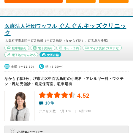
ぐんぐんキッズクリニッ
医療法人社団ワッフル
ク
大阪府堺市北区中百舌鳥町（中百舌鳥駅（なかもず駅）、百舌鳥八幡駅）
駐車場あり
電子決済可
ネット予約
マイナ受付
(スマホ可)
電子処方せん対応
女医在籍
土曜（〜11:30）
朝（8:30〜）
なかもず駅3分、堺市北区中百舌鳥町の小児科・アレルギー科・ワクチ
ン・乳幼児健診・病児保育室。駐車場有
4.52
10件
アクセス数 7月:
182
| 6月:
230
小児科について