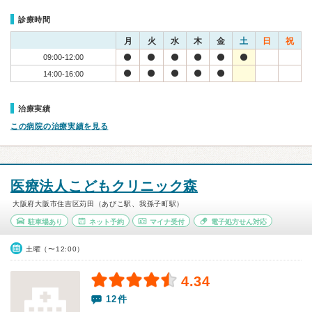
診療時間
月
火
水
木
金
土
日
祝
09:00-12:00
14:00-16:00
治療実績
この病院の治療実績を見る
医療法人こどもクリニック森
大阪府大阪市住吉区苅田（あびこ駅、我孫子町駅）
駐車場あり
ネット予約
マイナ受付
電子処方せん対応
土曜（〜12:00）
4.34
12件