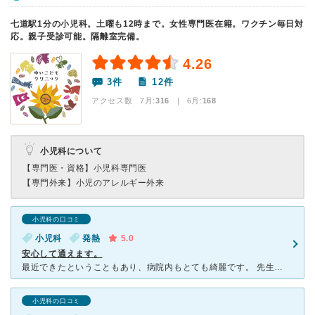
七道駅1分の小児科。土曜も12時まで。女性専門医在籍。ワクチン毎日対
応。親子受診可能。隔離室完備。
4.26
3件
12件
アクセス数 7月:
316
| 6月:
168
小児科について
【専門医・資格】
小児科専門医
【専門外来】
小児のアレルギー外来
小児科の口コミ
小児科
発熱
5.0
安心して通えます。
最近できたということもあり、病院内もとても綺麗です。 先生も看護師さんも受付スタッフさんもとても丁寧で優しいです。 心電図、脳波の検査や心理検査、発達外来や一般診察、予防接種など、小児科でたく
小児科の口コミ