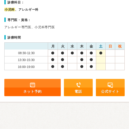
診療科目：
小児科
、アレルギー科
専門医・資格：
アレルギー専門医、小児科専門医
診療時間
月
火
水
木
金
土
日
祝
08:30-11:30
13:30-15:30
16:00-19:00
ネット予約
電話
公式サイト