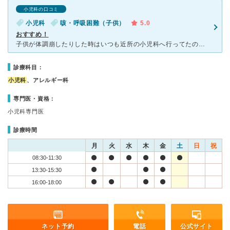
小児科の口コミ
小児科
咳・呼吸困難（子供）
5.0
おすすめ！
子供が体調崩したりした時はいつも近所の小児科へ行ってたのですが、病院いくなり泣きわめいて粉薬、水薬飲んでくれませんでした。 なので風邪をひいても薬を飲んでくれないので中々治りずらかったんですが小児科
診療科目：
小児科
、アレルギー科
専門医・資格：
小児科専門医
診療時間
月
火
水
木
金
土
日
祝
08:30-11:30
13:30-15:30
16:00-18:00
ネット予約
電話
公式サイト