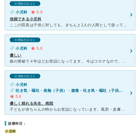
小児科の口コミ
小児科
5.0
信頼できる小児科
ここの院長は子供に対しても、きちんと1人の人間として扱っているというか、赤ちゃんでもきちんと挨拶をして目を見て診察して下さいます。 必ず子供とコミュニケーションを取ろうとしてくれます。 パソコンや
小児科の口コミ
小児科
5.0
優しい
娘の便秘で４年ほどお世話になってます。 今はコロナなので、2ヶ月に一度電話診療です。 このご時世なので、電話で診察してもらえるのはとても有り難いです。 便秘の件で色々と病院をまわりましたが、ここ
小児科の口コミ
小児科
吐き気・嘔吐・発熱（子供）・腹痛・吐き気・嘔吐（子供）・発疹（子供）
5.0
優しく頼れる先生、病院
子どもが赤ちゃんの時からお世話になっています。風邪・皮膚の荒れ・嘔吐・予防接種などを診ていただいています。子どもには子ども目線で優しく丁寧に接して下さるので、治療や注射・点滴も怖がらない子になりました
診療科目：
小児科