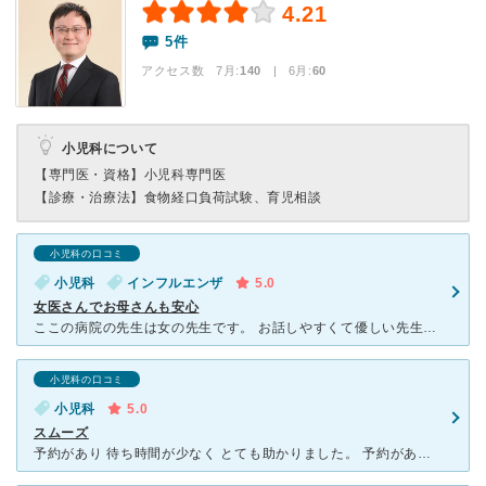
4.21
5件
アクセス数 7月:
140
| 6月:
60
小児科について
【専門医・資格】
小児科専門医
【診療・治療法】
食物経口負荷試験、育児相談
小児科の口コミ
小児科
インフルエンザ
5.0
女医さんでお母さんも安心
ここの病院の先生は女の先生です。 お話しやすくて優しい先生です。 病院内も清潔で待ち合い室には大きな水槽があったり、絵本やキッズスペースもあります。 待っている間、子どももリラックスして待ってい
小児科の口コミ
小児科
5.0
スムーズ
予約があり 待ち時間が少なく とても助かりました。 予約があるため 待合室には患者もすくなく 良いとおもいます。 かわいい 熱帯魚？やキッズスペースも清潔に保たれており 安心できます。絵本も多い