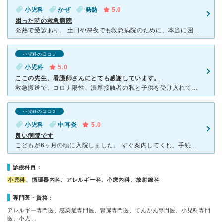
小児科
かぜ
発熱
5.0
困った時の救急病院
発熱で受診あり。 土日や深夜でも救急病院のために、本当に困った時に利用できる。 土日は、結構待たされるが、救急病院であるため、優先順位がありしょうがないと思う。 先生は、適切な処置をしてくれて、
小児科の口コミ
小児科
5.0
ここの先生、看護師さんにとても感謝しています。
救急搬送で、コロナ陽性、濃厚接触者の私と子供を受け入れてくださったこと。 脱水だと思っていたのでそう伝えており点滴をし様子見し、血液検査もし血液検査的にはそこまでじゃないんだけどなーっと。CTまでし
小児科の口コミ
小児科
中耳炎
5.0
良い病院です
こどもが6ヶ月の頃に入院しました。 すぐ案内してくれ、手続きの書類などもご丁寧に説明していただき、スムーズに手続きすることができました。 付き添いでしたが、点滴が繋がっており遊ぶスペースへ行けない
診療科目：
小児科
、循環器内科、アレルギー科、心療内科、放射線科
専門医・資格：
アレルギー専門医、感染症専門医、腎臓専門医、てんかん専門医、小児科専門
医、小児…