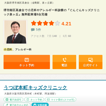
大阪府堺市南区高倉台（金剛駅、泉ヶ丘駅）
堺市南区高倉台で小児科やアレルギー科診療の『ぐんぐんキッズクリニ
ック泉ヶ丘』無料駐車場9台完備
4.21
5件
アクセス数 7月:
140
| 6月:
60
小児科
、アレルギー科
ネット予約
電話
公式サイト
うつぼ本町キッズクリニック
大阪府大阪市西区西本町（本町駅、阿波座駅）
電子決済可
ネット予約
マイナ受付
(スマホ可)
電子処方せん対応
女医在籍