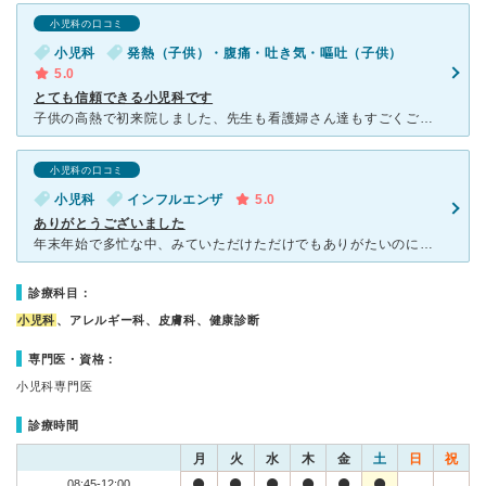
小児科の口コミ
小児科
発熱（子供）・腹痛・吐き気・嘔吐（子供）
5.0
とても信頼できる小児科です
子供の高熱で初来院しました、先生も看護婦さん達もすごくご親切で優しく、受診する前に詳しい問診で大変助かりました。 初めての点滴でとても不安で大暴れ、看護婦さん大変優しく暖かく見守って頂き、順調に点滴
小児科の口コミ
小児科
インフルエンザ
5.0
ありがとうございました
年末年始で多忙な中、みていただけただけでもありがたいのに、スタッフのみなさんみんな優しくて、すごくほっとしました。 自分もインフルで、子どもの看病にも疲れ切っていた中での優しさにとても癒されまし
診療科目：
小児科
、アレルギー科、皮膚科、健康診断
専門医・資格：
小児科専門医
診療時間
月
火
水
木
金
土
日
祝
08:45-12:00