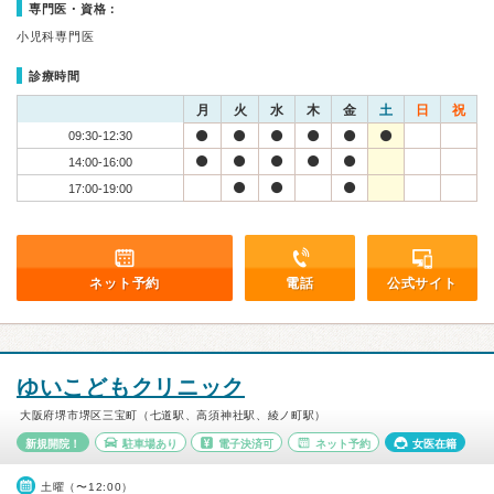
専門医・資格：
小児科専門医
診療時間
月
火
水
木
金
土
日
祝
09:30-12:30
14:00-16:00
17:00-19:00
ネット予約
電話
公式サイト
ゆいこどもクリニック
大阪府堺市堺区三宝町（七道駅、高須神社駅、綾ノ町駅）
新規開院！
駐車場あり
電子決済可
ネット予約
女医在籍
土曜（〜12:00）