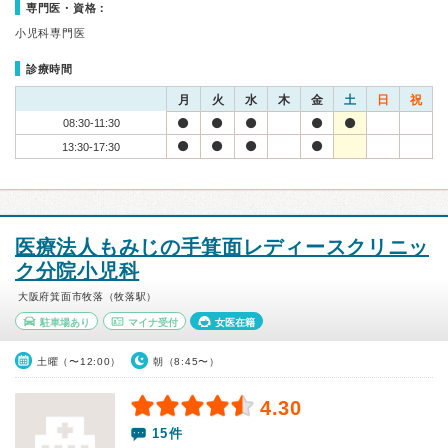
専門医・資格：
小児科専門医
診療時間
月
火
水
木
金
土
日
祝
08:30-11:30
13:30-17:30
医療法人もみじの手箕面レディースクリニッ
ク分院小児科
大阪府箕面市牧落（牧落駅）
駐車場あり
マイナ受付
女医在籍
土曜（〜12:00）
朝（8:45〜）
4.30
15件