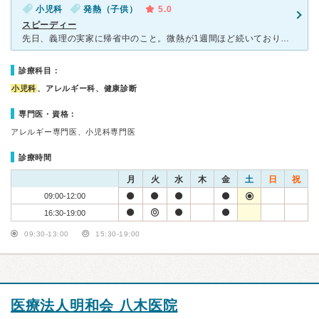
小児科
発熱（子供）
5.0
スピーディー
先日、義理の実家に帰省中のこと。微熱が1週間ほど続いており発熱したので伺いました。事前に予約が出来るので、待ち時間は5分程でした。受付の方も笑顔で迎えてくださりました。先生は近況を聞きながらてきぱきと
診療科目：
小児科
、アレルギー科、健康診断
専門医・資格：
アレルギー専門医、小児科専門医
診療時間
月
火
水
木
金
土
日
祝
09:00-12:00
16:30-19:00
09:30-13:00
15:30-19:00
医療法人明和会 八木医院