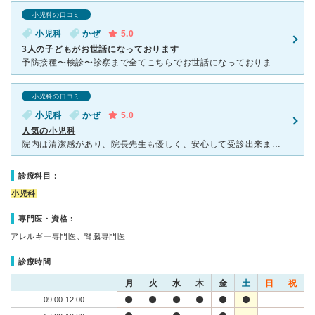
小児科の口コミ
小児科
かぜ
5.0
3人の子どもがお世話になっております
予防接種〜検診〜診察まで全てこちらでお世話になっております。 先生はとても丁寧に診察してくださり、いつも何かプラスα教えて下さります。 例)風邪なら、風邪時に良い食べ物や 熱中症の対策、子どもの
小児科の口コミ
小児科
かぜ
5.0
人気の小児科
院内は清潔感があり、院長先生も優しく、安心して受診出来ます。院長先生のお母様の時から通っていますが、お二人とも本当に腕も良くて医者の鏡のような方々です。遠方から通う方もいる人気の病院のため、待ち時間が
診療科目：
小児科
専門医・資格：
アレルギー専門医、腎臓専門医
診療時間
月
火
水
木
金
土
日
祝
09:00-12:00