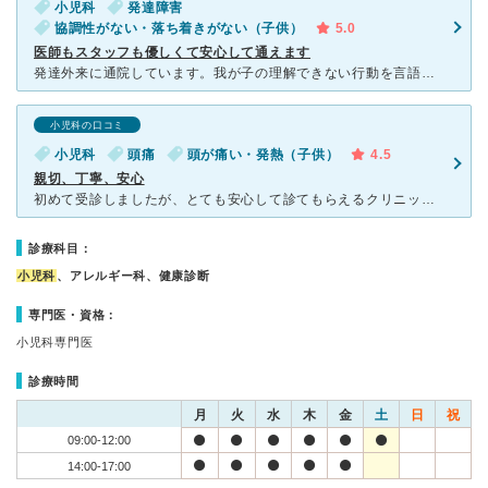
小児科
発達障害
協調性がない・落ち着きがない（子供）
5.0
医師もスタッフも優しくて安心して通えます
発達外来に通院しています。我が子の理解できない行動を言語化してくれ対処法を的確に教えていただけるので、子どもとの関わり方のヒントを提供してもらえます。スタッフの方々も親身に話しを聞いてくれて億劫な病院
小児科の口コミ
小児科
頭痛
頭が痛い・発熱（子供）
4.5
親切、丁寧、安心
初めて受診しましたが、とても安心して診てもらえるクリニックでした。 受付の事務スタッフの方は終始丁寧で親切に対応してくださり、初診でも不安なく手続きを進めることができました。 看護師さんも優し
診療科目：
小児科
、アレルギー科、健康診断
専門医・資格：
小児科専門医
診療時間
月
火
水
木
金
土
日
祝
09:00-12:00
14:00-17:00