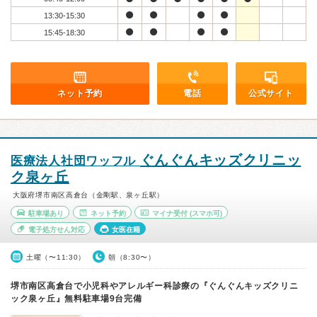
13:30-15:30
15:45-18:30
ネット予約
電話
公式サイト
ぐんぐんキッズクリニッ
医療法人社団ワッフル
ク泉ヶ丘
大阪府堺市南区高倉台（金剛駅、泉ヶ丘駅）
駐車場あり
ネット予約
マイナ受付
(スマホ可)
電子処方せん対応
女医在籍
土曜（〜11:30）
朝（8:30〜）
堺市南区高倉台で小児科やアレルギー科診療の『ぐんぐんキッズクリニ
ック泉ヶ丘』無料駐車場9台完備