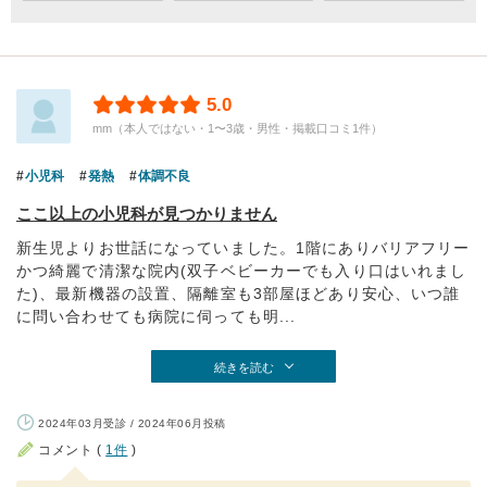
5.0
mm（本人ではない・1〜3歳・男性・掲載口コミ1件）
小児科
発熱
体調不良
ここ以上の小児科が見つかりません
新生児よりお世話になっていました。1階にありバリアフリー
かつ綺麗で清潔な院内(双子ベビーカーでも入り口はいれまし
た)、最新機器の設置、隔離室も3部屋ほどあり安心、いつ誰
に問い合わせても病院に伺っても明...
続きを読む
2024年03月受診 / 2024年06月投稿
コメント (
1件
)