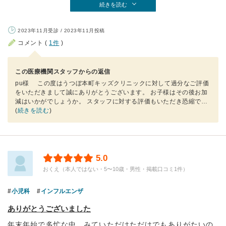
続きを読む
2023年11月受診 / 2023年11月投稿
コメント (
1件
)
この医療機関スタッフからの返信
pu様 この度はうつぼ本町キッズクリニックに対して過分なご評価
をいただきまして誠にありがとうございます。 お子様はその後お加
減はいかがでしょうか。 スタッフに対する評価もいただき恐縮で
…
(
続きを読む
)
5.0
おくえ（本人ではない・5〜10歳・男性・掲載口コミ1件）
小児科
インフルエンザ
ありがとうございました
年末年始で多忙な中、みていただけただけでもありがたいの