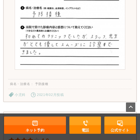
病名・治療名
予防接種
小児科
2021年02月投稿
ネット予約
電話
公式サイト