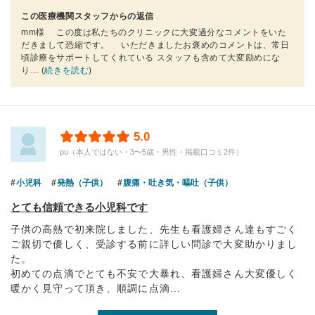
この医療機関スタッフからの返信
mm様 この度は私たちのクリニックに大変過分なコメントをいた
だきまして恐縮です。 いただきましたお褒めのコメントは、常日
頃診療をサポートしてくれている スタッフも含めて大変励めにな
り
… (
続きを読む
)
5.0
pu（本人ではない・3〜5歳・男性・掲載口コミ2件）
小児科
発熱（子供）
腹痛・吐き気・嘔吐（子供）
とても信頼できる小児科です
子供の高熱で初来院しました、先生も看護婦さん達もすごく
ご親切で優しく、受診する前に詳しい問診で大変助かりまし
た。
初めての点滴でとても不安で大暴れ、看護婦さん大変優しく
暖かく見守って頂き、順調に点滴...