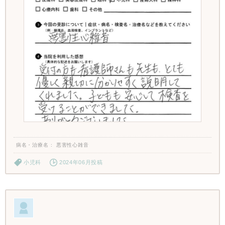
病名・治療名
悪害性心雑音
小児科
2024年06月投稿