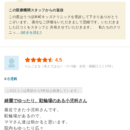
この医療機関スタッフからの返信
この度はうつぼ本町キッズクリニックを受診して下さりありがとう
ございます。 過分なご評価をいただきまして恐縮です。いただきま
した口コミをスタッフと 共有させていただきます。 私たちのクリ
ニッ
… (
続きを読む
)
4.5
りんごまる（本人ではない・1〜3歳・女性・掲載口コミ17件）
小児科
この口コミは受診から5年以上経過しています。
綺麗でゆったり、駐輪場のある小児科さん
最近できた小児科さんです。
駐輪場があるので、
ママさん達は助かると思います。
院内もゆったり広々