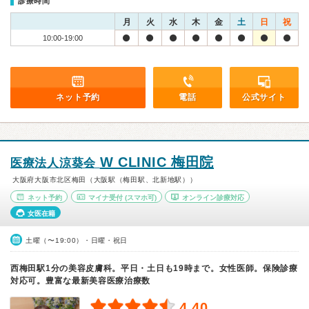
診療時間
月
火
水
木
金
土
日
祝
10:00-19:00
ネット予約
電話
公式サイト
W CLINIC 梅田院
医療法人涼葵会
大阪府大阪市北区梅田（大阪駅（梅田駅、北新地駅））
ネット予約
マイナ受付
(スマホ可)
オンライン診療対応
女医在籍
土曜（〜19:00）・日曜・祝日
西梅田駅1分の美容皮膚科。平日・土日も19時まで。女性医師。保険診療
対応可。豊富な最新美容医療治療数
4.40