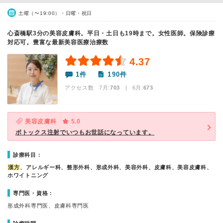
土曜（〜19:00）・日曜・祝日
心斎橋駅3分の美容皮膚科。平日・土日も19時まで。女性医師。保険診療
対応可。豊富な最新美容医療治療数
4.37
1件
190件
アクセス数 7月:
703
| 6月:
673
美容皮膚科
5.0
ボトックス注射でいつもお世話になっています。
診療科目：
漢方
、アレルギー科、整形外科、形成外科、美容外科、皮膚科、美容皮膚科、
ホワイトニング
専門医・資格：
形成外科専門医、皮膚科専門医