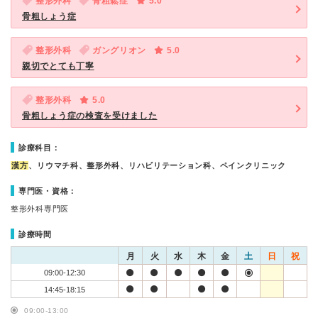
整形外科
骨粗鬆症
5.0
骨粗しょう症
整形外科
ガングリオン
5.0
親切でとても丁寧
整形外科
5.0
骨粗しょう症の検査を受けました
診療科目：
漢方
、リウマチ科、整形外科、リハビリテーション科、ペインクリニック
専門医・資格：
整形外科専門医
診療時間
月
火
水
木
金
土
日
祝
09:00-12:30
14:45-18:15
09:00-13:00