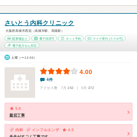
さいとう内科クリニック
大阪府高槻市西冠（高槻市駅、高槻駅）
駐車場あり
電子決済可
ネット予約
マイナ受付
(スマホ可)
電子処方せん対応
土曜（〜12:00）
4.00
4件
アクセス数 7月:
242
| 6月:
272
5.0
親切丁寧
内科
インフルエンザ
4.5
先生がすごく丁寧です