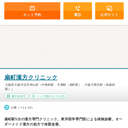
ネット予約
電話
公式サイト
扇町漢方クリニック
大阪府大阪市北区神山町（中崎町駅、天満駅（扇町駅）、大阪天満宮駅（南森町
駅））
電子決済可
マイナ受付
(スマホ可)
土曜（〜11:30）
扇町駅5分の漢方専門クリニック。東洋医学専門医による保険診療。オー
ダーメイド漢方の処方で体質改善。