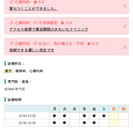
心療内科
5.0
落ちつくことができました。
心療内科
不安神経症
5.0
アクセス抜群で最近開院のきれいなクリニック
心療内科
めまい・気が滅入る・不安
5.0
信頼できる優しい先生です
診療科目：
漢方
、精神科、心療内科
専門医・資格：
精神科専門医
診療時間
月
火
水
木
金
土
日
祝
10:00-13:30
15:30-19:30