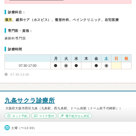
診療科目：
漢方
、緩和ケア（ホスピス）、整形外科、ペインクリニック、在宅医療
専門医・資格：
麻酔科専門医
診療時間
月
火
水
木
金
土
日
祝
07:30-17:00
07:30-13:00
九条サクラ診療所
大阪府大阪市西区九条（九条駅、西九条駅、ドーム前駅（ドーム前千代崎駅））
ネット予約
マイナ受付
電子処方せん対応
土曜（〜12:30）