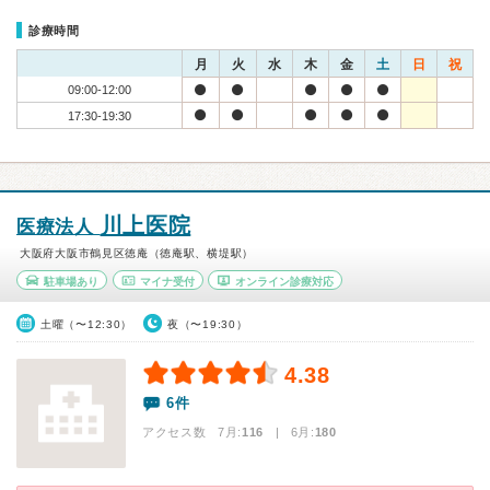
診療時間
月
火
水
木
金
土
日
祝
09:00-12:00
17:30-19:30
川上医院
医療法人
大阪府大阪市鶴見区徳庵（徳庵駅、横堤駅）
駐車場あり
マイナ受付
オンライン診療対応
土曜（〜12:30）
夜（〜19:30）
4.38
6件
アクセス数 7月:
116
| 6月:
180