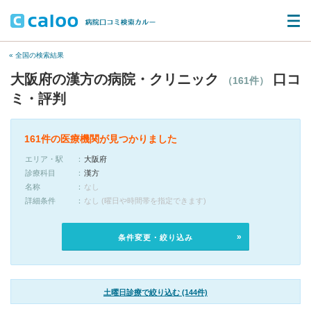
« 全国の検索結果
大阪府の漢方の病院・クリニック
口コ
（161件）
ミ・評判
161件の医療機関が見つかりました
エリア・駅
大阪府
診療科目
漢方
名称
なし
詳細条件
なし (曜日や時間帯を指定できます)
条件変更・絞り込み
土曜日診療で絞り込む (144件)