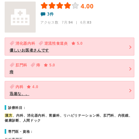
4.00
3件
アクセス数 7月:
94
| 6月:
83
消化器内科
逆流性食道炎
5.0
優しいお医者さんです
肛門科
痔
5.0
痔
内科
4.0
迅速な、、
診療科目：
漢方
、内科、消化器内科、胃腸科、リハビリテーション科、肛門科、内視鏡、
健康診断、人間ドック
専門医・資格：