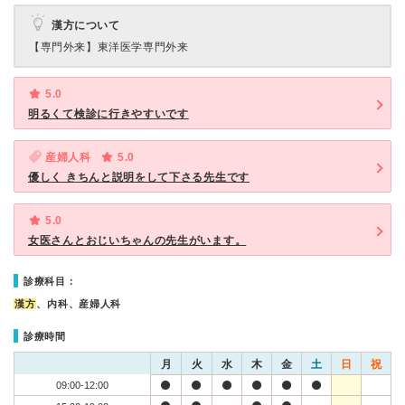
漢方について
【専門外来】
東洋医学専門外来
5.0
明るくて検診に行きやすいです
産婦人科
5.0
優しく きちんと説明をして下さる先生です
5.0
女医さんとおじいちゃんの先生がいます。
診療科目：
漢方
、内科、産婦人科
診療時間
月
火
水
木
金
土
日
祝
09:00-12:00