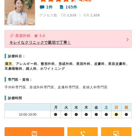
1件
165件
アクセス数 7月:
1,526
| 6月:
1,638
美容外科
5.0
キレイなクリニックで親切で丁寧！
診療科目：
漢方
、アレルギー科、整形外科、形成外科、美容外科、皮膚科、美容皮膚科、
耳鼻咽喉科、婦人科、ホワイトニング
専門医・資格：
手外科専門医、形成外科専門医、皮膚科専門医、産婦人科専門医
診療時間
月
火
水
木
金
土
日
祝
10:00-19:00