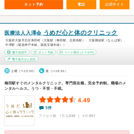
ネット予約
電話
公式サイト
うめだ心と体のクリニック
医療法人入澤会
大阪府大阪市北区角田町（大阪駅（梅田駅、北新地駅）、大阪難波駅（なんば駅）、
中津駅（阪急神戸本線、阪急宝塚本線））
電子決済可
ネット予約
マイナ受付
(スマホ可)
電子処方せん対応
土曜（〜13:30）
夜（〜19:30）
梅田駅すぐのメンタルクリニック。専門医在籍。完全予約制。職場のメ
ンタルヘルス。うつ・不安・不眠。
4.49
5件
アクセス数 7月:
1,039
| 6月:
857