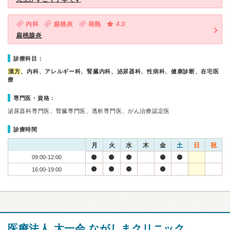
内科
扁桃炎
発熱
4.0
扁桃腺炎
診療科目：
漢方
、内科、アレルギー科、腎臓内科、泌尿器科、性病科、健康診断、在宅医
療
専門医・資格：
泌尿器科専門医、腎臓専門医、透析専門医、がん治療認定医
診療時間
月
火
水
木
金
土
日
祝
09:00-12:00
16:00-19:00
医療法人 太一会 ながしまクリニック