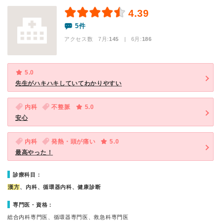
4.39
5件
アクセス数 7月:
145
| 6月:
186
5.0
先生がハキハキしていてわかりやすい
内科
不整脈
5.0
安心
内科
発熱・頭が痛い
5.0
最高やった！
診療科目：
漢方
、内科、循環器内科、健康診断
専門医・資格：
総合内科専門医、循環器専門医、救急科専門医