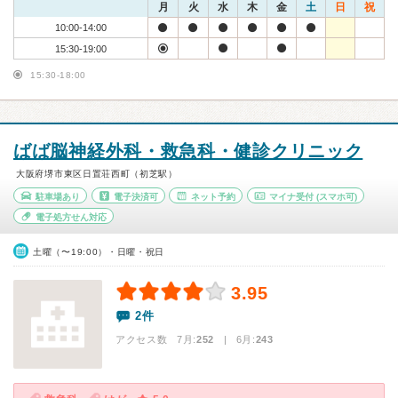
月
火
水
木
金
土
日
祝
10:00-14:00
15:30-19:00
15:30-18:00
ばば脳神経外科・救急科・健診クリニック
大阪府堺市東区日置荘西町（初芝駅）
駐車場あり
電子決済可
ネット予約
マイナ受付
(スマホ可)
電子処方せん対応
土曜（〜19:00）・日曜・祝日
3.95
2件
アクセス数 7月:
252
| 6月:
243