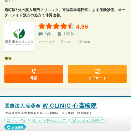
駅））
扇町駅5分の漢方専門クリニック。東洋医学専門医による保険診療。オー
ダーメイド漢方の処方で体質改善。
4.66
3件
139件
アクセス数 7月:
494
| 6月:
548
漢方
電話
公式サイト
W CLINIC 心斎橋院
医療法人涼葵会
大阪府大阪市中央区南船場（心斎橋駅、四ツ橋駅、西大橋駅）
ネット予約
マイナ受付
(スマホ可)
オンライン診療対応
女医在籍