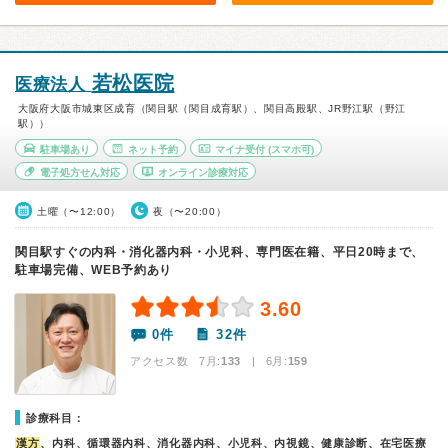
若松医院
医療法人
大阪府大阪市城東区成育（関目駅（関目成育駅）、関目高殿駅、JR野江駅（野江
駅））
駐車場あり
ネット予約
マイナ受付
(スマホ可)
電子処方せん対応
オンライン診療対応
土曜（〜12:00）
夜（〜20:00）
関目駅すぐの内科・消化器内科・小児科、専門医在籍、平日20時まで、
駐車場完備、WEB予約あり
3.60
0件
32件
アクセス数 7月:
133
| 6月:
159
診療科目：
漢方
、内科、循環器内科、消化器内科、小児科、内視鏡、健康診断、在宅医療