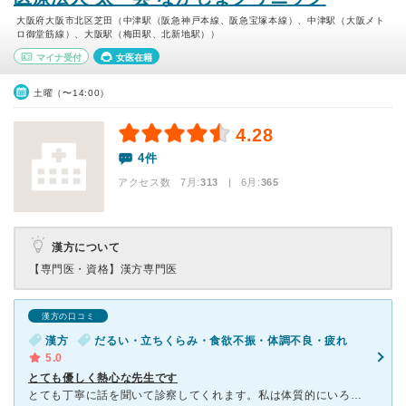
大阪府大阪市北区芝田（中津駅（阪急神戸本線、阪急宝塚本線）、中津駅（大阪メト
ロ御堂筋線）、大阪駅（梅田駅、北新地駅））
マイナ受付
女医在籍
土曜（〜14:00）
4.28
4件
アクセス数 7月:
313
| 6月:
365
漢方について
【専門医・資格】
漢方専門医
漢方の口コミ
漢方
だるい・立ちくらみ・食欲不振・体調不良・疲れ
5.0
とても優しく熱心な先生です
とても丁寧に話を聞いて診察してくれます。私は体質的にいろいろ使えない薬があったりするのですが、それでもいろいろ調べて調整して、その時のベストなお薬を処方してくださります。 予約しても待ち時間が長い時