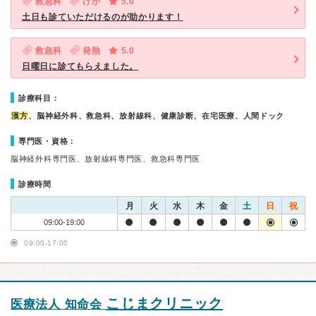
救急科
けが
5.0
土日も診ていただけるのが助かります！
救急科
発熱
5.0
日曜日に診てもらえました。
診療科目：
漢方
、脳神経外科、救急科、放射線科、健康診断、在宅医療、人間ドック
専門医・資格：
脳神経外科専門医、放射線科専門医、救急科専門医
診療時間
月
火
水
木
金
土
日
祝
09:00-19:00
09:00-17:00
こじまクリニック
医療法人 知命会