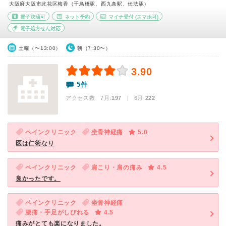
大阪府大阪市此花区梅香（千鳥橋駅、西九条駅、伝法駅）
電子決済可
ネット予約
マイナ受付
(スマホ可)
電子処方せん対応
土曜（〜13:00）
朝（7:30〜）
3.90
5件
アクセス数 7月:
197
| 6月:
222
ペインクリニック
坐骨神経痛
5.0
医は仁術なり
ペインクリニック
肩こり・肩の痛み
4.5
良かったです。
ペインクリニック
坐骨神経痛
腰痛・手足がしびれる
4.5
痛みがとても楽になりました。