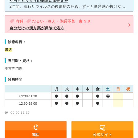
やっとピッタリの病院に出会えた
2年間、流行りウイルスの後遺症のため、ずっと倦怠感が抜けなかった。 どの病院に行ってもスッキリしなかったのに、煎じ薬と鍼灸で良くなってる。 鍼灸も漢方と同じ方向でやってくれるので、相乗効果が高い。
内科
だるい・冷え・体調不良
5.0
自分だけの漢方薬が保険で処方
診療科目：
漢方
専門医・資格：
漢方専門医
診療時間
月
火
水
木
金
土
日
祝
09:30-11:30
12:30-15:00
09:00-11:30
電話
公式サイト