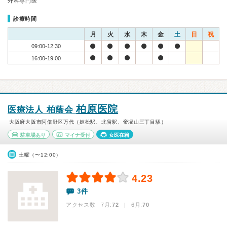
外科専門医
診療時間
月
火
水
木
金
土
日
祝
09:00-12:30
16:00-19:00
柏原医院
医療法人 柏蔭会
大阪府大阪市阿倍野区万代（姫松駅、北畠駅、帝塚山三丁目駅）
駐車場あり
マイナ受付
女医在籍
土曜（〜12:00）
4.23
3件
アクセス数 7月:
72
| 6月:
70