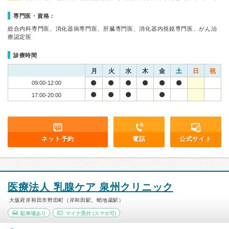
専門医・資格：
総合内科専門医、消化器病専門医、肝臓専門医、消化器内視鏡専門医、がん治
療認定医
診療時間
月
火
水
木
金
土
日
祝
09:00-12:00
17:00-20:00
ネット予約
電話
公式サイト
医療法人 乳腺ケア 泉州クリニック
大阪府岸和田市野田町（岸和田駅、蛸地蔵駅）
駐車場あり
マイナ受付
(スマホ可)