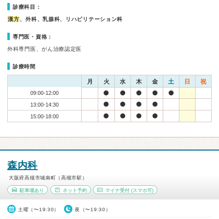
診療科目：
漢方
、外科、乳腺科、リハビリテーション科
専門医・資格：
外科専門医、がん治療認定医
診療時間
月
火
水
木
金
土
日
祝
09:00-12:00
13:00-14:30
15:00-18:00
森内科
大阪府高槻市城南町（高槻市駅）
駐車場あり
ネット予約
マイナ受付
(スマホ可)
土曜（〜19:30）
夜（〜19:30）