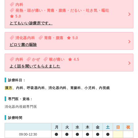
内科
発熱・頭が痛い・胃痛・腹痛・だるい・吐き気・嘔吐
5.0
とてもいい診療所です。
消化器内科
胃痛・腹痛
5.0
ピロリ菌の駆除
内科
かぜ
喉が痛い
4.5
よく話を聞いてもらえました
診療科目：
漢方
、内科、呼吸器内科、消化器内科、胃腸科、小児科、内視鏡
専門医・資格：
消化器内視鏡専門医
診療時間
月
火
水
木
金
土
日
祝
09:00-12:30