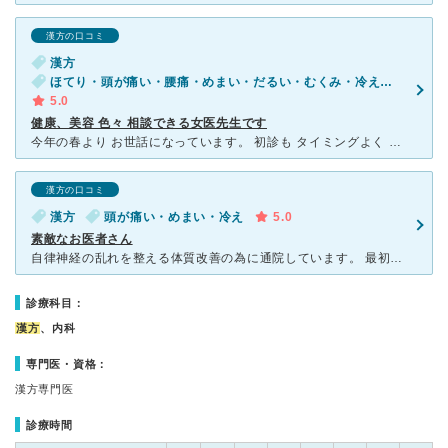
漢方の口コミ
漢方
ほてり・頭が痛い・腰痛・めまい・だるい・むくみ・冷え・立ちくらみ・動悸・息切れ・皮膚の発疹・かゆみ・目の疲れ
5.0
健康、美容 色々 相談できる女医先生です
今年の春より お世話になっています。 初診も タイミングよく 予約 お願いできました 私は 頭痛 めまい 微熱 動悸 など 毎日辛く、 総合病院から 鍼灸院まで あちこち 受診していました
漢方の口コミ
漢方
頭が痛い・めまい・冷え
5.0
素敵なお医者さん
自律神経の乱れを整える体質改善の為に通院しています。 最初は2週間に1度、落ち着いたら月に1度の通院スタイルになります。 とても素敵な女性の先生で丁寧にお話を聞いて貰えます。 また症状が改善
診療科目：
漢方
、内科
専門医・資格：
漢方専門医
診療時間