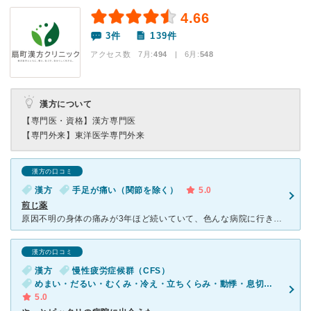
4.66
3件
139件
アクセス数 7月:
494
| 6月:
548
漢方について
【専門医・資格】
漢方専門医
【専門外来】
東洋医学専門外来
漢方の口コミ
漢方
手足が痛い（関節を除く）
5.0
煎じ薬
原因不明の身体の痛みが3年ほど続いていて、色んな病院に行きましたが治らず。 西洋の薬も効かず、普通の漢方も効かず状態でした。 そこで煎じ薬を試してみようと思い、通院を始めました。 そしてやっ
漢方の口コミ
漢方
慢性疲労症候群（CFS）
めまい・だるい・むくみ・冷え・立ちくらみ・動悸・息切れ・体調不良・疲れ・体重増加
5.0