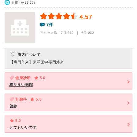
土曜（〜12:00）
4.57
7件
アクセス数 7月:
210
| 6月:
232
漢方について
【専門外来】
東洋医学専門外来
健康診断
5.0
稀な良い病院
乳腺科
5.0
健診
5.0
とてもいいです