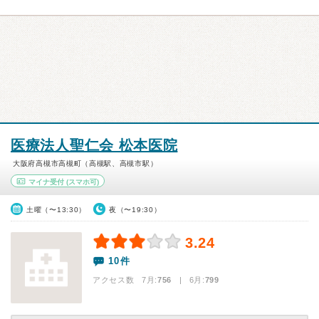
医療法人聖仁会 松本医院
大阪府高槻市高槻町（高槻駅、高槻市駅）
マイナ受付
(スマホ可)
土曜（〜13:30）
夜（〜19:30）
3.24
10件
アクセス数 7月:
756
| 6月:
799