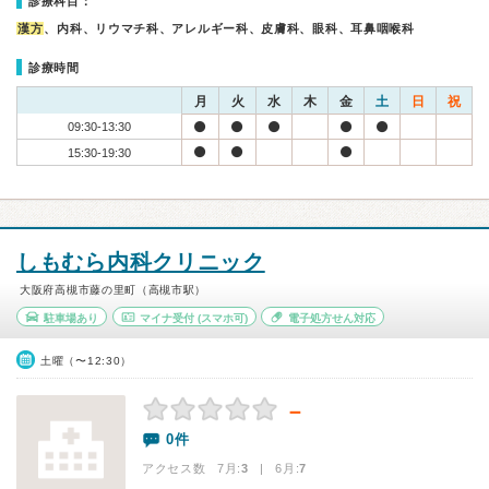
診療科目：
漢方
、内科、リウマチ科、アレルギー科、皮膚科、眼科、耳鼻咽喉科
診療時間
月
火
水
木
金
土
日
祝
09:30-13:30
15:30-19:30
しもむら内科クリニック
大阪府高槻市藤の里町（高槻市駅）
駐車場あり
マイナ受付
(スマホ可)
電子処方せん対応
土曜（〜12:30）
－
0件
アクセス数 7月:
3
| 6月:
7