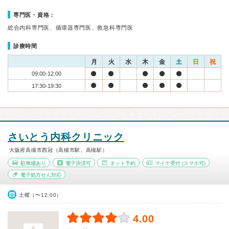
専門医・資格：
総合内科専門医、循環器専門医、救急科専門医
診療時間
月
火
水
木
金
土
日
祝
09:00-12:00
17:30-19:30
さいとう内科クリニック
大阪府高槻市西冠（高槻市駅、高槻駅）
駐車場あり
電子決済可
ネット予約
マイナ受付
(スマホ可)
電子処方せん対応
土曜（〜12:00）
4.00