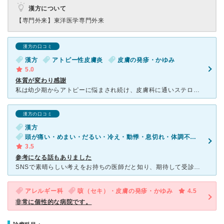
漢方について
【専門外来】
東洋医学専門外来
漢方の口コミ
漢方
アトピー性皮膚炎
皮膚の発疹・かゆみ
5.0
体質が変わり感謝
私は幼少期からアトピーに悩まされ続け、皮膚科に通いステロイドの塗り薬を塗り続けていましたが、２０代後半になりステロイドの効果が感じられなくなり、漢方治療がしたくて松本医院へ。その頃は先代の先生でした。
漢方の口コミ
漢方
頭が痛い・めまい・だるい・冷え・動悸・息切れ・体調不良・疲れ
3.5
参考になる話もありました
SNSで素晴らしい考えをお持ちの医師だと知り、期待して受診しました。 診察では、生活面や考え方について参考になるお話を多く聞くことができ、視野が広がったと感じています。 一方で、持病については
アレルギー科
咳（セキ）・皮膚の発疹・かゆみ
4.5
非常に個性的な病院です。