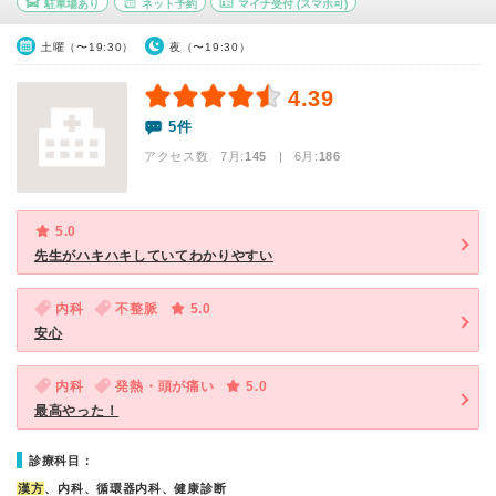
駐車場あり
ネット予約
マイナ受付
(スマホ可)
土曜（〜19:30）
夜（〜19:30）
4.39
5件
アクセス数 7月:
145
| 6月:
186
5.0
先生がハキハキしていてわかりやすい
内科
不整脈
5.0
安心
内科
発熱・頭が痛い
5.0
最高やった！
診療科目：
漢方
、内科、循環器内科、健康診断