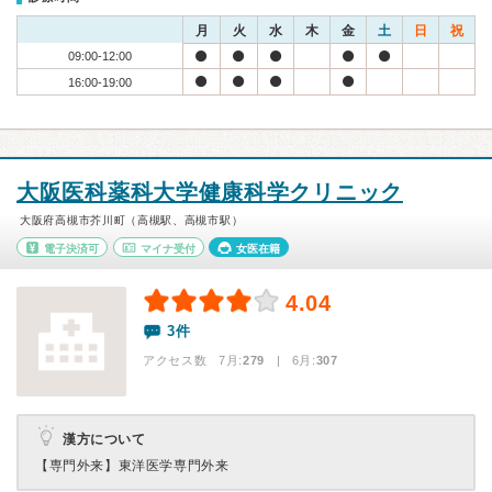
月
火
水
木
金
土
日
祝
09:00-12:00
16:00-19:00
大阪医科薬科大学健康科学クリニック
大阪府高槻市芥川町（高槻駅、高槻市駅）
電子決済可
マイナ受付
女医在籍
4.04
3件
アクセス数 7月:
279
| 6月:
307
漢方について
【専門外来】
東洋医学専門外来