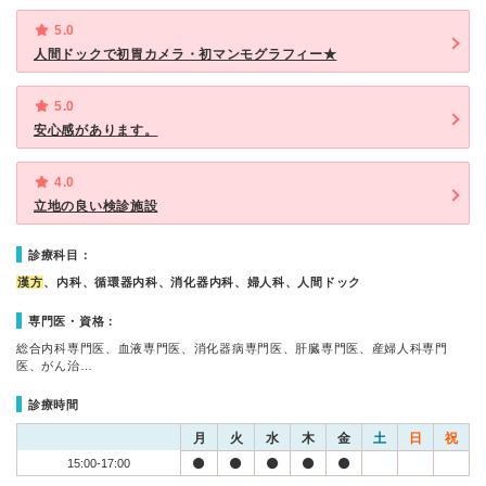
5.0
人間ドックで初胃カメラ・初マンモグラフィー★
5.0
安心感があります。
4.0
立地の良い検診施設
診療科目：
漢方
、内科、循環器内科、消化器内科、婦人科、人間ドック
専門医・資格：
総合内科専門医、血液専門医、消化器病専門医、肝臓専門医、産婦人科専門
医、がん治…
診療時間
月
火
水
木
金
土
日
祝
15:00-17:00