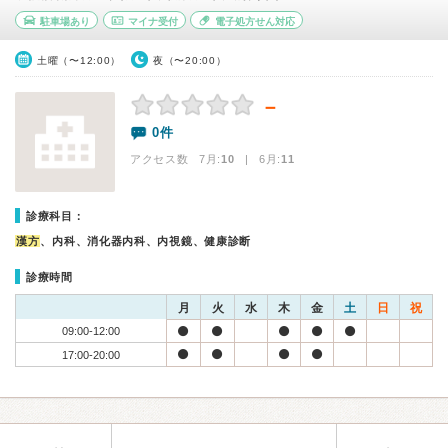
駐車場あり
マイナ受付
電子処方せん対応
土曜（〜12:00）
夜（〜20:00）
－
0件
アクセス数 7月:
10
| 6月:
11
診療科目：
漢方
、内科、消化器内科、内視鏡、健康診断
診療時間
月
火
水
木
金
土
日
祝
09:00-12:00
17:00-20:00