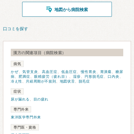
地図から病院検索
口コミを探す
漢方の関連項目（病院検索）
病気
かぜ
、
気管支炎
、
高血圧症
、
低血圧症
、
慢性胃炎
、
胃潰瘍
、
糖尿
病
、
肥満症
、
眼精疲労（疲れ目）
、
湿疹
、
円形脱毛症
、
口内炎
、
冷え性
、
月経周期が不規則
、
地図状舌
、
脱毛症
症状
尿が漏れる
、
目の疲れ
専門外来
東洋医学専門外来
専門医・資格