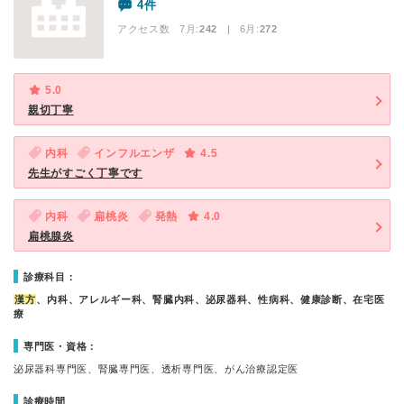
4件
アクセス数 7月:
242
| 6月:
272
5.0
親切丁寧
内科
インフルエンザ
4.5
先生がすごく丁寧です
内科
扁桃炎
発熱
4.0
扁桃腺炎
診療科目：
漢方
、内科、アレルギー科、腎臓内科、泌尿器科、性病科、健康診断、在宅医
療
専門医・資格：
泌尿器科専門医、腎臓専門医、透析専門医、がん治療認定医
診療時間