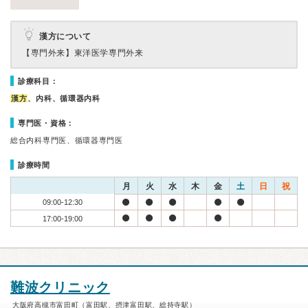
漢方について
【専門外来】
東洋医学専門外来
診療科目：
漢方
、内科、循環器内科
専門医・資格：
総合内科専門医、循環器専門医
診療時間
月
火
水
木
金
土
日
祝
09:00-12:30
17:00-19:00
難波クリニック
大阪府高槻市富田町（富田駅、摂津富田駅、総持寺駅）