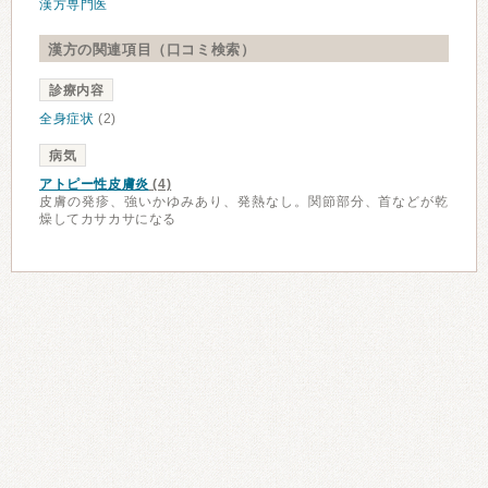
漢方専門医
漢方の関連項目（口コミ検索）
診療内容
全身症状
(2)
病気
アトピー性皮膚炎
(4)
皮膚の発疹、強いかゆみあり、発熱なし。関節部分、首などが乾
燥してカサカサになる