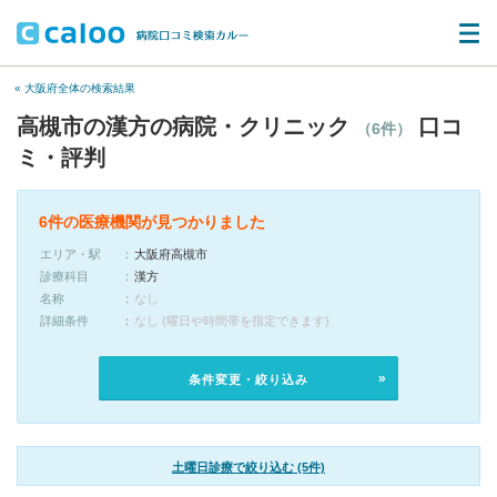
« 大阪府全体の検索結果
高槻市の漢方の病院・クリニック
口コ
（6件）
ミ・評判
6件の医療機関が見つかりました
エリア・駅
大阪府高槻市
診療科目
漢方
名称
なし
詳細条件
なし (曜日や時間帯を指定できます)
条件変更・絞り込み
土曜日診療で絞り込む (5件)