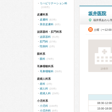
リハビリテーション科
(108件)
坂井医院
皮膚科系
皮膚科
(82件)
福井県あわら
美容皮膚科
(8件)
土曜（〜12:0
泌尿器科・肛門科系
泌尿器科
(51件)
肛門科
(37件)
性病科
(2件)
眼科系
眼科
(78件)
耳鼻咽喉科系
診療所
耳鼻咽喉科
(58件)
産婦人科系
産科
(2件)
婦人科
(20件)
産婦人科
(29件)
小児科系
08:30-12:00
小児科
(184件)
15:00-18:00
小児外科
(6件)