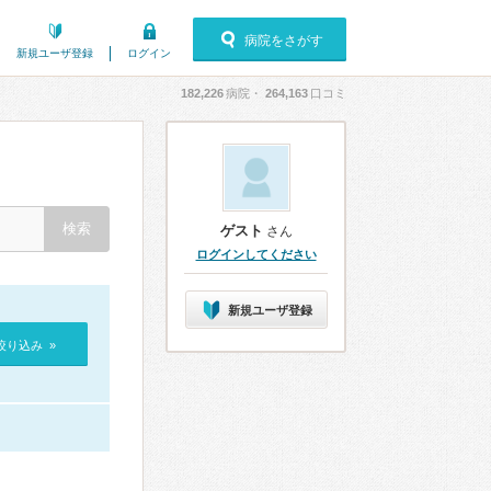
病院をさがす
新規ユーザ登録
ログイン
182,226
病院・
264,163
口コミ
ゲスト
さん
ログインしてください
新規ユーザ登録
絞り込み »