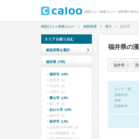
病院口コミ検索カルー - 福井県の漢方
病院口コミ検索カルー
病院検索
漢方
福井県
エリアを絞り込む
福井県の
都道府県を選択
福井県
(7件)
×
福井県
漢
福井市
(3件)
敦賀市
(0)
小浜市
(0)
エリア・駅
大野市
(0)
診療科目
勝山市
(1件)
名称
鯖江市
(0)
詳細条件
あわら市
(2件)
越前市
(0)
坂井市
(1件)
吉田郡永平寺町
(0)
今立郡池田町
(0)