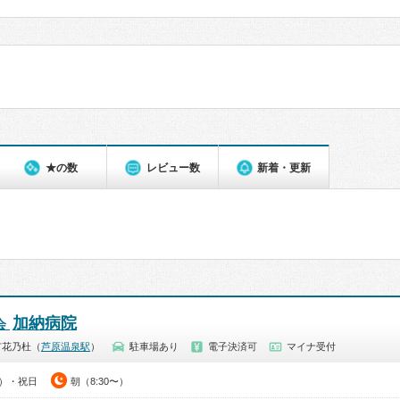
★の数
レビュー数
新着・更新
加納病院
会
市花乃杜（
芦原温泉駅
）
駐車場あり
電子決済可
マイナ受付
0）・祝日
朝（8:30〜）