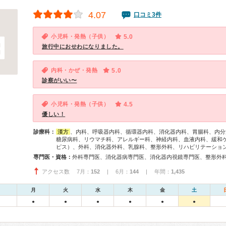
4.07
口コミ3件
小児科・発熱（子供）
5.0
旅行中におせわになりました。
内科・かぜ・発熱
5.0
診察がいい〜
小児科・発熱（子供）
4.5
優しい！
診療科：
漢方
、内科、呼吸器内科、循環器内科、消化器内科、胃腸科、内分
糖尿病科、リウマチ科、アレルギー科、神経内科、血液内科、緩和
ピス）、外科、消化器外科、乳腺科、整形外科、リハビリテーショ
専門医・資格：
アクセス数 7月：
152
| 6月：
144
| 年間：
1,435
月
火
水
木
金
土
●
●
●
●
●
●