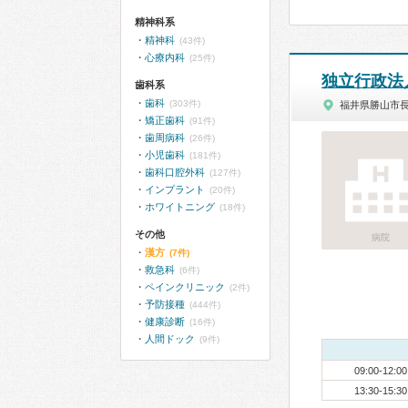
精神科系
精神科
(43件)
心療内科
(25件)
独立行政法
歯科系
歯科
(303件)
福井県勝山市
矯正歯科
(91件)
歯周病科
(26件)
小児歯科
(181件)
歯科口腔外科
(127件)
インプラント
(20件)
ホワイトニング
(18件)
その他
病院
漢方
(7件)
救急科
(6件)
ペインクリニック
(2件)
予防接種
(444件)
健康診断
(16件)
人間ドック
(9件)
09:00-12:00
13:30-15:30