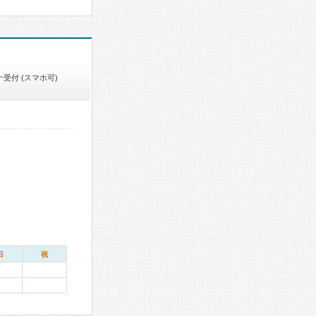
受付 (スマホ可)
日
祝