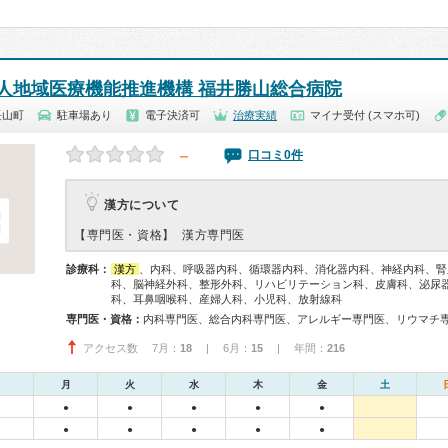
人地域医療機能推進機構 福井勝山総合病院
長山町
駐車場あり
電子決済可
治療実績
マイナ受付 (スマホ可)
－
口コミ0件
漢方について
【専門医・資格】
漢方専門医
診療科：
漢方
、内科、呼吸器内科、循環器内科、消化器内科、神経内科、腎
科、脳神経外科、整形外科、リハビリテーション科、皮膚科、泌尿
科、耳鼻咽喉科、産婦人科、小児科、放射線科
専門医・資格：
アクセス数 7月：
18
| 6月：
15
| 年間：
216
月
火
水
木
金
土
●
●
●
●
●
●
●
●
●
●