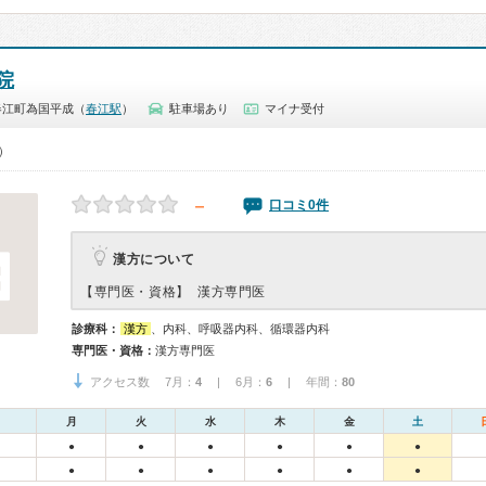
院
春江町為国平成（
春江駅
）
駐車場あり
マイナ受付
0）
－
口コミ0件
漢方について
【専門医・資格】
漢方専門医
診療科：
漢方
、内科、呼吸器内科、循環器内科
専門医・資格：
漢方専門医
アクセス数 7月：
4
| 6月：
6
| 年間：
80
月
火
水
木
金
土
●
●
●
●
●
●
●
●
●
●
●
●