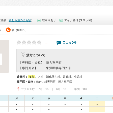
市温泉（
あわら湯のまち駅
）
駐車場あり
マイナ受付 (スマホ可)
0）
朝（8:30〜）
－
口コミ0件
漢方について
【専門医・資格】
漢方専門医
【専門外来】
東洋医学専門外来
診療科：
漢方
、内科、消化器内科、胃腸科、小児科
専門医・資格：
総合内科専門医、漢方専門医
アクセス数 7月：
15
| 6月：
13
| 年間：
106
月
火
水
木
金
土
●
●
●
●
●
●
●
●
●
●