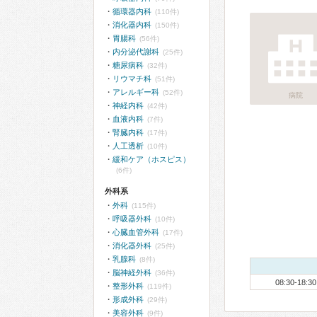
循環器内科
(110件)
消化器内科
(150件)
胃腸科
(56件)
内分泌代謝科
(25件)
糖尿病科
(32件)
リウマチ科
(51件)
アレルギー科
(52件)
病院
神経内科
(42件)
血液内科
(7件)
腎臓内科
(17件)
人工透析
(10件)
緩和ケア（ホスピス）
(6件)
外科系
外科
(115件)
呼吸器外科
(10件)
心臓血管外科
(17件)
消化器外科
(25件)
乳腺科
(8件)
脳神経外科
(36件)
08:30-18:30
整形外科
(119件)
形成外科
(29件)
美容外科
(9件)