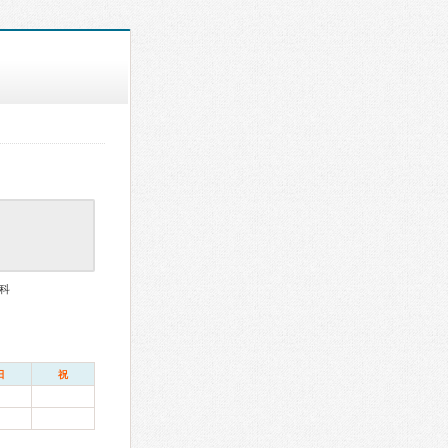
科
日
祝