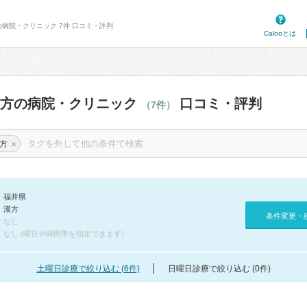
の病院・クリニック 7件 口コミ・評判
Calooとは
漢方の病院・クリニック
口コミ・評判
（7件）
×
方
福井県
漢方
条件変更・
なし
なし (曜日や時間帯を指定できます)
土曜日診療で絞り込む (6件)
日曜日診療で絞り込む (0件)