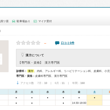
北四ツ居
駐車場あり
マイナ受付
0）
－
口コミ0件
漢方について
【専門医・資格】
漢方専門医
診療科：
漢方
、内科、アレルギー科、リハビリテーション科、皮膚科、小児
専門医・資格：
皮膚科専門医、漢方専門医
アクセス数 7月：
10
| 6月：
11
| 年間：
160
月
火
水
木
金
土
●
●
●
●
●
●
14:30-18:00
●
●
●