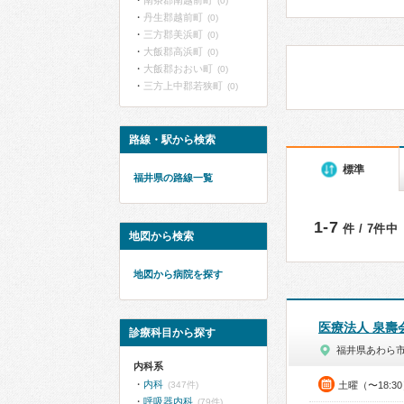
南条郡南越前町
(0)
丹生郡越前町
(0)
三方郡美浜町
(0)
大飯郡高浜町
(0)
大飯郡おおい町
(0)
三方上中郡若狭町
(0)
路線・駅から検索
標準
福井県の路線一覧
1-7
件 / 7件中
地図から検索
地図から病院を探す
医療法人 泉壽
診療科目から探す
福井県あわら
内科系
内科
(347件)
土曜（〜18:3
呼吸器内科
(79件)