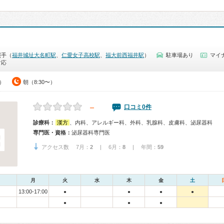
照手（
福井城址大名町駅
、
仁愛女子高校駅
、
福大前西福井駅
）
駐車場あり
マイナ
対応
0）
朝（8:30〜）
－
口コミ0件
診療科：
漢方
、内科、アレルギー科、外科、乳腺科、皮膚科、泌尿器科
専門医・資格：
泌尿器科専門医
アクセス数 7月：
2
| 6月：
8
| 年間：
59
月
火
水
木
金
土
13:00-17:00
●
●
●
●
●
●
●