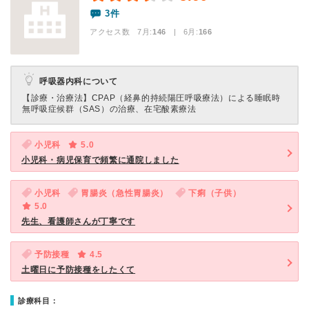
3件
アクセス数 7月:
146
| 6月:
166
呼吸器内科について
【診療・治療法】
CPAP（経鼻的持続陽圧呼吸療法）による睡眠時
無呼吸症候群（SAS）の治療、在宅酸素療法
小児科
5.0
小児科・病児保育で頻繁に通院しました
小児科
胃腸炎（急性胃腸炎）
下痢（子供）
5.0
先生、看護師さんが丁寧です
予防接種
4.5
土曜日に予防接種をしたくて
診療科目：