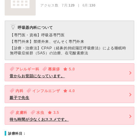
アクセス数 7月:
129
| 6月:
130
呼吸器内科について
【専門医・資格】
呼吸器専門医
【専門外来】
禁煙外来、ぜんそく専門外来
【診療・治療法】
CPAP（経鼻的持続陽圧呼吸療法）による睡眠時
無呼吸症候群（SAS）の治療、在宅酸素療法
アレルギー科
蕁麻疹
5.0
昔からお世話になっています。
内科
インフルエンザ
4.0
親子で先生
皮膚科
水虫
3.5
待ち時間が少なくおススメです。
診療科目：