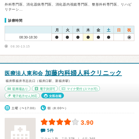
外科専門医、消化器病専門医、消化器内視鏡専門医、整形外科専門医、リハビ
リテーシ…
診療時間
月
火
水
木
金
土
日
祝
08:30-18:30
08:30-13:15
加藤内科婦人科クリニック
医療法人東和会
福井県福井市志比口（福井口駅、新福井駅）
駐車場あり
電子決済可
マイナ受付
(スマホ可)
電子処方せん対応
女医在籍
土曜（〜17:00）
朝（8:00〜）
3.90
5件
アクセス数 7月:
378
| 6月:
345