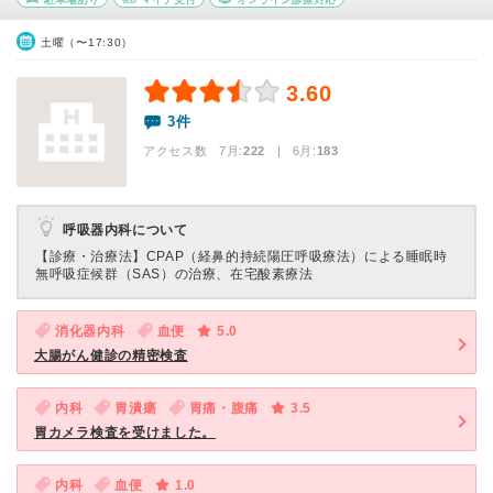
土曜（〜17:30）
3.60
3件
アクセス数 7月:
222
| 6月:
183
呼吸器内科について
【診療・治療法】
CPAP（経鼻的持続陽圧呼吸療法）による睡眠時
無呼吸症候群（SAS）の治療、在宅酸素療法
消化器内科
血便
5.0
大腸がん健診の精密検査
内科
胃潰瘍
胃痛・腹痛
3.5
胃カメラ検査を受けました。
内科
血便
1.0