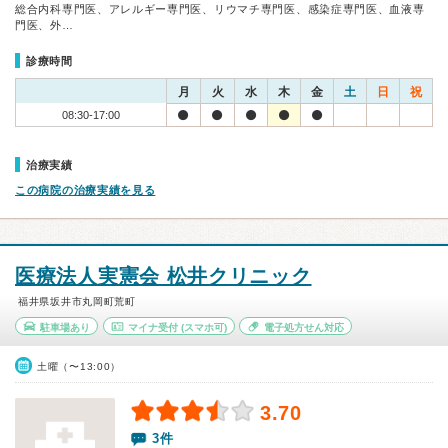
総合内科専門医、アレルギー専門医、リウマチ専門医、感染症専門医、血液専
門医、外…
診療時間
月
火
水
木
金
土
日
祝
08:30-17:00
治療実績
この病院の治療実績を見る
医療法人実憲会 松井クリニック
福井県坂井市丸岡町荒町
駐車場あり
マイナ受付
(スマホ可)
電子処方せん対応
土曜（〜13:00）
3.70
3件