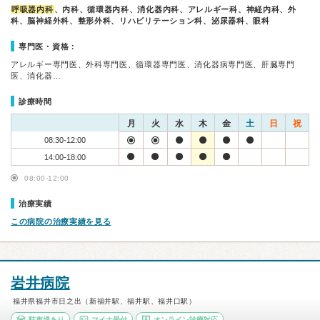
呼吸器内科
、内科、循環器内科、消化器内科、アレルギー科、神経内科、外
科、脳神経外科、整形外科、リハビリテーション科、泌尿器科、眼科
専門医・資格：
アレルギー専門医、外科専門医、循環器専門医、消化器病専門医、肝臓専門
医、消化器…
診療時間
月
火
水
木
金
土
日
祝
08:30-12:00
14:00-18:00
08:00-12:00
治療実績
この病院の治療実績を見る
岩井病院
福井県福井市日之出（新福井駅、福井駅、福井口駅）
駐車場あり
マイナ受付
オンライン診療対応