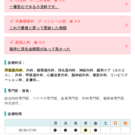
小児科
二分脊椎
5.0
一番安心できる小児科です。
耳鼻咽喉科
メニエール病
5.0
これで最後と思って受診した病院
産婦人科
5.0
福井に済生会病院があって良かった
診療科目：
呼吸器内科
、内科、循環器内科、消化器内科、神経内科、緩和ケア（ホスピ
ス）、外科、呼吸器外科、心臓血管外科、脳神経外科、整形外科、リハビリテ
ーション科、皮膚科…
専門医・資格：
総合内科専門医、リウマチ専門医、血液専門医、外科専門医、糖尿病専門医、
内分泌代…
診療時間
月
火
水
木
金
土
日
祝
08:30-17:00