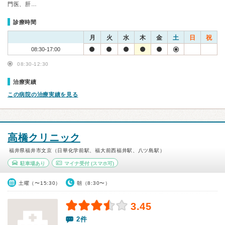
門医、肝…
診療時間
月
火
水
木
金
土
日
祝
08:30-17:00
08:30-12:30
治療実績
この病院の治療実績を見る
高橋クリニック
福井県福井市文京（日華化学前駅、福大前西福井駅、八ツ島駅）
駐車場あり
マイナ受付
(スマホ可)
土曜（〜15:30）
朝（8:30〜）
3.45
2件