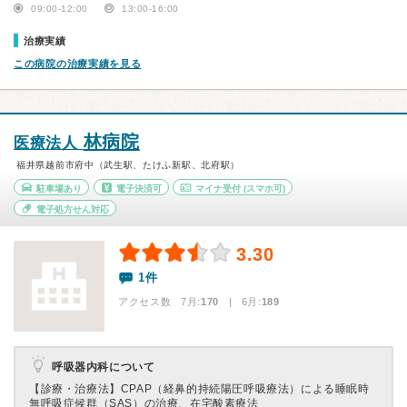
09:00-12:00
13:00-16:00
治療実績
この病院の治療実績を見る
林病院
医療法人
福井県越前市府中（武生駅、たけふ新駅、北府駅）
駐車場あり
電子決済可
マイナ受付
(スマホ可)
電子処方せん対応
3.30
1件
アクセス数 7月:
170
| 6月:
189
呼吸器内科について
【診療・治療法】
CPAP（経鼻的持続陽圧呼吸療法）による睡眠時
無呼吸症候群（SAS）の治療、在宅酸素療法