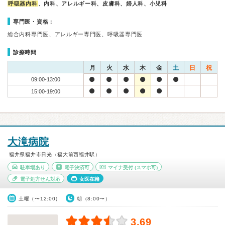
呼吸器内科
、内科、アレルギー科、皮膚科、婦人科、小児科
専門医・資格：
総合内科専門医、アレルギー専門医、呼吸器専門医
診療時間
月
火
水
木
金
土
日
祝
09:00-13:00
15:00-19:00
大滝病院
福井県福井市日光（福大前西福井駅）
駐車場あり
電子決済可
マイナ受付
(スマホ可)
電子処方せん対応
女医在籍
土曜（〜12:00）
朝（8:00〜）
3.69