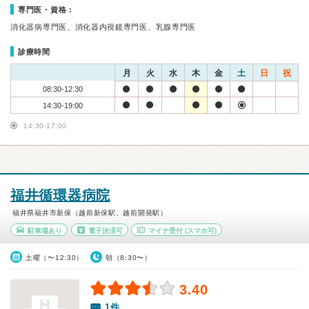
専門医・資格：
消化器病専門医、消化器内視鏡専門医、乳腺専門医
診療時間
月
火
水
木
金
土
日
祝
08:30-12:30
14:30-19:00
14:30-17:00
福井循環器病院
福井県福井市新保（越前新保駅、越前開発駅）
駐車場あり
電子決済可
マイナ受付
(スマホ可)
土曜（〜12:30）
朝（8:30〜）
3.40
1件