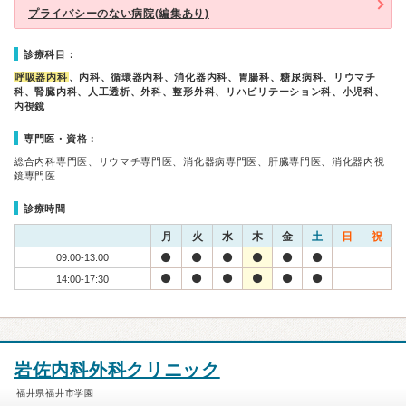
プライバシーのない病院(編集あり)
診療科目：
呼吸器内科
、内科、循環器内科、消化器内科、胃腸科、糖尿病科、リウマチ
科、腎臓内科、人工透析、外科、整形外科、リハビリテーション科、小児科、
内視鏡
専門医・資格：
総合内科専門医、リウマチ専門医、消化器病専門医、肝臓専門医、消化器内視
鏡専門医…
診療時間
月
火
水
木
金
土
日
祝
09:00-13:00
14:00-17:30
岩佐内科外科クリニック
福井県福井市学園