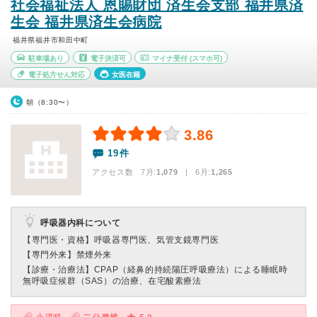
社会福祉法人 恩賜財団 済生会支部 福井県済
生会 福井県済生会病院
福井県福井市和田中町
駐車場あり
電子決済可
マイナ受付
(スマホ可)
電子処方せん対応
女医在籍
朝（8:30〜）
3.86
19件
アクセス数 7月:
1,079
| 6月:
1,265
呼吸器内科について
【専門医・資格】
呼吸器専門医、気管支鏡専門医
【専門外来】
禁煙外来
【診療・治療法】
CPAP（経鼻的持続陽圧呼吸療法）による睡眠時
無呼吸症候群（SAS）の治療、在宅酸素療法