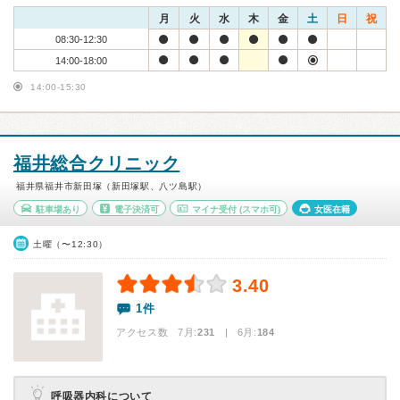
月
火
水
木
金
土
日
祝
08:30-12:30
14:00-18:00
14:00-15:30
福井総合クリニック
福井県福井市新田塚（新田塚駅、八ツ島駅）
駐車場あり
電子決済可
マイナ受付
(スマホ可)
女医在籍
土曜（〜12:30）
3.40
1件
アクセス数 7月:
231
| 6月:
184
呼吸器内科について