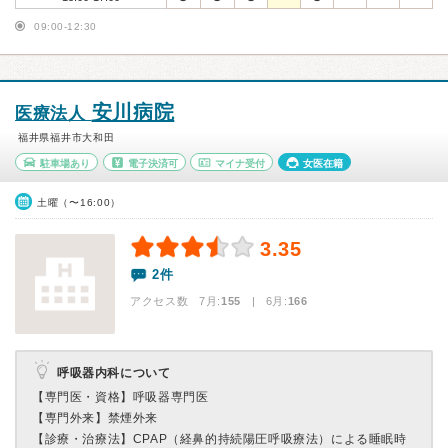
09:00-12:30
安川病院
医療法人
福井県福井市大和田
駐車場あり
電子決済可
マイナ受付
女医在籍
土曜（〜16:00）
3.35
2件
アクセス数 7月:
155
| 6月:
166
呼吸器内科について
【専門医・資格】
呼吸器専門医
【専門外来】
禁煙外来
【診療・治療法】
CPAP（経鼻的持続陽圧呼吸療法）による睡眠時