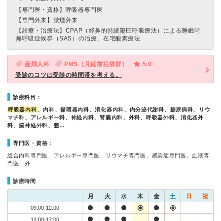
【専門医・資格】
呼吸器専門医
【専門外来】
禁煙外来
【診療・治療法】
CPAP（経鼻的持続陽圧呼吸療法）による睡眠時
無呼吸症候群（SAS）の治療、在宅酸素療法
産婦人科
PMS（月経前症候群）
5.0
受診のコツは受診の時間帯を考える。
診療科目：
呼吸器内科
、内科、循環器内科、消化器内科、内分泌代謝科、糖尿病科、リウ
マチ科、アレルギー科、神経内科、腎臓内科、外科、呼吸器外科、消化器外
科、脳神経外科、整…
専門医・資格：
総合内科専門医、アレルギー専門医、リウマチ専門医、感染症専門医、血液専
門医、外…
診療時間
月
火
水
木
金
土
日
祝
09:00-12:00
13:00-17:00