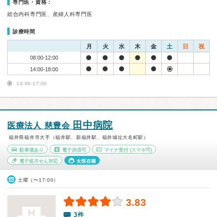
専門医・資格：
総合内科専門医、産婦人科専門医
診療時間
月
火
水
木
金
土
日
祝
08:00-12:00
14:00-18:00
14:00-17:00
田中病院
医療法人 慈豊会
福井県福井市大手（福井駅、新福井駅、福井城址大名町駅）
駐車場あり
電子決済可
マイナ受付
(スマホ可)
電子処方せん対応
女医在籍
土曜（〜17:00）
3.83
3件