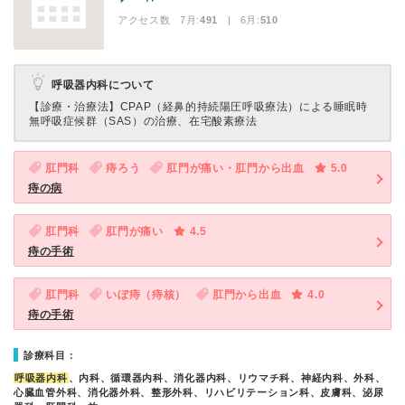
アクセス数 7月:
491
| 6月:
510
呼吸器内科について
【診療・治療法】
CPAP（経鼻的持続陽圧呼吸療法）による睡眠時
無呼吸症候群（SAS）の治療、在宅酸素療法
肛門科
痔ろう
肛門が痛い・肛門から出血
5.0
痔の病
肛門科
肛門が痛い
4.5
痔の手術
肛門科
いぼ痔（痔核）
肛門から出血
4.0
痔の手術
診療科目：
呼吸器内科
、内科、循環器内科、消化器内科、リウマチ科、神経内科、外科、
心臓血管外科、消化器外科、整形外科、リハビリテーション科、皮膚科、泌尿