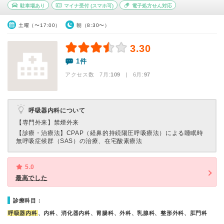
駐車場あり
マイナ受付
(スマホ可)
電子処方せん対応
土曜（〜17:00）
朝（8:30〜）
3.30
1件
アクセス数 7月:
109
| 6月:
97
呼吸器内科について
【専門外来】
禁煙外来
【診療・治療法】
CPAP（経鼻的持続陽圧呼吸療法）による睡眠時
無呼吸症候群（SAS）の治療、在宅酸素療法
5.0
最高でした
診療科目：
呼吸器内科
、内科、消化器内科、胃腸科、外科、乳腺科、整形外科、肛門科