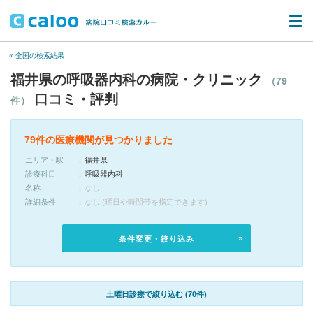
« 全国の検索結果
福井県の呼吸器内科の病院・クリニック
（79
口コミ・評判
件）
79件の医療機関が見つかりました
エリア・駅
福井県
診療科目
呼吸器内科
名称
なし
詳細条件
なし (曜日や時間帯を指定できます)
条件変更・絞り込み
土曜日診療で絞り込む (70件)