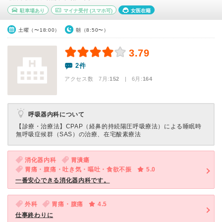
駐車場あり
マイナ受付
(スマホ可)
女医在籍
土曜（〜18:00）
朝（8:50〜）
3.79
2件
アクセス数 7月:
152
| 6月:
164
呼吸器内科について
【診療・治療法】
CPAP（経鼻的持続陽圧呼吸療法）による睡眠時
無呼吸症候群（SAS）の治療、在宅酸素療法
消化器内科
胃潰瘍
胃痛・腹痛・吐き気・嘔吐・食欲不振
5.0
一番安心できる消化器内科です。
外科
胃痛・腹痛
4.5
仕事終わりに