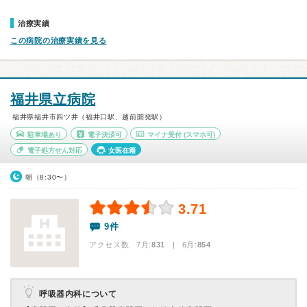
治療実績
この病院の治療実績を見る
福井県立病院
福井県福井市四ツ井（福井口駅、越前開発駅）
駐車場あり
電子決済可
マイナ受付
(スマホ可)
電子処方せん対応
女医在籍
朝（8:30〜）
3.71
9件
アクセス数 7月:
831
| 6月:
854
呼吸器内科について