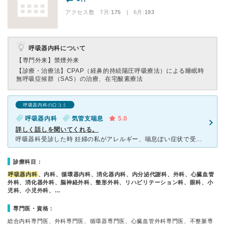
アクセス数 7月:
175
| 6月:
193
呼吸器内科について
【専門外来】
禁煙外来
【診療・治療法】
CPAP（経鼻的持続陽圧呼吸療法）による睡眠時
無呼吸症候群（SAS）の治療、在宅酸素療法
呼吸器内科の口コミ
呼吸器内科
気管支喘息
5.0
詳しく話しを聞いてくれる。
呼吸器科受診した時 妊婦の私がアレルギー、喘息ぽい症状で受診し 看護師、医師共に詳しく話しをしてくれたり、 心配なことを話すと 的確に聞いてくれました。 詳しく検査もしていただけました。
診療科目：
呼吸器内科
、内科、循環器内科、消化器内科、内分泌代謝科、外科、心臓血管
外科、消化器外科、脳神経外科、整形外科、リハビリテーション科、眼科、小
児科、小児外科、…
専門医・資格：
総合内科専門医、外科専門医、循環器専門医、心臓血管外科専門医、不整脈専