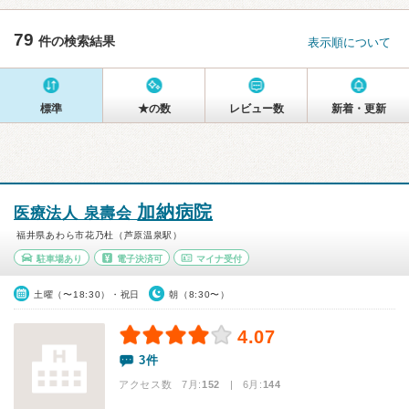
79
件の検索結果
表示順について
標準
★の数
レビュー数
新着・更新
加納病院
医療法人 泉壽会
福井県あわら市花乃杜（芦原温泉駅）
駐車場あり
電子決済可
マイナ受付
土曜（〜18:30）・祝日
朝（8:30〜）
4.07
3件
アクセス数 7月:
152
| 6月:
144