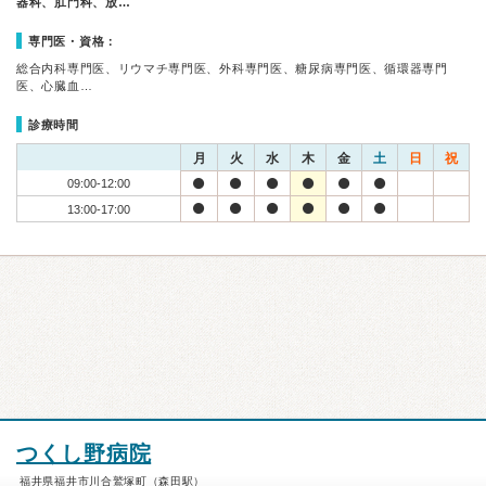
器科、肛門科、放…
専門医・資格：
総合内科専門医、リウマチ専門医、外科専門医、糖尿病専門医、循環器専門
医、心臓血…
診療時間
月
火
水
木
金
土
日
祝
09:00-12:00
13:00-17:00
つくし野病院
福井県福井市川合鷲塚町（森田駅）