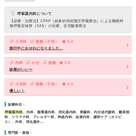
呼吸器内科について
【診療・治療法】
CPAP（経鼻的持続陽圧呼吸療法）による睡眠時
無呼吸症候群（SAS）の治療、在宅酸素療法
小児科
発熱（子供）
5.0
旅行中におせわになりました。
内科
かぜ
発熱
5.0
診察がいい〜
小児科
発熱（子供）
4.5
優しい！
診療科目：
呼吸器内科
、内科、循環器内科、消化器内科、胃腸科、内分泌代謝科、糖尿病
科、リウマチ科、アレルギー科、神経内科、血液内科、緩和ケア（ホスピ
ス）、外科、消化器外…
専門医・資格：