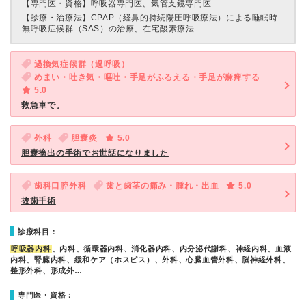
【専門医・資格】
呼吸器専門医、気管支鏡専門医
【診療・治療法】
CPAP（経鼻的持続陽圧呼吸療法）による睡眠時
無呼吸症候群（SAS）の治療、在宅酸素療法
過換気症候群（過呼吸）
めまい・吐き気・嘔吐・手足がふるえる・手足が麻痺する
5.0
救急車で。
外科
胆嚢炎
5.0
胆嚢摘出の手術でお世話になりました
歯科口腔外科
歯と歯茎の痛み・腫れ・出血
5.0
抜歯手術
診療科目：
呼吸器内科
、内科、循環器内科、消化器内科、内分泌代謝科、神経内科、血液
内科、腎臓内科、緩和ケア（ホスピス）、外科、心臓血管外科、脳神経外科、
整形外科、形成外…
専門医・資格：