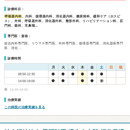
診療科目：
呼吸器内科
、内科、循環器内科、消化器内科、糖尿病科、緩和ケア（ホスピ
ス）、外科、呼吸器外科、消化器外科、整形外科、リハビリテーション科、肛
門科、眼科、耳鼻咽…
専門医・資格：
総合内科専門医、リウマチ専門医、外科専門医、循環器専門医、消化器病専門
医、消化…
診療時間
月
火
水
木
金
土
日
祝
08:50-12:30
14:00-19:00
14:00-18:00
治療実績
この病院の治療実績を見る