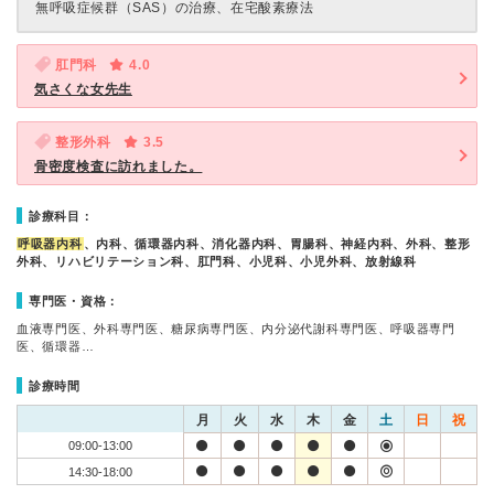
無呼吸症候群（SAS）の治療、在宅酸素療法
肛門科
4.0
気さくな女先生
整形外科
3.5
骨密度検査に訪れました。
診療科目：
呼吸器内科
、内科、循環器内科、消化器内科、胃腸科、神経内科、外科、整形
外科、リハビリテーション科、肛門科、小児科、小児外科、放射線科
専門医・資格：
血液専門医、外科専門医、糖尿病専門医、内分泌代謝科専門医、呼吸器専門
医、循環器…
診療時間
月
火
水
木
金
土
日
祝
09:00-13:00
14:30-18:00