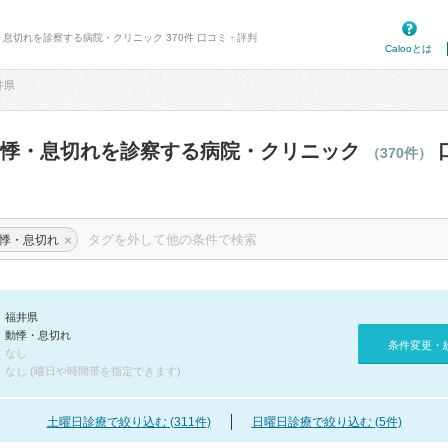
・息切れを診察する病院・クリニック 370件 口コミ・評判
Calooとは
井県
動悸・息切れを診察する病院・クリニック
（370件）
×
悸・息切れ
福井県
動悸・息切れ
条件変更・
なし
なし (曜日や時間帯を指定できます)
土曜日診療で絞り込む (311件)
日曜日診療で絞り込む (5件)