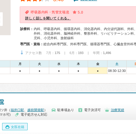
呼吸器内科・気管支喘息
5.0
詳しく話しを聞いてくれる。
診療科：
内科、呼吸器内科、循環器内科、消化器内科、内分泌代謝科、外科
外科、消化器外科、脳神経外科、整形外科、リハビリテーション科
児科、小児外科、放射線科
専門医・資格：
アクセス数 7月：
175
| 6月：
193
| 年間：
1,496
月
火
水
木
金
土
08:30-12:30
●
●
●
●
●
院
四ツ井（
福井口駅
、
越前開発駅
）
駐車場あり
電子決済可
治療実績
マホ可)
電子処方せん対応
女医在籍