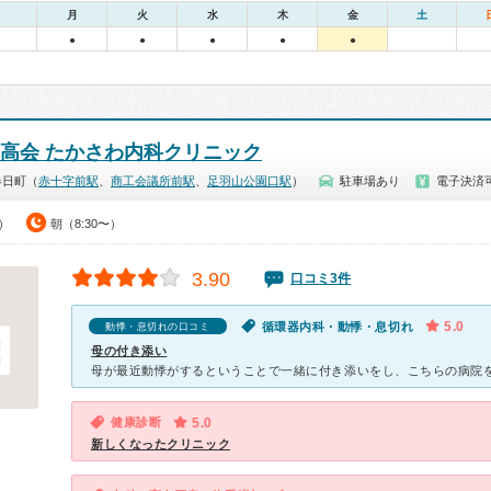
月
火
水
木
金
土
●
●
●
●
●
邦高会 たかさわ内科クリニック
春日町（
赤十字前駅
、
商工会議所前駅
、
足羽山公園口駅
）
駐車場あり
電子決済
0）
朝（8:30〜）
3.90
口コミ3件
5.0
循環器内科・動悸・息切れ
動悸・息切れの口コミ
母の付き添い
健康診断
5.0
新しくなったクリニック