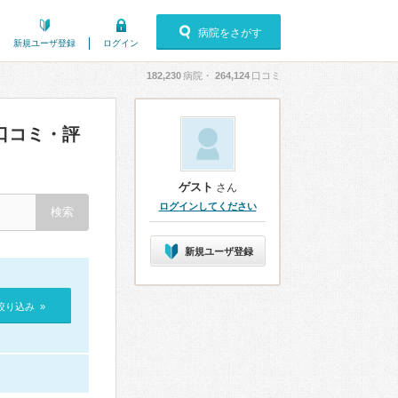
病院をさがす
新規ユーザ登録
ログイン
182,230
病院・
264,124
口コミ
口コミ・評
ゲスト
さん
ログインしてください
新規ユーザ登録
絞り込み »