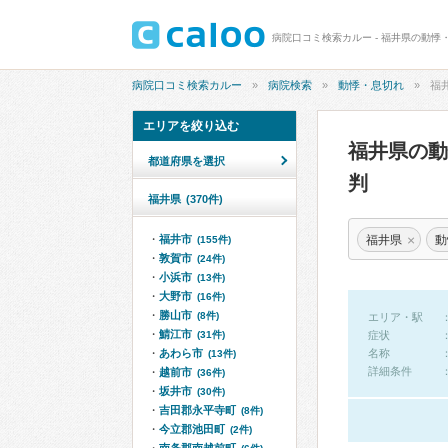
病院口コミ検索カルー - 福井県の動悸
病院口コミ検索カルー
病院検索
動悸・息切れ
福
エリアを絞り込む
福井県の
都道府県を選択
判
福井県
(370件)
×
福井県
動
福井市
(155件)
敦賀市
(24件)
小浜市
(13件)
大野市
(16件)
勝山市
(8件)
エリア・駅
鯖江市
(31件)
症状
あわら市
名称
(13件)
詳細条件
越前市
(36件)
坂井市
(30件)
吉田郡永平寺町
(8件)
今立郡池田町
(2件)