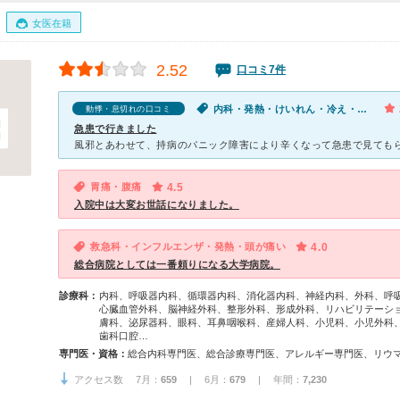
女医在籍
2.52
口コミ7件
内科・発熱・けいれん・冷え・動悸・息切れ
動悸・息切れの口コミ
急患で行きました
胃痛・腹痛
4.5
入院中は大変お世話になりました。
救急科・インフルエンザ・発熱・頭が痛い
4.0
総合病院としては一番頼りになる大学病院。
診療科：
内科、呼吸器内科、循環器内科、消化器内科、神経内科、外科、呼
心臓血管外科、脳神経外科、整形外科、形成外科、リハビリテーシ
膚科、泌尿器科、眼科、耳鼻咽喉科、産婦人科、小児科、小児外科
歯科口腔…
専門医・資格：
アクセス数 7月：
659
| 6月：
679
| 年間：
7,230