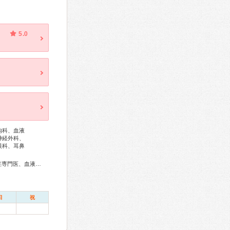
5.0
内科、血液
神経外科、
眼科、耳鼻
総合内科専門医、アレルギー専門医、リウマチ専門医、感染症専門医、血液専門医、外科専門医、糖尿病専門医、内分泌代謝科専門医、呼吸器専門医、呼吸器外科専門医、気管支鏡専門医、循環器専門医、心臓血管外科専門医、不整脈専門医、消化器病専門医、消化器外科専門医、肝臓専門医、大腸肛門病専門医、消化器内視鏡専門医、泌尿器科専門医、腎臓専門医、透析専門医、脳血管内治療専門医、神経内科専門医、脳神経外科専門医、整形外科専門医、脊椎内視鏡下手術技術認定医、脊椎脊髄外科専門医、形成外科専門医、熱傷専門医、皮膚科専門医、眼科専門医、耳鼻咽喉科専門医、産婦人科専門医、婦人科腫瘍専門医、乳腺専門医、産科婦人科腹腔鏡技術認定医、周産期(新生児)専門医、小児科専門医、小児外科専門医、小児神経専門医、認知症専門医、老年精神専門医、一般病院連携精神医学専門医、精神科専門医、麻酔科専門医、ペインクリニック専門医、細胞診専門医、病理専門医、口腔外科専門医、放射線科専門医、臨床遺伝専門医、救急科専門医、がん薬物療法専門医、がん治療認定医
日
祝