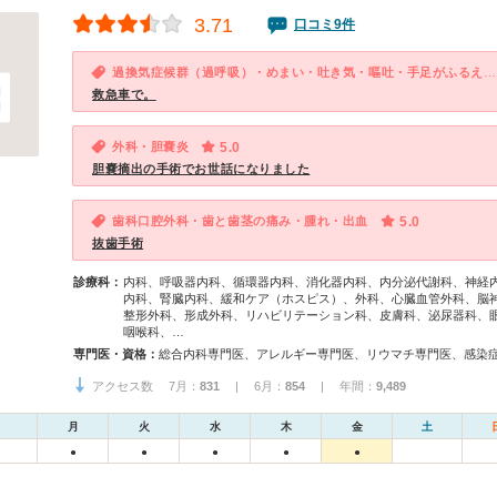
3.71
口コミ9件
過換気症候群（過呼吸）・めまい・吐き気・嘔吐・手足がふるえる・手足が麻痺する
救急車で。
外科・胆嚢炎
5.0
胆嚢摘出の手術でお世話になりました
歯科口腔外科・歯と歯茎の痛み・腫れ・出血
5.0
抜歯手術
診療科：
内科、呼吸器内科、循環器内科、消化器内科、内分泌代謝科、神経
内科、腎臓内科、緩和ケア（ホスピス）、外科、心臓血管外科、脳
整形外科、形成外科、リハビリテーション科、皮膚科、泌尿器科、
咽喉科、…
専門医・資格：
アクセス数 7月：
831
| 6月：
854
| 年間：
9,489
月
火
水
木
金
土
●
●
●
●
●