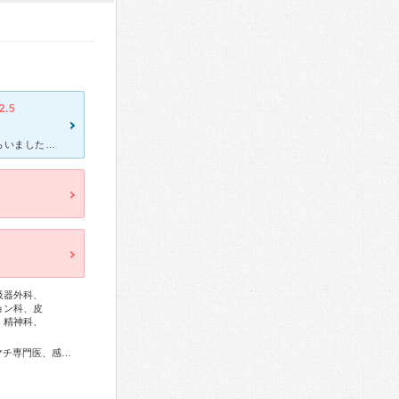
2.5
風邪とあわせて、持病のパニック障害により辛くなって急患で見てもらいました。 さすがに急患ということで、パニック障害の専門医がいなかったせいもありましたが、若いドクターたちの対応は、はっきり言ってこち
吸器外科、
ョン科、皮
、精神科、
総合内科専門医、総合診療専門医、アレルギー専門医、リウマチ専門医、感染症専門医、血液専門医、外科専門医、糖尿病専門医、内分泌代謝科専門医、甲状腺専門医、呼吸器専門医、呼吸器外科専門医、気管支鏡専門医、循環器専門医、心臓血管外科専門医、高血圧専門医、不整脈専門医、消化器病専門医、消化器外科専門医、肝臓専門医、大腸肛門病専門医、消化器内視鏡専門医、泌尿器科専門医、腎臓専門医、透析専門医、脳血管内治療専門医、神経内科専門医、脳神経外科専門医、頭痛専門医、整形外科専門医、リハビリテーション科専門医、脊椎脊髄外科専門医、形成外科専門医、皮膚科専門医、眼科専門医、耳鼻咽喉科専門医、めまい相談医、産婦人科専門医、婦人科腫瘍専門医、生殖医療専門医、乳腺専門医、産科婦人科腹腔鏡技術認定医、女性ヘルスケア専門医、周産期(新生児)専門医、小児科専門医、小児神経専門医、小児血液・がん専門医、老年病専門医、認知症専門医、老年精神専門医、一般病院連携精神医学専門医、精神科専門医、麻酔科専門医、ペインクリニック専門医、緩和医療専門医、細胞診専門医、超音波専門医、病理専門医、口腔外科専門医、核医学専門医、放射線科専門医、臨床遺伝専門医、救急科専門医、漢方専門医、がん薬物療法専門医、がん治療認定医