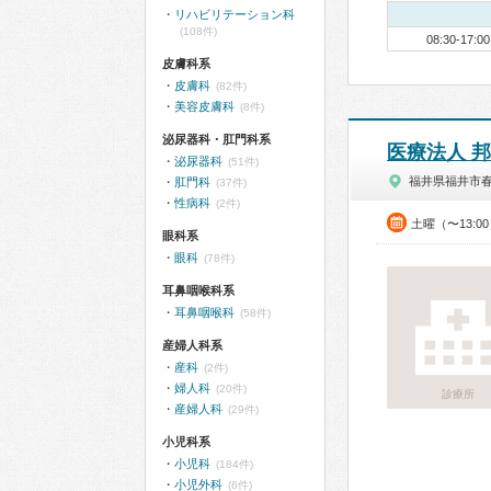
リハビリテーション科
(108件)
08:30-17:00
皮膚科系
皮膚科
(82件)
美容皮膚科
(8件)
泌尿器科・肛門科系
医療法人 
泌尿器科
(51件)
福井県福井市
肛門科
(37件)
性病科
(2件)
土曜（〜13:0
眼科系
眼科
(78件)
耳鼻咽喉科系
耳鼻咽喉科
(58件)
産婦人科系
産科
(2件)
婦人科
(20件)
診療所
産婦人科
(29件)
小児科系
小児科
(184件)
小児外科
(6件)