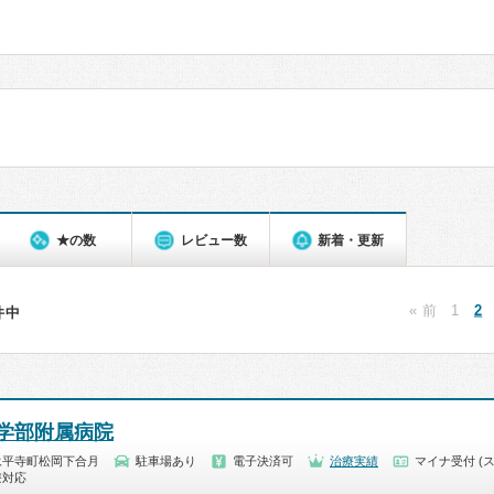
★の数
レビュー数
新着・更新
« 前
1
2
0件中
学部附属病院
永平寺町松岡下合月
駐車場あり
電子決済可
治療実績
マイナ受付 (
療対応