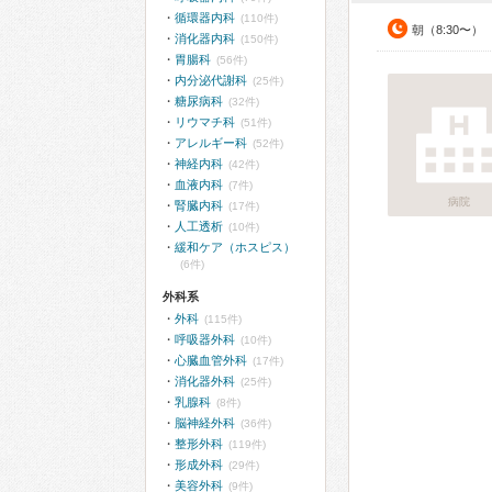
循環器内科
(110件)
朝（8:30〜）
消化器内科
(150件)
胃腸科
(56件)
内分泌代謝科
(25件)
糖尿病科
(32件)
リウマチ科
(51件)
アレルギー科
(52件)
神経内科
(42件)
血液内科
(7件)
病院
腎臓内科
(17件)
人工透析
(10件)
緩和ケア（ホスピス）
(6件)
外科系
外科
(115件)
呼吸器外科
(10件)
心臓血管外科
(17件)
消化器外科
(25件)
乳腺科
(8件)
脳神経外科
(36件)
整形外科
(119件)
形成外科
(29件)
美容外科
(9件)