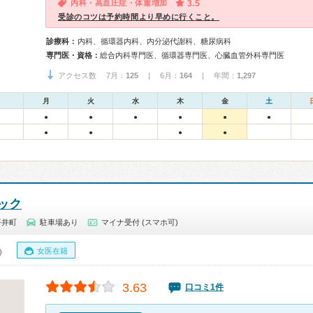
内科・高血圧症・体重増加
3.5
受診のコツは予約時間より早めに行くこと。
診療科：
内科、循環器内科、内分泌代謝科、糖尿病科
専門医・資格：
総合内科専門医、循環器専門医、心臓血管外科専門医
アクセス数 7月：
125
| 6月：
164
| 年間：
1,297
月
火
水
木
金
土
●
●
●
●
●
●
●
●
●
●
ック
平井町
駐車場あり
マイナ受付 (スマホ可)
女医在籍
0）
3.63
口コミ1件