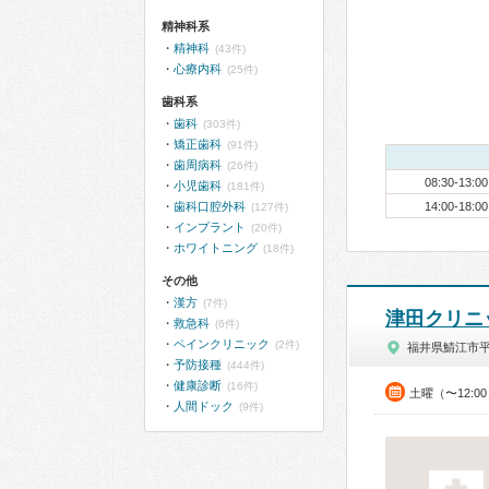
精神科系
精神科
(43件)
心療内科
(25件)
歯科系
歯科
(303件)
矯正歯科
(91件)
歯周病科
(26件)
08:30-13:00
小児歯科
(181件)
歯科口腔外科
14:00-18:00
(127件)
インプラント
(20件)
ホワイトニング
(18件)
その他
漢方
(7件)
津田クリニ
救急科
(6件)
ペインクリニック
(2件)
福井県鯖江市
予防接種
(444件)
健康診断
(16件)
土曜（〜12:0
人間ドック
(9件)