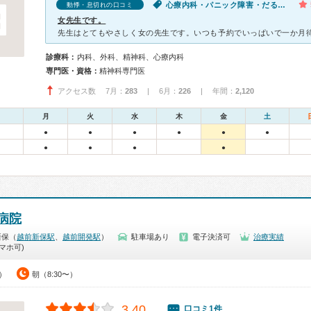
心療内科・パニック障害・だるい・動悸・息切れ・吐き気・嘔吐・体調不良・気が滅入る・不安
動悸・息切れの口コミ
女先生です。
診療科：
内科、外科、精神科、心療内科
専門医・資格：
精神科専門医
アクセス数 7月：
283
| 6月：
226
| 年間：
2,120
月
火
水
木
金
土
●
●
●
●
●
●
●
●
●
●
病院
新保（
越前新保駅
、
越前開発駅
）
駐車場あり
電子決済可
治療実績
マホ可)
0）
朝（8:30〜）
3.40
口コミ1件