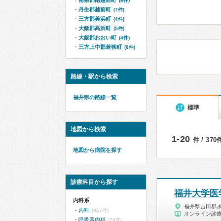
南条郡南越前町
(6件)
丹生郡越前町
(7件)
三方郡美浜町
(4件)
大飯郡高浜町
(5件)
大飯郡おおい町
(4件)
三方上中郡若狭町
(8件)
路線・駅から検索
福井県の路線一覧
標準
地図から検索
1-20
件 / 37
地図から病院を探す
診療科目から探す
福井大学医
内科系
福井県吉田郡
内科
(347件)
オンライン診
呼吸器内科
(79件)